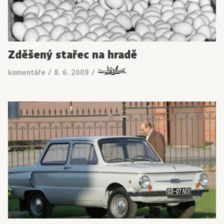
Zděšený stařec na hradě
komentáře
/
8. 6. 2009
/