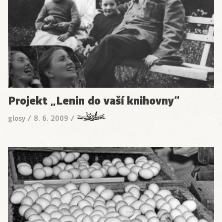
Projekt „Lenin do vaší knihovny“
glosy
/
8. 6. 2009
/