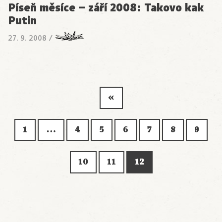
Píseň měsíce – září 2008: Takovo kak
Putin
27. 9. 2008
/
«
1
…
4
5
6
7
8
9
10
11
12