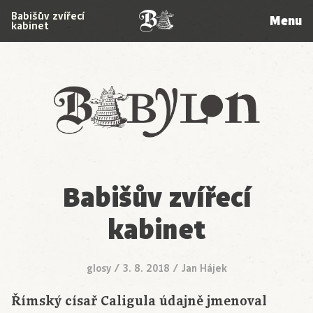
Babišův zvířecí
Menu
kabinet
Babylon
Babišův zvířecí
kabinet
glosy
/
3. 8. 2018
/
Jan Hájek
Římský císař Caligula údajně jmenoval