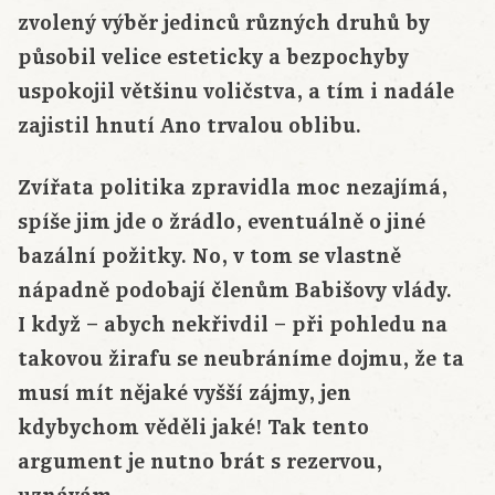
zvolený výběr jedinců různých druhů by
působil velice esteticky a bezpochyby
uspokojil většinu voličstva, a tím i nadále
zajistil hnutí Ano trvalou oblibu.
Zvířata politika zpravidla moc nezajímá,
spíše jim jde o žrádlo, eventuálně o jiné
bazální požitky. No, v tom se vlastně
nápadně podobají členům Babišovy vlády.
I když – abych nekřivdil – při pohledu na
takovou žirafu se neubráníme dojmu, že ta
musí mít nějaké vyšší zájmy, jen
kdybychom věděli jaké! Tak tento
argument je nutno brát s rezervou,