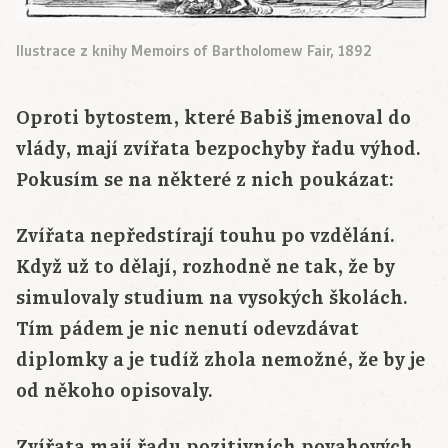
Ilustrace z knihy Memoirs of Bartholomew Fair, 1892
Oproti bytostem, které Babiš jmenoval do
vlády, mají zvířata bezpochyby řadu výhod.
Pokusím se na některé z nich poukázat:
Zvířata nepředstírají touhu po vzdělání.
Když už to dělají, rozhodně ne tak, že by
simulovaly studium na vysokých školách.
Tím pádem je nic nenutí odevzdávat
diplomky a je tudíž zhola nemožné, že by je
od někoho opisovaly.
Zvířata mají řadu pozitivních povahových