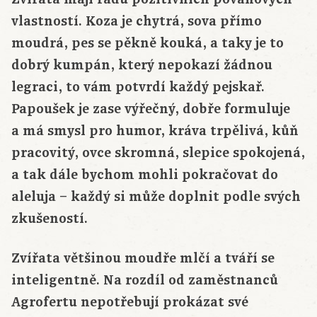
vlastností. Koza je chytrá, sova přímo
moudrá, pes se pěkně kouká, a taky je to
dobrý kumpán, který nepokazí žádnou
legraci, to vám potvrdí každý pejskař.
Papoušek je zase výřečný, dobře formuluje
a má smysl pro humor, kráva trpělivá, kůň
pracovitý, ovce skromná, slepice spokojená,
a tak dále bychom mohli pokračovat do
aleluja – každý si může doplnit podle svých
zkušeností.
Zvířata většinou moudře mlčí a tváří se
inteligentně. Na rozdíl od zaměstnanců
Agrofertu nepotřebují prokázat své