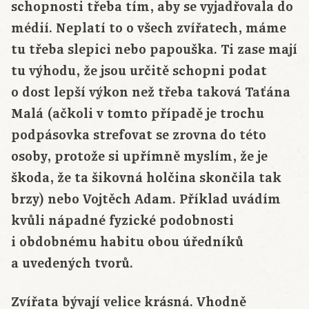
schopnosti třeba tím, aby se vyjadřovala do
médií. Neplatí to o všech zvířatech, máme
tu třeba slepici nebo papouška. Ti zase mají
tu výhodu, že jsou určitě schopni podat
o dost lepší výkon než třeba taková Taťána
Malá (ačkoli v tomto případě je trochu
podpásovka strefovat se zrovna do této
osoby, protože si upřímně myslím, že je
škoda, že ta šikovná holčina skončila tak
brzy) nebo Vojtěch Adam. Příklad uvádím
kvůli nápadné fyzické podobnosti
i obdobnému habitu obou úředníků
a uvedených tvorů.
Zvířata bývají velice krásná. Vhodně