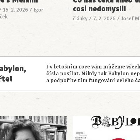
cosi nedomyslil
/
15. 2. 2026
/
Igor
ček
články
/
7. 2. 2026
/
Josef Ml
abylon,
I v letošním roce vám můžeme všech
čísla posílat. Nikdy tak Babylon ne
řte!
a podpoříte tím fungování celého č