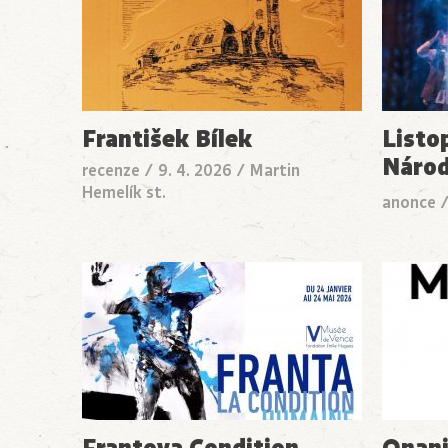
František Bílek
Listo
Národ
recenze
/
9. 4. 2026
/
Martin
Hemelík st.
anonce
Frantova Condition
Onani