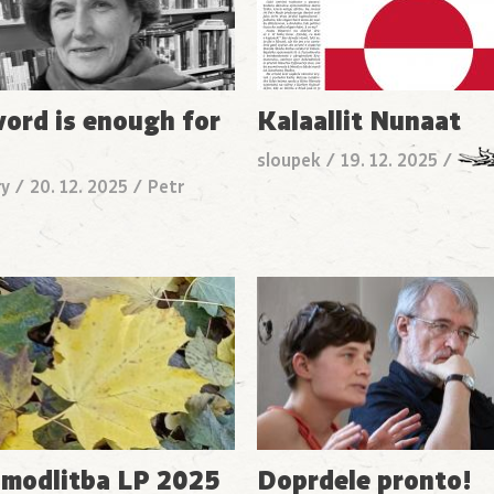
ord is enough for
Kalaallit Nunaat
sloupek
/
19. 12. 2025
/
ry
/
20. 12. 2025
/
Petr
 modlitba LP 2025
Doprdele pronto!