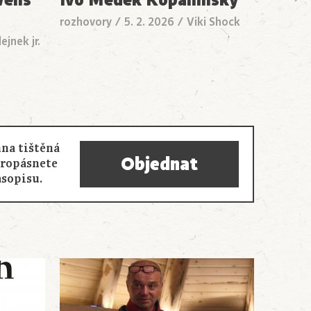
rozhovory
/
5. 2. 2026
/
Viki Shock
ejnek jr.
na tištěná
Objednat
propásnete
asopisu.