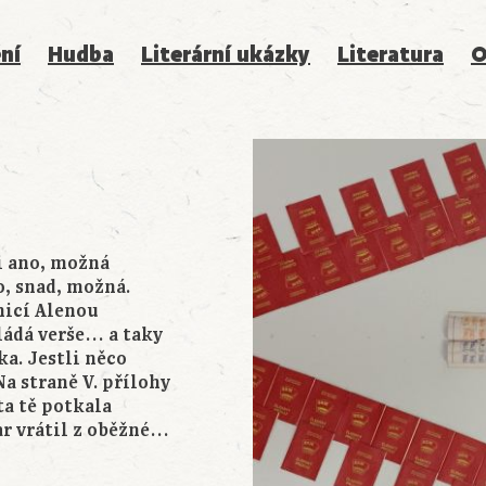
ní
Hudba
Literární ukázky
Literatura
O
ne asi ano, možná
o, snad, možná.
nicí Alenou
kládá verše… a taky
ka. Jestli něco
Na straně V. přílohy
ta tě potkala
ar vrátil z oběžné…