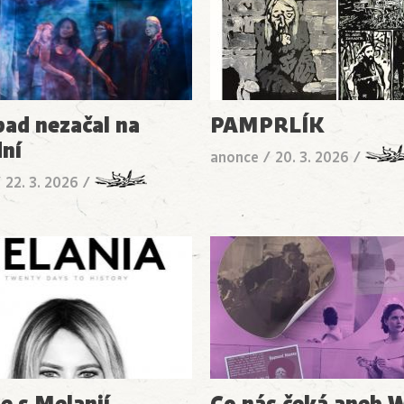
pad nezačal na
PAMPRLÍK
ní
anonce
/
20. 3. 2026
/
/
22. 3. 2026
/
e s Melanií
Co nás čeká aneb W