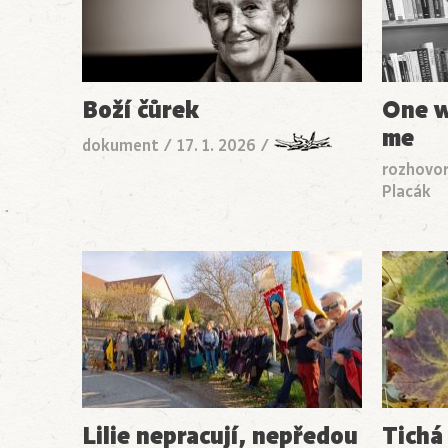
Boží čůrek
One w
me
dokument
/
17. 1. 2026
/
rozhovo
Placák
Lilie nepracují, nepředou
Tichá