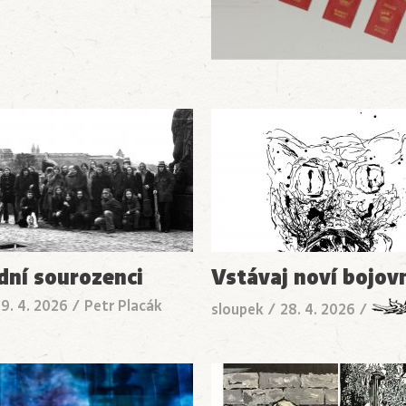
idní sourozenci
Vstávaj noví bojovn
9. 4. 2026
/
Petr Placák
sloupek
/
28. 4. 2026
/