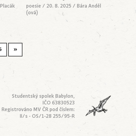
 Placák
poesie
/
20. 8. 2025
/
Bára Anděl
(ová)
6
»
Studentský spolek Babylon,
IČO 63830523
Registrováno MV ČR pod číslem:
II/s - OS/1-28 255/95-R