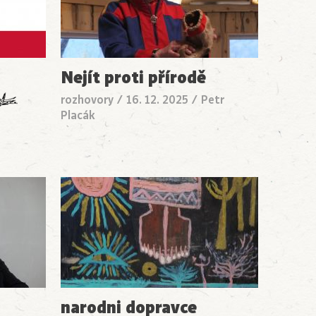
Nejít proti přírodě
rozhovory
/
16. 12. 2025
/
Petr
Placák
narodni dopravce