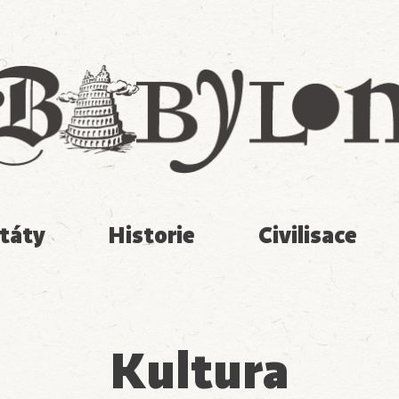
Babylon
táty
Historie
Civilisace
Kultura