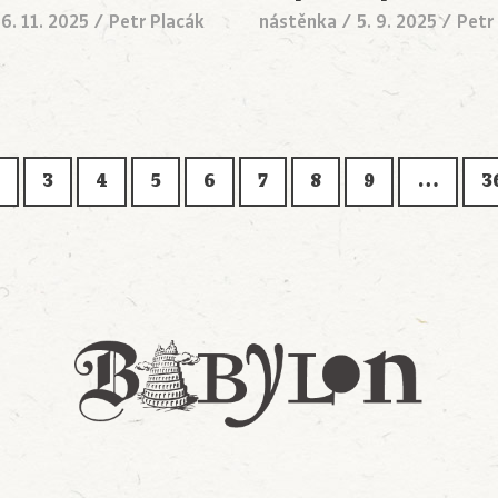
/
6. 11. 2025
/
Petr Placák
nástěnka
/
5. 9. 2025
/
Petr
3
4
5
6
7
8
9
…
3