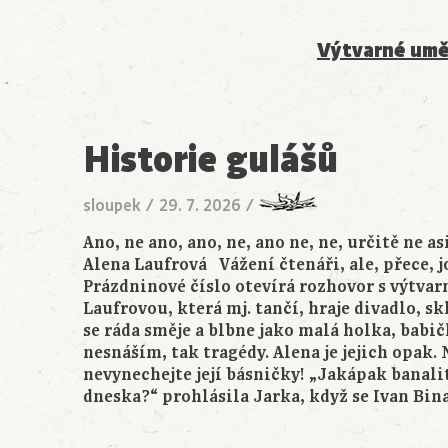
Výtvarné umě
Historie gulášů
sloupek
/
29. 7. 2026
/
Ano, ne ano, ano, ne, ano ne, ne, určitě 
Alena Laufrová Vážení čtenáři, ale, přece, j
Prázdninové číslo otevírá rozhovor s výtvar
Laufrovou, která mj. tančí, hraje divadlo, s
se ráda směje a blbne jako malá holka, babič
nesnáším, tak tragédy. Alena je jejich opak. 
nevynechejte její básničky! „Jakápak banali
dneska?“ prohlásila Jarka, když se Ivan Bin