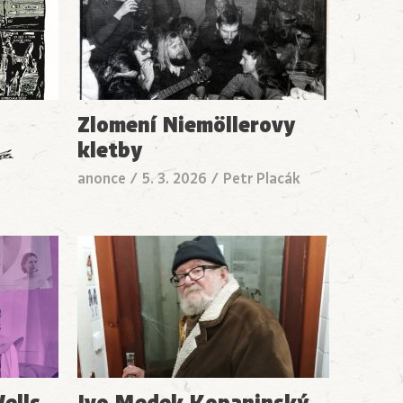
Zlomení Niemöllerovy
kletby
anonce
/
5. 3. 2026
/
Petr Placák
ells
Ivo Medek Kopaninský