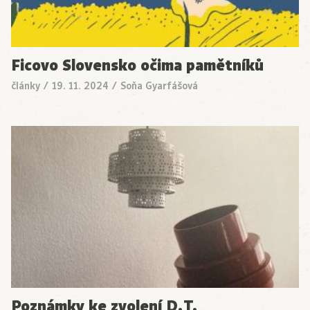
Ficovo Slovensko očima pamětníků
články
/
19. 11. 2024
/
Soňa Gyarfášová
Poznámky ke zvolení D.T.