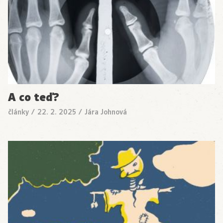
A co teď?
články
/
22. 2. 2025
/
Jára Johnová