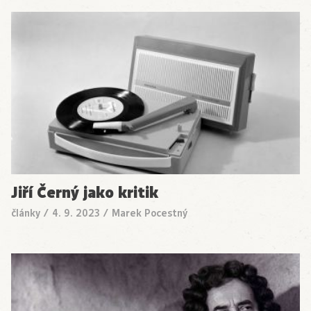
Jiří Černý jako kritik
články
/
4. 9. 2023
/
Marek Pocestný