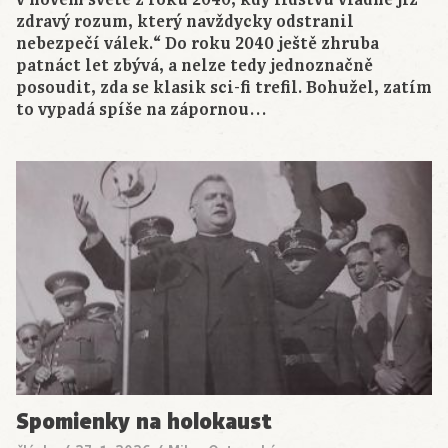
v novém světě z roku 2040, kdy lidstvu vládne již
zdravý rozum, který navždycky odstranil
nebezpečí válek.“ Do roku 2040 ještě zhruba
patnáct let zbývá, a nelze tedy jednoznačně
posoudit, zda se klasik sci-fi trefil. Bohužel, zatím
to vypadá spíše na zápornou…
Spomienky na holokaust