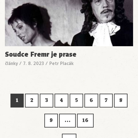
Soudce Fremr je prase
články
/
7. 8. 2023
/
Petr Placák
1
2
3
4
5
6
7
8
9
…
16