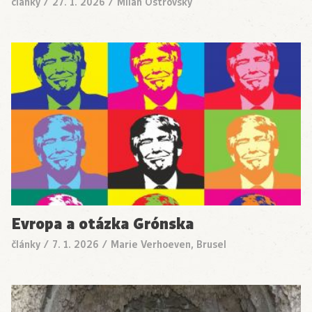
články
/
27. 1. 2026
/
Milan Ostrovský
Evropa a otázka Grónska
články
/
7. 1. 2026
/
Marie Verhoeven, Brusel