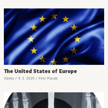
The United States of Europe
články
/
4. 3. 2025
/
Petr Placák