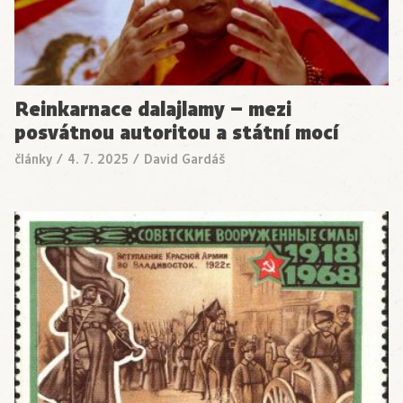
Reinkarnace dalajlamy – mezi
posvátnou autoritou a státní mocí
články
/
4. 7. 2025
/
David Gardáš