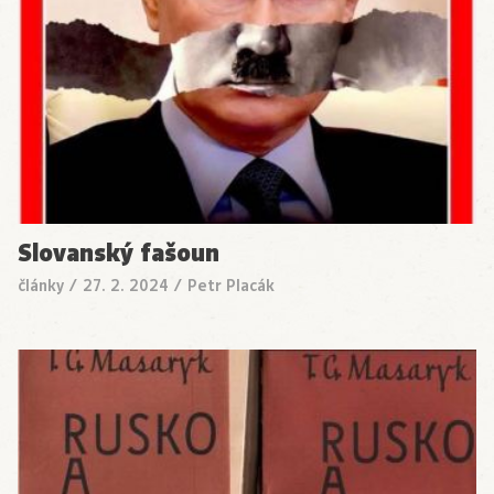
Slovanský fašoun
články
/
27. 2. 2024
/
Petr Placák