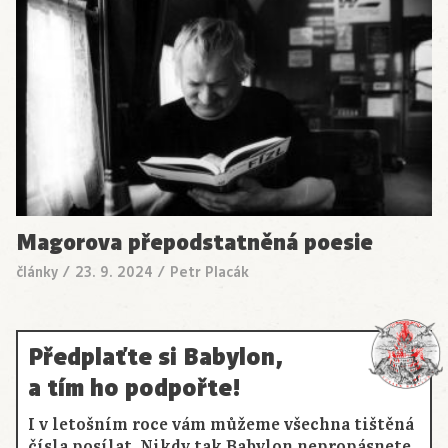
Magorova přepodstatněná poesie
články
/
23. 9. 2024
/
Petr Placák
Předplaťte si Babylon,
a tím ho podpořte!
I v letošním roce vám můžeme všechna tištěná
čísla posílat. Nikdy tak Babylon nepropásnete