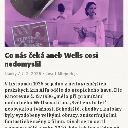
Co nás čeká aneb Wells cosi
nedomyslil
články
/
7. 2. 2026
/
Josef Mlejnek jr.
V listopadu 1936 se jedno z nejluxusnějších
pražských kin Alfa odělo do utopického hávu. Dle
Kinorevue č. 13/1936 „mělo při promítání
mohutného Wellsova filmu ‚Svět za sto let‘
neobvyklou tvářnost. Schodiště, chodby i kuloáry
byly vyzdobeny velkými obrazy, znázorňujícími
fantastické scény z filmu. Divák se tu ocitl