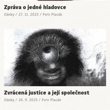
Zpráva o jedné hladovce
články
/
27. 11. 2023
/
Petr Placák
Zvrácená justice a její společnost
články
/
26. 9. 2023
/
Petr Placák