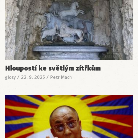
Hloupostí ke světlým zítřkům
glosy
/
22. 9. 2025
/
Petr Mach