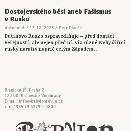
Dostojevského běsi aneb Fašismus
v Rusku
dokument
/
17. 12. 2023
/
Petr Placák
Putinovo Rusko ospravedlňuje ─ před domácí
veřejností, ale nejen před ní, viz různé weby šířící
ruský narativ napříč celým Západem…
Blanická 15, Praha 2
120 00, Královské Vinohrady
E-mail:
info@babylonrevue.cz
č. ú. 1935 79 6379 – 0800