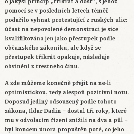
o jakýsi princip „třikrát a dost“, s jehož
pomocí se v posledních letech téměř
podařilo vyhnat protestující z ruských ulic:
účast na nepovolené demonstraci je sice
kvalifikována jen jako přestupek podle
občanského zákoníku, ale když se
přestupek třikrát opakuje, následuje
obvinění z trestného činu.
A zde můžeme konečně přejít na ne-li
optimistickou, tedy alespoň pozitivní notu.
Doposud jediný odsouzený podle tohoto
zákona, Ildar Dadin – dostal tři roky, které
mu v odvolacím řízení snížili na dva a půl –
byl koncem února propuštěn poté, co jeho