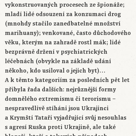
vykonstruovaných procesech ze špionáže;
mladí lidé odsouzení za konzumaci drog
(mnohdy stačilo zanedbatelné množství
marihuany); venkované, často důchodového
věku, kterým na zahradě rostl mák; lidé
bezprávně držení v psychiatrických
léčebnách (obvykle na základě udání
někoho, kdo usiloval o jejich byt)…
A k těmto kategoriím za posledních pět let
přibyla řada dalších: nejrůznější formy
domnělého extremismu či terorismu –
nespravedlivě stíháni jsou Ukrajinci
a Krymští Tataři vyjadřující svůj nesouhlas
s agresí Ruska proti Ukrajině, ale také