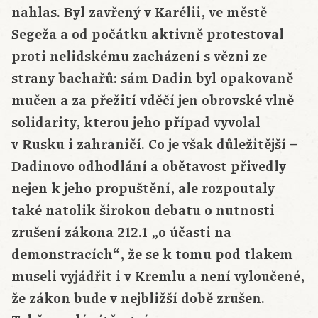
nahlas. Byl zavřený v Karélii, ve městě
Segeža a od počátku aktivně protestoval
proti nelidskému zacházení s vězni ze
strany bachařů: sám Dadin byl opakovaně
mučen a za přežití vděčí jen obrovské vlně
solidarity, kterou jeho případ vyvolal
v Rusku i zahraničí. Co je však důležitější –
Dadinovo odhodlání a obětavost přivedly
nejen k jeho propuštění, ale rozpoutaly
také natolik širokou debatu o nutnosti
zrušení zákona 212.1 „o účasti na
demonstracích“, že se k tomu pod tlakem
museli vyjádřit i v Kremlu a není vyloučené,
že zákon bude v nejbližší době zrušen.