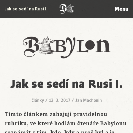
Menu
Jak se sedí na Rusi I.
Babylon
Jak se sedí na Rusi I.
články
/
13. 3. 2017
/
Jan Machonin
Tímto článkem zahajuji pravidelnou
rubriku, ve které hodlám čtenáře Babylonu
seznámit s tím, kdo, kdy a proč byl a je