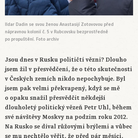
Ildar Dadin se svou ženou Anastasijí Zotovovou před
nápravnou kolonií č. 5 v Rubcovsku bezprostředně
po propuštění. Foto archiv
Jsou dnes v Rusku političtí vězni? Dlouho
jsem žil v přesvědčení, že o této skutečnosti
v Českých zemích nikdo nepochybuje. Byl
jsem pak velmi překvapený, když se mě
o opaku snažil přesvědčit někdejší
dlouholetý politický vězeň Petr Uhl, během
své návštěvy Moskvy na podzim roku 2012.
Na Rusko se díval růžovými brýlemi a vůbec
se mu nechtělo věřit, že před pár měsíci,