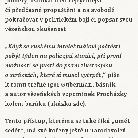
poměry, usilovat o co nejrychlejší
či předčasné propuštění a na svobodě
pokračovat v politickém boji či popsat svou
vězeňskou zkušenost.
„Když se ruskému intelektuálovi poštěstí
pobýt týden na policejní stanici, při první
možnosti se pustí do psaní tlustospisu
,“ píše
o strázních, které si musel vytrpět
k tomu trefně Igor Guberman, básník
a autor vězeňských vzpomínek Procházky
kolem baráku (ukázka
zde
).
Tento přístup, kterému se také říká „umět
sedět“, má své kořeny ještě u narodovolců