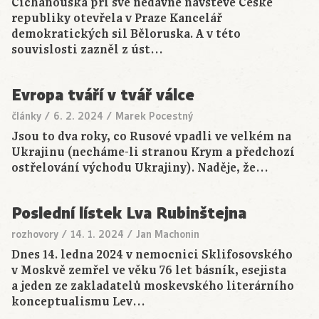
Cichanouská při své nedávné návštěvě České
republiky otevřela v Praze Kancelář
demokratických sil Běloruska. A v této
souvislosti zazněl z úst…
Evropa tváří v tvář válce
články
/
6. 2. 2024
/
Marek Pocestný
Jsou to dva roky, co Rusové vpadli ve velkém na
Ukrajinu (necháme-li stranou Krym a předchozí
ostřelování východu Ukrajiny). Naděje, že…
Poslední lístek Lva Rubinštejna
rozhovory
/
14. 1. 2024
/
Jan Machonin
Dnes 14. ledna 2024 v nemocnici Sklifosovského
v Moskvě zemřel ve věku 76 let básník, esejista
a jeden ze zakladatelů moskevského literárního
konceptualismu Lev…