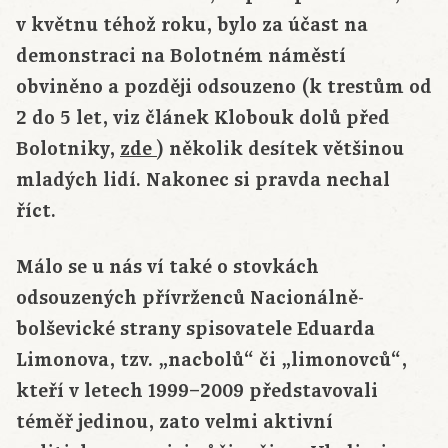
v květnu téhož roku, bylo za účast na
demonstraci na Bolotném náměstí
obviněno a později odsouzeno (k trestům od
2 do 5 let, viz článek Klobouk dolů před
Bolotniky,
zde
) několik desítek většinou
mladých lidí. Nakonec si pravda nechal
říct.
Málo se u nás ví také o stovkách
odsouzených přívrženců Nacionálně-
bolševické strany spisovatele Eduarda
Limonova, tzv. „nacbolů“ či „limonovců“,
kteří v letech 1999–2009 představovali
téměř jedinou, zato velmi aktivní