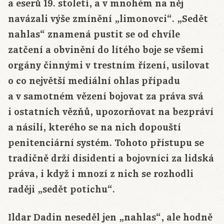
a eserů 19. století, a v mnohém na něj
navázali výše zmínění „limonovci“. „Sedět
nahlas“ znamená pustit se od chvíle
zatčení a obvinění do lítého boje se všemi
orgány činnými v trestním řízení, usilovat
o co největší mediální ohlas případu
a v samotném vězení bojovat za práva svá
i ostatních vězňů, upozorňovat na bezpráví
a násilí, kterého se na nich dopouští
penitenciární systém. Tohoto přístupu se
tradičně drží disidenti a bojovníci za lidská
práva, i když i mnozí z nich se rozhodli
raději „sedět potichu“.
Ildar Dadin neseděl jen „nahlas“, ale hodně