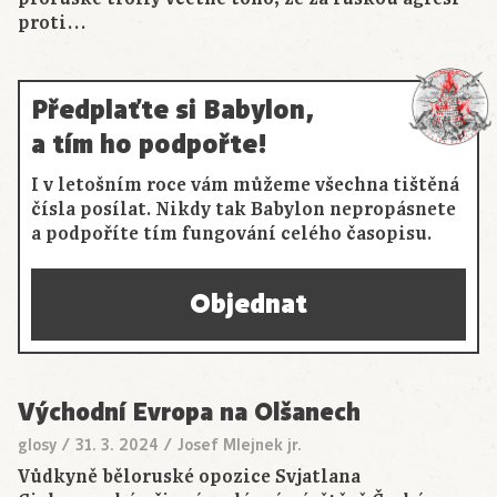
proti…
Předplaťte si Babylon,
a tím ho podpořte!
I v letošním roce vám můžeme všechna tištěná
čísla posílat. Nikdy tak Babylon nepropásnete
a podpoříte tím fungování celého časopisu.
Objednat
Východní Evropa na Olšanech
glosy
/
31. 3. 2024
/
Josef Mlejnek jr.
Vůdkyně běloruské opozice Svjatlana