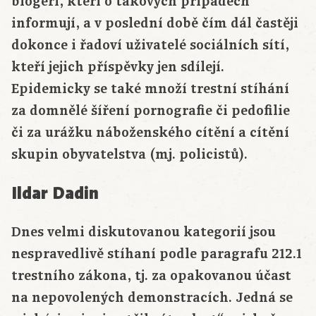
blogeři, kteří o takových případech
informují, a v poslední době čím dál častěji
dokonce i řadoví uživatelé sociálních sítí,
kteří jejich příspěvky jen sdílejí.
Epidemicky se také množí trestní stíhání
za domnělé šíření pornografie či pedofilie
či za urážku náboženského cítění a cítění
skupin obyvatelstva (mj. policistů).
Ildar Dadin
Dnes velmi diskutovanou kategorií jsou
nespravedlivě stíhaní podle paragrafu 212.1
trestního zákona, tj. za opakovanou účast
na nepovolených demonstracích. Jedná se