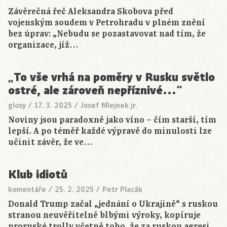
Závěrečná řeč Aleksandra Skobova před
vojenským soudem v Petrohradu v plném znění
bez úprav: „Nebudu se pozastavovat nad tím, že
organizace, jíž…
„To vše vrhá na poměry v Rusku světlo
ostré, ale zároveň nepříznivé…“
glosy
/
17. 3. 2025
/
Josef Mlejnek jr.
Noviny jsou paradoxně jako víno – čím starší, tím
lepší. A po téměř každé výpravě do minulosti lze
učinit závěr, že ve…
Klub idiotů
komentáře
/
25. 2. 2025
/
Petr Placák
Donald Trump začal „jednání o Ukrajině“ s ruskou
stranou neuvěřitelně blbými výroky, kopíruje
proruské trolly včetně toho, že za ruskou agresi