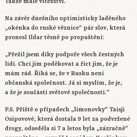
Takže malé vítězství.
Na závěr dnešního optimisticky laděného
„okénka do ruské věznice“ pár slov, která
pronesl Ildar těsně po propuštění:
„Přežil jsem díky podpoře všech čestných
lidí. Chci jim poděkovat a říct jim, že je
mám rád. Říká se, že v Rusku není
občanská společnost. Já si myslím, že je,
a že je součástí světové společnosti.“
P.S. Příště o případech „limonovky“ Taisji
Osipovové, která dostala 9 let za podvržené
drogy, odseděla si 7 a letos byla „zázračně“