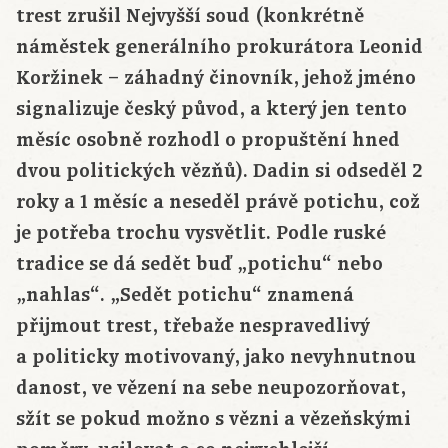
trest zrušil Nejvyšší soud (konkrétně
náměstek generálního prokurátora Leonid
Koržinek – záhadný činovník, jehož jméno
signalizuje český původ, a který jen tento
měsíc osobně rozhodl o propuštění hned
dvou politických vězňů). Dadin si odseděl 2
roky a 1 měsíc a neseděl právě potichu, což
je potřeba trochu vysvětlit. Podle ruské
tradice se dá sedět buď „potichu“ nebo
„nahlas“. „Sedět potichu“ znamená
přijmout trest, třebaže nespravedlivý
a politicky motivovaný, jako nevyhnutnou
danost, ve vězení na sebe neupozorňovat,
sžít se pokud možno s vězni a vězeňskými