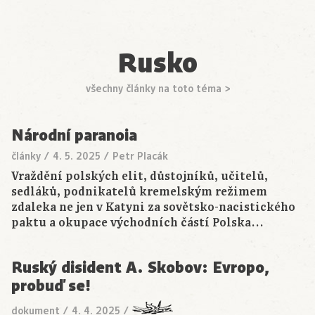
Rusko
všechny články na toto téma >
Národní paranoia
články
/
4. 5. 2025
/
Petr Placák
Vraždění polských elit, důstojníků, učitelů,
sedláků, podnikatelů kremelským režimem
zdaleka ne jen v Katyni za sovětsko-nacistického
paktu a okupace východních částí Polska…
Ruský disident A. Skobov: Evropo,
probuď se!
dokument
/
4. 4. 2025
/