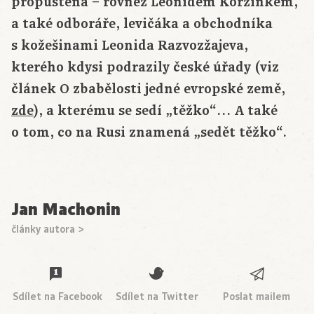
propuštěna – rovněž Leonidem Koržinkem,
a také odboráře, levičáka a obchodníka
s kožešinami Leonida Razvozžajeva,
kterého kdysi podrazily české úřady (viz
článek O zbabělosti jedné evropské země,
zde
), a kterému se sedí „těžko“… A také
o tom, co na Rusi znamená „sedět těžko“.
Jan Machonin
články autora >
Sdílet na Facebook
Sdílet na Twitter
Poslat mailem