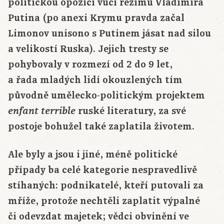
politickou opozici vůči režimu Vladimira
Putina (po anexi Krymu pravda začal
Limonov unisono s Putinem jásat nad silou
a velikostí Ruska). Jejich tresty se
pohybovaly v rozmezí od 2 do 9 let,
a řada mladých lidí okouzlených tím
původně umělecko-politickým projektem
ruské literatury, za své
enfant terrible
postoje bohužel také zaplatila životem.
Ale byly a jsou i jiné, méně politické
případy ba celé kategorie nespravedlivě
stíhaných: podnikatelé, kteří putovali za
mříže, protože nechtěli zaplatit výpalné
či odevzdat majetek; vědci obvinění ve