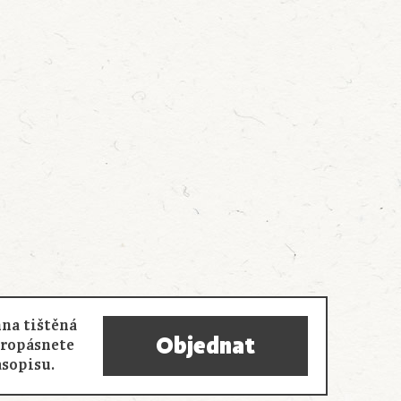
na tištěná
Objednat
propásnete
asopisu.