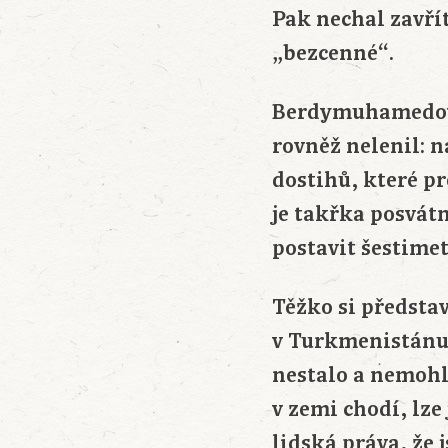
Pak nechal zavřít
„bezcenné“.
Berdymuhamedov, 
rovněž nelenil: 
dostihů, které pr
je takřka posvát
postavit šestime
Těžko si představ
v Turkmenistánu 
nestalo a nemohlo
v zemi chodí, lze
lidská práva, že