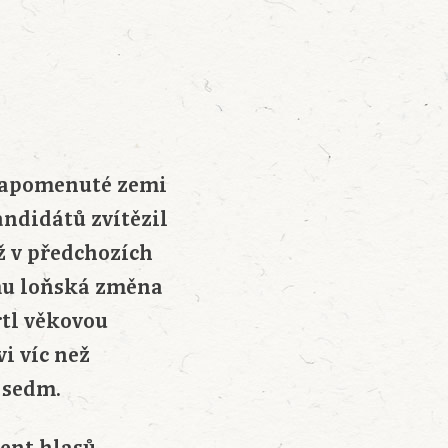
 zapomenuté zemi
andidátů zvítězil
ž v předchozích
omu loňská změna
tl věkovou
i víc než
 sedm.