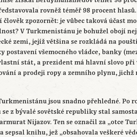
omise získal Berdymuhamedov téměř 98 proc
ředstavovala rovněž téměř 98 procent hlasů. 
í člověk zpozornět: je vůbec taková účast 
nost? V Turkmenistánu je bohužel obojí ne
ecké zemi, jejíž většina se rozkládá na pou
ky postavení všemocného vládce, banky (me
astní stát, a prezident má hlavní slovo při
cování a prodeji ropy a zemního plynu, jich
 Turkmenistánu jsou snadno přehledné. Po 
se z bývalé sovětské republiky stal samosta
rmurat Nijazov. Ten se označil za „otce T
 sepsal knihu, jež „obsahovala veškeré věd