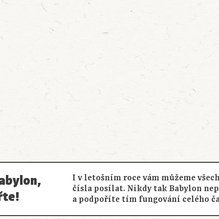
abylon,
I v letošním roce vám můžeme všech
čísla posílat. Nikdy tak Babylon ne
řte!
a podpoříte tím fungování celého č