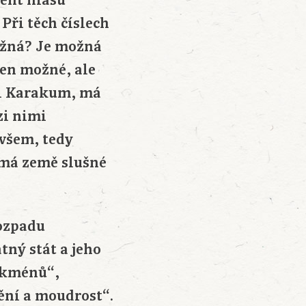
ent hlasů
Při těch číslech
možná? Je možná
jen možné, ale
šti Karakum, má
zi nimi
 všem, tedy
ž má země slušné
rozpadu
tný stát a jeho
urkménů“,
ění a moudrost“.