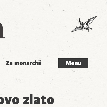
Menu
Za monarchii
Menu
ovo zlato