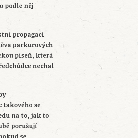
o podle něj
stní propagací
štěva parkurových
ckou píseň, která
předchůdce nechal
by
c takového se
du na to, jak to
rubě porušují
(pokud se