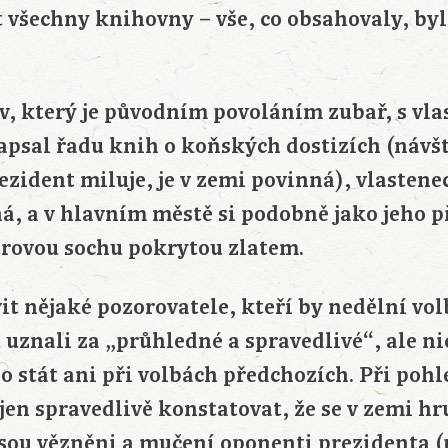
 všechny knihovny – vše, co obsahovaly, byl
který je původním povoláním zubař, s vla
napsal řadu knih o koňských dostizích (náv
ezident miluje, je v zemi povinná), vlastene
ná, a v hlavním městě si podobně jako jeho 
trovou sochu pokrytou zlatem.
it nějaké pozorovatele, kteří by nedělní vol
uznali za „průhledné a spravedlivé“, ale ni
 stát ani při volbách předchozích. Při pohle
 jen spravedlivě konstatovat, že se v zemi h
 jsou vězněni a mučení oponenti prezidenta 