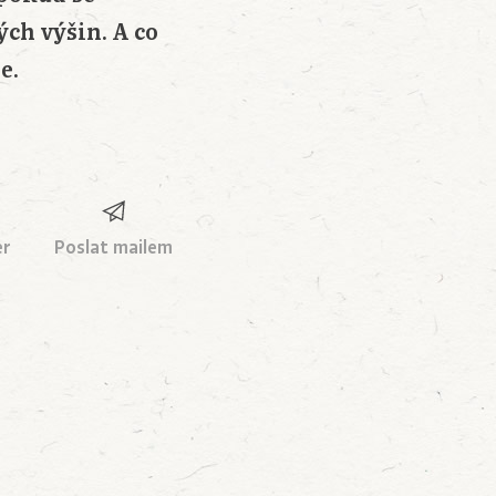
ch výšin. A co
e.
er
Poslat mailem