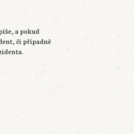
píše, a pokud
dent, či případně
zidenta.