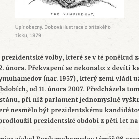
Upír obecný. Dobová ilustrace z britského
tisku, 1879
o prezidentské volby, které se v té poněkud
2. února. Překvapení se nekonalo: z devíti k
muhamedov (nar. 1957), který zemi vládl u
obdobích, od 11. února 2007. Předcházela t
tánu, při níž parlament jednomyslně vyškr
teré nesmělo být prezidentskému kandidátov
prodloužil prezidentské období z pěti let na