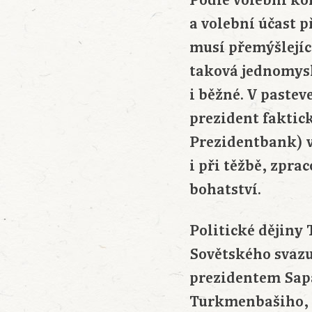
Podle volební k
a volební účast p
musí přemýšlejíc
taková jednomysl
i běžné. V pastev
prezident faktic
Prezidentbank) vl
i při těžbě, zpra
bohatství.
Politické dějiny
Sovětského svazu 
prezidentem Sapa
Turkmenbašiho, a