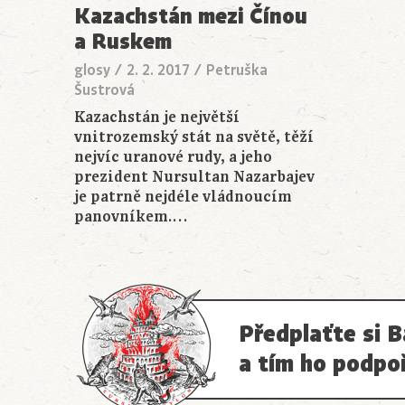
Kazachstán mezi Čínou
a Ruskem
glosy
/
2. 2. 2017
/
Petruška
Šustrová
Kazachstán je největší
vnitrozemský stát na světě, těží
nejvíc uranové rudy, a jeho
prezident Nursultan Nazarbajev
je patrně nejdéle vládnoucím
panovníkem.…
Předplaťte si B
a tím ho podpo