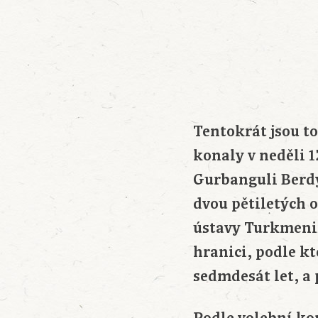
Tentokrát jsou t
konaly v neděli 1
Gurbanguli Berdy
dvou pětiletých 
ústavy Turkmenis
hranici, podle k
sedmdesát let, a 