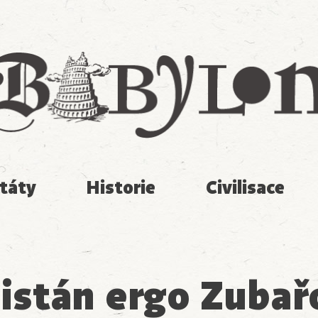
Babylon
táty
Historie
Civilisace
stán ergo Zubař