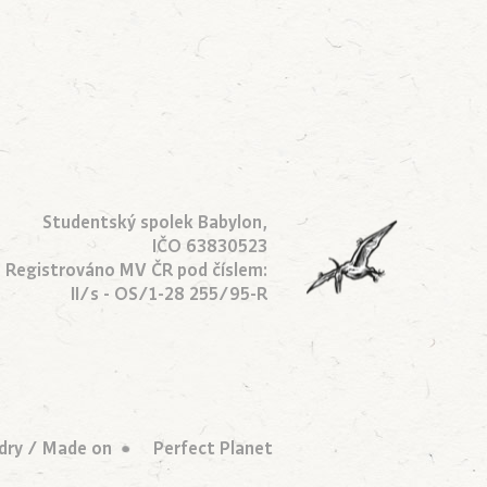
Studentský spolek Babylon,
IČO 63830523
Registrováno MV ČR pod číslem:
II/s - OS/1-28 255/95-R
dry
/ Made on
Perfect Planet
•