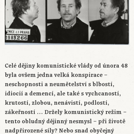
Celé dějiny komunistické vlády od února 48
byla ovšem jedna velká konspirace –
neschopnosti a neumětelství s blbostí,
idiocií a demencí, ale také s vychcaností,
krutostí, zlobou, nenávistí, podlostí,
zákeřností … Držely komunistický režim –
tento obludný dějinný nesmysl – při životě
nadpřirozené síly? Nebo snad obyčejný