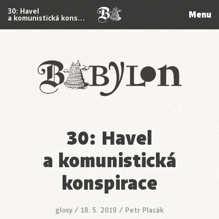
30: Havel
Menu
a komunistická kons…
Babylon
30: Havel
a komunistická
konspirace
glosy
/
18. 5. 2019
/
Petr Placák