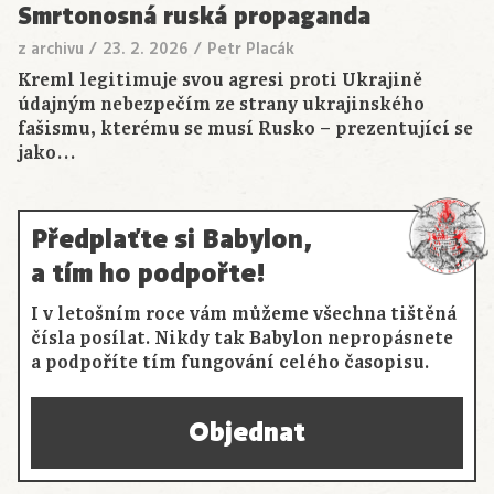
Smrtonosná ruská propaganda
z archivu
/
23. 2. 2026
/
Petr Placák
Kreml legitimuje svou agresi proti Ukrajině
údajným nebezpečím ze strany ukrajinského
fašismu, kterému se musí Rusko – prezentující se
jako…
Předplaťte si Babylon,
a tím ho podpořte!
I v letošním roce vám můžeme všechna tištěná
čísla posílat. Nikdy tak Babylon nepropásnete
a podpoříte tím fungování celého časopisu.
Objednat