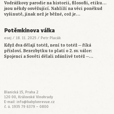
Vodrážkovy parodie na historii, filosofii, etiku…
jsou někdy osvěžující. Nahlíží na věci poněkud
vyšinutě, jinak než je běžné, což je…
Potěmkinova válka
esej
/
18. 11. 2025
/
Petr Placák
Když dva dělají totéž, není to totéž ─ říká
přísloví. Bezezbytku to platí o 2. sv. válce:
Spojenci a Sověti dělali zdánlivě totéž ─…
Blanická 15, Praha 2
120 00, Královské Vinohrady
E-mail:
info@babylonrevue.cz
č. ú. 1935 79 6379 – 0800