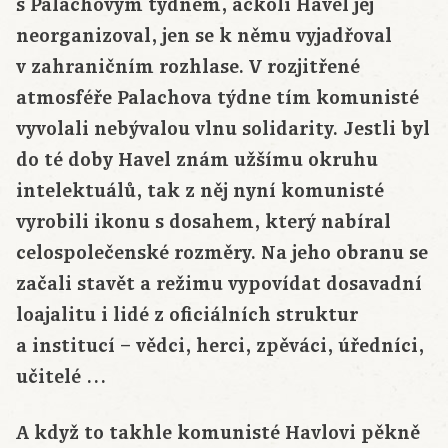
s Palachovým týdnem, ačkoli Havel jej
neorganizoval, jen se k němu vyjadřoval
v zahraničním rozhlase. V rozjitřené
atmosféře Palachova týdne tím komunisté
vyvolali nebývalou vlnu solidarity. Jestli byl
do té doby Havel znám užšímu okruhu
intelektuálů, tak z něj nyní komunisté
vyrobili ikonu s dosahem, který nabíral
celospolečenské rozměry. Na jeho obranu se
začali stavět a režimu vypovídat dosavadní
loajalitu i lidé z oficiálních struktur
a institucí – vědci, herci, zpěváci, úředníci,
učitelé …
A když to takhle komunisté Havlovi pěkně