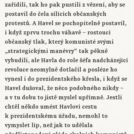
zařídili, tak ho pak pustili z vězení, aby se
postavil do čela sílících občanských
protestů. A Havel se pochopitelně postavil,
i když zprvu trochu váhavě – rostoucí
občanský tlak, který komunisté svými
„strategickými manévry“ tak pěkně
vybudili, ale Havla do role šéfa nadcházející
revoluce neomylně dotlačil a posléze ho
vynesl i do prezidentského křesla, i když se
Havel dušoval, že něco podobného nikdy –
a v tu dobu to jistě myslel upřímně. Jestli
chtěl někdo umést Havlovi cestu
k prezidentskému úřadu, nemohl to
vymyslet líp, než jak to udělala