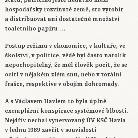
hospodářsky rozvinuté země, sto vyrobit
a distribuovat ani dostatečné množství
toaletního papíru …
Postup režimu v ekonomice, v kultuře, ve
školství, v politice, vědě byl často natolik
nepochopitelný, že měl člověk pocit, že se
ocitl v nějakém zlém snu, nebo v totální
frašce, respektive v obojím dohromady.
A s Václavem Havlem to byla úplně
exemplární konspirace systémové blbosti.
Nejdřív nechal vynervovaný ÚV KSČ Havla
v lednu 1989 zavřít v souvislosti