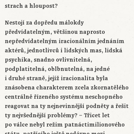
strach a hloupost?
Nestojí za dopředu málokdy
předvídatelným, většinou naprosto
nepředvídatelným iracionálním jednáním
aktérů, jednotlivců i lidských mas, lidská
psychika, snadno ovlivnitelná,
podplatitelná, oblbnutelná, na jedné
i druhé straně, jejíž iracionalita byla
znásobena charakterem zcela zkornatělého
centrálně řízeného systému neschopného
reagovat na ty nejnevinnější podněty a řešit
ty nejvšednější problémy? – Třicet let
po válce nebyl režim patnáctimilionového
státu, patřícího ještě nedávno mezi