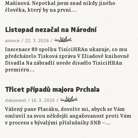
Mašínová. Nepotkal jsem snad nikdy jiného
člověka, který by na první…
Listopad nezačal na Národní
anonce
/
22. 3. 2026
/
Inscenace 89 spolku TisíciHRAn ukazuje, co mu
předcházelo Tisková zpráva V Eliadově knihovně
Divadla Na zábradlí uvede divadlo TisíciHRAn
premiéru…
Třicet případů majora Prchala
dokument
/
16. 3. 2026
/
Vážený pane Placáku, dovolte mi, abych se Vám
omluvil za svou někdejší angažovanost proti Vám
v procesu s bývalými příslušníky SNB –…