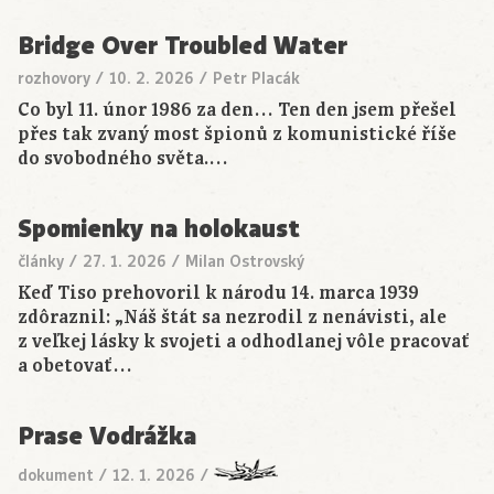
Bridge Over Troubled Water
rozhovory
/
10. 2. 2026
/
Petr Placák
Co byl 11. únor 1986 za den… Ten den jsem přešel
přes tak zvaný most špionů z komunistické říše
do svobodného světa.…
Spomienky na holokaust
články
/
27. 1. 2026
/
Milan Ostrovský
Keď Tiso prehovoril k národu 14. marca 1939
zdôraznil: „Náš štát sa nezrodil z nenávisti, ale
z veľkej lásky k svojeti a odhodlanej vôle pracovať
a obetovať…
Prase Vodrážka
dokument
/
12. 1. 2026
/