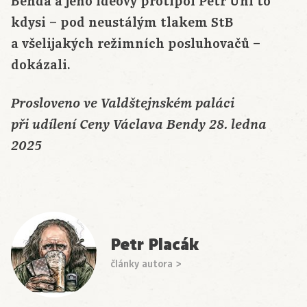
Benda a jeho ideový protipól Petr Uhl to
kdysi – pod neustálým tlakem StB
a všelijakých režimních posluhovačů –
dokázali.
Prosloveno ve Valdštejnském paláci
při udílení Ceny Václava Bendy 28. ledna
2025
Petr Placák
články autora >