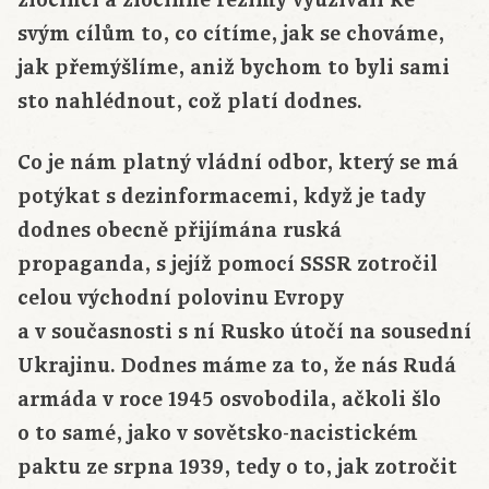
svým cílům to, co cítíme, jak se chováme,
jak přemýšlíme, aniž bychom to byli sami
sto nahlédnout, což platí dodnes.
Co je nám platný vládní odbor, který se má
potýkat s dezinformacemi, když je tady
dodnes obecně přijímána ruská
propaganda, s jejíž pomocí SSSR zotročil
celou východní polovinu Evropy
a v současnosti s ní Rusko útočí na sousední
Ukrajinu. Dodnes máme za to, že nás Rudá
armáda v roce 1945 osvobodila, ačkoli šlo
o to samé, jako v sovětsko-nacistickém
paktu ze srpna 1939, tedy o to, jak zotročit