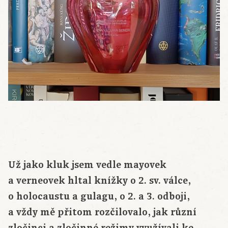
Už jako kluk jsem vedle mayovek
a verneovek hltal knížky o 2. sv. válce,
o holocaustu a gulagu, o 2. a 3. odboji,
a vždy mě přitom rozčilovalo, jak různí
zločinci a zločinné režimy využívali ke