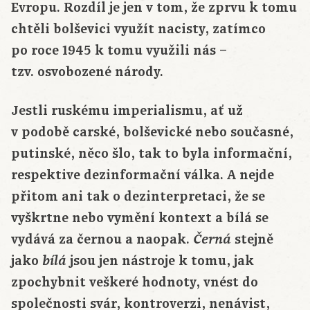
Evropu. Rozdíl je jen v tom, že zprvu k tomu
chtěli bolševici využít nacisty, zatímco
po roce 1945 k tomu využili nás –
tzv. osvobozené národy.
Jestli ruskému imperialismu, ať už
v podobě carské, bolševické nebo současné,
putinské, něco šlo, tak to byla informační,
respektive dezinformační válka. A nejde
přitom ani tak o dezinterpretaci, že se
vyškrtne nebo vymění kontext a bílá se
vydává za černou a naopak.
stejně
Černá
jako
jsou jen nástroje k tomu, jak
bílá
zpochybnit veškeré hodnoty, vnést do
společnosti svár, kontroverzi, nenávist,