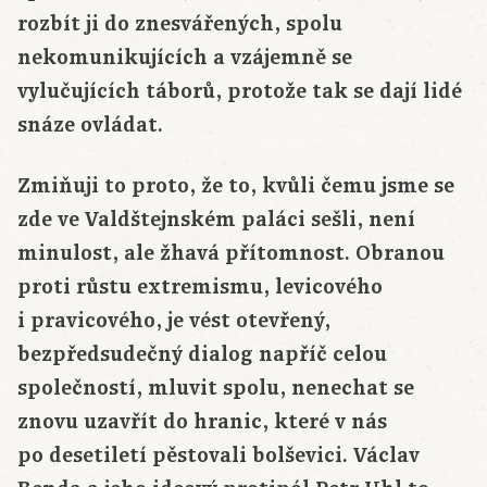
rozbít ji do znesvářených, spolu
nekomunikujících a vzájemně se
vylučujících táborů, protože tak se dají lidé
snáze ovládat.
Zmiňuji to proto, že to, kvůli čemu jsme se
zde ve Valdštejnském paláci sešli, není
minulost, ale žhavá přítomnost. Obranou
proti růstu extremismu, levicového
i pravicového, je vést otevřený,
bezpředsudečný dialog napříč celou
společností, mluvit spolu, nenechat se
znovu uzavřít do hranic, které v nás
po desetiletí pěstovali bolševici. Václav