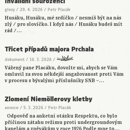
Invalidní sourozenci
glosy
/
29. 4. 2026
/
Petr Placák
Husáku, Husáku, mé srdíčko / nesmíš být na nás
zlý / pro slovíčko. I když nás / Husáku budeš mít
rád /…
Třicet případů majora Prchala
dokument
/
16. 3. 2026
/
Vážený pane Placáku, dovolte mi, abych se Vám
omluvil za svou někdejší angažovanost proti Vám
v procesu s bývalými příslušníky SNB –…
Zlomení Niemöllerovy kletby
anonce
/
5. 3. 2026
/
Petr Placák
Odpověď na anketní otázku Respektu, co bylo
příčinou zátahu režimu proti undergroundovým
kapelám a zpěvákům v roce 1976 Podle mne to…