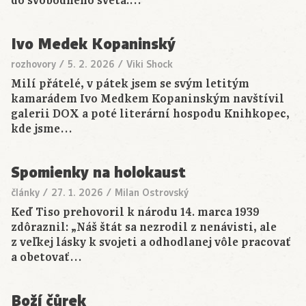
do svobodného světa.…
Ivo Medek Kopaninský
rozhovory
/
5. 2. 2026
/
Viki Shock
Milí přátelé, v pátek jsem se svým letitým
kamarádem Ivo Medkem Kopaninským navštívil
galerii DOX a poté literární hospodu Knihkopec,
kde jsme…
Spomienky na holokaust
články
/
27. 1. 2026
/
Milan Ostrovský
Keď Tiso prehovoril k národu 14. marca 1939
zdôraznil: „Náš štát sa nezrodil z nenávisti, ale
z veľkej lásky k svojeti a odhodlanej vôle pracovať
a obetovať…
Boží čůrek