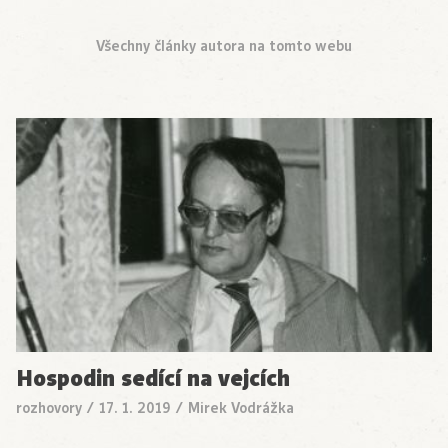
Všechny články autora na tomto webu
Hospodin sedící na vejcích
rozhovory
/
17. 1. 2019
/
Mirek Vodrážka