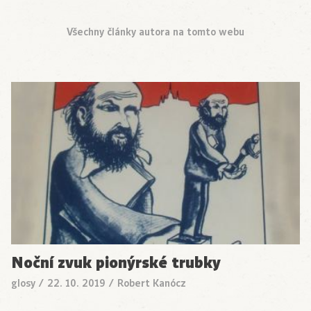
Všechny články autora na tomto webu
Noční zvuk pionýrské trubky
glosy
/
22. 10. 2019
/
Robert Kanócz