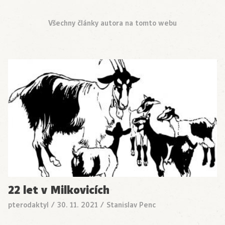
Všechny články autora na tomto webu
22 let v Milkovicích
pterodaktyl
/
30. 11. 2021
/
Stanislav Penc