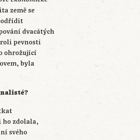
ita země se
podřídit
apování dvacátých
 roli pevnosti
o ohrožující
kovem, byla
nalisté?
tkat
 ho zdolala,
ání svého