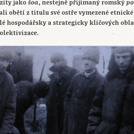
zity jako
, nestejně přijímaný romský
šoa
po
ali obětí z titulu své ostře vymezené etnické
lé hospodářsky a strategicky klíčových obla
kolektivizace.