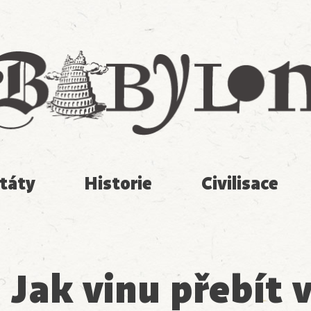
Babylon
táty
Historie
Civilisace
Jak vinu přebít 