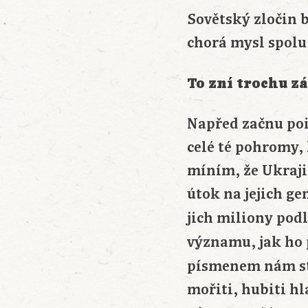
Sovětský zločin 
chorá mysl spolu
To zní trochu z
Napřed začnu poi
celé té pohromy,
míním, že Ukrajin
útok na jejich ge
jich miliony pod
významu, jak ho 
písmenem nám sta
mořiti, hubiti h