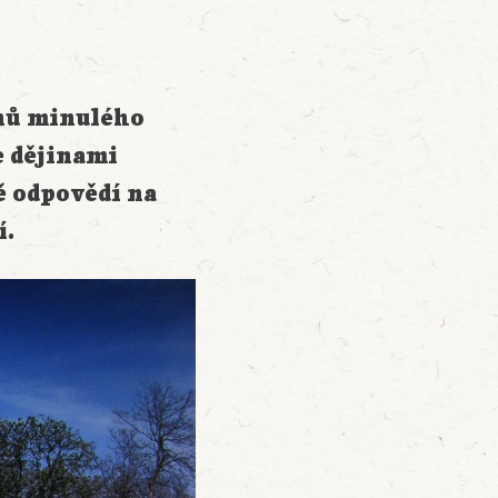
inů minulého
e dějinami
ě odpovědí na
í.