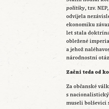
, tzv. NE
politiky
odvíjela nezávisl
ekonomiku závazn
let stala doktrín
obležené imperial
a jehož naléhavos
národnostní otáz
Začni teda od k
Za občanské válk
s nacionalistick
museli bolševici