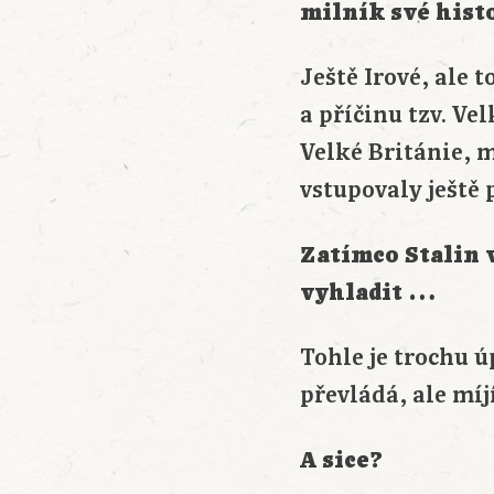
milník své his
Ještě Irové, ale 
a příčinu tzv. V
Velké Británie, 
vstupovaly ještě
Zatímco Stalin 
vyhladit …
Tohle je trochu 
převládá, ale míj
A sice?