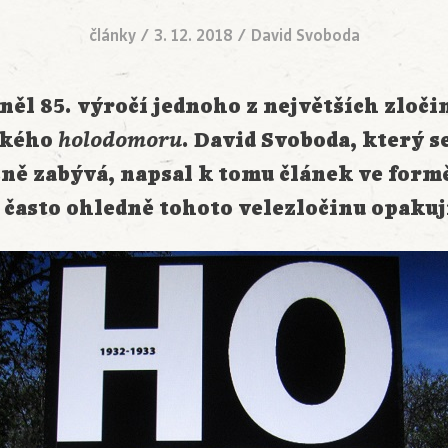
články
/
3. 12. 2018
/
David Svoboda
něl 85. výročí jednoho z největších zloč
ského
holodomoru
. David Svoboda, který s
ně zabývá, napsal k tomu článek ve form
 často ohledně tohoto velezločinu opakuj