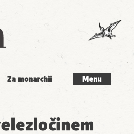
Menu
Za monarchii
Menu
velezločinem