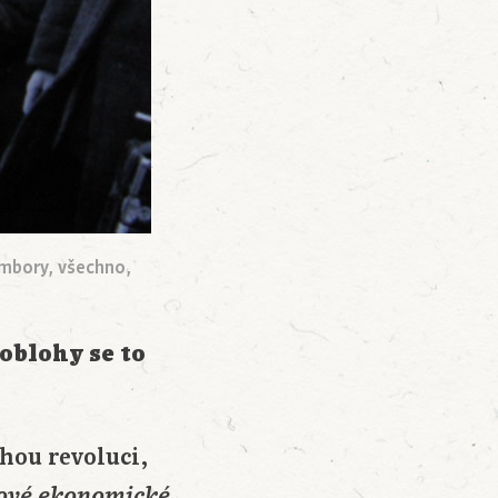
rambory, všechno,
oblohy se to
uhou revoluci,
ové ekonomické