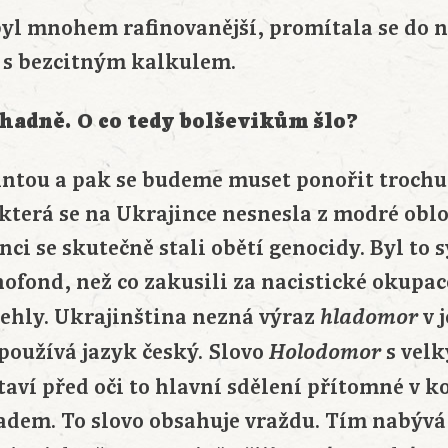
byl mnohem rafinovanější, promítala se do n
 s bezcitným kalkulem.
áhadně. O co tedy bolševikům šlo?
ntou a pak se budeme muset ponořit trochu 
 která se na Ukrajince nesnesla z modré obl
ci se skutečně stali obětí genocidy. Byl to 
nofond, než co zakusili za nacistické okupace
lehly. Ukrajinština nezná výraz
v 
hladomor
používá jazyk český. Slovo
s vel
Holodomor
ví před oči to hlavní sdělení přítomné v 
ladem. To slovo obsahuje vraždu. Tím nabývá