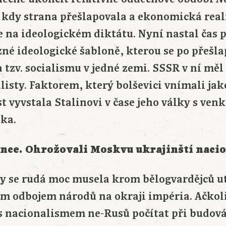
P, kdy strana přešlapovala a ekonomická real
e na ideologickém diktátu. Nyní nastal čas 
é ideologické šabloně, kterou se po přešl
a tzv. socialismu v jedné zemi. SSSR v ní měl
isty. Faktorem, který bolševici vnímali jak
t vyvstala Stalinovi v čase jeho války s ven
ka.
once. Ohrožovali Moskvu ukrajinští nacio
y se rudá moc musela krom bělogvardějců u
ým odbojem národů na okraji impéria. Ačkoli
 s nacionalismem ne-Rusů počítat při budov