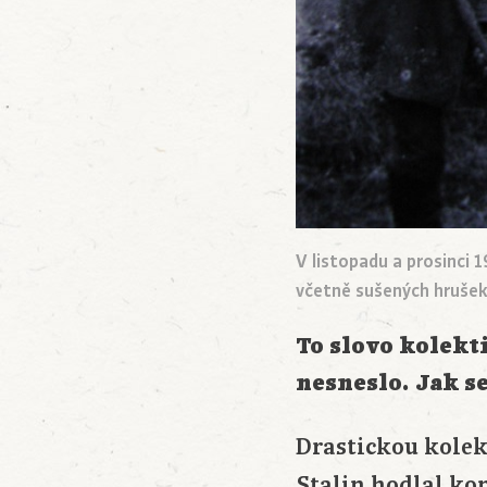
V listopadu a prosinci 
včetně sušených hrušek
To slovo kolekt
nesneslo. Jak s
Drastickou kolekt
Stalin hodlal ko