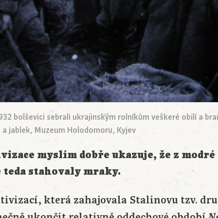
1932 bolševici sebrali ukrajinským rolníkům veškeré obilí a b
 a jablek, Muzeum Holodomoru, Kyjev
ivizace myslím dobře ukazuje, že z modré 
e teda stahovaly mraky.
ivizací, která zahajovala Stalinovu tzv. dr
nečně ukončit relativně oddechové období
N