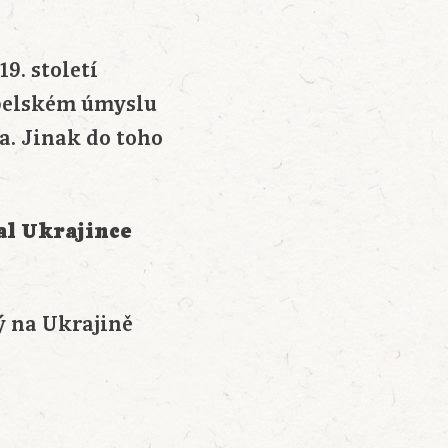
9. století
ábelském úmyslu
a. Jinak do toho
al Ukrajince
ý na Ukrajině