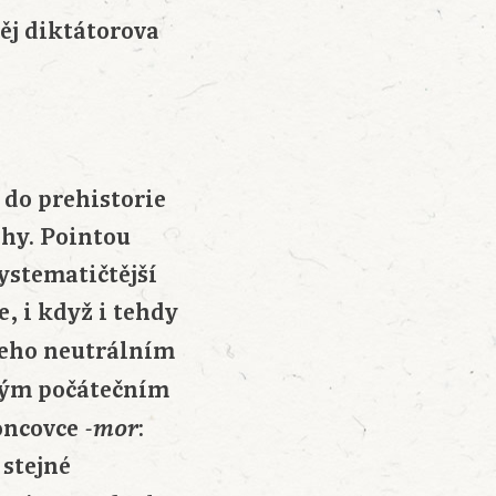
ěj diktátorova
do prehistorie
ohy. Pointou
systematičtější
, i když i tehdy
jeho neutrálním
kým počátečním
koncovce
:
-mor
 stejné