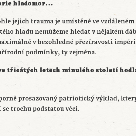
torie hladomor…
tohle jejich trauma je umístěné ve vzdáleném 1
elkého hladu nemůžeme hledat v nějakém ď
maximálně v bezohledné přezíravosti impéri
 přírodní podmínky, ty zejména.
ve třicátých letech minulého století hodl
úporně prosazovaný patriotický výklad, kter
í se trochu podstatou věci.