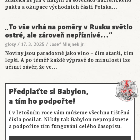
zdaleka ne jen v Katyni za sovětsko-nacistického
paktu a okupace východních částí Polska…
„To vše vrhá na poměry v Rusku světlo
ostré, ale zároveň nepříznivé…“
glosy
/
17. 3. 2025
/
Josef Mlejnek jr.
Noviny jsou paradoxně jako víno – čím starší, tím
lepší. A po téměř každé výpravě do minulosti lze
učinit závěr, že ve…
Předplaťte si Babylon,
a tím ho podpořte!
I v letošním roce vám můžeme všechna tištěná
čísla posílat. Nikdy tak Babylon nepropásnete
a podpoříte tím fungování celého časopisu.