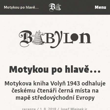
Menu
Motykou po hlavě…
Babylon
Motykou po hlavě…
Motykova kniha Volyň 1943 odhaluje
českému čtenáři černá místa na
mapě středovýchodní Evropy
recenze
/
1. 8. 2018
/
Josef Mlejnek jr.