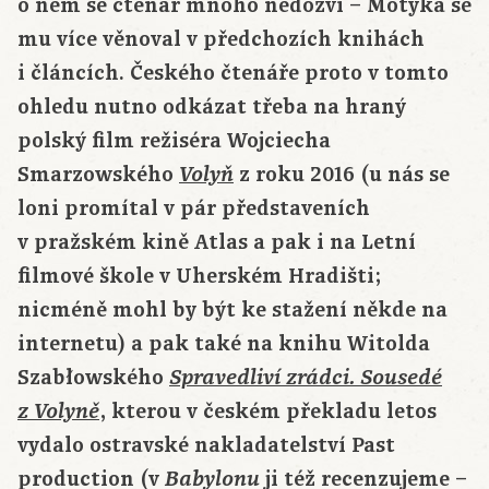
o něm se čtenář mnoho nedozví – Motyka se
mu více věnoval v předchozích knihách
i článcích. Českého čtenáře proto v tomto
ohledu nutno odkázat třeba na hraný
polský film režiséra Wojciecha
Smarzowského
z roku 2016 (u nás se
Volyň
loni promítal v pár představeních
v pražském kině Atlas a pak i na Letní
filmové škole v Uherském Hradišti;
nicméně mohl by být ke stažení někde na
internetu) a pak také na knihu Witolda
Szabłowského
Spravedliví zrádci. Sousedé
, kterou v českém překladu letos
z Volyně
vydalo ostravské nakladatelství Past
production (v
ji též recenzujeme –
Babylonu