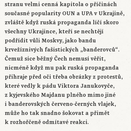
stranu velmi cenná kapitola o příčinách
současné popularity OUN a UPA v Ukrajině,
zvláště když ruská propaganda líčí skoro
všechny Ukrajince, kteří se nechtějí
podřídit vůli Moskvy, jako bandu
krvežíznivých fašistických „banderovců“.
Čemuž sice běžný Čech nemusí věřit,
nicméně když mu pak ruská propaganda
přihraje před oči třeba obrázky z protestů,
které vedly k pádu Viktora Janukovyče,
z kyjevského Majdanu plného mimo jiné
i banderovských červeno-černých vlajek,
může ho tak snadno šokovat a přimět
k rozhořčeně odmítavé reakci.