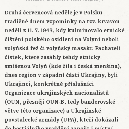
Druhá červencová neděle je v Polsku
tradičně dnem vzpomínky na tzv. krvavou
neděli z 11. 7. 1943, kdy kulminovalo etnické
čištění polského osídlení na Volyni neboli
volyňská řež či volyňský masakr. Pachateli
čistek, které zasáhly tehdy etnicky
smíšenou Volyň (kde žila i česká menšina),
dnes region v západní části Ukrajiny, byli
Ukrajinci, konkrétně příslušníci
Organizace ukrajinských nacionalistů
(OUN, přesněji OUN-B, tedy banderovské
větve této organizace) a Ukrajinské
povstalecké armády (UPA), kteří dokázali
do bestiálního vraždění zapojit i místní