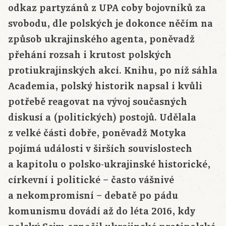
odkaz partyzánů z UPA coby bojovníků za
svobodu, dle polských je dokonce něčím na
způsob ukrajinského agenta, poněvadž
přehání rozsah i krutost polských
protiukrajinských akcí. Knihu, po níž sáhla
Academia, polský historik napsal i kvůli
potřebě reagovat na vývoj současných
diskusí a (politických) postojů. Udělala
z velké části dobře, poněvadž Motyka
pojímá události v širších souvislostech
a kapitolu o polsko-ukrajinské historické,
církevní i politické – často vášnivé
a nekompromisní – debatě po pádu
komunismu dovádí až do léta 2016, kdy