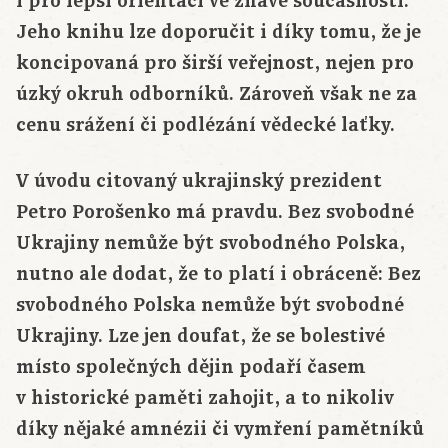
i pro lepší orientaci ve žhavé současnosti.
Jeho knihu lze doporučit i díky tomu, že je
koncipovaná pro širší veřejnost, nejen pro
úzký okruh odborníků. Zároveň však ne za
cenu srážení či podlézání vědecké laťky.
V úvodu citovaný ukrajinský prezident
Petro Porošenko má pravdu. Bez svobodné
Ukrajiny nemůže být svobodného Polska,
nutno ale dodat, že to platí i obráceně: Bez
svobodného Polska nemůže být svobodné
Ukrajiny. Lze jen doufat, že se bolestivé
místo společných dějin podaří časem
v historické paměti zahojit, a to nikoliv
díky nějaké amnézii či vymření pamětníků