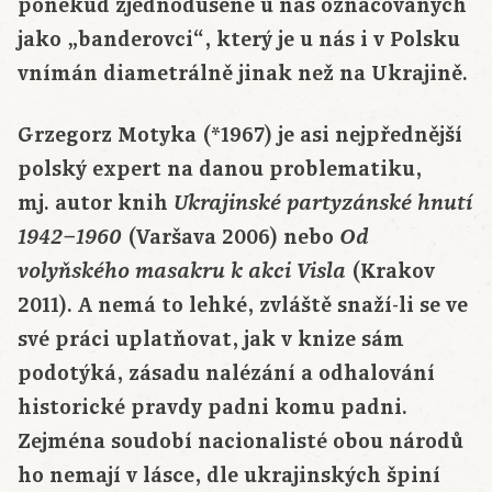
poněkud zjednodušeně u nás označovaných
jako „banderovci“, který je u nás i v Polsku
vnímán diametrálně jinak než na Ukrajině.
Grzegorz Motyka (*1967) je asi nejpřednější
polský expert na danou problematiku,
mj. autor knih
Ukrajinské partyzánské hnutí
(Varšava 2006) nebo
1942–1960
Od
(Krakov
volyňského masakru k akci Visla
2011). A nemá to lehké, zvláště snaží-li se ve
své práci uplatňovat, jak v knize sám
podotýká, zásadu nalézání a odhalování
historické pravdy padni komu padni.
Zejména soudobí nacionalisté obou národů
ho nemají v lásce, dle ukrajinských špiní