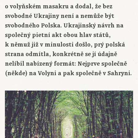
o volyňském masakru a dodal, že bez
svobodné Ukrajiny není a nemůže být
svobodného Polska. Ukrajinský návrh na
společný pietní akt obou hlav států,
k němuž již v minulosti došlo, prý polská
strana odmítla, konkrétně se jí údajně
nelíbil nabízený formát: Nejprve společně
(někde) na Volyni a pak společně v Sahryni.