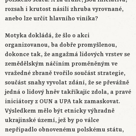
rozsah i krutost násilí zhruba vyrovnané,
anebo lze určit hlavního viníka?
Motyka dokládá, že šlo o akci
organizovanou, ba dobře promyšlenou,
dokonce tak, že angažmá lidových vrstev se
zemědělským náčiním proměněným ve
vražedné zbraně tvořilo součást strategie,
součást snahy vyvolat zdání, že se převážně
jedná o lidový hněv takříkajíc zdola, a pravé
iniciátory z OUN a UPA tak zamaskovat.
Výsledkem mělo být etnicky výhradně
ukrajinské území, jež by po válce
nepřipadlo obnovenému polskému státu,