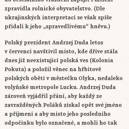
zpravidla rolnické obyvatelstvo. (Dle
ukrajinských interpretací se však spíše
přidali k jeho „spravedlivému“ hněvu.)
Polský prezident Andrzej Duda letos
v červenci navštívil místo, kde dříve stála
dnes již neexistující polská ves (Kolonia
Pokuta) a položil věnec na hřbitově
polských obětí v městečku Olyka, nedaleko
volyňské metropole Lucku. Andrzej Duda
zároveň vyjádřil přání, aby každý ze
zavražděných Poláků získal opět své jméno
a příjmení a aby místo jeho posledního
odpočinku bylo označené, a mohli ho tak