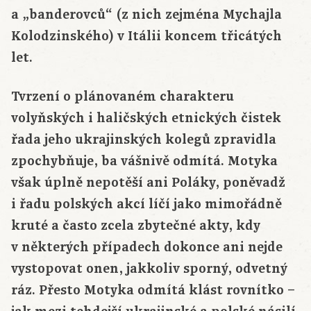
a „banderovců“ (z nich zejména Mychajla
Kolodzinského) v Itálii koncem třicátých
let.
Tvrzení o plánovaném charakteru
volyňských i haličských etnických čistek
řada jeho ukrajinských kolegů zpravidla
zpochybňuje, ba vášnivě odmítá. Motyka
však úplně nepotěší ani Poláky, poněvadž
i řadu polských akcí líčí jako mimořádně
kruté a často zcela zbytečné akty, kdy
v některých případech dokonce ani nejde
vystopovat onen, jakkoliv sporný, odvetný
ráz. Přesto Motyka odmítá klást rovnítko –