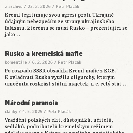
z archivu
/
23. 2. 2026
/
Petr Placák
Kreml legitimuje svou agresi proti Ukrajině
údajným nebezpečím ze strany ukrajinského
fašismu, kterému se musí Rusko – prezentující se
jako…
Rusko a kremelská mafie
komentáře
/
6. 2. 2026
/
Petr Placák
Po rozpadu SSSR obsadila Kreml mafie z KGB.
K ovládnutí Ruska využila oligarchy, kterým
umožnila rozkrást státní majetek, i. e. celý stát.…
Národní paranoia
články
/
4. 5. 2025
/
Petr Placák
Vraždění polských elit, důstojníků, učitelů,
sedláků, podnikatelů kremelským režimem