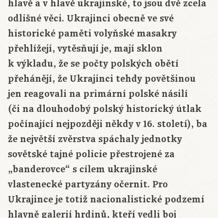
hlavě a v hlavě ukrajinské, to jsou dvě zcela
odlišné věci. Ukrajinci obecně ve své
historické paměti volyňské masakry
přehlížejí, vytěsňují je, mají sklon
k výkladu, že se počty polských obětí
přehánějí, že Ukrajinci tehdy povětšinou
jen reagovali na primární polské násilí
(či na dlouhodobý polský historický útlak
počínající nejpozději někdy v 16. století), ba
že největší zvěrstva spáchaly jednotky
sovětské tajné policie přestrojené za
„banderovce“ s cílem ukrajinské
vlastenecké partyzány očernit. Pro
Ukrajince je totiž nacionalistické podzemí
hlavně galerií hrdinů, kteří vedli boj