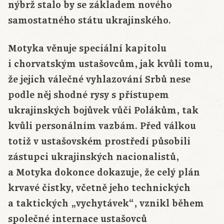
nýbrž stalo by se základem nového
samostatného státu ukrajinského.
Motyka věnuje speciální kapitolu
i chorvatským ustašovcům, jak kvůli tomu,
že jejich válečné vyhlazování Srbů nese
podle něj shodné rysy s přístupem
ukrajinských bojůvek vůči Polákům, tak
kvůli personálním vazbám. Před válkou
totiž v ustašovském prostředí působili
zástupci ukrajinských nacionalistů,
a Motyka dokonce dokazuje, že celý plán
krvavé čistky, včetně jeho technických
a taktických „vychytávek“, vznikl během
společné internace ustašovců