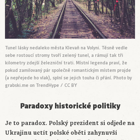
Tunel lásky nedaleko města Klevaň na Volyni. Těsně vedle
sebe rostoucí stromy tvoří zelený tunel, a rámují tak tři
kilometry zdejší železniční trati. Místní legenda praví, že
pokud zamilovaný pár společně romantickým místem projde
(a nepřejede ho vlak), splní se jejich touha či přání. Photo by
grabski.me on TrendHype / CC BY
Paradoxy historické politiky
Je to paradox. Polský prezident si odjede na
Ukrajinu uctít polské oběti zahynuvší