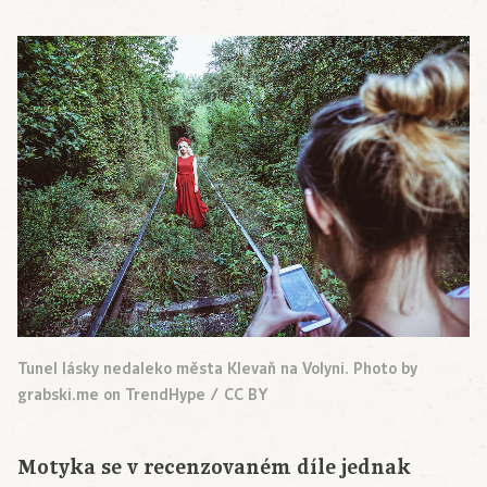
Tunel lásky nedaleko města Klevaň na Volyni. Photo by
grabski.me on TrendHype / CC BY
Motyka se v recenzovaném díle jednak