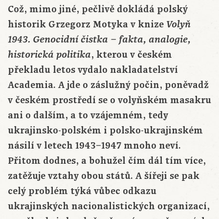
Což, mimo jiné, pečlivě dokládá polský
historik Grzegorz Motyka v knize
Volyň
1943. Genocidní čistka – fakta, analogie,
, kterou v českém
historická politika
překladu letos vydalo nakladatelství
Academia. A jde o záslužný počin, poněvadž
v českém prostředí se o volyňském masakru
ani o dalším, a to vzájemném, tedy
ukrajinsko-polském i polsko-ukrajinském
násilí v letech 1943–1947 mnoho neví.
Přitom dodnes, a bohužel čím dál tím více,
zatěžuje vztahy obou států. A šířeji se pak
celý problém týká vůbec odkazu
ukrajinských nacionalistických organizací,