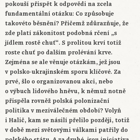
pokouší přispět k odpovědi na zcela
fundamentální otázku: Co způsobuje
takovéto běsnění? Přičemž zdůrazňuje, že
zde platí zákonitost podobná rčení „s
jídlem rostě chuť“. S prolitou krví totiž
roste chuť po dalším prolévání krve.
Zejména se ale věnuje otázkám, jež jsou
v polsko-ukrajinském sporu klíčové. Za
prvé, šlo o organizovanou akci, nebo
o výbuch lidového hněvu, k němuž notně
přispěla rovněž polská polonizační
politika v meziválečném období? Volyň
i Halič, kam se násilí přelilo později, totiž
v době mezi světovými válkami patřily do
polského státu. A za druhé, jsou iniciativa,