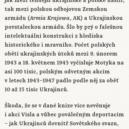
jak mezi tehdejší ukrajinské a polské násilí,
tak mezi polskou odbojovou Zemskou
armádu (
, AK) a Ukrajinskou
Armia Krajowa
povstaleckou armádu. Šlo by prý o falešnou
intelektuální konstrukci z hlediska
historického i mravního. Počet polských
obětí ukrajinských útoků mezi 9. únorem
1943 a 18. květnem 1945 vyčísluje Motyka na
asi 100 tisíc, polským odvetným akcím
v letech 1943–1947 padlo podle něj za oběť
10 až 15 tisíc Ukrajinců.
Škoda, že se v dané knize více nevěnuje
i akci Visla a vůbec poválečným deportacím
– jak Ukrajinců dovnitř Sovětského svazu,