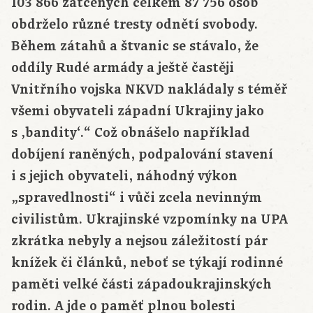
103 866 zatčených celkem 87 756 osob
obdrželo různé tresty odnětí svobody.
Během zátahů a štvanic se stávalo, že
oddíly Rudé armády a ještě častěji
Vnitřního vojska NKVD nakládaly s téměř
všemi obyvateli západní Ukrajiny jako
s ‚bandity‘.“ Což obnášelo například
dobíjení raněných, podpalování stavení
i s jejich obyvateli, náhodný výkon
„spravedlnosti“ i vůči zcela nevinným
civilistům. Ukrajinské vzpomínky na UPA
zkrátka nebyly a nejsou záležitostí pár
knížek či článků, neboť se týkají rodinné
paměti velké části západoukrajinských
rodin. A jde o paměť plnou bolesti