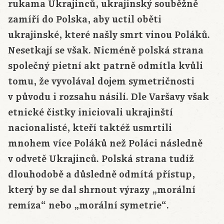
rukama Ukrajinců, ukrajinský souběžně
zamíří do Polska, aby uctil oběti
ukrajinské, které našly smrt vinou Poláků.
Nesetkají se však. Nicméně polská strana
společný pietní akt patrně odmítla kvůli
tomu, že vyvolával dojem symetričnosti
v původu i rozsahu násilí. Dle Varšavy však
etnické čistky iniciovali ukrajinští
nacionalisté, kteří taktéž usmrtili
mnohem více Poláků než Poláci následně
v odvetě Ukrajinců. Polská strana tudíž
dlouhodobě a důsledně odmítá přístup,
který by se dal shrnout výrazy „morální
remíza“ nebo „morální symetrie“.