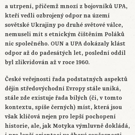
a utrpení, přičemž mnozí z bojovníků UPA,
kteří vedli ozbrojený odpor na území
sovětské Ukrajiny po druhé světové válce,
nemuseli mít s etnickým čištěním Poláků
nic společného. OUN a UPA dokázaly klást
odpor až do padesátých let, poslední oddíl
byl zlikvidován až v roce 1960.
České veřejnosti řada podstatných aspektů
dějin středovýchodní Evropy stále uniká,
stále zde existuje řada bílých (či, v tomto
kontextu, spíše černých) míst, která jsou
však klíčová nejen pro lepší pochopení
historie, ale, jak Motyka výmluvně dokládá,