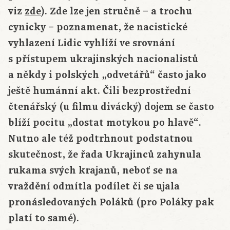
viz
zde
). Zde lze jen stručně – a trochu
cynicky – poznamenat, že nacistické
vyhlazení Lidic vyhlíží ve srovnání
s přístupem ukrajinských nacionalistů
a někdy i polských „odvetářů“ často jako
ještě humánní akt. Čili bezprostřední
čtenářský (u filmu divácký) dojem se často
blíží pocitu „dostat motykou po hlavě“.
Nutno ale též podtrhnout podstatnou
skutečnost, že řada Ukrajinců zahynula
rukama svých krajanů, neboť se na
vraždění odmítla podílet či se ujala
pronásledovaných Poláků (pro Poláky pak
platí to samé).