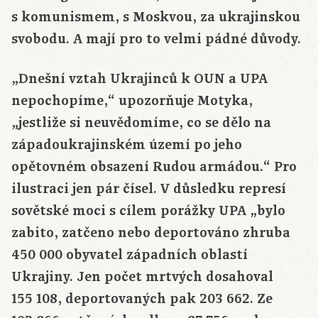
s komunismem, s Moskvou, za ukrajinskou
svobodu. A mají pro to velmi pádné důvody.
„Dnešní vztah Ukrajinců k OUN a UPA
nepochopíme,“ upozorňuje Motyka,
„jestliže si neuvědomíme, co se dělo na
západoukrajinském území po jeho
opětovném obsazení Rudou armádou.“ Pro
ilustraci jen pár čísel. V důsledku represí
sovětské moci s cílem porážky UPA „bylo
zabito, zatčeno nebo deportováno zhruba
450 000 obyvatel západních oblastí
Ukrajiny. Jen počet mrtvých dosahoval
155 108, deportovaných pak 203 662. Ze