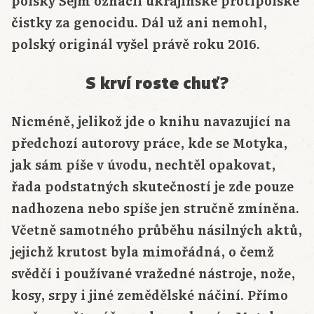
polský Sejm označil ukrajinské protipolské
čistky za genocidu. Dál už ani nemohl,
polský originál vyšel právě roku 2016.
S krví roste chuť?
Nicméně, jelikož jde o knihu navazující na
předchozí autorovy práce, kde se Motyka,
jak sám píše v úvodu, nechtěl opakovat,
řada podstatných skutečností je zde pouze
nadhozena nebo spíše jen stručně zmíněna.
Včetně samotného průběhu násilných aktů,
jejichž krutost byla mimořádná, o čemž
svědčí i používané vražedné nástroje, nože,
kosy, srpy i jiné zemědělské náčiní. Přímo