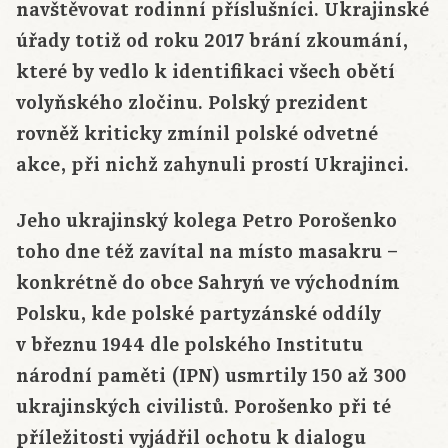
navštěvovat rodinní příslušníci. Ukrajinské
úřady totiž od roku 2017 brání zkoumání,
které by vedlo k identifikaci všech obětí
volyňského zločinu. Polský prezident
rovněž kriticky zmínil polské odvetné
akce, při nichž zahynuli prostí Ukrajinci.
Jeho ukrajinský kolega Petro Porošenko
toho dne též zavítal na místo masakru –
konkrétně do obce Sahryń ve východním
Polsku, kde polské partyzánské oddíly
v březnu 1944 dle polského Institutu
národní paměti (IPN) usmrtily 150 až 300
ukrajinských civilistů. Porošenko při té
příležitosti vyjádřil ochotu k dialogu