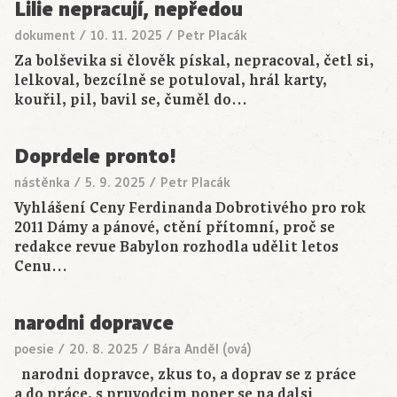
Lilie nepracují, nepředou
dokument
/
10. 11. 2025
/
Petr Placák
Za bolševika si člověk pískal, nepracoval, četl si,
lelkoval, bezcílně se potuloval, hrál karty,
kouřil, pil, bavil se, čuměl do…
Doprdele pronto!
nástěnka
/
5. 9. 2025
/
Petr Placák
Vyhlášení Ceny Ferdinanda Dobrotivého pro rok
2011 Dámy a pánové, ctění přítomní, proč se
redakce revue Babylon rozhodla udělit letos
Cenu…
narodni dopravce
poesie
/
20. 8. 2025
/
Bára Anděl (ová)
narodni dopravce, zkus to, a doprav se z práce
a do práce, s pruvodcim poper se na dalsi