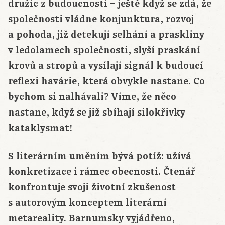
družic z budoucnosti – ještě když se zdá, že
společnosti vládne konjunktura, rozvoj
a pohoda, již detekují selhání a praskliny
v ledolamech společnosti, slyší praskání
krovů a stropů a vysílají signál k budoucí
reflexi havárie, která obvykle nastane. Co
bychom si nalhávali? Víme, že něco
nastane, když se již sbíhají silokřivky
kataklysmat!
S literárním uměním bývá potíž: užívá
konkretizace i rámec obecnosti. Čtenář
konfrontuje svoji životní zkušenost
s autorovým konceptem literární
metareality. Barnumsky vyjádřeno,