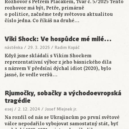
Rozhovor s Petrem Placákem, Tvar č. 5/2025 Tento
rozhovor má být, Petře, primárně
o politice, začněme tedy světovou aktualitou
číslo jedna. Co říkáš na druhé…
Viki Shock: Ve hospůdce mé milé…
nástěnka
/
29. 3. 2025
/
Radim Kopáč
Když jsme skládali s Vikim Shockem
reprezentativní výbor z jeho básnického díla
s názvem V předsíni dýchal idiot (2020), bylo
jasné, že vedle veršů…
Rjumočky, sobačky a východoevropská
tragédie
esej
/
2. 12. 2024
/
Josef Mlejnek jr.
Na rozdíl od nás se Ukrajincům po první světové
válce nepodařilo vybojovat samostatný stát, byť