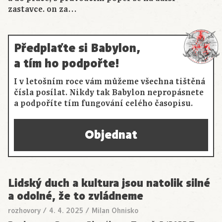
zastavce. on za…
Předplaťte si Babylon,
a tím ho podpořte!
I v letošním roce vám můžeme všechna tištěná
čísla posílat. Nikdy tak Babylon nepropásnete
a podpoříte tím fungování celého časopisu.
Objednat
Lidský duch a kultura jsou natolik silné
a odolné, že to zvládneme
rozhovory
/
4. 4. 2025
/
Milan Ohnisko