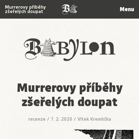
Murrerovy příběhy
Menu
zšeřelých doupat
Babylon
Murrerovy příběhy
zšeřelých doupat
recenze
/
7. 2. 2020
/
Vítek Kremlička