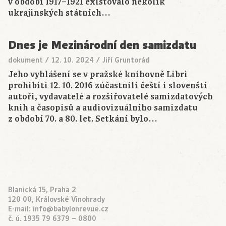
v období 1917–1921 existovalo několik
ukrajinských státních…
Dnes je Mezinárodní den samizdatu
dokument
/
12. 10. 2024
/
Jiří Gruntorád
Jeho vyhlášení se v pražské knihovně Libri
prohibiti 12. 10. 2016 zúčastnili čeští i slovenští
autoři, vydavatelé a rozšiřovatelé samizdatových
knih a časopisů a audiovizuálního samizdatu
z období 70. a 80. let. Setkání bylo…
Blanická 15, Praha 2
120 00, Královské Vinohrady
E-mail:
info@babylonrevue.cz
č. ú. 1935 79 6379 – 0800