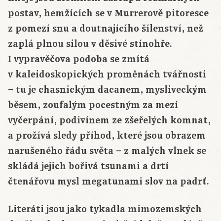
postav, hemžících se v Murrerově pitoresce
z pomezí snu a doutnajícího šílenství, než
zaplá plnou silou v děsivé stínohře.
I vypravěčova podoba se zmítá
v kaleidoskopických proměnách tvářnosti
– tu je chasnickým dacanem, mysliveckým
běsem, zoufalým pocestným za mezí
vyčerpání, podivínem ze zšeřelých komnat,
a prožívá sledy příhod, které jsou obrazem
narušeného řádu světa – z malých vlnek se
skládá jejich bořivá tsunami a drtí
čtenářovu mysl megatunami slov na padrť.
Literáti jsou jako tykadla mimozemských