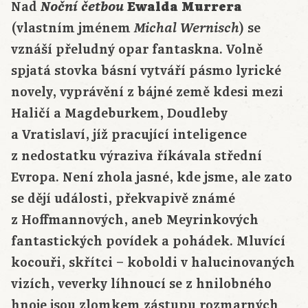
Nad
Noční četbou
Ewalda Murrera
(vlastním jménem
) se
Michal Wernisch
vznáší přeludný opar fantaskna. Volně
spjatá stovka básní vytváří pásmo lyrické
novely, vyprávění z bájné země kdesi mezi
Haličí a Magdeburkem, Doudleby
a Vratislaví, jíž pracující inteligence
z nedostatku výraziva říkávala střední
Evropa. Není zhola jasné, kde jsme, ale zato
se dějí události, překvapivě známé
z Hoffmannových, aneb Meyrinkových
fantastických povídek a pohádek. Mluvící
kocouři, skřítci – koboldi v halucinovaných
vizích, veverky líhnoucí se z hnilobného
hnoje jsou zlomkem zástupu rozmarných