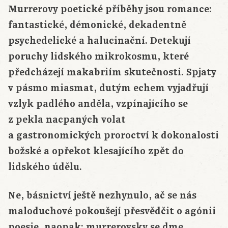
Murrerovy poetické příběhy jsou romance:
fantastické, démonické, dekadentně
psychedelické a halucinační. Detekují
poruchy lidského mikrokosmu, které
předcházejí makabriím skutečnosti. Spjaty
v pásmo miasmat, dutým echem vyjadřují
vzlyk padlého anděla, vzpínajícího se
z pekla nacpaných volat
a gastronomických proroctví k dokonalosti
božské a opřekot klesajícího zpět do
lidského údělu.
Ne, básnictví ještě nezhynulo, ač se nás
maloduchové pokoušejí přesvědčit o agónii
poesie, naopak: murrerovsky se dme