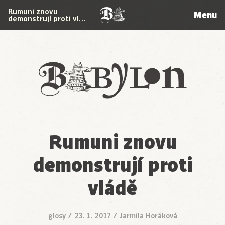
Rumuni znovu
Menu
demonstrují proti vl…
Babylon
Rumuni znovu
demonstrují proti
vládě
glosy
/
23. 1. 2017
/
Jarmila Horáková