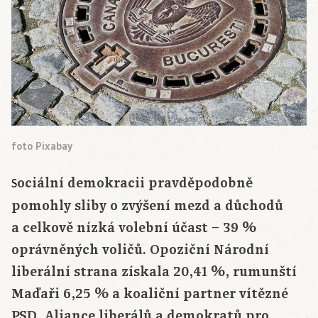
foto Pixabay
ociální demokracii pravděpodobně
S
pomohly sliby o zvýšení mezd a důchodů
a celkově nízká volební účast – 39 %
oprávněných voličů. Opoziční Národní
liberální strana získala 20,41 %, rumunští
Maďaři 6,25 % a koaliční partner vítězné
PSD, Aliance liberálů a demokratů pro