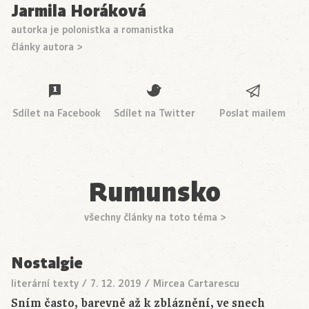
Jarmila Horáková
autorka je polonistka a romanistka
články autora >
Sdílet na Facebook
Sdílet na Twitter
Poslat mailem
Rumunsko
všechny články na toto téma >
Nostalgie
literární texty
/
7. 12. 2019
/
Mircea Cartarescu
Sním často, barevně až k zbláznění, ve snech