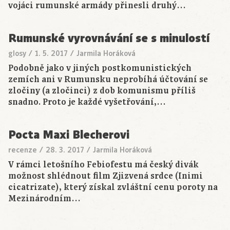
vojáci rumunské armády přinesli druhý…
Rumunské vyrovnávání se s minulostí
glosy
/
1. 5. 2017
/
Jarmila Horáková
Podobně jako v jiných postkomunistických
zemích ani v Rumunsku neprobíhá účtování se
zločiny (a zločinci) z dob komunismu příliš
snadno. Proto je každé vyšetřování,…
Pocta Maxi Blecherovi
recenze
/
28. 3. 2017
/
Jarmila Horáková
V rámci letošního Febiofestu má český divák
možnost shlédnout film Zjizvená srdce (Inimi
cicatrizate), který získal zvláštní cenu poroty na
Mezinárodním…