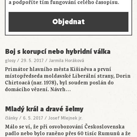
a podpoříte tím fungování celého časopisu.
Objednat
Boj s korupcí nebo hybridní válka
glosy
/
29. 5. 2017
/
Jarmila Horáková
Primátor hlavního města Kišiněva a první
místopředseda moldavské Liberální strany, Dorin
Chirtoacă (nar. 1978), byl soudem poslán do
domácího vězení. Návrh…
Mladý král a dravé šelmy
články
/
6. 5. 2017
/
Josef Mlejnek jr.
Málo se ví, že při osvobozování Československa
padlo nebo bylo raněno přes 60 tisíc Rumunů a že