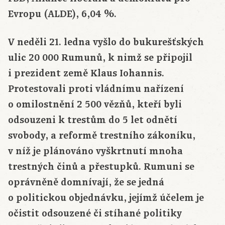
Evropu (ALDE), 6,04 %.
V neděli 21. ledna vyšlo do bukurešťských
ulic 20 000 Rumunů, k nimž se připojil
i prezident země Klaus Iohannis.
Protestovali proti vládnímu nařízení
o omilostnění 2 500 vězňů, kteří byli
odsouzeni k trestům do 5 let odnětí
svobody, a reformě trestního zákoníku,
v níž je plánováno vyškrtnutí mnoha
trestných činů a přestupků. Rumuni se
oprávněně domnívají, že se jedná
o politickou objednávku, jejímž účelem je
očistit odsouzené či stíhané politiky