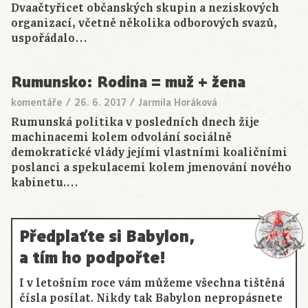
Dvaačtyřicet občanských skupin a neziskových
organizací, včetně několika odborových svazů,
uspořádalo…
Rumunsko: Rodina = muž + žena
komentáře
/
26. 6. 2017
/
Jarmila Horáková
Rumunská politika v posledních dnech žije
machinacemi kolem odvolání sociálně
demokratické vlády jejími vlastními koaličními
poslanci a spekulacemi kolem jmenování nového
kabinetu.…
Předplaťte si Babylon,
a tím ho podpořte!
I v letošním roce vám můžeme všechna tištěná
čísla posílat. Nikdy tak Babylon nepropásnete