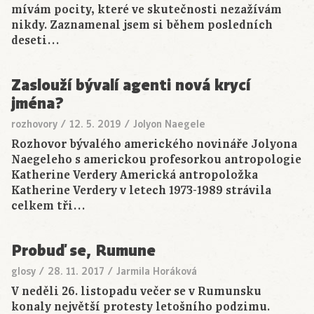
mívám pocity, které ve skutečnosti nezažívám
nikdy. Zaznamenal jsem si během posledních
deseti…
Zaslouží bývalí agenti nová krycí
jména?
rozhovory
/
12. 5. 2019
/
Jolyon Naegele
Rozhovor bývalého amerického novináře Jolyona
Naegeleho s americkou profesorkou antropologie
Katherine Verdery Americká antropoložka
Katherine Verdery v letech 1973-1989 strávila
celkem tři…
Probuď se, Rumune
glosy
/
28. 11. 2017
/
Jarmila Horáková
V neděli 26. listopadu večer se v Rumunsku
konaly největší protesty letošního podzimu.