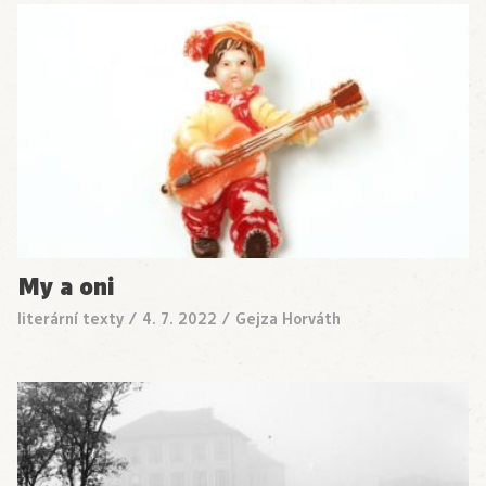
My a oni
literární texty
/
4. 7. 2022
/
Gejza Horváth