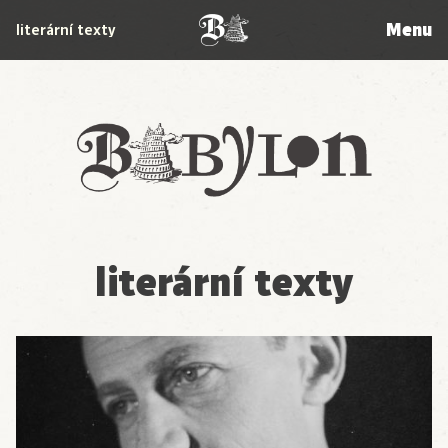
Menu
literární texty
Babylon
literární texty