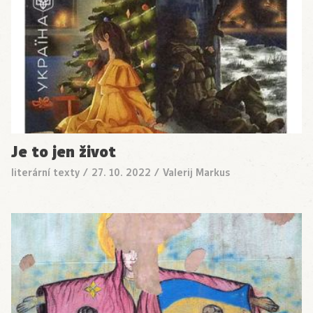
Je to jen život
literární texty
/
27. 10. 2022
/
Valerij Markus