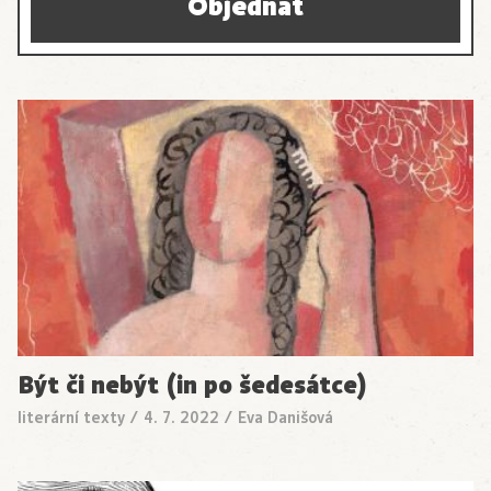
Objednat
Být či nebýt (in po šedesátce)
literární texty
/
4. 7. 2022
/
Eva Danišová