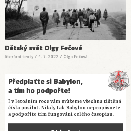
Dětský svět Olgy Fečové
literární texty
/
4. 7. 2022
/
Olga Fečová
Předplaťte si Babylon,
a tím ho podpořte!
I v letošním roce vám můžeme všechna tištěná
čísla posílat. Nikdy tak Babylon nepropásnete
a podpoříte tím fungování celého časopisu.