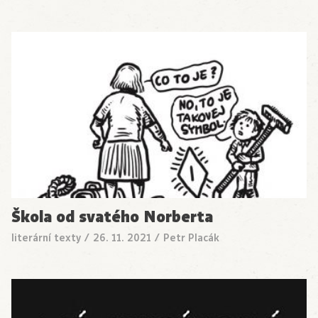
Škola od svatého Norberta
literární texty
/
26. 11. 2021
/
Petr Placák