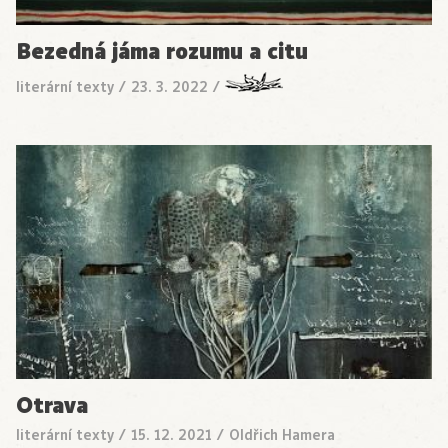
Bezedná jáma rozumu a citu
literární texty
/
23. 3. 2022
/
Otrava
literární texty
/
15. 12. 2021
/
Oldřich Hamera