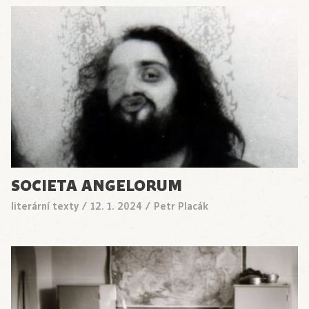
SOCIETA ANGELORUM
literární texty
/
12. 1. 2024
/
Petr Placák