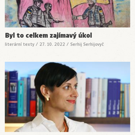
Byl to celkem zajímavý úkol
literární texty
/
27. 10. 2022
/
Serhij Serhijovyč