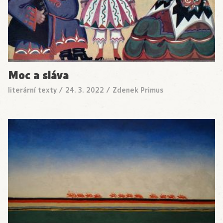
Moc a sláva
literární texty
/
24. 3. 2022
/
Zdenek Primus