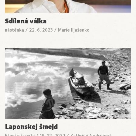
Sdílená válka
nástěnka
/
22. 6. 2023
/
Marie Iljašenko
Laponskej šmejd
literární texty
/
19. 12. 2022
/
Kathrine Nedrejord