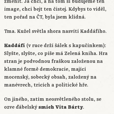
změnit. Já chci, a na tom si budujeme ten
image, chci bejt ten čistej. Kdybys to viděl,
ten pořad na ČT, byla jsem klidná.
Tma. Kužel světla shora nasvítí Kaddáfího.
Kaddáfí
(v ruce drží šálek s kapučínkem):
Slyšte, slyšte, co píše má Zelená kniha. Hra
stran je podvodnou fraškou založenou na
klamné formě demokracie, mající
mocenský, sobecký obsah, založený na
manévrech, tricích a politické hře.
On jiného, zatím neosvětleného stolu, se
ozve ďábelský
smích
Víta Bárty
.