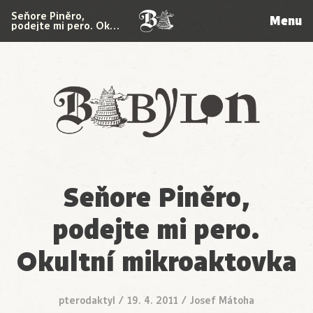
Seňore Piněro,
Menu
podejte mi pero. Ok…
Babylon
Seňore Piněro,
podejte mi pero.
Okultní mikroaktovka
pterodaktyl
/
19. 4. 2011
/
Josef Mátoha