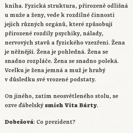
kniha. Fyzická struktura, přirozeně odlišná
u muže a ženy, vede k rozdílné činnosti
jejich různých orgánů, které způsobují
přirozené rozdíly psychiky, nálady,
nervových stavů a fyzického vzezření. Žena
je něžnější. Žena je pohledná. Žena se
snadno rozpláče. Žena se snadno poleká.
Vcelku je žena jemná a muž je hrubý
v důsledku své vrozené podstaty.
On jiného, zatím neosvětleného stolu, se
ozve ďábelský
smích
Víta Bárty
.
Dobešová
: Co prezident?