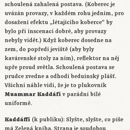
schoulená zahalená postava. (Koberec je
uvázán provazy, v každém rohu jedním, pro
dosažení efektu „létajícího koberce“ by
bylo při inscenaci dobré, aby provazy
nebyly vidět.) Když koberec dosedne na
zem, do popředí jeviště (aby byly
kavárenské stoly za ním), reflektor na něj
upře proud světla. Schoulená postava se
prudce zvedne a odhodí beduínský plášť.
Všichni náhle vidí, že je to plukovník
Muammar Kaddáfí
v parádní bílé
uniformě.
Kaddáffí
(k publiku): Slyšte, slyšte, co píše
má Zelená kniha. Strana je soudobou