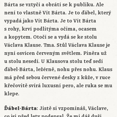
Bárta se vztyčí a obrátí se k publiku. Ale
není to vlastně Vít Bárta. Je to ďábel, který
vypadá jako Vít Bárta. Je to Vít Bárta
s rohy, krví podlitýma očima, ocasem
a kopytem. Otočí se a vydá se ke stolu
Václava Klause. Tma. Stůl Václava Klause je
nyní osvícen červeným světlem. Piněra už
u stolu nesedí. U Klausova stolu teď sedí
ďábel-Bárta, ležérně, nohu přes nohu. Klaus
má před sebou červené desky z kůže, v ruce
křečovitě svírá luxusní pero, ale ruka se mu
klepe.
Ďábel-Bárta
: Jistě si vzpomínáš, Václave,
co jsi před lety podepsal. Že mi dáš duši,