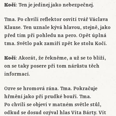
Kočí
: Ten je jedinej jako nebezpečnej.
Tma. Po chvíli reflektor osvítí tvář Václava
Klause. Ten uznale kývá hlavou, stejně, jako
před tím při pohledu na pero. Opět úplná
tma. Světlo pak zamíří zpět ke stolu Kočí.
Kočí
: Akorát, že řekněme, a už se to blíží,
on se taky posere při tom nárůstu těch
informací.
Ozve se hromová rána. Tma. Pokračuje
hřmění jako při prudké bouři. Tma.
Po chvíli se objeví v matném světle stůl,
odkud se dosud ozýval hlas Víta Bárty. Vít