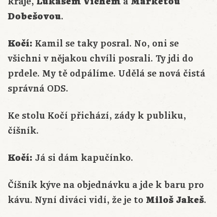
kraje,
Lukášem Víchem
a
Markétou
Dobešovou
.
Kočí:
Kamil se taky posral. No, oni se
všichni v nějakou chvíli posrali. Ty jdi do
prdele. My tě odpálíme. Udělá se nová čistá
správná ODS.
Ke stolu Kočí přichází, zády k publiku,
číšník.
Kočí:
Já si dám kapučínko.
Číšník kýve na objednávku a jde k baru pro
kávu. Nyní diváci vidí, že je to
Miloš Jakeš
.