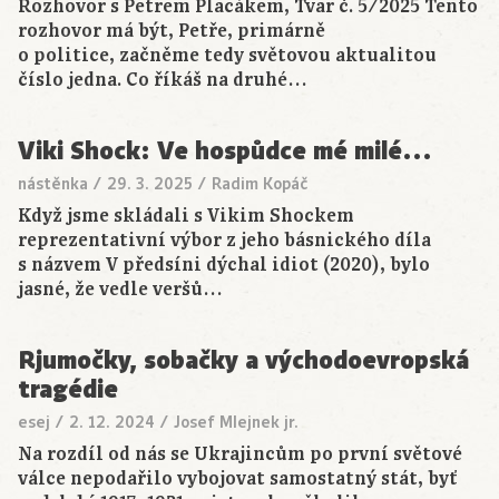
Rozhovor s Petrem Placákem, Tvar č. 5/2025 Tento
rozhovor má být, Petře, primárně
o politice, začněme tedy světovou aktualitou
číslo jedna. Co říkáš na druhé…
Viki Shock: Ve hospůdce mé milé…
nástěnka
/
29. 3. 2025
/
Radim Kopáč
Když jsme skládali s Vikim Shockem
reprezentativní výbor z jeho básnického díla
s názvem V předsíni dýchal idiot (2020), bylo
jasné, že vedle veršů…
Rjumočky, sobačky a východoevropská
tragédie
esej
/
2. 12. 2024
/
Josef Mlejnek jr.
Na rozdíl od nás se Ukrajincům po první světové
válce nepodařilo vybojovat samostatný stát, byť