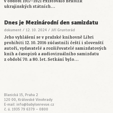
v období 1917–1921 existovalo několik
ukrajinských státních…
Dnes je Mezinárodní den samizdatu
dokument
/
12. 10. 2024
/
Jiří Gruntorád
Jeho vyhlášení se v pražské knihovně Libri
prohibiti 12. 10. 2016 zúčastnili čeští i slovenští
autoři, vydavatelé a rozšiřovatelé samizdatových
knih a časopisů a audiovizuálního samizdatu
z období 70. a 80. let. Setkání bylo…
Blanická 15, Praha 2
120 00, Královské Vinohrady
E-mail:
info@babylonrevue.cz
č. ú. 1935 79 6379 – 0800