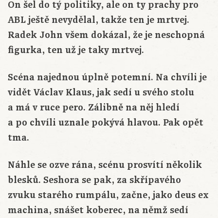
On šel do tý politiky, ale on ty prachy pro
ABL ještě nevydělal, takže ten je mrtvej.
Radek John všem dokázal, že je neschopná
figurka, ten už je taky mrtvej.
Scéna najednou úplně potemní. Na chvíli je
vidět Václav Klaus, jak sedí u svého stolu
a má v ruce pero. Zálibně na něj hledí
a po chvíli uznale pokývá hlavou. Pak opět
tma.
Náhle se ozve rána, scénu prosvítí několik
blesků. Seshora se pak, za skřípavého
zvuku starého rumpálu, začne, jako deus ex
machina, snášet koberec, na němž sedí