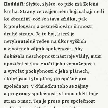
Kaddáfí
: Slyšte, slyšte, co píše má Zelená
kniha. Strany ve vzájemném boji sahají ne-li
ke zbraním, což se stává zřídka, pak
k pomlouvání a zesměšňování činnosti
druhé strany. Je to boj, který je
nevyhnutelně veden na úkor vyšších
a životních zájmů společnosti. Aby
dokázala neschopnost nástroje vlády, musí
opoziční strana zničit jeho vymoženosti
a vyvolat pochybnosti o jeho plánech,
i když jsou tyto plány prospěšné pro
společnost. V důsledku toho se zájmy
a programy společnosti stanou obětí boje
stran o moc. Ten je proto pro společnost