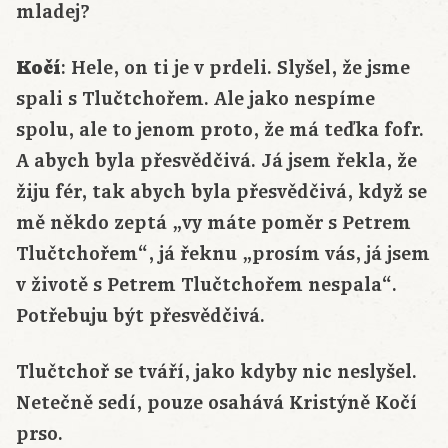
mladej?
Kočí
: Hele, on ti je v prdeli. Slyšel, že jsme
spali s Tlučtchořem. Ale jako nespíme
spolu, ale to jenom proto, že má teďka fofr.
A abych byla přesvědčivá. Já jsem řekla, že
žiju fér, tak abych byla přesvědčivá, když se
mě někdo zeptá „vy máte poměr s Petrem
Tlučtchořem“, já řeknu „prosím vás, já jsem
v životě s Petrem Tlučtchořem nespala“.
Potřebuju být přesvědčivá.
Tlučtchoř se tváří, jako kdyby nic neslyšel.
Netečně sedí, pouze osahává Kristýně Kočí
prso.