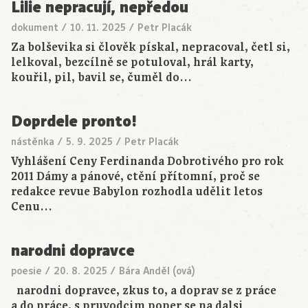
Lilie nepracují, nepředou
dokument
/
10. 11. 2025
/
Petr Placák
Za bolševika si člověk pískal, nepracoval, četl si,
lelkoval, bezcílně se potuloval, hrál karty,
kouřil, pil, bavil se, čuměl do…
Doprdele pronto!
nástěnka
/
5. 9. 2025
/
Petr Placák
Vyhlášení Ceny Ferdinanda Dobrotivého pro rok
2011 Dámy a pánové, ctění přítomní, proč se
redakce revue Babylon rozhodla udělit letos
Cenu…
narodni dopravce
poesie
/
20. 8. 2025
/
Bára Anděl (ová)
narodni dopravce, zkus to, a doprav se z práce
a do práce, s pruvodcim poper se na dalsi