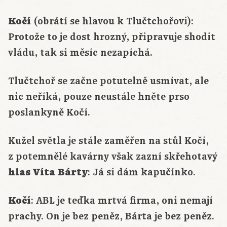
Kočí
(obrátí se hlavou k Tlučtchořovi):
Protože to je dost hrozný, připravuje shodit
vládu, tak si měsíc nezapíchá.
Tlučtchoř se začne potutelně usmívat, ale
nic neříká, pouze neustále hněte prso
poslankyně Kočí.
Kužel světla je stále zaměřen na stůl Kočí,
z potemnělé kavárny však zazní skřehotavý
hlas
Víta Bárty
: Já si dám kapučínko.
Kočí
: ABL je teďka mrtvá firma, oni nemají
prachy. On je bez peněz, Bárta je bez peněz.