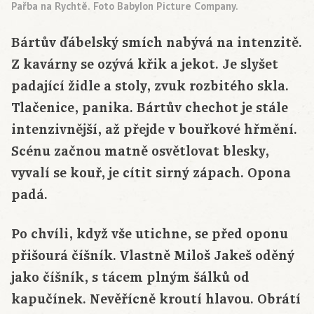
Pařba na Rychtě. Foto Babylon Picture Company.
Bártův ďábelský smích nabývá na intenzitě.
Z kavárny se ozývá křik a jekot. Je slyšet
padající židle a stoly, zvuk rozbitého skla.
Tlačenice, panika. Bártův chechot je stále
intenzivnější, až přejde v bouřkové hřmění.
Scénu začnou matně osvětlovat blesky,
vyvalí se kouř, je cítit sirný zápach. Opona
padá.
Po chvíli, když vše utichne, se před oponu
přišourá číšník. Vlastně Miloš Jakeš oděný
jako číšník, s tácem plným šálků od
kapučínek. Nevěřícně kroutí hlavou. Obrátí