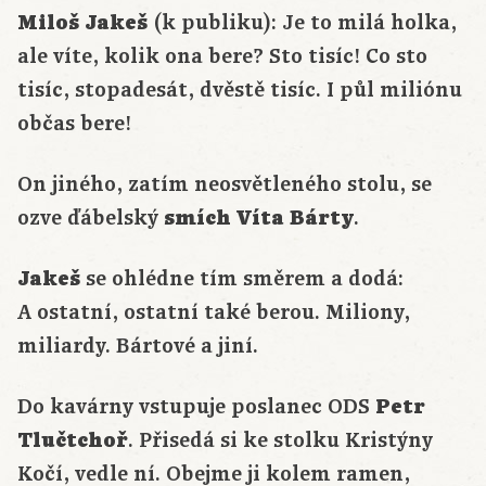
Miloš Jakeš
(k publiku): Je to milá holka,
ale víte, kolik ona bere? Sto tisíc! Co sto
tisíc, stopadesát, dvěstě tisíc. I půl miliónu
občas bere!
On jiného, zatím neosvětleného stolu, se
ozve ďábelský
smích
Víta Bárty
.
Jakeš
se ohlédne tím směrem a dodá:
A ostatní, ostatní také berou. Miliony,
miliardy. Bártové a jiní.
Do kavárny vstupuje poslanec ODS
Petr
Tlučtchoř
. Přisedá si ke stolku Kristýny
Kočí, vedle ní. Obejme ji kolem ramen,