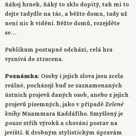
ňákej hrnek, ňáký to sklo dopitý, tak mi to
dejte tadydle na tác, a běžte domu, tady už
není nic k vidění. Běžte domů, rozejděte
se…
Publikum postupně odchází, celá hra
vyznívá do ztracena.
Poznámka
: Osoby i jejich slova jsou zcela
reálné, pocházejí buď ze zaznamenaných
ústních projevů daných osob, anebo z jejich
projevů písemných, jako v případě
Zelené
Muammara Kaddáfího. Smyšlený je
knihy
pouze střih výroků a chování postav na
jevišti. K drobným stylistickým úpravám