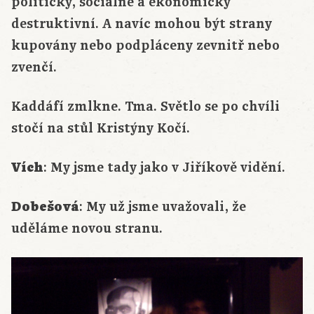
politicky, sociálně a ekonomicky
destruktivní. A navíc mohou být strany
kupovány nebo podpláceny zevnitř nebo
zvenčí.
Kaddáfí zmlkne. Tma. Světlo se po chvíli
stočí na stůl Kristýny Kočí.
Vích
: My jsme tady jako v Jiříkově vidění.
Dobešová
: My už jsme uvažovali, že
uděláme novou stranu.