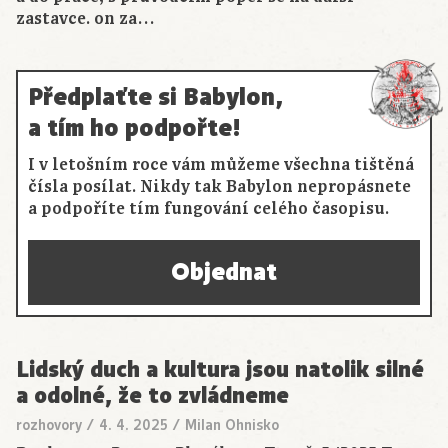
zastavce. on za…
Předplaťte si Babylon,
a tím ho podpořte!
I v letošním roce vám můžeme všechna tištěná
čísla posílat. Nikdy tak Babylon nepropásnete
a podpoříte tím fungování celého časopisu.
Objednat
Lidský duch a kultura jsou natolik silné
a odolné, že to zvládneme
rozhovory
/
4. 4. 2025
/
Milan Ohnisko