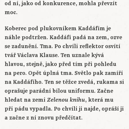
od ní, jako od konkurence, mohla převzít
moc.
Koberec pod plukovníkem Kaddáfím je
náhle podtržen. Kaddáfí padá na zem, ozve
se zadunění. Tma. Po chvíli reflektor osvítí
tvář Václava Klause. Ten uznale kývá
hlavou, stejně, jako před tím při pohledu
na pero. Opět úplná tma. Světlo pak zamíří
na Kaddáfího. Ten se těžce zvedá, rukama si
oprašuje parádní bílou uniformu. Začne
hledat na zemi
, která mu
Zelenou knihu
při pádu vypadla. Po chvíli ji najde, opráší ji
a začne z ní znovu předčítat.