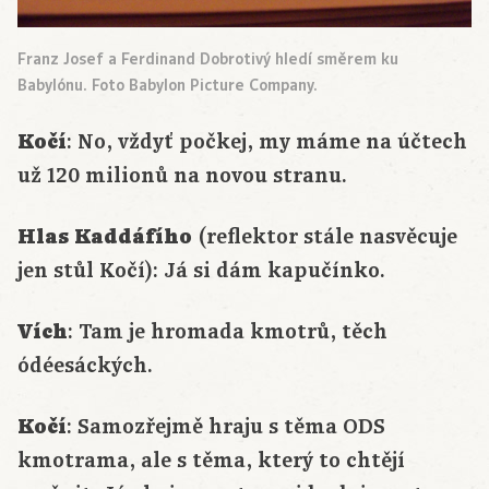
Franz Josef a Ferdinand Dobrotivý hledí směrem ku
Babylónu. Foto Babylon Picture Company.
Kočí
: No, vždyť počkej, my máme na účtech
už 120 milionů na novou stranu.
Hlas Kaddáfího
(reflektor stále nasvěcuje
jen stůl Kočí): Já si dám kapučínko.
Vích
: Tam je hromada kmotrů, těch
ódéesáckých.
Kočí
: Samozřejmě hraju s těma ODS
kmotrama, ale s těma, který to chtějí