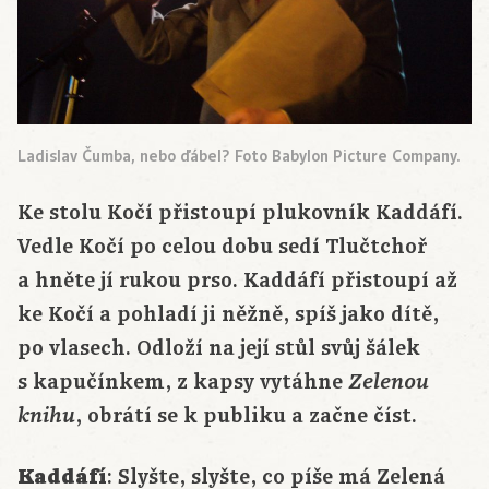
Ladislav Čumba, nebo ďábel? Foto Babylon Picture Company.
Ke stolu Kočí přistoupí plukovník Kaddáfí.
Vedle Kočí po celou dobu sedí Tlučtchoř
a hněte jí rukou prso. Kaddáfí přistoupí až
ke Kočí a pohladí ji něžně, spíš jako dítě,
po vlasech. Odloží na její stůl svůj šálek
s kapučínkem, z kapsy vytáhne
Zelenou
, obrátí se k publiku a začne číst.
knihu
Kaddáfí
: Slyšte, slyšte, co píše má Zelená