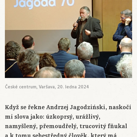
České centrum, Varšava, 20. ledna 2024
Když se řekne Andrzej Jagodziński, naskočí
mi slova jako: úzkoprsý, urážlivý,
namyšlený, přemoudřelý, trucovitý fňukal
a k tomu sebestředný člověk, který má