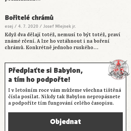
Bořitelé chrámů
esej
/
4. 7. 2020
/
Josef Mlejnek jr.
Když dva dělají totéž, nemusí to být totéž, praví
známé rčení. A lze ho vztáhnout i na boření
chrámů. Konkrétně jednoho ruského…
Předplaťte si Babylon,
a tím ho podpořte!
I v letošním roce vám můžeme všechna tištěná
čísla posílat. Nikdy tak Babylon nepropásnete
a podpoříte tím fungování celého časopisu.
Objednat