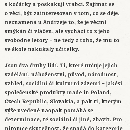
s kočárky a poskakují vrabci. Zajímat se
o věci, být zainteresován v tom, co se děje,
neznamená u Andrzeje to, že je věcmi
smýkán či vláčen, ale vychází to z jeho
svobodné letory – ne tedy z toho, že mu to
ve škole nakukaly učitelky.
Jsou dva druhy lidí. Ti, které určuje jejich
vzdělání, náboženství, původ, národnost,
vzhled, sociální či kulturní zázemí – jakési
společenské produkty made in Poland,
Czech Republic, Slovakia, a pak ti, kterým
výše uvedené naopak pomáhá se
determinace, té sociální či jiné, zbavit. Pro
pitomce skutečnost, že spadá do kategorie