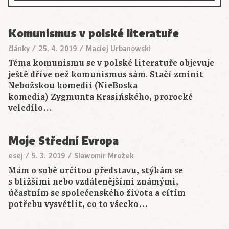
Komunismus v polské literatuře
články
/
25. 4. 2019
/
Maciej Urbanowski
Téma komunismu se v polské literatuře objevuje
ještě dříve než komunismus sám. Stačí zmínit
Nebožskou komedii (NieBoska
komedia) Zygmunta Krasińského, prorocké
veledílo…
Moje Střední Evropa
esej
/
5. 3. 2019
/
Slawomir Mrožek
Mám o sobě určitou představu, stýkám se
s bližšími nebo vzdálenějšími známými,
účastním se společenského života a cítím
potřebu vysvětlit, co to všecko…