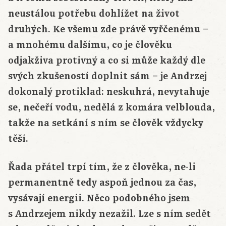
neustálou potřebu dohlížet na život
druhých. Ke všemu zde právě vyřčenému –
a mnohému dalšímu, co je člověku
odjakživa protivný a co si může každý dle
svých zkušeností doplnit sám – je Andrzej
dokonalý protiklad: neskuhrá, nevytahuje
se, nečeří vodu, nedělá z komára velblouda,
takže na setkání s ním se člověk vždycky
těší.
Řada přátel trpí tím, že z člověka, ne-li
permanentně tedy aspoň jednou za čas,
vysávají energii. Něco podobného jsem
s Andrzejem nikdy nezažil. Lze s ním sedět