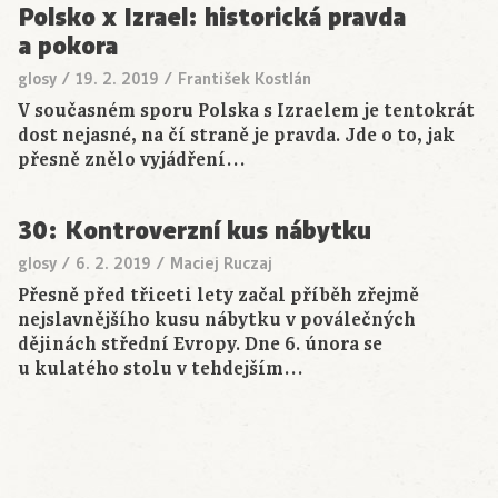
Polsko x Izrael: historická pravda
a pokora
glosy
/
19. 2. 2019
/
František Kostlán
V současném sporu Polska s Izraelem je tentokrát
dost nejasné, na čí straně je pravda. Jde o to, jak
přesně znělo vyjádření…
30: Kontroverzní kus nábytku
glosy
/
6. 2. 2019
/
Maciej Ruczaj
Přesně před třiceti lety začal příběh zřejmě
nejslavnějšího kusu nábytku v poválečných
dějinách střední Evropy. Dne 6. února se
u kulatého stolu v tehdejším…