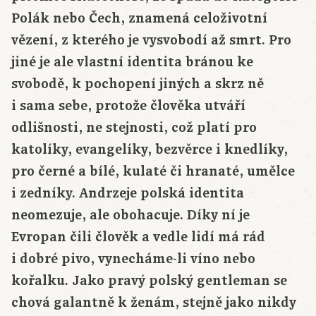
Polák nebo Čech, znamená celoživotní
vězení, z kterého je vysvobodí až smrt. Pro
jiné je ale vlastní identita bránou ke
svobodě, k pochopení jiných a skrz ně
i sama sebe, protože člověka utváří
odlišnosti, ne stejnosti, což platí pro
katolíky, evangelíky, bezvěrce i knedlíky,
pro černé a bílé, kulaté či hranaté, umělce
i zedníky. Andrzeje polská identita
neomezuje, ale obohacuje. Díky ní je
Evropan čili člověk a vedle lidí má rád
i dobré pivo, vynecháme-li víno nebo
kořalku. Jako pravý polský gentleman se
chová galantně k ženám, stejně jako nikdy