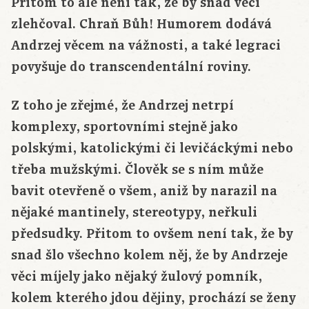
Přitom to ale není tak, že by snad věci
zlehčoval. Chraň Bůh! Humorem dodává
Andrzej věcem na vážnosti, a také legraci
povyšuje do transcendentální roviny.
Z toho je zřejmé, že Andrzej netrpí
komplexy, sportovními stejně jako
polskými, katolickými či levičáckými nebo
třeba mužskými. Člověk se s ním může
bavit otevřeně o všem, aniž by narazil na
nějaké mantinely, stereotypy, neřkuli
předsudky. Přitom to ovšem není tak, že by
snad šlo všechno kolem něj, že by Andrzeje
věci míjely jako nějaký žulový pomník,
kolem kterého jdou dějiny, prochází se ženy