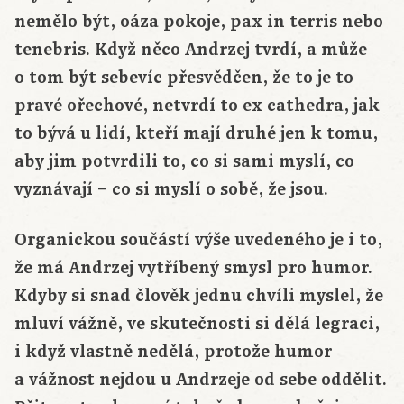
nemělo být, oáza pokoje, pax in terris nebo
tenebris. Když něco Andrzej tvrdí, a může
o tom být sebevíc přesvědčen, že to je to
pravé ořechové, netvrdí to ex cathedra, jak
to bývá u lidí, kteří mají druhé jen k tomu,
aby jim potvrdili to, co si sami myslí, co
vyznávají – co si myslí o sobě, že jsou.
Organickou součástí výše uvedeného je i to,
že má Andrzej vytříbený smysl pro humor.
Kdyby si snad člověk jednu chvíli myslel, že
mluví vážně, ve skutečnosti si dělá legraci,
i když vlastně nedělá, protože humor
a vážnost nejdou u Andrzeje od sebe oddělit.