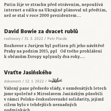
Putin žije ve strachu před otrávením, nepoužívá
internet a válku na Ukrajině plánoval už předtím,
než se stal v roce 2000 prezidentem…
David Bowie za dvacet rublů
rozhovory
/
31. 3. 2022
/
Petr Placák
Rozhovor s Jurijem byl pořízen při jeho návštěvě
Prahy na podzim 2015, ppl Od tvého prohlášení
k občanům Evropy uplynuly dva roky.…
Vraťte Jasińského
dokument
/
12. 1. 2022
/
Vážený pane předsedo vlády, v osmdesátých letech
jsme společně s Miroslavem Jasińským působili
v rámci Polsko-československé solidarity, jejímž
cílem bylo v tehdejších nesnadných
podmínkách…