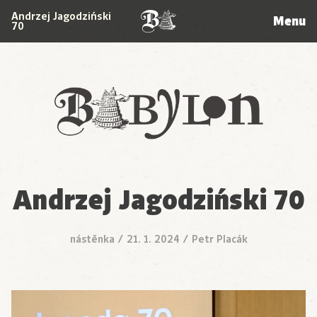
Andrzej Jagodziński
Menu
70
Babylon
Andrzej Jagodziński 70
nástěnka
/
21. 1. 2024
/
Petr Placák