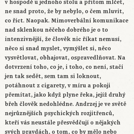
v hospodě u jednoho stolu a přitom mlčet,
ne snad proto, že by nebylo, o čem mluvit,
co říct. Naopak. Mimoverbální komunikace
nad sklenkou něčeho dobrého je o to
intenzivnější, že člověk nic říkat nemusí,
něco si snad myslet, vymýšlet si, něco
vysvětlovat, obhajovat, ospravedlňovat. Na
dotvrzení toho, co je, i toho, co není, stačí
jen tak sedět, sem tam si loknout,
potáhnout z cigarety, v míru a pokoji
přemítat, jako když plyne řeka, jejíž druhý
břeh člověk nedohlédne. Andrzej je ve světě
nejrůznějších psychických rozjitřenců,
kteří vás neustále přesvědčují o nějakých
svých pravdách, o tom, co by mělo nebo