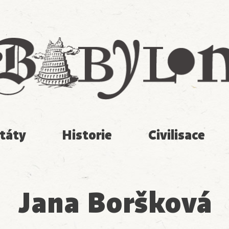
Babylon
táty
Historie
Civilisace
Jana Boršková