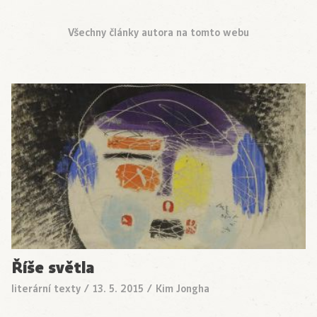
Všechny články autora na tomto webu
Říše světla
literární texty
/
13. 5. 2015
/
Kim Jongha