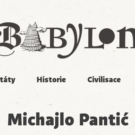
Babylon
táty
Historie
Civilisace
Michajlo Pantić