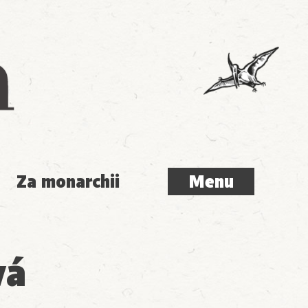
Menu
Za monarchii
Menu
vá