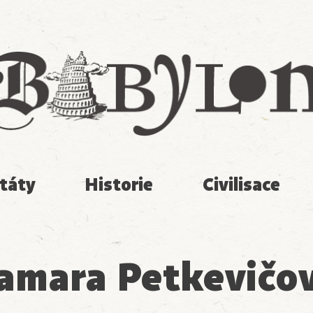
Babylon
táty
Historie
Civilisace
amara Petkevičo