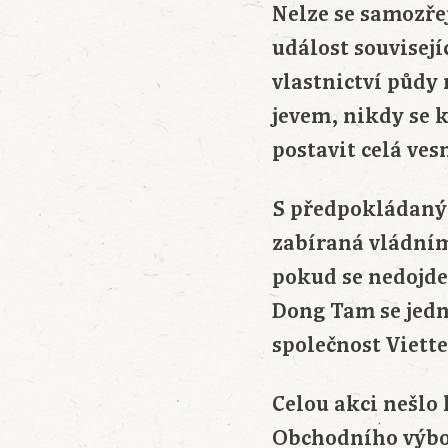
Nelze se samozře
událost souvisej
vlastnictví půdy
jevem, nikdy se 
postavit celá ves
S předpokládaný
zabíraná vládním
pokud se nedojde
Dong Tam se jed
společnost Viette
Celou akci nešlo 
Obchodního výbo