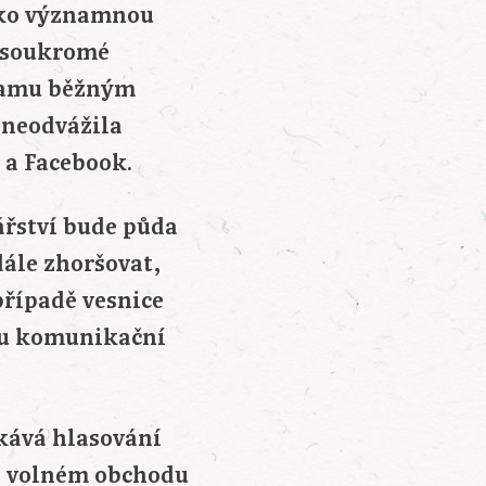
jako významnou
m soukromé
tnamu běžným
 neodvážila
 a Facebook.
řství bude půda
ále zhoršovat,
případě vesnice
ou komunikační
ekává hlasování
o volném obchodu