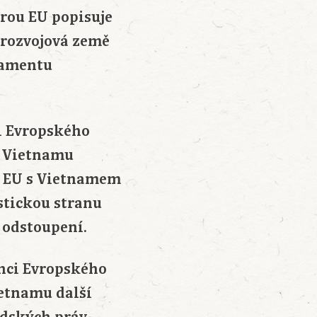
rou EU popisuje
 rozvojová země
lamentu
i Evropského
e Vietnamu
dě EU s Vietnamem
stickou stranu
 odstoupení.
anci Evropského
ietnamu další