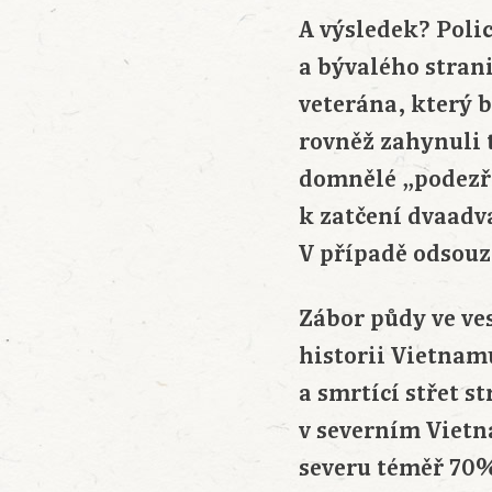
A výsledek? Poli
a bývalého stran
veterána, který b
rovněž zahynuli t
domnělé „podezře
k zatčení dvaadva
V případě odsouze
Zábor půdy ve ve
historii Vietnamu
a smrtící střet s
v severním Vietn
severu téměř 70% 