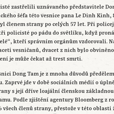
cisté zastřelili uznávaného představitele D
ického šéfa této vesnice pana Le Dinh Kinh,
yl členem strany po celých 57 let. Při police
ři policisté po pádu do světlíku, když pron
lé“, kteří správním orgánům vzdorovali. N
ceti vesničanů, dvacet z nich bylo obviněno
ní je může čekat až trest smrti.
snici Dong Tam je z mnoha důvodů předělem
. Zaprvé jde v době sociálních médií o úpln
trany s její dříve loajální členskou základno
amu. Podle zjištění agentury Bloomberg z ro
všech členů strany, přestože v této oblasti