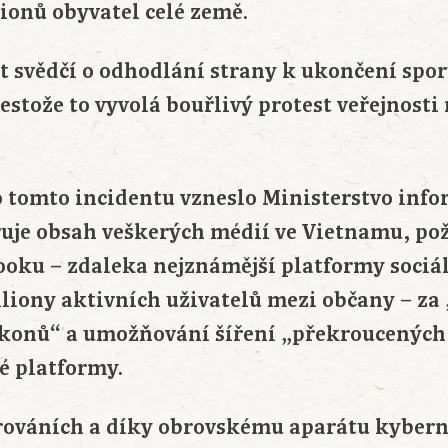
ionů obyvatel celé země.
t svědčí o odhodlání strany k ukončení spo
estože to vyvolá bouřlivý protest veřejnosti
 tomto incidentu vzneslo Ministerstvo info
ruje obsah veškerých médií ve Vietnamu, po
ooku – zdaleka nejznámější platformy sociál
liony aktivních uživatelů mezi občany – za
konů“ a umožňování šíření „překroucených 
é platformy.
arováních a díky obrovskému aparátu kybern