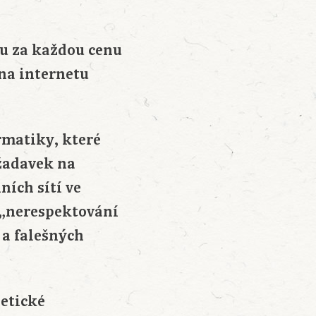
ru za každou cenu
 na internetu
rmatiky, které
žadavek na
ních sítí ve
 „nerespektování
a falešných
etické