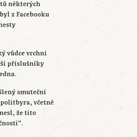
čtů některých
 byl z Facebooku
nesty
ký vůdce vrchní
ší příslušníky
jedna.
šlený smuteční
politbyra, včetně
esl, že tito
čnosti“.