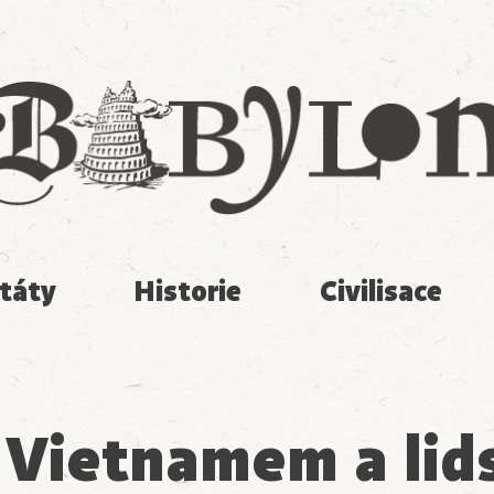
Babylon
táty
Historie
Civilisace
 Vietnamem a lid