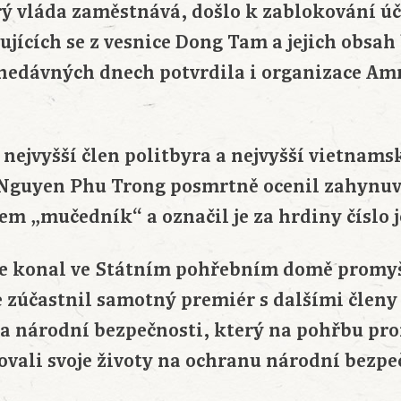
rý vláda zaměstnává, došlo k zablokování ú
ujících se z vesnice Dong Tam a jejich obsah
 nedávných dnech potvrdila i organizace Am
 nejvyšší člen politbyra a nejvyšší vietnams
Nguyen Phu Trong posmrtně ocenil zahynuv
em „mučedník“ a označil je za hrdiny číslo 
 se konal ve Státním pohřebním domě promy
e zúčastnil samotný premiér s dalšími členy 
 národní bezpečnosti, který na pohřbu pron
ovali svoje životy na ochranu národní bezpe