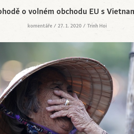
ohodě o volném obchodu EU s Vietn
komentáře
/
27. 1. 2020
/
Trinh Hoi