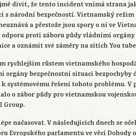
jmě divit, že tento incident vnímá strana 
ící s národní bezpečností. Vietnamský reži
 neuznává a přestože jsou spory o ní ve Vie
k odporu proti záboru půdy vládními orgány
nice a oznámit své záměry na sítích You tube
m rychlejším růstem vietnamského hospodá
i orgány bezpečnostní situaci bezpochyby d
 k systémovému řešení tohoto problému. V 
nalo o zábor půdy pro vietnamskou vojensk
l Group.
lépe načasovat. V následujících dnech se oč
ru Evropského parlamentu ve věci Dohody 