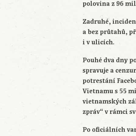
polovina z 96 mil
Zadruhé, inciden
a bez průtahů, př
i v ulicích.
Pouhé dva dny po
spravuje a cenzu
potrestání Faceb
Vietnamu s 55 mi
vietnamských zá
zpráv“ v rámci sv
Po oficiálních v