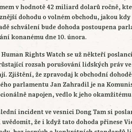
mem v hodnotě 42 miliard dolarů ročně, kte
znější dohodu o volném obchodu, jakou kdy
padě schválení bude dohoda postoupena par
ání konanému dne 10. února.
 Human Rights Watch se už někteří poslanc
ůstající rozsah porušování lidských práv v
ají. Zjištění, že zpravodaj k obchodní doho
ého parlamentu Jan Zahradil je na Komuni
cionálně napojen, vedlo k jeho okamžitému
lední incident ve vesnici Dong Tam si posl
uvědomit, že i když tato dohoda přinese V