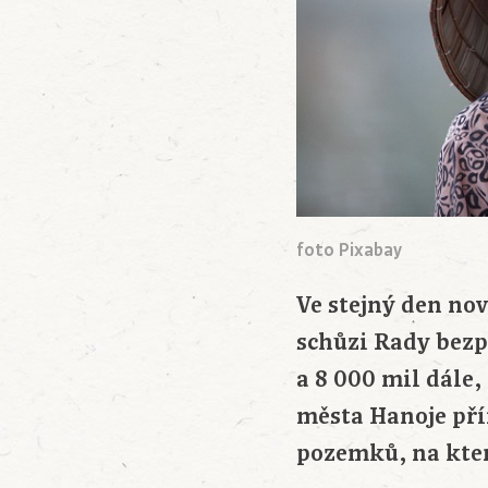
foto Pixabay
Ve stejný den no
schůzi Rady bezp
a 8 000 mil dále
města Hanoje pří
pozemků, na kter