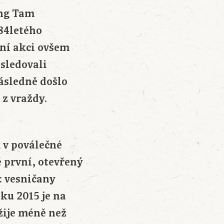
ong Tam
 84letého
jní akci ovšem
ásledovali
ásledně došlo
 z vraždy.
 v poválečné
ě první, otevřený
u: vesničany
ku 2015 je na
 žije méně než