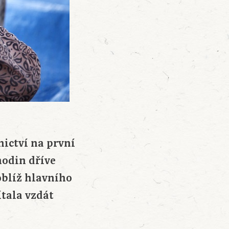
ictví na první
hodin dříve
oblíž hlavního
tala vzdát