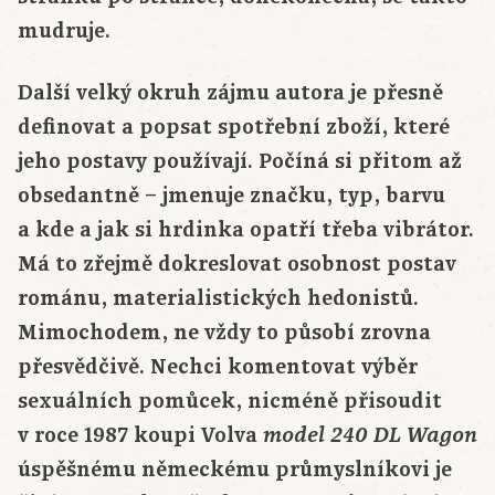
mudruje.
Další velký okruh zájmu autora je přesně
definovat a popsat spotřební zboží, které
jeho postavy používají. Počíná si přitom až
obsedantně – jmenuje značku, typ, barvu
a kde a jak si hrdinka opatří třeba vibrátor.
Má to zřejmě dokreslovat osobnost postav
románu, materialistických hedonistů.
Mimochodem, ne vždy to působí zrovna
přesvědčivě. Nechci komentovat výběr
sexuálních pomůcek, nicméně přisoudit
v roce 1987 koupi Volva
model 240 DL Wagon
úspěšnému německému průmyslníkovi je