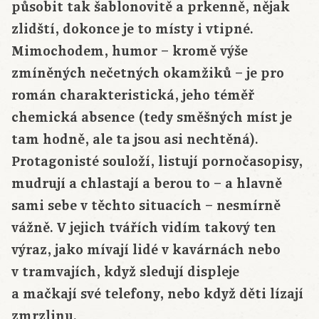
působit tak šablonovitě a prkenně, nějak
zlidští, dokonce je to místy i vtipné.
Mimochodem, humor – kromě výše
zmíněných nečetných okamžiků – je pro
román charakteristická, jeho téměř
chemická absence (tedy směšných míst je
tam hodně, ale ta jsou asi nechtěná).
Protagonisté souloží, listují pornočasopisy,
mudrují a chlastají a berou to – a hlavně
sami sebe v těchto situacích – nesmírně
vážně. V jejich tvářích vidím takový ten
výraz, jako mívají lidé v kavárnách nebo
v tramvajích, když sledují displeje
a mačkají své telefony, nebo když děti lízají
zmrzlinu.