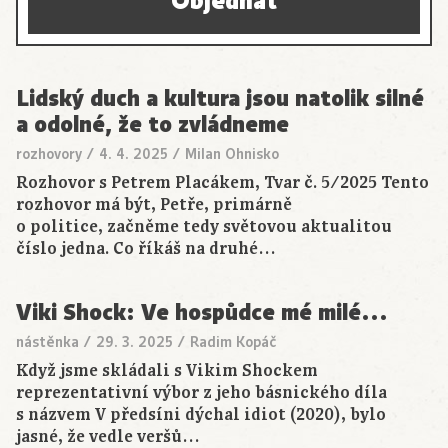
Objednat
Lidský duch a kultura jsou natolik silné
a odolné, že to zvládneme
rozhovory
/
4. 4. 2025
/
Milan Ohnisko
Rozhovor s Petrem Placákem, Tvar č. 5/2025 Tento
rozhovor má být, Petře, primárně
o politice, začněme tedy světovou aktualitou
číslo jedna. Co říkáš na druhé…
Viki Shock: Ve hospůdce mé milé…
nástěnka
/
29. 3. 2025
/
Radim Kopáč
Když jsme skládali s Vikim Shockem
reprezentativní výbor z jeho básnického díla
s názvem V předsíni dýchal idiot (2020), bylo
jasné, že vedle veršů…