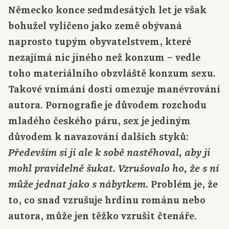
Německo konce sedmdesátých let je však
bohužel vylíčeno jako země obývaná
naprosto tupým obyvatelstvem, které
nezajímá nic jiného než konzum – vedle
toho materiálního obzvláště konzum sexu.
Takové vnímání dosti omezuje manévrování
autora. Pornografie je důvodem rozchodu
mladého českého páru, sex je jediným
důvodem k navazování dalších styků:
Především si ji ale k sobě nastěhoval, aby ji
mohl pravidelně šukat. Vzrušovalo ho, že s ní
Problém je, že
může jednat jako s nábytkem.
to, co snad vzrušuje hrdinu románu nebo
autora, může jen těžko vzrušit čtenáře.