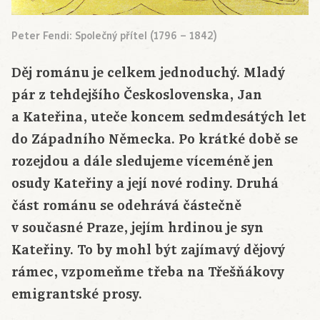
Peter Fendi: Společný přítel (1796 – 1842)
Děj románu je celkem jednoduchý. Mladý
pár z tehdejšího Československa, Jan
a Kateřina, uteče koncem sedmdesátých let
do Západního Německa. Po krátké době se
rozejdou a dále sledujeme víceméně jen
osudy Kateřiny a její nové rodiny. Druhá
část románu se odehrává částečně
v současné Praze, jejím hrdinou je syn
Kateřiny. To by mohl být zajímavý dějový
rámec, vzpomeňme třeba na Třešňákovy
emigrantské prosy.