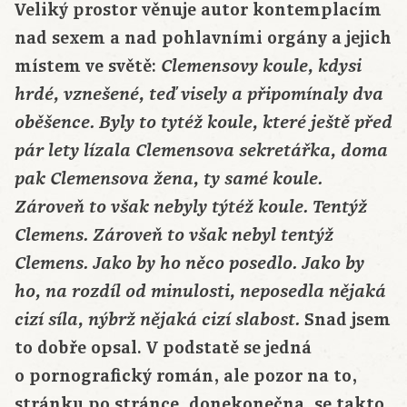
Veliký prostor věnuje autor kontemplacím
nad sexem a nad pohlavními orgány a jejich
místem ve světě:
Clemensovy koule, kdysi
hrdé, vznešené, teď visely a připomínaly dva
oběšence. Byly to tytéž koule, které ještě před
pár lety lízala Clemensova sekretářka, doma
pak Clemensova žena, ty samé koule.
Zároveň to však nebyly týtéž koule. Tentýž
Clemens. Zároveň to však nebyl tentýž
Clemens. Jako by ho něco posedlo. Jako by
ho, na rozdíl od minulosti, neposedla nějaká
Snad jsem
cizí síla, nýbrž nějaká cizí slabost.
to dobře opsal. V podstatě se jedná
o pornografický román, ale pozor na to,
stránku po stránce, donekonečna, se takto