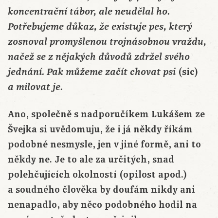
koncentrační tábor, ale neudělal ho.
Potřebujeme důkaz, že existuje pes, který
zosnoval promyšlenou trojnásobnou vraždu,
načež se z nějakých důvodů zdržel svého
(sic)
jednání. Pak můžeme začít chovat psi
a milovat je.
Ano, společně s nadporučíkem Lukášem ze
Švejka si uvědomuju, že i já někdy říkám
podobné nesmysle, jen v jiné formě, ani to
někdy ne. Je to ale za určitých, snad
polehčujících okolností (opilost apod.)
a soudného člověka by doufám nikdy ani
nenapadlo, aby něco podobného hodil na