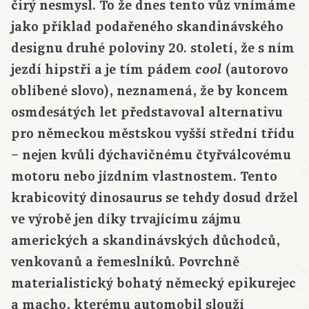
čirý nesmysl. To že dnes tento vůz vnímáme
jako příklad podařeného skandinávského
designu druhé poloviny 20. století, že s ním
jezdí hipstři a je tím pádem
(autorovo
cool
oblíbené slovo), neznamená, že by koncem
osmdesátých let představoval alternativu
pro německou městskou vyšší střední třídu
– nejen kvůli dýchavičnému čtyřválcovému
motoru nebo jízdním vlastnostem. Tento
krabicovitý dinosaurus se tehdy dosud držel
ve výrobě jen díky trvajícímu zájmu
amerických a skandinávských důchodců,
venkovanů a řemeslníků. Povrchně
materialistický bohatý německý epikurejec
a macho, kterému automobil slouží