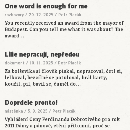
One word is enough for me
rozhovory
/
20. 12. 2025
/
Petr Placák
You recently received an award from the mayor of
Budapest. Can you tell me what it was about? The
award…
Lilie nepracují, nepředou
dokument
/
10. 11. 2025
/
Petr Placák
Za bolševika si člověk pískal, nepracoval, četl si,
lelkoval, bezcílně se potuloval, hrál karty,
kouřil, pil, bavil se, čuměl do…
Doprdele pronto!
nástěnka
/
5. 9. 2025
/
Petr Placák
Vyhlášení Ceny Ferdinanda Dobrotivého pro rok
2011 Dámy a pánové, ctění přítomní, proč se