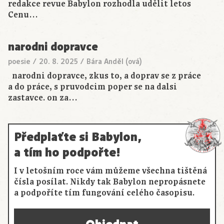
redakce revue Babylon rozhodla udělit letos
Cenu…
narodni dopravce
poesie
/
20. 8. 2025
/
Bára Anděl (ová)
narodni dopravce, zkus to, a doprav se z práce
a do práce, s pruvodcim poper se na dalsi
zastavce. on za…
Předplaťte si Babylon,
a tím ho podpořte!
I v letošním roce vám můžeme všechna tištěná
čísla posílat. Nikdy tak Babylon nepropásnete
a podpoříte tím fungování celého časopisu.