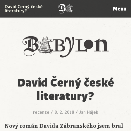
David Černý české
Menu
literatury?
Babylon
David Černý české
literatury?
recenze
/
8. 2. 2018
/
Jan Hájek
Nový román Davida Zábranského jsem bral