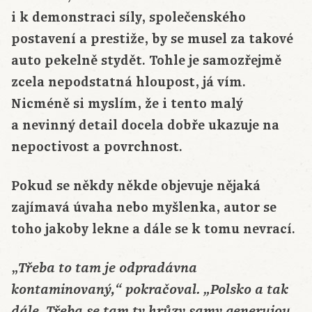
i k demonstraci síly, společenského
postavení a prestiže, by se musel za takové
auto pekelně stydět. Tohle je samozřejmě
zcela nepodstatná hloupost, já vím.
Nicméně si myslím, že i tento malý
a nevinný detail docela dobře ukazuje na
nepoctivost a povrchnost.
Pokud se někdy někde objevuje nějaká
zajímavá úvaha nebo myšlenka, autor se
toho jakoby lekne a dále se k tomu nevrací.
„
Třeba to tam je odpradávna
kontaminovaný,“ pokračoval. „Polsko a tak
dále. Třeba se tam ty hrůzy samy generujou.