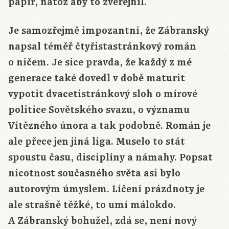
papír, natož aby to zveřejnil.
Je samozřejmě impozantní, že Zábranský
napsal téměř čtyřistastránkový román
o ničem. Je sice pravda, že každý z mé
generace také dovedl v době maturit
vypotit dvacetistránkový sloh o mírové
politice Sovětského svazu, o významu
Vítězného února a tak podobně. Román je
ale přece jen jiná liga. Muselo to stát
spoustu času, disciplíny a námahy. Popsat
nicotnost současného světa asi bylo
autorovým úmyslem. Líčení prázdnoty je
ale strašně těžké, to umí málokdo.
A Zábranský bohužel, zdá se, není nový