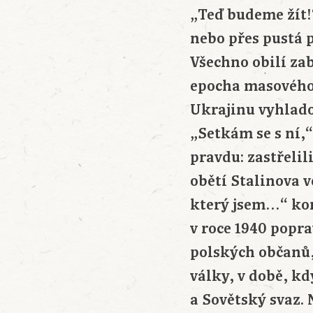
„Teď budeme žít!
nebo přes pustá po
Všechno obilí za
epocha masového 
Ukrajinu vyhladov
„Setkám se s ní,
pravdu: zastřelil
obětí Stalinova v
který jsem…“ kon
v roce 1940 popra
polských občanů,
války, v době, k
a Sovětský svaz.