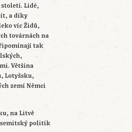
toletí. Lidé,
ít, a díky
eko víc Židů,
ých továrnách na
připomínají tak
olských,
mi. Většina
, Lotyšsku,
vých zemí Němci
u, na Litvě
isemitský politik