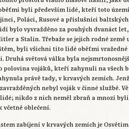
 tomto prostoru vládlo masové násilí, jaké d
běťmi byli především lidé, kteří toto území
inci, Poláci, Rusové a příslušníci baltskýc
idí bylo vyvražděno za pouhých dvanáct let, 
itler a Stalin. Třebaže se jejich rodné země
štěm, byli všichni tito lidé oběťmi vražedné 
. Druhá světová válka byla nejsmrtonosněj
o polovina vojáků, kteří zahynuli na všech 
zahynula právě tady, v krvavých zemích. Jenž
zavražděných nebyl voják v činné službě. Vě
í lidé; nikdo z nich neměl zbraň a mnozí byl
 včetně oblečení.
tem zabíjení v krvavých zemích je Osvětim