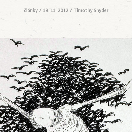
články
/
19. 11. 2012
/
Timothy Snyder