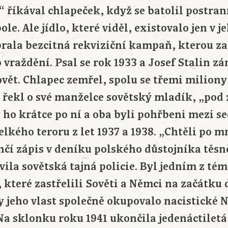
“ říkával chlapeček, když se batolil postra
le. Ale jídlo, které viděl, existovalo jen v je
brala bezcitná rekviziční kampaň, kterou za
vraždění. Psal se rok 1933 a Josef Stalin z
ět. Chlapec zemřel, spolu se třemi miliony 
“ řekl o své manželce sovětský mladík, „pod
i ho krátce po ní a oba byli pohřbeni mezi se
elkého teroru z let 1937 a 1938. „Chtěli po 
čí zápis v deníku polského důstojníka těsn
vila sovětská tajná policie. Byl jedním z tém
 které zastřelili Sověti a Němci na začátku 
dy jeho vlast společně okupovalo nacistické
 Na sklonku roku 1941 ukončila jedenáctilet