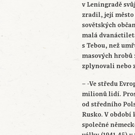
v Leningradě svůj
zradil, její měst
sovětských občan
malá dvanáctilet
s Tebou, než umřu
masových hrobů ž
zplynovali nebo z
– -Ve středu Evro
milionů lidí. Pro
od středního Pol
Rusko. V období 
společné německo