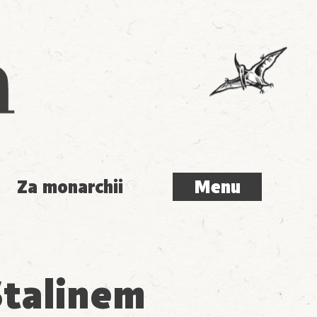
Menu
Za monarchii
Menu
Stalinem