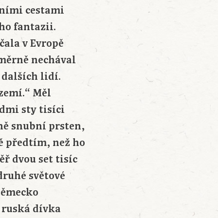
nními cestami
ho fantazii.
čala v Evropě
áměrně nechával
dalších lidí.
 zemí.“ Měl
dmi sty tisíci
mně snubní prsten,
ě předtím, než ho
ěř dvou set tisíc
druhé světové
 Německo
á ruská dívka