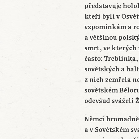
představuje holok
kteří byli v Osvě
vzpomínkám a ro
a většinou polsk
smrt, ve kterých 
často: Treblinka,
sovětských a bal
z nich zemřela n
sovětském Běloru
odevšud sváželi Ž
Němci hromadně v
a v Sovětském sv