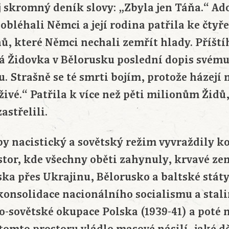
 skromný deník slovy: „Zbyla jen Táňa.“ Ado
o obléhali Němci a její rodina patřila ke čt
ů, které Němci nechali zemřít hlady. Příští
á Židovka v Bělorusku poslední dopis svému 
. Strašně se té smrti bojím, protože házejí 
ivé.“ Patřila k více než pěti milionům Židů
astřelili.
py nacistický a sovětský režim vyvraždily k
stor, kde všechny oběti zahynuly, krvavé ze
ska přes Ukrajinu, Bělorusko a baltské stát
konsolidace nacionálního socialismu a stali
-sovětské okupace Polska (1939-41) a poté