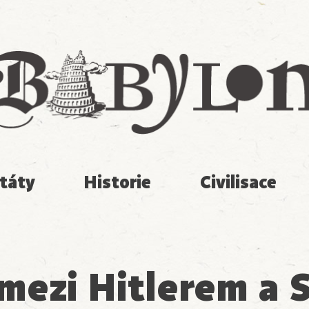
Babylon
táty
Historie
Civilisace
mezi Hitlerem a 