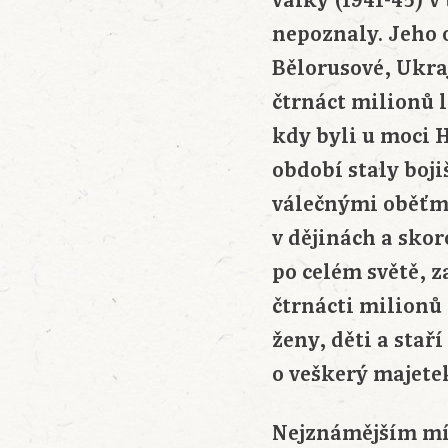
války (1941-45) v
nepoznaly. Jeho o
Bělorusové, Ukraj
čtrnáct milionů l
kdy byli u moci H
období staly boji
válečnými oběťmi
v dějinách a skor
po celém světě, 
čtrnácti milionů 
ženy, děti a stař
o veškerý majetek
Nejznámějším mís