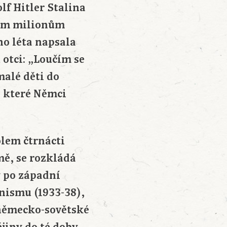
lf Hitler Stalina
yřem milionům
ho léta napsala
otci: „Loučím se
malé děti do
, které Němci
olem čtrnácti
mě, se rozkládá
y po západní
nismu (1933-38),
 německo-sovětské