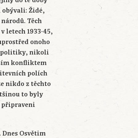
ějiny do té doby
 obývali: Židé,
h národů. Těch
v letech 1933-45,
 uprostřed onoho
politiky, nikoli
ším konfliktem
bitevních polích
e nikdo z těchto
tšinou to byly
i připraveni
. Dnes Osvětim