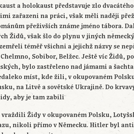
aust a holokaust představuje zlo dvacátého s
timi zařazeni na práci, však měli naději přež
mánům přeživších známe jméno tábora. Dal
ých Židů, však šlo do plynu v jiných německ
zemřeli téměř všichni a jejichž názvy se ne
 Chelmno, Sobibor, Belžec. Ještě víc Židů, p
tských, bylo zastřeleno nad jámami a šachta
edaleko míst, kde žili, v okupovaném Polsku
sku, na Litvě a sovětské Ukrajině. Do krva
idy, aby je tam zabili
raždili Židy v okupovaném Polsku, Lotyšsk
azu, nikoli přímo v Německu. Hitler byl ant