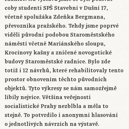
coby studenti SPŠ Stavební v Dušní 17,
včetně spolužáka Zdeňka Bergmana,
převozníka pražského. Tehdy jsme poprvé
viděli původní podobou Staroměstského
náměstí včetně Mariánského sloupu,
Krocínovy kašny a zničené novogotické
budovy Staroměstské radnice. Bylo zde
totiž i 12 návrhů, které rehabilitovaly tento
prostor obnovením těchto původních
objektů. Tyto výkresy se nám samozřejmě
líbily nejvíce. Většina veřejnosti
socialistické Prahy nezblbla a měla to
stejně. To potvrdilo i anonymní hlasování
o jednotlivých návrzích na výstavě.