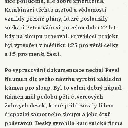
sice potlučená, ale dobře změřitelná.
Kombinací těchto metod a vědomostí
vznikly přesné plány, které posloužily
sochaři Petru Váňovi po celou dobu 22 let,
kdy na sloupu pracoval. Prováděcí projekt
byl vytvořen v měřítku 1:25 pro větší celky
a 1:5 pro menší části.
Po vypracování dokumentace nechal Pavel
Nauman dle svého návrhu vyrobit základní
kámen pro sloup. Byl to velmi dobrý nápad.
Kámen měl podobu pěti čtvercových
žulových desek, které přibližovaly lidem
dispozici samotného sloupu a jeho čtyř
podstavců. Desky vyrobila kamenická firma