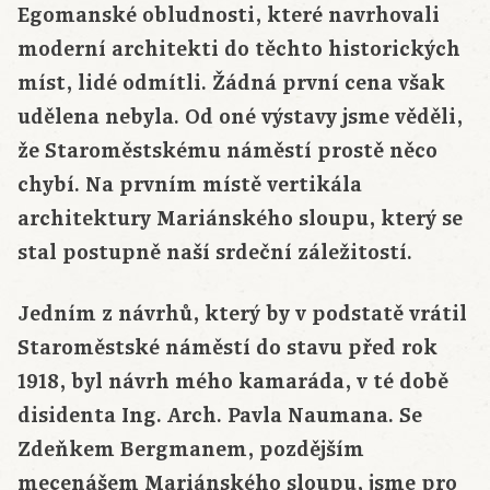
Egomanské obludnosti, které navrhovali
moderní architekti do těchto historických
míst, lidé odmítli. Žádná první cena však
udělena nebyla. Od oné výstavy jsme věděli,
že Staroměstskému náměstí prostě něco
chybí. Na prvním místě vertikála
architektury Mariánského sloupu, který se
stal postupně naší srdeční záležitostí.
Jedním z návrhů, který by v podstatě vrátil
Staroměstské náměstí do stavu před rok
1918, byl návrh mého kamaráda, v té době
disidenta Ing. Arch. Pavla Naumana. Se
Zdeňkem Bergmanem, pozdějším
mecenášem Mariánského sloupu, jsme pro