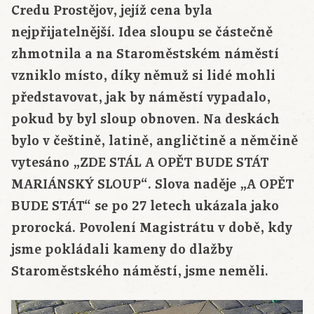
Credu Prostějov, jejíž cena byla
nejpřijatelnější. Idea sloupu se částečně
zhmotnila a na Staroměstském náměstí
vzniklo místo, díky němuž si lidé mohli
představovat, jak by náměstí vypadalo,
pokud by byl sloup obnoven. Na deskách
bylo v češtině, latině, angličtině a němčině
vytesáno „ZDE STÁL A OPĚT BUDE STÁT
MARIÁNSKÝ SLOUP“. Slova naděje „A OPĚT
BUDE STÁT“ se po 27 letech ukázala jako
prorocká. Povolení Magistrátu v době, kdy
jsme pokládali kameny do dlažby
Staroměstského náměstí, jsme neměli.