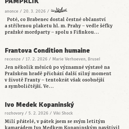
PAMPRLÍK
anonce
/
20. 3. 2026
/
Poté, co Brabenec dostal čestné občanství
a stříbrnou plaketu hl. m. Prahy − vedle šéfky
pražské mordparty − spolu s Fifinkou…
Frantova Condition humaine
recenze
/
17. 2. 2026
/
Marie Verhoeven, Brusel
Jen několik měsíců po významné výstavě na
Pražském hradě přichází další silný moment
v životě Franty – tentokrát však osobnější
a symboličtější. Ve…
Ivo Medek Kopaninský
rozhovory
/
5. 2. 2026
/
Viki Shock
Milí přátelé, v pátek jsem se svým letitým
kamarádem Ivo Medkem Kopaninským navštívil