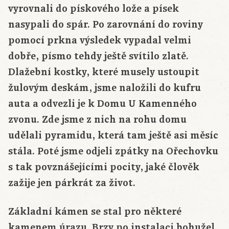
vyrovnali do pískového lože a písek
nasypali do spár. Po zarovnání do roviny
pomocí prkna výsledek vypadal velmi
dobře, písmo tehdy ještě svítilo zlatě.
Dlažební kostky, které musely ustoupit
žulovým deskám, jsme naložili do kufru
auta a odvezli je k Domu U Kamenného
zvonu. Zde jsme z nich na rohu domu
udělali pyramidu, která tam ještě asi měsíc
stála. Poté jsme odjeli zpátky na Ořechovku
s tak povznášejícími pocity, jaké člověk
zažije jen párkrát za život.
Základní kámen se stal pro některé
kamenem úrazu. Brzy po instalaci bohužel