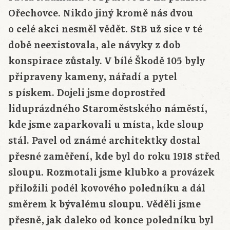
Ořechovce. Nikdo jiný kromě nás dvou
o celé akci nesměl vědět. StB už sice v té
době neexistovala, ale návyky z dob
konspirace zůstaly. V bílé Škodě 105 byly
připraveny kameny, nářadí a pytel
s pískem. Dojeli jsme doprostřed
liduprázdného Staroměstského náměstí,
kde jsme zaparkovali u místa, kde sloup
stál. Pavel od známé architektky dostal
přesné zaměření, kde byl do roku 1918 střed
sloupu. Rozmotali jsme klubko a provázek
přiložili podél kovového poledníku a dál
směrem k bývalému sloupu. Věděli jsme
přesně, jak daleko od konce poledníku byl