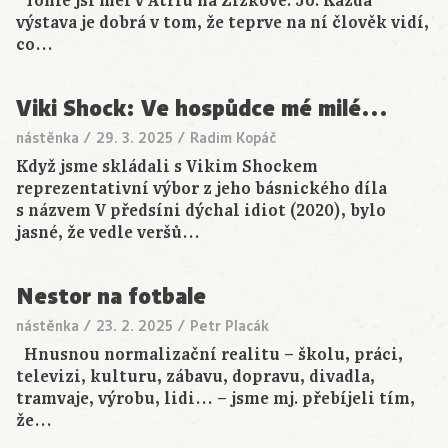
Tohle jsi měl v Atriu na Žižkově. Jo. Každá
výstava je dobrá v tom, že teprve na ní člověk vidí,
co…
Viki Shock: Ve hospůdce mé milé…
nástěnka
/
29. 3. 2025
/
Radim Kopáč
Když jsme skládali s Vikim Shockem
reprezentativní výbor z jeho básnického díla
s názvem V předsíni dýchal idiot (2020), bylo
jasné, že vedle veršů…
Nestor na fotbale
nástěnka
/
23. 2. 2025
/
Petr Placák
Hnusnou normalizační realitu – školu, práci,
televizi, kulturu, zábavu, dopravu, divadla,
tramvaje, výrobu, lidi… – jsme mj. přebíjeli tím,
že…