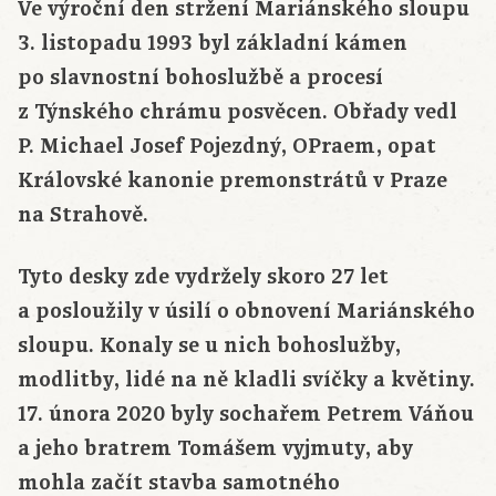
Ve výroční den stržení Mariánského sloupu
3. listopadu 1993 byl základní kámen
po slavnostní bohoslužbě a procesí
z Týnského chrámu posvěcen. Obřady vedl
P. Michael Josef Pojezdný, OPraem, opat
Královské kanonie premonstrátů v Praze
na Strahově.
Tyto desky zde vydržely skoro 27 let
a posloužily v úsilí o obnovení Mariánského
sloupu. Konaly se u nich bohoslužby,
modlitby, lidé na ně kladli svíčky a květiny.
17. února 2020 byly sochařem Petrem Váňou
a jeho bratrem Tomášem vyjmuty, aby
mohla začít stavba samotného