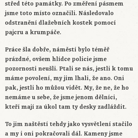
střed této památky. Po změření pásmem
jsme toto místo označili. Následovalo
odstranění dlažebních kostek pomocí
pajcru a krumpáče.
Práce šla dobře, náměstí bylo téměř
prázdné, ovšem hlídce policie jsme
pozornosti neušli. Ptali se nás, jestli k tomu
máme povolení, my jim lhali, že ano. Oni
pak, jestli ho můžou vidět. My, že ne, že ho
nemáme u sebe, že jsme jenom dělníci,
kteří mají za úkol tam ty desky zadláždit.
To jim naštěstí tehdy jako vysvětlení stačilo
a my i oni pokračovali dál. Kameny jsme