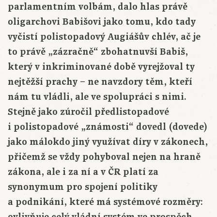
parlamentním volbám, dalo hlas právě
oligarchovi Babišovi jako tomu, kdo tady
vyčistí polistopadový Augiášův chlév, ač je
to právě „zázračně“ zbohatnuvší Babiš,
který v inkriminované době vyrejžoval ty
nejtěžší prachy – ne navzdory těm, kteří
nám tu vládli, ale ve spolupráci s nimi.
Stejně jako zúročil předlistopadové
i polistopadové „známosti“ dovedl (dovede)
jako málokdo jiný využívat díry v zákonech,
přičemž se vždy pohyboval nejen na hraně
zákona, ale i za ní a v ČR platí za
synonymum pro spojení politiky
a podnikání, které má systémové rozměry:
ovlivňuje celý vládní systém ve prospěch