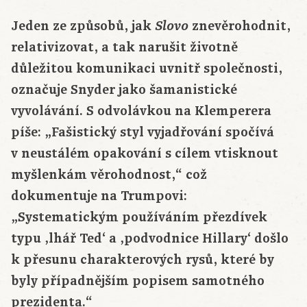
Jeden ze způsobů, jak
znevěrohodnit,
Slovo
relativizovat, a tak narušit životně
důležitou komunikaci uvnitř společnosti,
označuje Snyder jako šamanistické
vyvolávání. S odvolávkou na Klemperera
píše: „Fašistický styl vyjadřování spočívá
v neustálém opakování s cílem vtisknout
myšlenkám věrohodnost,“ což
dokumentuje na Trumpovi:
„Systematickým používáním přezdívek
typu ‚lhář Ted‘ a ‚podvodnice Hillary‘ došlo
k přesunu charakterových rysů, které by
byly případnějším popisem samotného
prezidenta.“