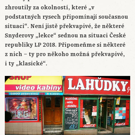
zhroutily za okolností, které „v
podstatných rysech připomínají současnou
situaci“. Není jistě překvapivé, že některé
Snyderovy „lekce“ sednou na situaci České
republiky LP 2018. Připomeňme si některé
z nich – ty pro někoho možná překvapivé,
i ty „klasické“.