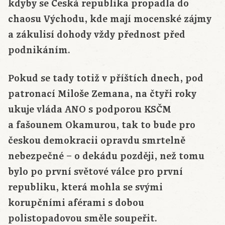
kdyby se Česká republika propadla do
chaosu Východu, kde mají mocenské zájmy
a zákulisí dohody vždy přednost před
podnikáním.
Pokud se tady totiž v příštích dnech, pod
patronací Miloše Zemana, na čtyři roky
ukuje vláda ANO s podporou KSČM
a fašounem Okamurou, tak to bude pro
českou demokracii opravdu smrtelně
nebezpečné – o dekádu později, než tomu
bylo po první světové válce pro první
republiku, která mohla se svými
korupčními aférami s dobou
polistopadovou směle soupeřit.