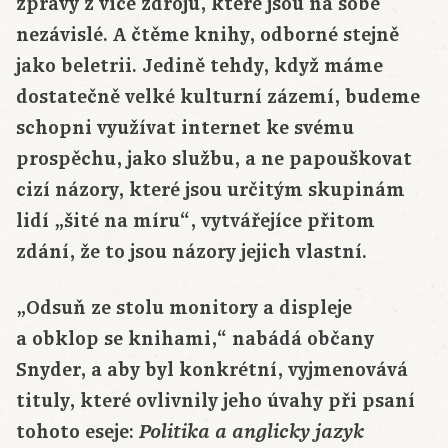
zprávy z více zdrojů, které jsou na sobě
nezávislé. A čtěme knihy, odborné stejně
jako beletrii. Jedině tehdy, když máme
dostatečně velké kulturní zázemí, budeme
schopni využívat internet ke svému
prospěchu, jako službu, a ne papouškovat
cizí názory, které jsou určitým skupinám
lidí „šité na míru“, vytvářejíce přitom
zdání, že to jsou názory jejich vlastní.
„Odsuň ze stolu monitory a displeje
a obklop se knihami,“ nabádá občany
Snyder, a aby byl konkrétní, vyjmenovává
tituly, které ovlivnily jeho úvahy při psaní
tohoto eseje:
Politika a anglicky jazyk