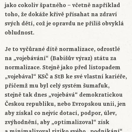
jako cokoliv špatného – včetně například
toho, že dokáže křivě přísahat na zdraví
svých dětí, což je opravdu ne příliš obvyklá
obludnost.
Je to vyčůrané dítě normalizace, odrostlé
na „vojebávání“ (Babišův výraz) státu za
normalizace. Stejně jako před listopadem
„vojebával“ KSČ a StB ke své vlastní kariéře,
přičemž mu byl celý systém šumafuk,
stejně tak dnes „vojebává“ demokratickou
Českou republiku, nebo Evropskou unii, jen
aby získal co nejvíc dotací, podpor, úlev,
zvýhodnění, aby „optimalizoval“ zisk
a minimalizoval riziko svého „podnikání“.