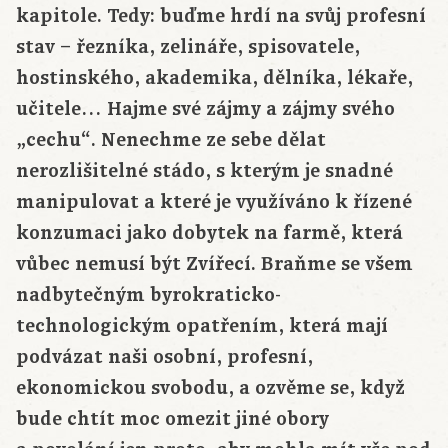
kapitole. Tedy: buďme hrdí na svůj profesní
stav – řezníka, zelináře, spisovatele,
hostinského, akademika, dělníka, lékaře,
učitele… Hajme své zájmy a zájmy svého
„cechu“. Nenechme ze sebe dělat
nerozlišitelné stádo, s kterým je snadné
manipulovat a které je využíváno k řízené
konzumaci jako dobytek na farmě, která
vůbec nemusí být Zvířecí. Braňme se všem
nadbytečným byrokraticko-
technologickým opatřením, která mají
podvázat naši osobní, profesní,
ekonomickou svobodu, a ozvěme se, když
bude chtít moc omezit jiné obory