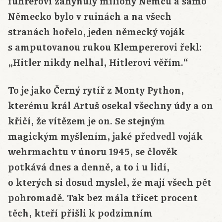
führerovi zahynuly miliony Němců a samo
Německo bylo v ruinách a na všech
stranách hořelo, jeden německý voják
s amputovanou rukou Klempererovi řekl:
„Hitler nikdy nelhal, Hitlerovi věřím.“
To je jako Černý rytíř z Monty Python,
kterému král Artuš osekal všechny údy a on
křičí, že vítězem je on. Se stejným
magickým myšlením, jaké předvedl voják
wehrmachtu v únoru 1945, se člověk
potkává dnes a denně, a to i u lidí,
o kterých si dosud myslel, že mají všech pět
pohromadě. Tak bez mála třicet procent
těch, kteří přišli k podzimním