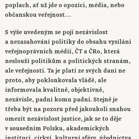
poplach, ať už jde o opozici, média, nebo
občanskou veřejnost…
S výše uvedeným se pojí nezávislost
a nezasahování politiky do obsahu vysílání
veřejnoprávních médií, ČT a ČRo, která
neslouží politikům a politických stranám,
ale veřejnosti. Ta je platí ze svých daní ne
proto, aby poklonkovala vládě, ale
informovala kvalitně, objektivně,
nezávisle, padni komu padni. Stejně je
třeba být na pozoru před jakoukoli snahou
omezit nezávislost justice, jak se to děje
v sousedním Polsku, akademických
institucí, církví, kulturní sféry, úřednictva,