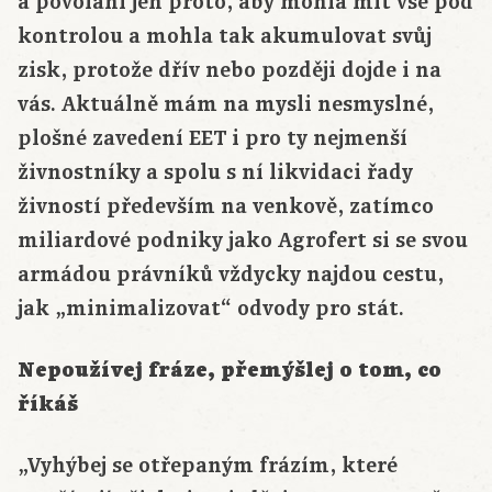
a povolání jen proto, aby mohla mít vše pod
kontrolou a mohla tak akumulovat svůj
zisk, protože dřív nebo později dojde i na
vás. Aktuálně mám na mysli nesmyslné,
plošné zavedení EET i pro ty nejmenší
živnostníky a spolu s ní likvidaci řady
živností především na venkově, zatímco
miliardové podniky jako Agrofert si se svou
armádou právníků vždycky najdou cestu,
jak „minimalizovat“ odvody pro stát.
Nepoužívej fráze, přemýšlej o tom, co
říkáš
„Vyhýbej se otřepaným frázím, které