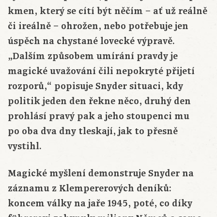
kmen, který se cítí být něčím – ať už reálně
či ireálně – ohrožen, nebo potřebuje jen
úspěch na chystané lovecké výpravě.
„Dalším způsobem umírání pravdy je
magické uvažování čili nepokryté přijetí
rozporů,“ popisuje Snyder situaci, kdy
politik jeden den řekne něco, druhý den
prohlásí pravý pak a jeho stoupenci mu
po oba dva dny tleskají, jak to přesně
vystihl.
Magické myšlení demonstruje Snyder na
záznamu z Klempererových deníků:
koncem války na jaře 1945, poté, co díky