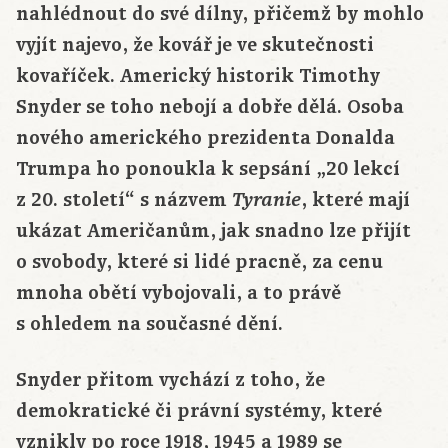
nahlédnout do své dílny, přičemž by mohlo
vyjít najevo, že kovář je ve skutečnosti
kovaříček. Americký historik Timothy
Snyder se toho nebojí a dobře dělá. Osoba
nového amerického prezidenta Donalda
Trumpa ho ponoukla k sepsání „20 lekcí
z 20. století“ s názvem
, které mají
Tyranie
ukázat Američanům, jak snadno lze přijít
o svobody, které si lidé pracně, za cenu
mnoha obětí vybojovali, a to právě
s ohledem na současné dění.
Snyder přitom vychází z toho, že
demokratické či právní systémy, které
vznikly po roce 1918, 1945 a 1989 se