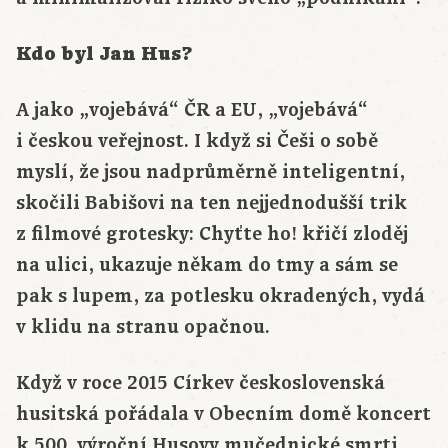
Kdo byl Jan Hus?
A jako „vojebává“ ČR a EU, „vojebává“
i českou veřejnost. I když si Češi o sobě
myslí, že jsou nadprůměrně inteligentní,
skočili Babišovi na ten nejjednodušší trik
z filmové grotesky: Chyťte ho! křičí zloděj
na ulici, ukazuje někam do tmy a sám se
pak s lupem, za potlesku okradených, vydá
v klidu na stranu opačnou.
Když v roce 2015 Církev československá
husitská pořádala v Obecním domě koncert
k 500. výroční Husovy mučednické smrti,