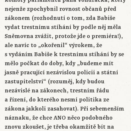
komory parlamentu pana Vondráčka, který
nejenže zpochybnil rovnost občanů před
zákonem (rozhodnutí o tom, zda Babiše
vydat trestnímu stíhání by podle něj měla
Sněmovna zvážit, protože jde o premiéra!),
ale navíc to „okořenil“ výrokem, že
s vydáním Babiše k trestnímu stíhání by se
mělo počkat do doby, kdy „budeme mít
jasně pracující nezávislou policii a státní
zastupitelství“ (rozuměj, kdy budou
nezávislé na zákonech, trestním řádu
a řízení, do kterého nesmí politika ze
zákona jakkoli zasahovat). Při sebemenším
náznaku, že chce ANO něco podobného
znovu zkoušet, je třeba okamžitě bít na