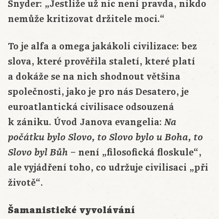
Snyder: „Jestliže už nic není pravda, nikdo
nemůže kritizovat držitele moci.“
To je alfa a omega jakákoli civilizace: bez
slova, které prověřila staletí, které platí
a dokáže se na nich shodnout většina
společnosti, jako je pro nás Desatero, je
euroatlantická civilisace odsouzená
k zániku. Úvod Janova evangelia:
Na
počátku bylo Slovo, to Slovo bylo u Boha, to
– není „filosofická floskule“,
Slovo byl Bůh
ale vyjádření toho, co udržuje civilisaci „při
životě“.
Šamanistické vyvolávání