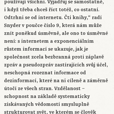
používají všichni. Vyjadřuj se samostatně,
i když třeba chceš říct totéž, co ostatní.
Odtrhni se od internetu. Čti knihy,“ radí
Snyder v poučce číslo 9, která nám může
znít poněkud úsměvně, ale ono to úsměvné
není: s internetem a exponenciálním
růstem informací se ukazuje, jak je
společnost zcela bezbranná proti záplavě
zpráv a pseudozpráv zastírajících svůj účel,
neschopná rozeznat informace od
dezinformací, které na ni cíleně a záměrně
útočí ze všech stran. Vzdělanost –
schopnost na základě systematicky
získávaných vědomostí smysluplně
strukturovat svět, ve kterém se člověk