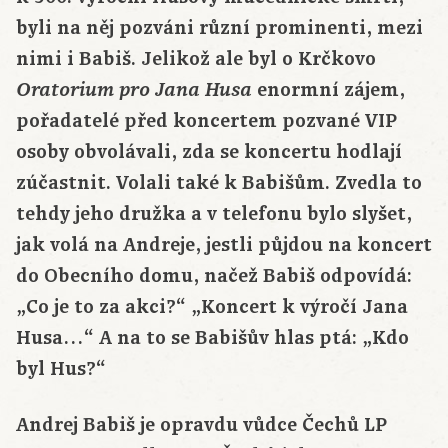
byli na něj pozváni různí prominenti, mezi
nimi i Babiš. Jelikož ale byl o Krčkovo
enormní zájem,
Oratorium pro Jana Husa
pořadatelé před koncertem pozvané VIP
osoby obvolávali, zda se koncertu hodlají
zúčastnit. Volali také k Babišům. Zvedla to
tehdy jeho družka a v telefonu bylo slyšet,
jak volá na Andreje, jestli půjdou na koncert
do Obecního domu, načež Babiš odpovídá:
„Co je to za akci?“ „Koncert k výročí Jana
Husa…“ A na to se Babišův hlas ptá: „Kdo
byl Hus?“
Andrej Babiš je opravdu vůdce Čechů LP