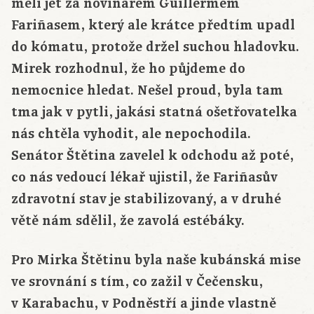
měli jet za novinářem Guillermem
Fariñasem, který ale krátce předtím upadl
do kómatu, protože držel suchou hladovku.
Mirek rozhodnul, že ho půjdeme do
nemocnice hledat. Nešel proud, byla tam
tma jak v pytli, jakási statná ošetřovatelka
nás chtěla vyhodit, ale nepochodila.
Senátor Štětina zavelel k odchodu až poté,
co nás vedoucí lékař ujistil, že Fariñasův
zdravotní stav je stabilizovaný, a v druhé
větě nám sdělil, že zavolá estébáky.
Pro Mirka Štětinu byla naše kubánská mise
ve srovnání s tím, co zažil v Čečensku,
v Karabachu, v Podněstří a jinde vlastně