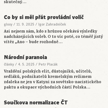
skutečný…
Co by si měl přát provládní volič
glosy
/
11. 9. 2025
/
Igor Zahradníček
Asi nejsem sám, kdo s hrůzou očekává výsledky
nadcházejících voleb. O to víc poté, co téměř jistý
vítěz „Ano – bude rozhodně…
Národní paranoia
články
/
4. 5. 2025
/
Petr Placák
Vraždění polských elit, důstojníků, učitelů,
sedláků, podnikatelů kremelským režimem
zdaleka ne jen v Katyni za sovětsko-nacistického
paktu a okupace východních částí Polska…
Součkova normalizace ČT