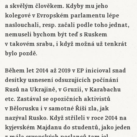
a skvělým člověkem. Kdyby mu jeho
kolegové v Evropském parlamentu lépe
naslouchali, resp. začali podle toho jednat,
nemuseli bychom být teď s Ruskem
v takovém srabu, i když možná už tenkrát
bylo pozdě.
Během let 2014 až 2019 v EP inicioval snad
desítky usnesení odsuzujících počínání
Rusů na Ukrajině, v Gruzii, v Karabachu
etc. Zastával se opozičních aktivistů
v Bělorusku i v samotné Říši zla, jak
nazýval Rusko. Když stříleli v roce 2014 na
kyjevském Majdanu do studentů, jako jeden
z mála evropských poslanců tam jel