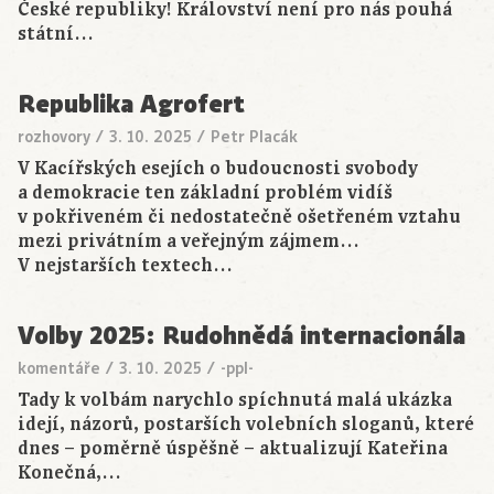
České republiky! Království není pro nás pouhá
státní…
Republika Agrofert
rozhovory
/
3. 10. 2025
/
Petr Placák
V Kacířských esejích o budoucnosti svobody
a demokracie ten základní problém vidíš
v pokřiveném či nedostatečně ošetřeném vztahu
mezi privátním a veřejným zájmem…
V nejstarších textech…
Volby 2025: Rudohnědá internacionála
komentáře
/
3. 10. 2025
/
-ppl-
Tady k volbám narychlo spíchnutá malá ukázka
idejí, názorů, postarších volebních sloganů, které
dnes – poměrně úspěšně – aktualizují Kateřina
Konečná,…