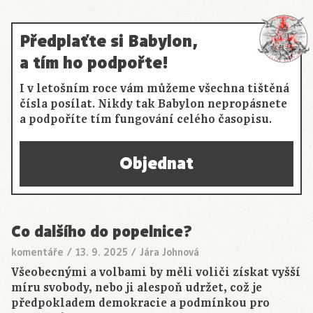
Předplaťte si Babylon,
a tím ho podpořte!
I v letošním roce vám můžeme všechna tištěná
čísla posílat. Nikdy tak Babylon nepropásnete
a podpoříte tím fungování celého časopisu.
Objednat
Co dalšího do popelnice?
komentáře
/
13. 9. 2025
/
Jára Johnová
Všeobecnými a volbami by měli voliči získat vyšší
míru svobody, nebo ji alespoň udržet, což je
předpokladem demokracie a podmínkou pro