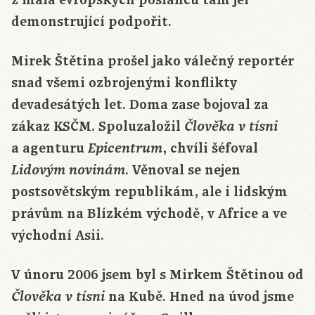
demonstrující podpořit.
Mirek Štětina prošel jako válečný reportér
snad všemi ozbrojenými konflikty
devadesátých let. Doma zase bojoval za
zákaz KSČM. Spoluzaložil
Člověka v tísni
a agenturu
, chvíli šéfoval
Epicentrum
. Věnoval se nejen
Lidovým novinám
postsovětským republikám, ale i lidským
právům na Blízkém východě, v Africe a ve
východní Asii.
V únoru 2006 jsem byl s Mirkem Štětinou od
na Kubě. Hned na úvod jsme
Člověka v tísni