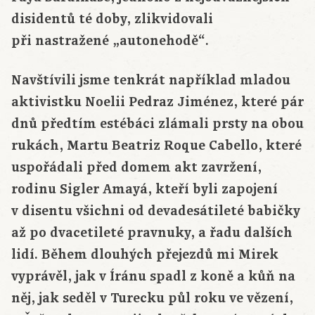
disidentů té doby, zlikvidovali
při nastražené „autonehodě“.
Navštívili jsme tenkrát například mladou
aktivistku Noelii Pedraz Jiménez, které pár
dnů předtím estébáci zlámali prsty na obou
rukách, Martu Beatriz Roque Cabello, které
uspořádali před domem akt zavržení,
rodinu Sigler Amayá, kteří byli zapojení
v disentu všichni od devadesátileté babičky
až po dvacetileté pravnuky, a řadu dalších
lidí. Během dlouhých přejezdů mi Mirek
vyprávěl, jak v Íránu spadl z koně a kůň na
něj, jak seděl v Turecku půl roku ve vězení,