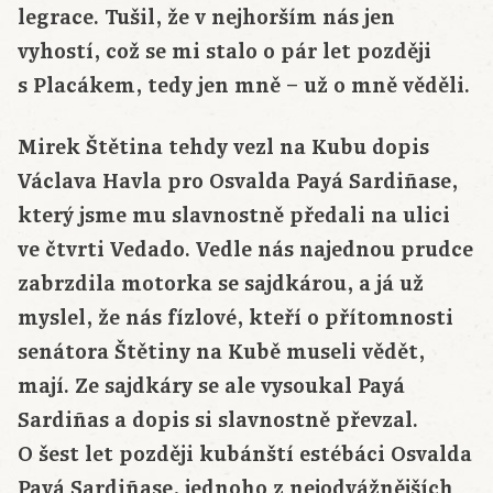
legrace. Tušil, že v nejhorším nás jen
vyhostí, což se mi stalo o pár let později
s Placákem, tedy jen mně – už o mně věděli.
Mirek Štětina tehdy vezl na Kubu dopis
Václava Havla pro Osvalda Payá Sardiñase,
který jsme mu slavnostně předali na ulici
ve čtvrti Vedado. Vedle nás najednou prudce
zabrzdila motorka se sajdkárou, a já už
myslel, že nás fízlové, kteří o přítomnosti
senátora Štětiny na Kubě museli vědět,
mají. Ze sajdkáry se ale vysoukal Payá
Sardiñas a dopis si slavnostně převzal.
O šest let později kubánští estébáci Osvalda
Payá Sardiñase, jednoho z nejodvážnějších