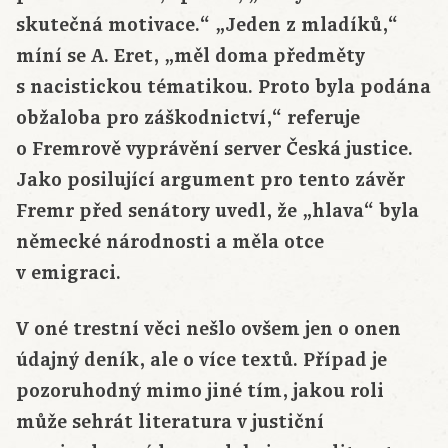
skutečná motivace.“ „Jeden z mladíků,“
míní se A. Eret, „měl doma předměty
s nacistickou tématikou. Proto byla podána
obžaloba pro záškodnictví,“ referuje
o Fremrově vyprávění server Česká justice.
Jako posilující argument pro tento závěr
Fremr před senátory uvedl, že „hlava“ byla
německé národnosti a měla otce
v emigraci.
V oné trestní věci nešlo ovšem jen o onen
údajný deník, ale o více textů. Případ je
pozoruhodný mimo jiné tím, jakou roli
může sehrát literatura v justiční