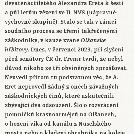
devatenáctiletého Alexandra Ereta k šesti
a půl letům vězení ve II. NVS (nápravně-
výchovné skupině). Stalo se tak v rámci
soudního procesu se třemi takřečenými
záškodníky, v kauze zvané
Olšanské
. Dnes, v červenci 2023, při slyšení
hřbitovy
před senátory ČR dr. Fremr tvrdí, že nebyl
důvod nikoho ze tří obviněných zprošťovat.
Neuvedl přitom tu podstatnou věc, že A.
Eret neprovedl žádný z oněch závažných
záškodnických činů, které uskutečnili
zbývající dva odsouzení. Šlo o rozvrácení
pomníčků krasnoarmějců na Olšanech,
o hození víka od kanálu z Nuselského
mostu nebo o kladení obrubníku na koleje.