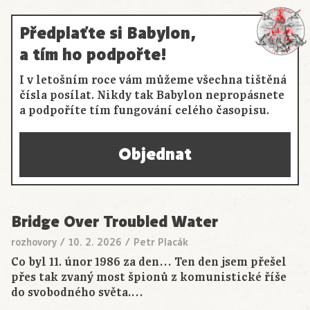
Předplaťte si Babylon,
a tím ho podpořte!
I v letošním roce vám můžeme všechna tištěná
čísla posílat. Nikdy tak Babylon nepropásnete
a podpoříte tím fungování celého časopisu.
Objednat
Bridge Over Troubled Water
rozhovory
/
10. 2. 2026
/
Petr Placák
Co byl 11. únor 1986 za den… Ten den jsem přešel
přes tak zvaný most špionů z komunistické říše
do svobodného světa.…