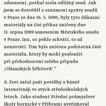
odsouzení, potkal zcela odlišný osud. Jak
jsem se dozvěděl z oznámení správy soudů
v Praze ze dne 16. 5. 1990, byly tyto důkazní
materiály na čísi příkaz zničeny dne
11. srpna 1989 usnesením Městského soudu
v Praze. Inu, co peklo schvátí, to už
nenavrátí. Tím byla zničena podstatná část
materiálu, který by mohl posloužit
při přehodnocení celého případu
‚Olšanských hřbitovů‘.“
A. Eret začal psát povídky a básně
intenzivněji ve svých středoškolských
letech. Jako student Střední průmyslové
školy hornické v Příbrami uveřejňoval