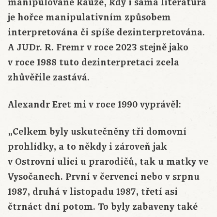
manipulované kauze, kdy i sama literatura
je hořce manipulativním způsobem
interpretována či spíše dezinterpretována.
A JUDr. R. Fremr v roce 2023 stejně jako
v roce 1988 tuto dezinterpretaci zcela
zhůvěřile zastává.
Alexandr Eret mi v roce 1990 vyprávěl:
„Celkem byly uskutečněny tři domovní
prohlídky, a to někdy i zároveň jak
v Ostrovní ulici u prarodičů, tak u matky ve
Vysočanech. První v červenci nebo v srpnu
1987, druhá v listopadu 1987, třetí asi
čtrnáct dní potom. To byly zabaveny také