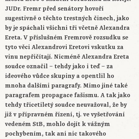
JUDr. Fremr před senátory hovoří
sugestivně o těchto trestných činech, jako
by je spáchali všichni tři včetně Alexandra
Ereta. V příslušném Fremrově rozsudku se
tyto věci Alexandrovi Eretovi vskutku za
vinu nepřičítají. Nicméně Alexandra Ereta
soudce označil – tehdy jako i teď – za
ideového vůdce skupiny a opentlil ho
mnoha dalšími paragrafy. Mimo jiné také
paragrafem propagace fašismu. A tak jako
tehdy třicetiletý soudce neuvažoval, že by
již v přípravném řízení, tj. ve vyšetřování
vedeném StB, mohlo dojít k vážným
pochybením, tak ani nic takového