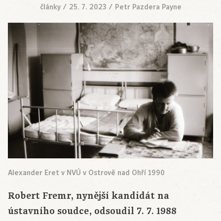
články
/
25. 7. 2023
/
Petr Pazdera Payne
Alexander Eret v NVÚ v Ostrově nad Ohří 1990
Robert Fremr, nynější kandidát na
ústavního soudce, odsoudil 7. 7. 1988