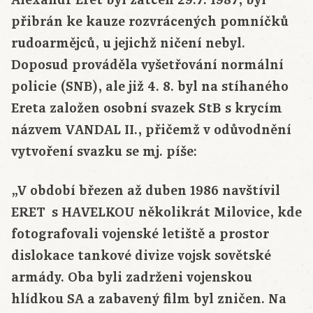
Alexandr Eret byl zatčen 29.7. 1987, byl
přibrán ke kauze rozvrácených pomníčků
rudoarmějců, u jejichž ničení nebyl.
Doposud prováděla vyšetřování normální
policie (SNB), ale již 4. 8. byl na stíhaného
Ereta založen osobní svazek StB s krycím
názvem VANDAL II., přičemž v odůvodnění
vytvoření svazku se mj. píše:
„V období březen až duben 1986 navštívil
ERET s HAVELKOU několikrát Milovice, kde
fotografovali vojenské letiště a prostor
dislokace tankové divize vojsk sovětské
armády. Oba byli zadrženi vojenskou
hlídkou SA a zabavený film byl zničen. Na