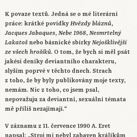
K povaze textů. Jedná se o mé literární
práce: krátké povídky
,
Hvězdy bláznů
,
,
Jacques Jabaques
Nebe 1968
Nesmrtelný
nebo básnické sbírky
Lakatoš
Nejošklivější
. O tom, že bych si měl psát
ze všech hrošíků
jakési deníky deviantního charakteru,
slyším poprvé v těchto dnech. Strach
z toho, že by byly publikovány moje texty,
nemám. Nic z toho, co jsem psal,
nepovažuju za deviantní, sexuální témata
mě příliš nezajímají.“
V záznamu z 11. července 1990 A. Eret
napsal: „Stroj mi nebyl zabaven králíkům