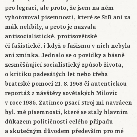
pro legraci, ale proto, že jsem na něm
vyhotovoval písemnosti, které se StB ani za
mák nelíbily, a proto je nazvala
antisocialistické, protisovětské
či fašistické, i když o fašismu v nich nebyla
ani zmínka. Jednalo se o povídky a básně
zesměšňující socialistický způsob života,
o kritiku padesátých let nebo třeba
bratrské pomoci 21. 8. 1968 či autentickou
reportáž z návštěvy sovětských Milovic
v roce 1986. Zatímco psací stroj mi navrácen
byl, mé písemnosti, které se staly hlavním
důkazem političnosti celého případu
a skutečným důvodem především pro mé