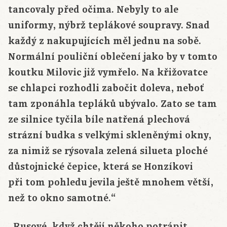
tancovaly před očima. Nebyly to ale
uniformy, nýbrž teplákové soupravy. Snad
každý z nakupujících měl jednu na sobě.
Normální pouliční oblečení jako by v tomto
koutku Milovic již vymřelo. Na křižovatce
se chlapci rozhodli zabočit doleva, neboť
tam zponáhla tepláků ubývalo. Zato se tam
ze silnice tyčila bíle natřená plechová
strázní budka s velkými skleněnými okny,
za nimiž se rýsovala zelená silueta ploché
důstojnické čepice, která se Honzíkovi
při tom pohledu jevila ještě mnohem větší,
než to okno samotné.“
„Rusové, když chtějí někoho potrápit,