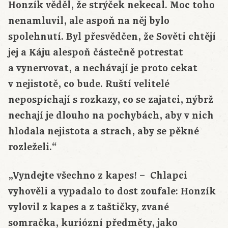
Honzík věděl, že strýček nekecal. Moc toho
nenamluvil, ale aspoň na něj bylo
spolehnutí. Byl přesvědčen, že Sověti chtějí
jej a Káju alespoň částečně potrestat
a vynervovat, a nechávají je proto cekat
v nejistotě, co bude. Ruští velitelé
nepospíchají s rozkazy, co se zajatci, nýbrž
nechají je dlouho na pochybách, aby v nich
hlodala nejistota a strach, aby se pěkné
rozleželi.“
„Vyndejte všechno z kapes! – Chlapci
vyhověli a vypadalo to dost zoufale: Honzík
vylovil z kapes a z taštičky, zvané
somračka, kuriózní předměty, jako