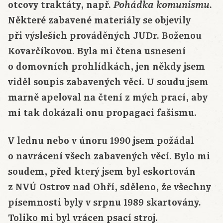
otcovy traktáty, např.
.
Pohádka komunismu
Některé zabavené materiály se objevily
při výsleších prováděných JUDr. Boženou
Kovarčíkovou. Byla mi čtena usnesení
o domovních prohlídkách, jen někdy jsem
viděl soupis zabavených věcí. U soudu jsem
marně apeloval na čtení z mých prací, aby
mi tak dokázali onu propagaci fašismu.
V lednu nebo v únoru 1990 jsem požádal
o navrácení všech zabavených věcí. Bylo mi
soudem, před který jsem byl eskortován
z NVÚ Ostrov nad Ohří, sděleno, že všechny
písemnosti byly v srpnu 1989 skartovány.
Toliko mi byl vrácen psací stroj.