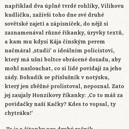
například dva úplně tvrdé rohlíky, Vilíkovu
kudličku, zaživší toho dne své druhé
sovětské zajetí a zápisníček, do nějž si
zaznamenával různé říkanky, úryvky textů,
a kam mu kdysi Kája čínským perem
načmáral ‚studii‘ o ideálním policistovi,
který má ušní boltce obrácené dozadu, aby
mohl naslouchat, co si lidé povídají za jeho
zády. Bohudík se příslušník v notýsku,
který jen zběžné prolistoval, nepoznal. Zato
jej zaujaly Honzíkovy říkanky: ‚Co to máš za
povídačky naší Kačky? Kdes to vopsal, ty
chytráku!‘