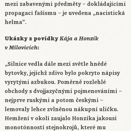
mezi zabavenými předměty – dokládajícími
propagaci fašismu – je uvedena „nacistická
helma“.
Ukázky z povídky
Kája a Honzík
v Milovicích
:
„Silnice vedla dále mezi světle hnědé
bytovky, jejichž zdivo bylo pokryto nápisy
vyrytými azbukou. Poměrně rozlehlé
obchody s dvojjazyčnými pojmenováními –
nejprve ruskými a potom českými –
lemovaly lehce zvlněnou nákupní uličku.
Hemžení v okolí zaujalo Honzíka jakousi
monotónností stejnokrojů, které mu