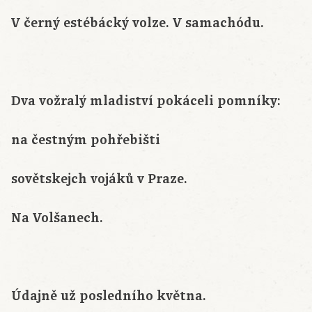
V černý estébácký volze. V samachódu.
Dva vožralý mladiství pokáceli pomníky:
na čestným pohřebišti
sovětskejch vojáků v Praze.
Na Volšanech.
Údajně už posledního května.