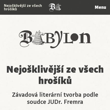
Nejošklivější ze všech
Menu
hrošíků
Babylon
Nejošklivější ze všech
hrošíků
Závadová literární tvorba podle
soudce JUDr. Fremra