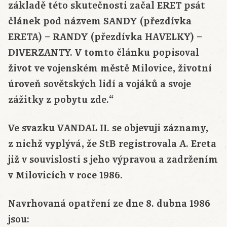
základě této skutečnosti začal ERET psát
článek pod názvem SANDY (přezdívka
ERETA) – RANDY (přezdívka HAVELKY) –
DIVERZANTY. V tomto článku popisoval
život ve vojenském městě Milovice, životní
úroveň sovětských lidí a vojáků a svoje
zážitky z pobytu zde.“
Ve svazku VANDAL II. se objevuji záznamy,
z nichž vyplývá, že StB registrovala A. Ereta
již v souvislosti s jeho výpravou a zadržením
v Milovicích v roce 1986.
Navrhovaná opatření ze dne 8. dubna 1986
jsou: