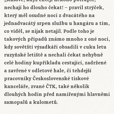
nechají ho dlouho čekat! – pravil strýček,
který měl osudné noci z dvacátého na
jednadvacátý srpen službu u hangáru a tím,
co viděl, se nijak netajil. Podle toho je
takových případů známo mnoho z oné noci,
kdy sovětští výsadkáři obsadili v cuku letu
ruzyňské letiště a nechali čekat nehybně
celé hodiny kupříkladu cestující, zadržené
a zavřené v odletové hale, či tehdejší
pracovníky Československé tiskové
kanceláře, zvané ČTK, také několik
dlouhých hodin před namířenými hlavněmi
samopalů a kulometů.