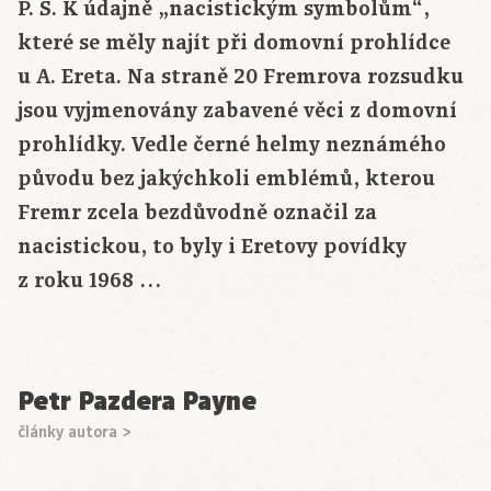
P. S. K údajně „nacistickým symbolům“,
které se měly najít při domovní prohlídce
u A. Ereta. Na straně 20 Fremrova rozsudku
jsou vyjmenovány zabavené věci z domovní
prohlídky. Vedle černé helmy neznámého
původu bez jakýchkoli emblémů, kterou
Fremr zcela bezdůvodně označil za
nacistickou, to byly i Eretovy povídky
z roku 1968 …
Petr Pazdera Payne
články autora >