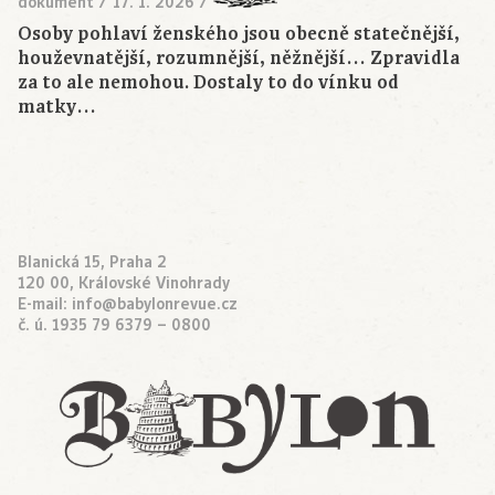
dokument
/
17. 1. 2026
/
Osoby pohlaví ženského jsou obecně statečnější,
houževnatější, rozumnější, něžnější… Zpravidla
za to ale nemohou. Dostaly to do vínku od
matky…
Blanická 15, Praha 2
120 00, Královské Vinohrady
E-mail:
info@babylonrevue.cz
č. ú. 1935 79 6379 – 0800