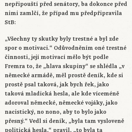
nepřipouští před senátory, ba dokonce před
nimi zamlčí, že případ mu předpřipravila
StB:
„Všechny ty skutky byly trestné a byl zde
spor o motivaci.“ Odůvodněním oné trestné
činnosti, její motivací mělo být podle
Fremra to, že „hlava skupiny“ se shlédla „v
německé armádě, měl prostě deník, kde si
prostě psal taková, jak bych řek, jako
taková mladická hesla, ale kde víceméně
adoroval německé, německé vojáky, jako
nacistický, no nono, aby to bylo jako
přesný.“ Vedl si deník, „byla tam vysloveně
politická hesla,“ pravil, „to byla ta