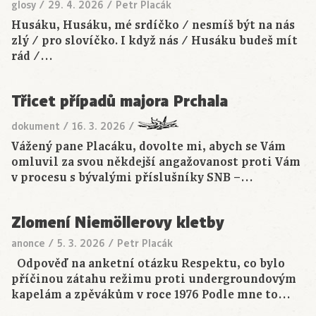
glosy
/
29. 4. 2026
/
Petr Placák
Husáku, Husáku, mé srdíčko / nesmíš být na nás
zlý / pro slovíčko. I když nás / Husáku budeš mít
rád /…
Třicet případů majora Prchala
dokument
/
16. 3. 2026
/
Vážený pane Placáku, dovolte mi, abych se Vám
omluvil za svou někdejší angažovanost proti Vám
v procesu s bývalými příslušníky SNB –…
Zlomení Niemöllerovy kletby
anonce
/
5. 3. 2026
/
Petr Placák
Odpověď na anketní otázku Respektu, co bylo
příčinou zátahu režimu proti undergroundovým
kapelám a zpěvákům v roce 1976 Podle mne to…