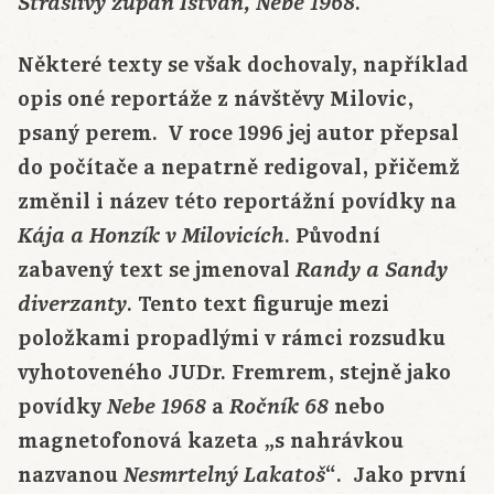
.
Strašlivý župan Ištván, Nebe 1968
Některé texty se však dochovaly, například
opis oné reportáže z návštěvy Milovic,
psaný perem. V roce 1996 jej autor přepsal
do počítače a nepatrně redigoval, přičemž
změnil i název této reportážní povídky na
. Původní
Kája a Honzík v Milovicích
zabavený text se jmenoval
Randy a Sandy
. Tento text figuruje mezi
diverzanty
položkami propadlými v rámci rozsudku
vyhotoveného JUDr. Fremrem, stejně jako
povídky
a
nebo
Nebe 1968
Ročník 68
magnetofonová kazeta „s nahrávkou
nazvanou
“. Jako první
Nesmrtelný Lakatoš