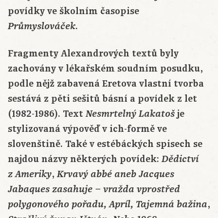
povídky ve školním časopise
.
Průmyslováček
Fragmenty Alexandrových textů byly
zachovány v lékařském soudním posudku,
podle nějž zabavená Eretova vlastní tvorba
sestává z pěti sešitů básní a povídek z let
(1982-1986). Text
je
Nesmrtelný Lakatoš
stylizovaná výpověď v ich-formě ve
slovenštině. Také v estébáckých spisech se
najdou názvy některých povídek:
Dědictví
,
z Ameriky
Krvavý abbé aneb Jacques
Jabaques zasahuje – vražda vprostřed
,
polygonového pořadu, Apríl, Tajemná bažina