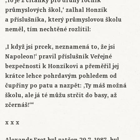
‚To je z čítanky pro druhý ročník
průmyslových škol,‘ zalhal Honzík
a příslušníka, který průmyslovou školu
neměl, tím nechtěné rozlítil:
‚I když jsi prcek, neznamená to, že jsi
Napoleon!‘ pravil příslušník Veřejné
bezpečnosti k Honzíkovi a přeměřil jej
krátce lehce pohrdavým pohledem od
čupřiny po patu a nazpět: ‚Ty máš možná
školu, ale já té můžu strčit do basy, až
zčernáš!‘“
x x x