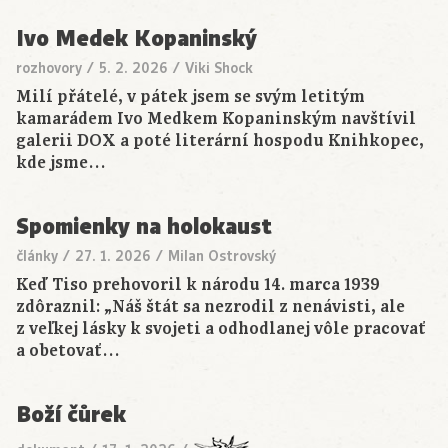
Ivo Medek Kopaninský
rozhovory
/
5. 2. 2026
/
Viki Shock
Milí přátelé, v pátek jsem se svým letitým
kamarádem Ivo Medkem Kopaninským navštívil
galerii DOX a poté literární hospodu Knihkopec,
kde jsme…
Spomienky na holokaust
články
/
27. 1. 2026
/
Milan Ostrovský
Keď Tiso prehovoril k národu 14. marca 1939
zdôraznil: „Náš štát sa nezrodil z nenávisti, ale
z veľkej lásky k svojeti a odhodlanej vôle pracovať
a obetovať…
Boží čůrek