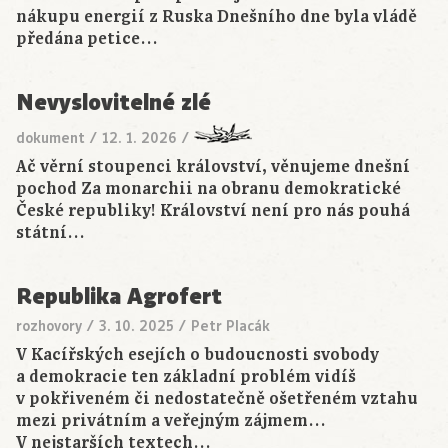
nákupu energií z Ruska Dnešního dne byla vládě
předána petice…
Nevyslovitelné zlé
dokument
/
12. 1. 2026
/
Ač věrní stoupenci království, věnujeme dnešní
pochod Za monarchii na obranu demokratické
České republiky! Království není pro nás pouhá
státní…
Republika Agrofert
rozhovory
/
3. 10. 2025
/
Petr Placák
V Kacířských esejích o budoucnosti svobody
a demokracie ten základní problém vidíš
v pokřiveném či nedostatečně ošetřeném vztahu
mezi privátním a veřejným zájmem…
V nejstarších textech…