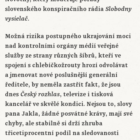
slovenského konspiračního rádia
Slobodny
.
vysielač
Možná rizika postupného ukrajování moci
nad kontrolními orgány médií veřejné
služby ze strany různých šíbrů, kteří ve
spojení s chlebíčkožrouty hrozí odvolávat
a jmenovat nové poslušnější generální
ředitele, by neměla zastřít fakt, že jsou
dnes
, televize i tisková
Český rozhlas
kancelář ve skvělé kondici. Nejsou to, slovy
pana Jakla, žádné posvátné krávy, mají své
chyby, ale stabilně si drží zhruba
třicetiprocentní podíl na sledovanosti