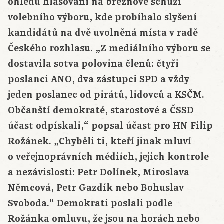
ohledu hlasování na březnové schůzi
volebního výboru, kde probíhalo slyšení
kandidátů na dvě uvolněná místa v radě
Českého rozhlasu. „Z mediálního výboru se
dostavila sotva polovina členů: čtyři
poslanci ANO, dva zástupci SPD a vždy
jeden poslanec od pirátů, lidovců a KSČM.
Občanští demokraté, starostové a ČSSD
účast odpískali,“ popsal účast pro HN Filip
Rožánek. „Chyběli ti, kteří jinak mluví
o veřejnoprávních médiích, jejich kontrole
a nezávislosti: Petr Dolínek, Miroslava
Němcová, Petr Gazdík nebo Bohuslav
Svoboda.“ Demokrati poslali podle
Rožánka omluvu, že jsou na horách nebo