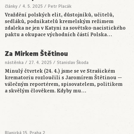
články
/
4. 5. 2025
/
Petr Placák
Vraždění polských elit, důstojníků, učitelů,
sedláků, podnikatelů kremelským režimem
zdaleka ne jen v Katyni za sovětsko-nacistického
paktu a okupace východních částí Polska…
Za Mirkem Štětinou
nástěnka
/
27. 4. 2025
/
Stanislav Škoda
Minulý čtvrtek (24. 4.) jsme se ve Strašickém
krematoriu rozloučili s Jaromírem Štětinou —
válečným reportérem, spisovatelem, politikem
a skvělým člověkem. Kdyby mu…
Blanická 15, Praha 2