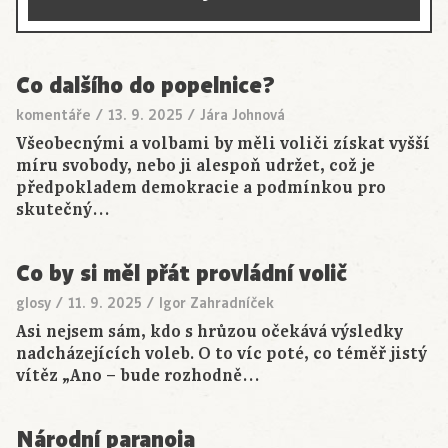
Co dalšího do popelnice?
komentáře
/
13. 9. 2025
/
Jára Johnová
Všeobecnými a volbami by měli voliči získat vyšší
míru svobody, nebo ji alespoň udržet, což je
předpokladem demokracie a podmínkou pro
skutečný…
Co by si měl přát provládní volič
glosy
/
11. 9. 2025
/
Igor Zahradníček
Asi nejsem sám, kdo s hrůzou očekává výsledky
nadcházejících voleb. O to víc poté, co téměř jistý
vítěz „Ano – bude rozhodně…
Národní paranoia