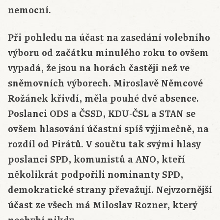
nemocní.
Při pohledu na účast na zasedání volebního
výboru od začátku minulého roku to ovšem
vypadá, že jsou na horách častěji než ve
sněmovních výborech. Miroslavě Němcové
Rožánek křivdí, měla pouhé dvě absence.
Poslanci ODS a ČSSD, KDU-ČSL a STAN se
ovšem hlasování účastní spíš výjimečně, na
rozdíl od Pirátů. V součtu tak svými hlasy
poslanci SPD, komunistů a ANO, kteří
několikrát podpořili nominanty SPD,
demokratické strany převažují. Nejvzornější
účast ze všech má Miloslav Rozner, který