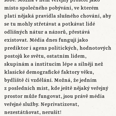
sobě. Možná v něm veřejný prostor jako
místo společného pobývání, ve kterém
platí nějaká pravidla slušného chování, aby
se tu mohly střetávat a potkávat lidé
odlišných nátur a názorů, přestává
existovat. Média dnes fungují jako
prediktor i agens politických, hodnotových
postojů ke světu, ostatním lidem,
skupinám a institucím lépe a silněji než
klasické demografické faktory věku,
bydliště či vzdělání. Možná, že jedním
z posledních míst, kde ještě nějaký veřejný
prostor může fungovat, jsou právě média
veřejné služby. Neprivatizovat,
nezestátňovat, nerušit!