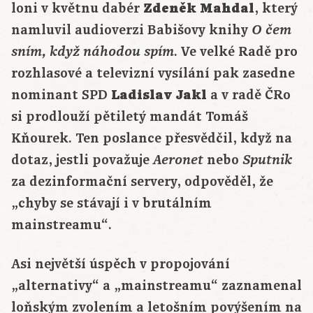
loni v květnu dabér
Zdeněk Mahdal
, který
namluvil audioverzi Babišovy knihy
O čem
. Ve velké Radě pro
sním, když náhodou spím
rozhlasové a televizní vysílání pak zasedne
nominant SPD
Ladislav Jakl
a v radě ČRo
si prodlouží pětiletý mandát Tomáš
Kňourek. Ten poslance přesvědčil, když na
dotaz, jestli považuje
nebo
Aeronet
Sputnik
za dezinformační servery, odpověděl, že
„chyby se stávají i v brutálním
mainstreamu“.
Asi největší úspěch v propojování
„alternativy“ a „mainstreamu“ zaznamenal
loňským zvolením a letošním povýšením na