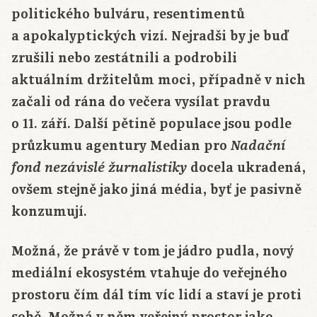
politického bulváru, resentimentů
a apokalyptických vizí. Nejradši by je buď
zrušili nebo zestátnili a podrobili
aktuálním držitelům moci, případně v nich
začali od rána do večera vysílat pravdu
o 11. září. Další pětině populace jsou podle
průzkumu agentury Median pro
Nadační
docela ukradená,
fond nezávislé žurnalistiky
ovšem stejně jako jiná média, byť je pasivně
konzumují.
Možná, že právě v tom je jádro pudla, nový
mediální ekosystém vtahuje do veřejného
prostoru čím dál tím víc lidí a staví je proti