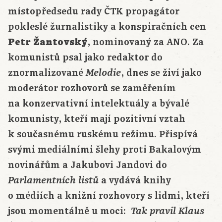
místopředsedu rady ČTK propagátor
pokleslé žurnalistiky a konspiračních cen
Petr Žantovský
, nominovaný za ANO. Za
komunistů psal jako redaktor do
znormalizované
, dnes se živí jako
Melodie
moderátor rozhovorů se zaměřením
na konzervativní intelektuály a bývalé
komunisty, kteří mají pozitivní vztah
k současnému ruskému režimu. Přispívá
svými mediálními šlehy proti Bakalovým
novinářům a Jakubovi Jandovi do
a vydává knihy
Parlamentních listů
o médiích a knižní rozhovory s lidmi, kteří
jsou momentálně u moci:
Tak pravil Klaus