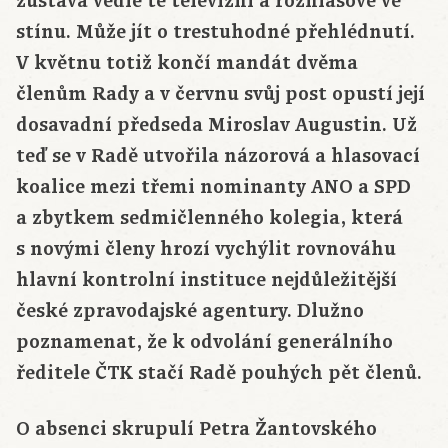
zůstává vedle té televizní a rozhlasové ve
stínu. Může jít o trestuhodné přehlédnutí.
V květnu totiž končí mandát dvěma
členům Rady a v červnu svůj post opustí její
dosavadní předseda Miroslav Augustin. Už
teď se v Radě utvořila názorová a hlasovací
koalice mezi třemi nominanty ANO a SPD
a zbytkem sedmičlenného kolegia, která
s novými členy hrozí vychýlit rovnováhu
hlavní kontrolní instituce nejdůležitější
české zpravodajské agentury. Dlužno
poznamenat, že k odvolání generálního
ředitele ČTK stačí Radě pouhých pět členů.
O absenci skrupulí Petra Žantovského