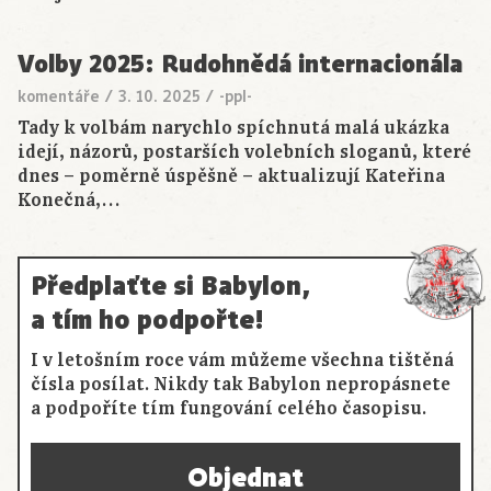
Volby 2025: Rudohnědá internacionála
komentáře
/
3. 10. 2025
/
-ppl-
Tady k volbám narychlo spíchnutá malá ukázka
idejí, názorů, postarších volebních sloganů, které
dnes – poměrně úspěšně – aktualizují Kateřina
Konečná,…
Předplaťte si Babylon,
a tím ho podpořte!
I v letošním roce vám můžeme všechna tištěná
čísla posílat. Nikdy tak Babylon nepropásnete
a podpoříte tím fungování celého časopisu.
Objednat