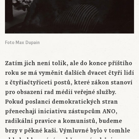
Foto Max Dupain
Zatím jich není tolik, ale do konce příštího
roku se má vyměnit dalších dvacet čtyři lidí
z čtyřiačtyřiceti postů, které zákon stanoví
pro obsazení rad médií veřejné služby.
Pokud poslanci demokratických stran
přenechají iniciativu zástupcům ANO,
radikální pravice a komunistů, budeme
brzy v pěkné kaši. Výmluvné bylo v tomhle