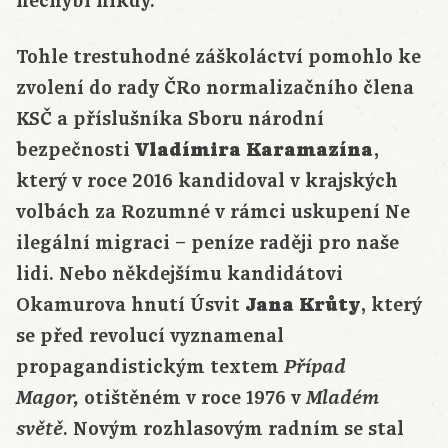
nechybí nikdy.
Tohle trestuhodné záškoláctví pomohlo ke
zvolení do rady ČRo normalizačního člena
KSČ a příslušníka Sboru národní
bezpečnosti
Vladímira Karamazína
,
který v roce 2016 kandidoval v krajských
volbách za Rozumné v rámci uskupení Ne
ilegální migraci – peníze raději pro naše
lidi. Nebo někdejšímu kandidátovi
Okamurova hnutí Úsvit
Jana Krůty
, který
se před revolucí vyznamenal
propagandistickým textem
Případ
otištěném v roce 1976 v
Magor,
Mladém
. Novým rozhlasovým radním se stal
světě