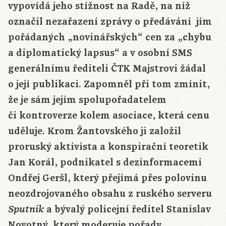
vypovídá jeho stížnost na Radě, na níž
označil nezařazení zprávy o předávání jím
pořádaných „novinářských“ cen za „chybu
a diplomatický lapsus“ a v osobní SMS
generálnímu řediteli ČTK Majstrovi žádal
o její publikaci. Zapomněl při tom zmínit,
že je sám jejím spolupořadatelem
či kontroverze kolem asociace, která cenu
uděluje. Krom Žantovského ji založil
proruský aktivista a konspirační teoretik
Jan Korál, podnikatel s dezinformacemi
Ondřej Geršl, který přejímá přes polovinu
neozdrojovaného obsahu z ruského serveru
a bývalý policejní ředitel Stanislav
Sputnik
Novotný, který moderuje pořady