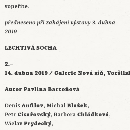
vopeříte.
předneseno při zahájení výstavy 3. dubna
2019
LECHTIVÁ SOCHA
2.–
14. dubna 2019 / Galerie Nová síň, Voršils
Autor Pavlína Bartoňová
Denis
Anfilov
, Michal
Blažek
,
Petr
Císařovský
, Barbora
Chládková
,
Václav
Frydecký
,