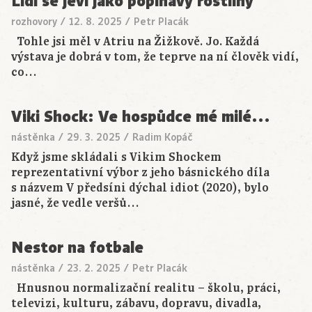
Lidi se jeví jako popínavý rostliny
rozhovory
/
12. 8. 2025
/
Petr Placák
Tohle jsi měl v Atriu na Žižkově. Jo. Každá
výstava je dobrá v tom, že teprve na ní člověk vidí,
co…
Viki Shock: Ve hospůdce mé milé…
nástěnka
/
29. 3. 2025
/
Radim Kopáč
Když jsme skládali s Vikim Shockem
reprezentativní výbor z jeho básnického díla
s názvem V předsíni dýchal idiot (2020), bylo
jasné, že vedle veršů…
Nestor na fotbale
nástěnka
/
23. 2. 2025
/
Petr Placák
Hnusnou normalizační realitu – školu, práci,
televizi, kulturu, zábavu, dopravu, divadla,