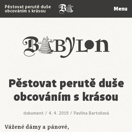
Pěstovat perutě duše
Menu
obcováním s krásou
Babylon
Pěstovat perutě duše
obcováním s krásou
dokument
/
4. 4. 2019
/
Pavlína Bartoňová
Vážené dámy a pánové,