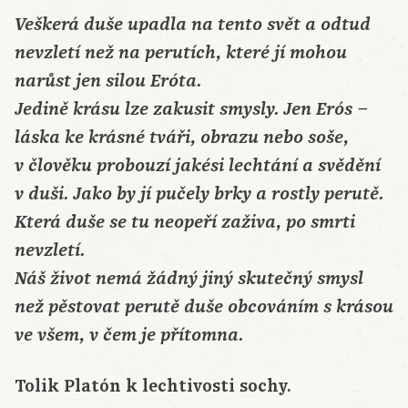
Veškerá duše upadla na tento svět a odtud
nevzletí než na perutích, které jí mohou
narůst jen silou Eróta.
Jedině krásu lze zakusit smysly. Jen Erós –
láska ke krásné tváři, obrazu nebo soše,
v člověku probouzí jakési lechtání a svědění
v duši. Jako by jí pučely brky a rostly perutě.
Která duše se tu neopeří zaživa, po smrti
nevzletí.
Náš život nemá žádný jiný skutečný smysl
než pěstovat perutě duše obcováním s krásou
ve všem, v čem je přítomna.
Tolik Platón k lechtivosti sochy.