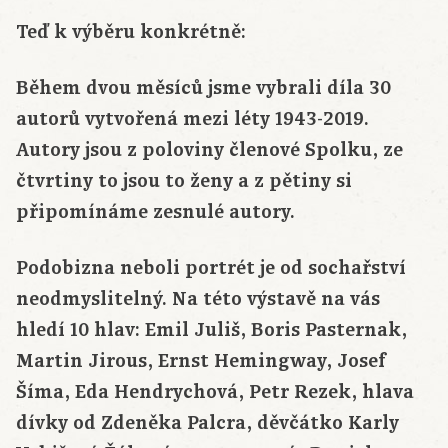
Teď k výběru konkrétně:
Během dvou měsíců jsme vybrali díla 30
autorů vytvořená mezi léty 1943-2019.
Autory jsou z poloviny členové Spolku, ze
čtvrtiny to jsou to ženy a z pětiny si
připomínáme zesnulé autory.
Podobizna neboli portrét je od sochařství
neodmyslitelný. Na této výstavě na vás
hledí 10 hlav: Emil Juliš, Boris Pasternak,
Martin Jirous, Ernst Hemingway, Josef
Šíma, Eda Hendrychová, Petr Rezek, hlava
dívky od Zdeněka Palcra, děvčátko Karly