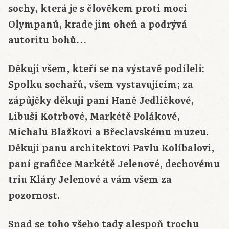
sochy, která je s člověkem proti moci
Olympanů, krade jim oheň a podrývá
autoritu bohů…
Děkuji všem, kteří se na výstavě podíleli:
Spolku sochařů, všem vystavujícím; za
zápůjčky děkuji paní Haně Jedličkové,
Libuši Kotrbové, Markétě Polákové,
Michalu Blažkovi a Břeclavskému muzeu.
Děkuji panu architektovi Pavlu Kolíbalovi,
paní grafičce Markétě Jelenové, dechovému
triu Kláry Jelenové a vám všem za
pozornost.
Snad se toho všeho tady alespoň trochu