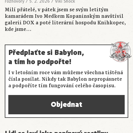
rozhovory
/
5. 2. 2026
/
Viki Shock
Milí přátelé, v pátek jsem se svým letitým
kamarádem Ivo Medkem Kopaninským navštívil
galerii DOX a poté literární hospodu Knihkopec,
kde jsme…
Předplaťte si Babylon,
a tím ho podpořte!
I v letošním roce vám můžeme všechna tištěná
čísla posílat. Nikdy tak Babylon nepropásnete
a podpoříte tím fungování celého časopisu.
Objednat