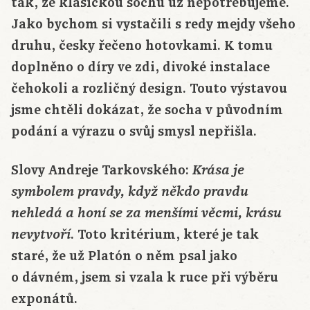
tak, že klasickou sochu už nepotřebujeme.
Jako bychom si vystačili s redy mejdy všeho
druhu, česky řečeno hotovkami. K tomu
doplněno o díry ve zdi, divoké instalace
čehokoli a rozličný design. Touto výstavou
jsme chtěli dokázat, že socha v původním
podání a výrazu o svůj smysl nepřišla.
Slovy Andreje Tarkovského:
Krása je
symbolem pravdy, když někdo pravdu
nehledá a honí se za menšími věcmi, krásu
. Toto kritérium, které je tak
nevytvoří
staré, že už Platón o něm psal jako
o dávném, jsem si vzala k ruce při výběru
exponátů.