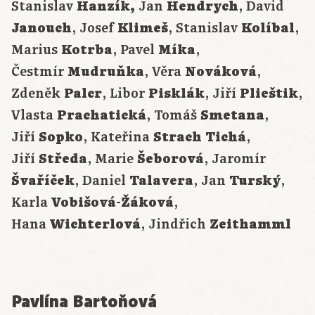
Stanislav
Hanzík,
Jan
Hendrych
, David
Janouch
, Josef
Klimeš
, Stanislav
Kolíbal
,
Marius
Kotrba
, Pavel
Míka
,
Čestmír
Mudruňka
, Věra
Nováková
,
Zdeněk
Palcr
, Libor
Pisklák
, Jiří
Plieštik
,
Vlasta
Prachatická
, Tomáš
Smetana
,
Jiří
Sopko
, Kateřina
Strach Tichá
,
Jiří
Středa
, Marie
Šeborová
, Jaromír
Švaříček
, Daniel
Talavera
, Jan
Turský
,
Karla
Vobišová-Žáková
,
Hana
Wichterlová
, Jindřich
Zeithamml
Pavlína Bartoňová