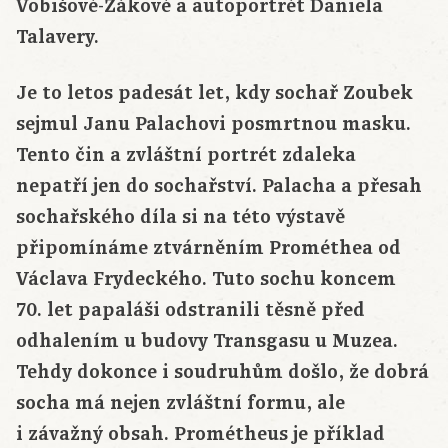
Vobišové-Žákové a autoportrét Daniela
Talavery.
Je to letos padesát let, kdy sochař Zoubek
sejmul Janu Palachovi posmrtnou masku.
Tento čin a zvláštní portrét zdaleka
nepatří jen do sochařství. Palacha a přesah
sochařského díla si na této výstavě
připomínáme ztvárněním Prométhea od
Václava Frydeckého. Tuto sochu koncem
70. let papaláši odstranili těsně před
odhalením u budovy Transgasu u Muzea.
Tehdy dokonce i soudruhům došlo, že dobrá
socha má nejen zvláštní formu, ale
i závažný obsah. Prométheus je příklad