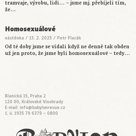
tramvaje, výrobu, lidi… – jsme mj. přebíjeli tím,
že…
Homosexuálové
nástěnka
/
13. 2. 2025
/
Petr Placák
Od té doby jsme se vídali když ne denně tak obden
už jen proto, že jsme byli homosexuálové – tedy…
Blanická 15, Praha 2
120 00, Královské Vinohrady
E-mail:
info@babylonrevue.cz
č. ú. 1935 79 6379 – 0800