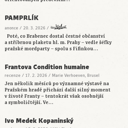
PAMPRLÍK
anonce
/
20. 3. 2026
/
Poté, co Brabenec dostal čestné občanství
a stříbrnou plaketu hl. m. Prahy − vedle šéfky
pražské mordparty − spolu s Fifinkou…
Frantova Condition humaine
recenze
/
17. 2. 2026
/
Marie Verhoeven, Brusel
Jen několik měsíců po významné výstavě na
Pražském hradě přichází další silný moment
v životě Franty – tentokrát však osobnější
a symboličtější. Ve…
Ivo Medek Kopaninský