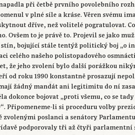
apadla při četbě prvního povolebního roz
pomenul v plné síle a kráse. Věren svému im
kytnout dříve, než volitelé pogratulovat. C
o. Ovšem to je právě to. Projevil se jako m
stín, bojující stále tentýž politický boj „o i
taci celého našeho polistopadového osmnáct
šet, že jeho zvolení bylo další porážkou ni
eří od roku 1990 konstantně prosazují nepol
mají žádný mandát ani legitimitu do ní zasa
la dokonce bojovat „proti všemu, co se tady
9“. Připomeneme-li si proceduru volby prezi
ě zvolenými poslanci a senátory Parlamentu 
ídavě podporovaly tři až čtyři parlamentní s