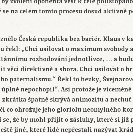
i by zvolení oponenta vést k celé polistopado
 se na celém tomto procesu dosud aktivně po
 znělo Česká republika bez bariér. Klaus v
u řekl: „Chci usilovat o maximum svobody 
ntánnímu rozhodování jednotlivce, … a bud
t věci direktivně a shora. Chci usilovat o br
ího paternalismu.“ Řekl to hezky, Švejnaro
ě úplně nepochopil“. Asi protože je víceméně
us zkrátka špatně skrývá animozitu a nechu
 či co ohrožuje jeho gloriolu neomylného k
se, že by mohl přijít o zásluhy, které si již p
 ještě jiné, které lidé nepřestali nazývat kr