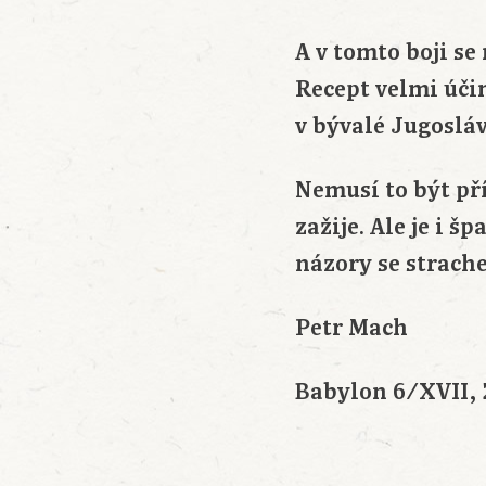
A v tomto boji se
Recept velmi úči
v bývalé Jugosláv
Nemusí to být pří
zažije. Ale je i 
názory se strach
Petr Mach
Babylon 6/XVII, 