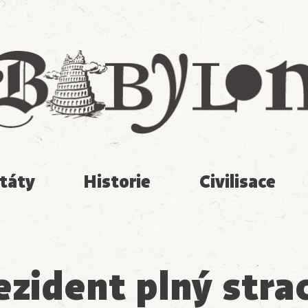
Babylon
táty
Historie
Civilisace
ezident plný stra