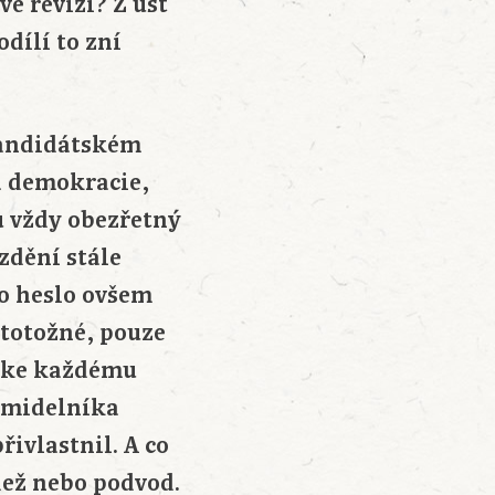
vé revizi? Z úst
dílí to zní
 kandidátském
a demokracie,
u vždy obezřetný
zdění stále
vo heslo ovšem
 totožné, pouze
ť ke každému
ormidelníka
řivlastnil. A co
ádež nebo podvod.