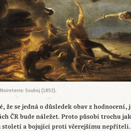
Noireterre: Souboj (1853).
, že se jedná o důsledek obav z hodnocení, j
ách ČR bude náležet. Proto působí trochu jak
století a bojující proti včerejšímu nepříteli