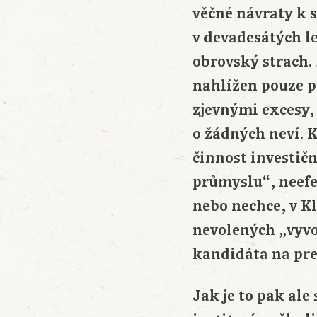
věčné návraty k 
v devadesátých le
obrovský strach.
nahlížen pouze po
zjevnými excesy,
o žádných neví. 
činnost investič
průmyslu“, neefek
nebo nechce, v K
nevolených „vyvol
kandidáta na pre
Jak je to pak al