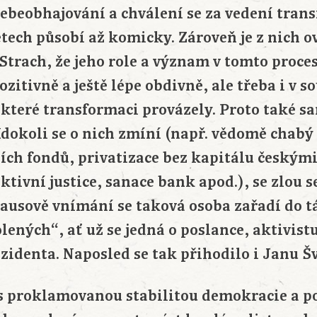
sebeobhajování a chválení se za vedení tran
tech působí až komicky. Zároveň je z nich o
 Strach, že jeho role a význam v tomto proc
zitivně a ještě lépe obdivně, ale třeba i v so
 které transformaci provázely. Proto také 
Kdokoli se o nich zmíní (např. vědomě chabý
ních fondů, privatizace bez kapitálu českým
tivní justice, sanace bank apod.), se zlou s
lausově vnímání se taková osoba zařadí do 
ených“, ať už se jedná o poslance, aktivist
zidenta. Naposled se tak přihodilo i Janu Šv
e s proklamovanou stabilitou demokracie a p