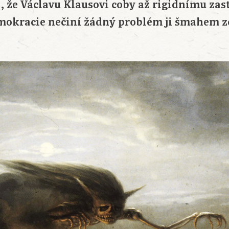
, že Václavu Klausovi coby až rigidnímu zas
mokracie nečiní žádný problém ji šmahem z