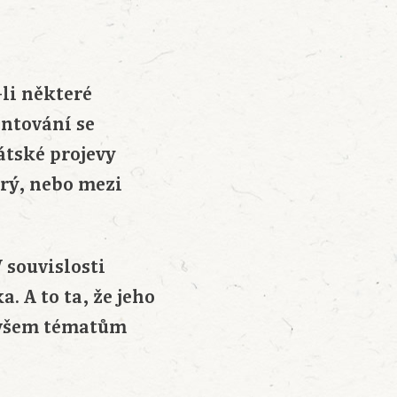
li některé
entování se
átské projevy
brý, nebo mezi
 souvislosti
 A to ta, že jeho
ě všem tématům