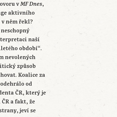
hovoru v
,
MF Dnes
age aktivního
o v něm řekl?
už neschopný
nterpretaci naší
iletého období“.
kým nevolených
itický způsob
hovat. Koalice za
 odehrálo od
denta ČR, který je
ČR a fakt, že
trany, jeví se