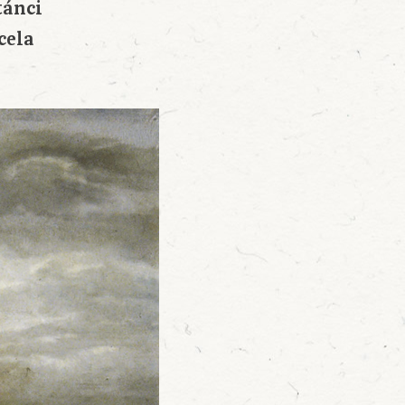
tánci
cela