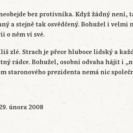
 neobejde bez protivníka. Když žádný není, t
nný a stejně tak osvědčený. Bohužel i velmi
ii o něm ví své.
liš zlé. Strach je přece hluboce lidský a každ
špatný rádce. Bohužel, osobní odvaha hájit i 
em staronového prezidenta nemá nic společ
29. února 2008