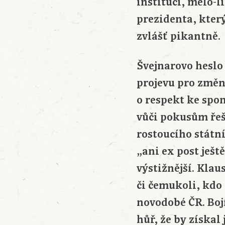
institucí, mělo-l
prezidenta, který
zvlášť pikantně.
Švejnarovo heslo
projevu pro změn
o respekt ke spo
vůči pokusům řeši
rostoucího státn
„ani ex post ješt
výstižnější. Kla
či čemukoli, kdo
novodobé ČR. Bojí 
hůř, že by získal