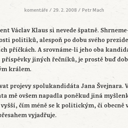
komentáře
/
29. 2. 2008
/
Petr Mach
ent Václav Klaus si nevede špatně. Shrneme-
osti politiků, alespoň po dobu svého prezid
ích příčkách. A srovnáme-li jeho oba kandid
 příspěvky jiných řečníků, je prostě buď do
ým králem.
vat projevy spolukandidáta Jana Švejnara. V
nta mě ovšem napadla poněkud jiná myšlenka.
m vyšší, čím méně se k politickým, či obecn
řesahem vyjadřuje.