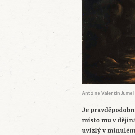
Antoine Valentin Jumel 
Je pravděpodobné
místo mu v dějin
uvízlý v minulém 