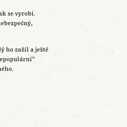
ak se vyrobí.
 nebezpečný,
ý ho zažil a ještě
„nepopulární“
ného.