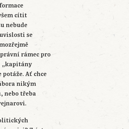
sformace
všem cítit
esu nebude
uvislosti se
samozřejmě
 právní rámec pro
i „kapitány
e potáže. Ať chce
tábora nikým
u, nebo třeba
ejnarovi.
olitických