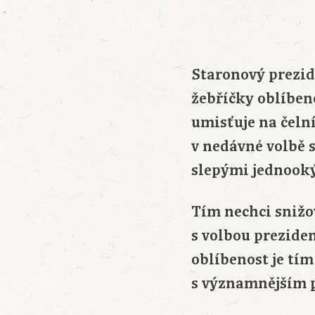
Staronový prezid
žebříčky oblíben
umisťuje na čeln
v nedávné volbě s
slepými jednook
Tím nechci snižo
s volbou prezide
oblíbenost je tí
s významnějším p