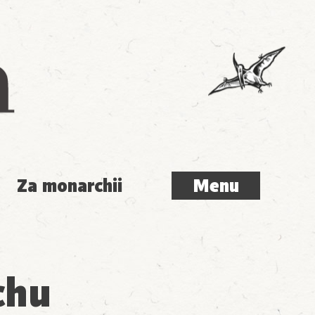
Menu
Za monarchii
Menu
chu