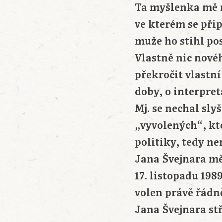
Ta myšlenka mě n
ve kterém se při
muže ho stihl pos
Vlastně nic novéh
překročit vlastní 
doby, o interpre
Mj. se nechal sly
„vyvolených“, kt
politiky, tedy ne
Jana Švejnara mě
17. listopadu 198
volen právě řádn
Jana Švejnara stř