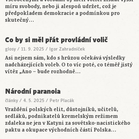
míru svobody, nebo ji alespoň udržet, což je
předpokladem demokracie a podmínkou pro
skutečný…
Co by si měl přát provládní volič
glosy
/
11. 9. 2025
/
Igor Zahradníček
Asi nejsem sám, kdo s hrůzou očekává výsledky
nadcházejících voleb. O to víc poté, co téměř jistý
vítěz „Ano – bude rozhodně…
Národní paranoia
články
/
4. 5. 2025
/
Petr Placák
Vraždění polských elit, důstojníků, učitelů,
sedláků, podnikatelů kremelským režimem
zdaleka ne jen v Katyni za sovětsko-nacistického
paktu a okupace východních částí Polska…