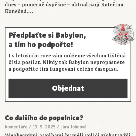
dnes – poměrně úspěšně – aktualizují Kateřina
Konečná,…
Předplaťte si Babylon,
a tím ho podpořte!
I v letošním roce vám můžeme všechna tištěná
čísla posílat. Nikdy tak Babylon nepropásnete
a podpoříte tím fungování celého časopisu.
Objednat
Co dalšího do popelnice?
komentáře
/
13. 9. 2025
/
Jára Johnová
Všeobecnými a volbami by měli voliči získat vyšší