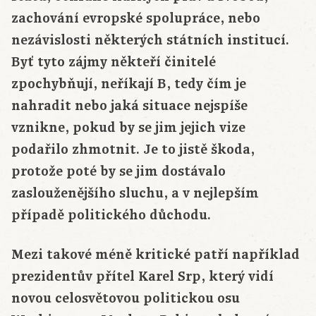
zachování evropské spolupráce, nebo
nezávislosti některých státních institucí.
Byť tyto zájmy někteří činitelé
zpochybňují, neříkají B, tedy čím je
nahradit nebo jaká situace nejspíše
vznikne, pokud by se jim jejich vize
podařilo zhmotnit. Je to jistě škoda,
protože poté by se jim dostávalo
zaslouženějšího sluchu, a v nejlepším
případě politického důchodu.
Mezi takové méně kritické patří například
prezidentův přítel Karel Srp, který vidí
novou celosvětovou politickou osu