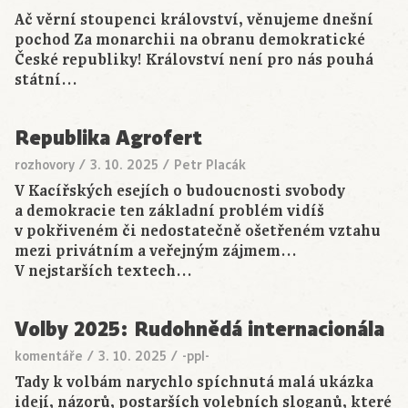
Ač věrní stoupenci království, věnujeme dnešní
pochod Za monarchii na obranu demokratické
České republiky! Království není pro nás pouhá
státní…
Republika Agrofert
rozhovory
/
3. 10. 2025
/
Petr Placák
V Kacířských esejích o budoucnosti svobody
a demokracie ten základní problém vidíš
v pokřiveném či nedostatečně ošetřeném vztahu
mezi privátním a veřejným zájmem…
V nejstarších textech…
Volby 2025: Rudohnědá internacionála
komentáře
/
3. 10. 2025
/
-ppl-
Tady k volbám narychlo spíchnutá malá ukázka
idejí, názorů, postarších volebních sloganů, které