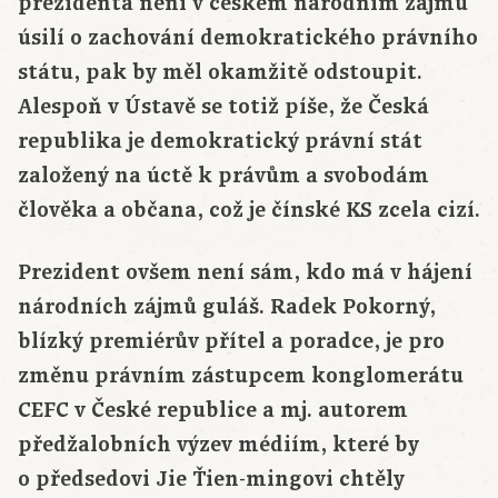
prezidenta není v českém národním zájmu
úsilí o zachování demokratického právního
státu, pak by měl okamžitě odstoupit.
Alespoň v Ústavě se totiž píše, že Česká
republika je demokratický právní stát
založený na úctě k právům a svobodám
člověka a občana, což je čínské KS zcela cizí.
Prezident ovšem není sám, kdo má v hájení
národních zájmů guláš. Radek Pokorný,
blízký premiérův přítel a poradce, je pro
změnu právním zástupcem konglomerátu
CEFC v České republice a mj. autorem
předžalobních výzev médiím, které by
o předsedovi Jie Ťien-mingovi chtěly