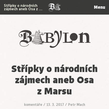
Střípky o národních
Menu
zájmech aneb Osa z …
Babylon
Střípky o národních
zájmech aneb Osa
z Marsu
komentáře
/
13. 3. 2017
/
Petr Mach