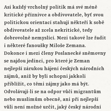
Asi každý vrcholný politik má své méně
kritické příznivce a obdivovatele, byť svou
politickou orientací stahují někteří k sobě
obdivovatele až zcela nekritické, tedy
dobrovolně nemyslící. Mezi takové lze řadit
i některé fanoušky Miloše Zemana.
Dokonce i mezi členy Poslanecké sněmovny
se najdou jedinci, pro které je Zeman
nejlepší zárukou hájení českých národních
zájmů, aniž by byli schopni jakkoli
přiblížit, co těmi zájmy jako má být.
Odvolávají-li se na odpor vůči migrantům
nebo muslimům obecně, ani při nejlepší
vůli není možné určit, jaký český národní