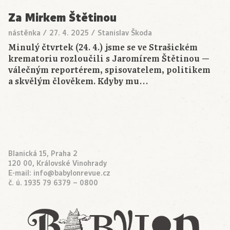
Za Mirkem Štětinou
nástěnka
/
27. 4. 2025
/
Stanislav Škoda
Minulý čtvrtek (24. 4.) jsme se ve Strašickém
krematoriu rozloučili s Jaromírem Štětinou —
válečným reportérem, spisovatelem, politikem
a skvělým člověkem. Kdyby mu…
Blanická 15, Praha 2
120 00, Královské Vinohrady
E-mail:
info@babylonrevue.cz
č. ú. 1935 79 6379 – 0800