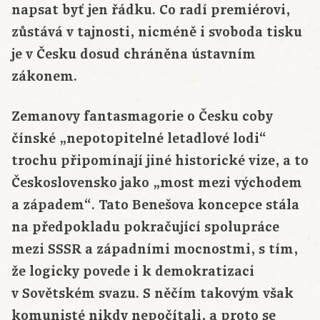
napsat byť jen řádku. Co radí premiérovi,
zůstává v tajnosti, nicméně i svoboda tisku
je v Česku dosud chráněna ústavním
zákonem.
Zemanovy fantasmagorie o Česku coby
čínské „nepotopitelné letadlové lodi“
trochu připomínají jiné historické vize, a to
Československo jako „most mezi východem
a západem“. Tato Benešova koncepce stála
na předpokladu pokračující spolupráce
mezi SSSR a západními mocnostmi, s tím,
že logicky povede i k demokratizaci
v Sovětském svazu. S něčím takovým však
komunisté nikdy nepočítali, a proto se