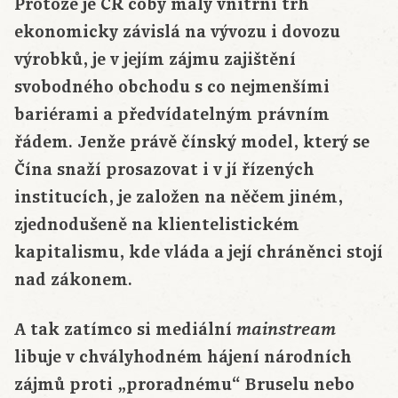
Protože je ČR coby malý vnitřní trh
ekonomicky závislá na vývozu i dovozu
výrobků, je v jejím zájmu zajištění
svobodného obchodu s co nejmenšími
bariérami a předvídatelným právním
řádem. Jenže právě čínský model, který se
Čína snaží prosazovat i v jí řízených
institucích, je založen na něčem jiném,
zjednodušeně na klientelistickém
kapitalismu, kde vláda a její chráněnci stojí
nad zákonem.
A tak zatímco si mediální
mainstream
libuje v chvályhodném hájení národních
zájmů proti „proradnému“ Bruselu nebo