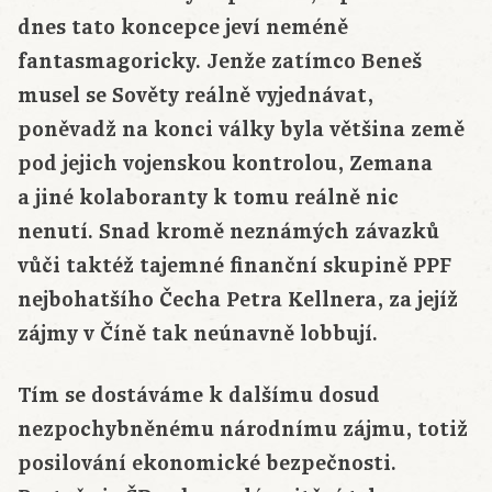
dnes tato koncepce jeví neméně
fantasmagoricky. Jenže zatímco Beneš
musel se Sověty reálně vyjednávat,
poněvadž na konci války byla většina země
pod jejich vojenskou kontrolou, Zemana
a jiné kolaboranty k tomu reálně nic
nenutí. Snad kromě neznámých závazků
vůči taktéž tajemné finanční skupině PPF
nejbohatšího Čecha Petra Kellnera, za jejíž
zájmy v Číně tak neúnavně lobbují.
Tím se dostáváme k dalšímu dosud
nezpochybněnému národnímu zájmu, totiž
posilování ekonomické bezpečnosti.