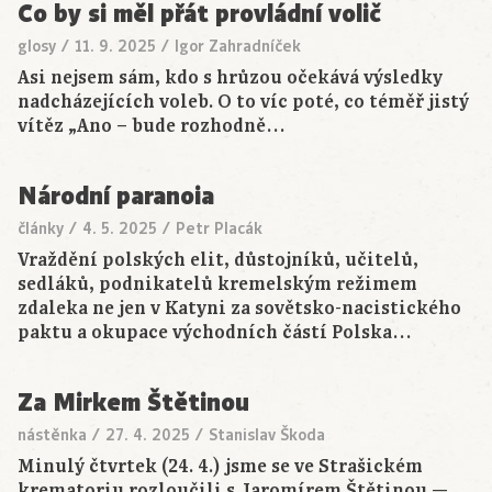
Co by si měl přát provládní volič
glosy
/
11. 9. 2025
/
Igor Zahradníček
Asi nejsem sám, kdo s hrůzou očekává výsledky
nadcházejících voleb. O to víc poté, co téměř jistý
vítěz „Ano – bude rozhodně…
Národní paranoia
články
/
4. 5. 2025
/
Petr Placák
Vraždění polských elit, důstojníků, učitelů,
sedláků, podnikatelů kremelským režimem
zdaleka ne jen v Katyni za sovětsko-nacistického
paktu a okupace východních částí Polska…
Za Mirkem Štětinou
nástěnka
/
27. 4. 2025
/
Stanislav Škoda
Minulý čtvrtek (24. 4.) jsme se ve Strašickém
krematoriu rozloučili s Jaromírem Štětinou —