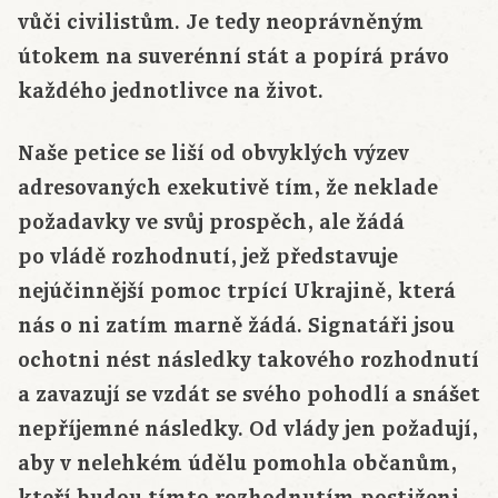
vůči civilistům. Je tedy neoprávněným
útokem na suverénní stát a popírá právo
každého jednotlivce na život.
Naše petice se liší od obvyklých výzev
adresovaných exekutivě tím, že neklade
požadavky ve svůj prospěch, ale žádá
po vládě rozhodnutí, jež představuje
nejúčinnější pomoc trpící Ukrajině, která
nás o ni zatím marně žádá. Signatáři jsou
ochotni nést následky takového rozhodnutí
a zavazují se vzdát se svého pohodlí a snášet
nepříjemné následky. Od vlády jen požadují,
aby v nelehkém údělu pomohla občanům,
kteří budou tímto rozhodnutím postiženi