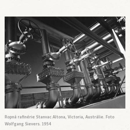
Ropná rafinérie Stanvac Altona, Victoria, Austrálie. Foto
Wolfgang Sievers. 1954