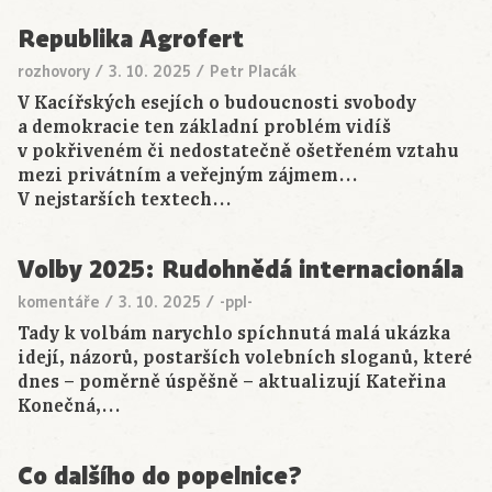
Republika Agrofert
rozhovory
/
3. 10. 2025
/
Petr Placák
V Kacířských esejích o budoucnosti svobody
a demokracie ten základní problém vidíš
v pokřiveném či nedostatečně ošetřeném vztahu
mezi privátním a veřejným zájmem…
V nejstarších textech…
Volby 2025: Rudohnědá internacionála
komentáře
/
3. 10. 2025
/
-ppl-
Tady k volbám narychlo spíchnutá malá ukázka
idejí, názorů, postarších volebních sloganů, které
dnes – poměrně úspěšně – aktualizují Kateřina
Konečná,…
Co dalšího do popelnice?