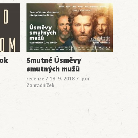
tok
Smutné Úsměvy
smutných mužů
recenze
/
18. 9. 2018
/
Igor
Zahradníček