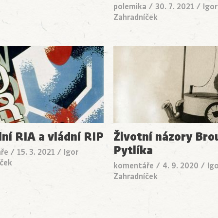
polemika
/
30. 7. 2021
/
Igor
Zahradníček
lní RIA a vládní RIP
Životní názory Bro
Pytlíka
ře
/
15. 3. 2021
/
Igor
ček
komentáře
/
4. 9. 2020
/
Ig
Zahradníček