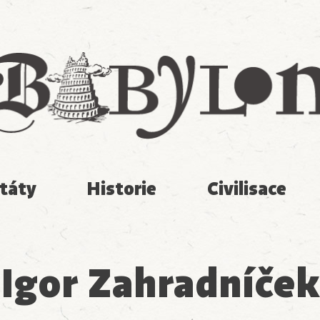
Babylon
táty
Historie
Civilisace
Igor Zahradníček