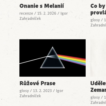
Onanie s Melanií
Co by 
provlá
recenze
/
15. 2. 2026
/
Igor
Zahradníček
glosy
/
1
Zahradní
Růžové Prase
Uděle
Zema
glosy
/
13. 2. 2023
/
Igor
Zahradníček
glosy
/
1
Zahradní