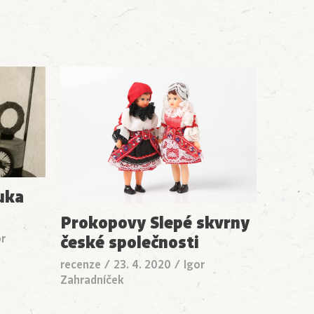
uka
Prokopovy Slepé skvrny
české společnosti
or
recenze
/
23. 4. 2020
/
Igor
Zahradníček