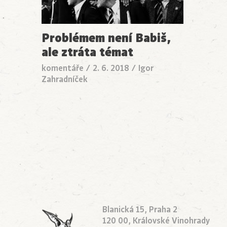
Problémem není Babiš,
ale ztráta témat
komentáře
/
2. 6. 2018
/
Igor
Zahradníček
Blanická 15, Praha 2
120 00, Královské Vinohrady