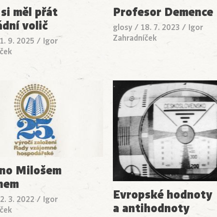
si měl přát
Profesor Demence
dní volič
glosy
/
18. 7. 2023
/
Igor
Zahradníček
1. 9. 2025
/
Igor
ček
no Milošem
nem
Evropské hodnoty
2. 3. 2022
/
Igor
a antihodnoty
ček