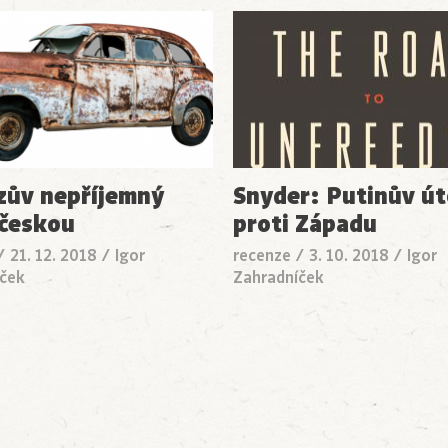
ův nepříjemný
Snyder: Putinův ú
 českou
proti Západu
/
21. 12. 2018
/
Igor
recenze
/
3. 10. 2018
/
Igor
ček
Zahradníček