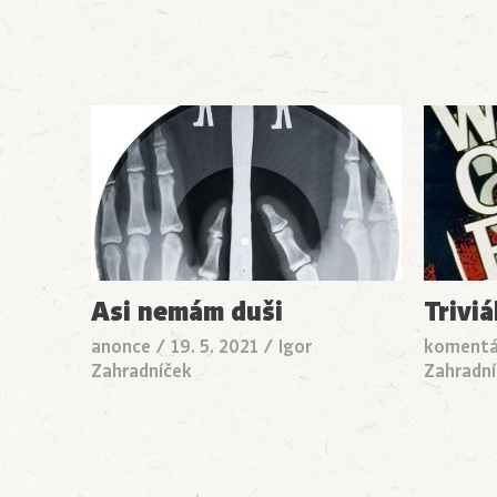
Asi nemám duši
Triviá
anonce
/
19. 5. 2021
/
Igor
komentá
Zahradníček
Zahradní