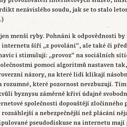
dy provozovateli internetových služeb, mís
dikt nezávislého soudu, jak se to stalo letos 
.)
 jen menší ryby. Pohnáni k odpovědnosti by 
 internetu šíří „z povolání“, ale také či před
navíc i stimulují: „provoz“ na sociálních sítí
olečnostmi pomocí algoritmů nastaven tak,
overzní názory, na které lidi klikají násobn
a rozumné, které pozornost nevzbuzují. Tí
vůli byznysu záměrně křiví údajně svobodn
ernetové společnosti dopouštějí zločinného p
 rozsáhlejší a nebezpečnější než plácání n
pulované pseudodiskuse na internetu mají 