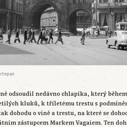
ortepan
rně odsoudil nedávno chlapíka, který během 
letilých kluků, k tříletému trestu s podmí
l tak dohodu o vině a trestu, na které se doho
tátním zástupcem Markem Vagaiem. Ten doh