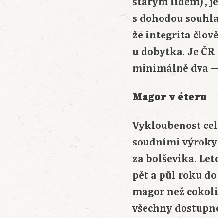
starým lidem), je
s dohodou souhlas
že integrita člov
u dobytka. Je ČR
minimálně dva ─ 
Magor v éteru
Vykloubenost celé
soudními výroky,
za bolševika. Le
pět a půl roku do
magor než cokoli 
všechny dostupné 