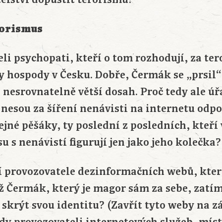
rorismus
li psychopati, kteří o tom rozhodují, za te
y hospody v Česku. Dobře, Čermák se „prsil“
í nesrovnatelně větší dosah. Proč tedy ale úř
 nesou za šíření nenávisti na internetu odp
ejné pěšáky, ty poslední z posledních, kteří
s nenávistí figurují jen jako jeho kolečka?
í provozovatele dezinformačních webů, kter
ž Čermák, který je magor sám za sebe, zatím
 skrýt svou identitu? (Zavřít tyto weby na z