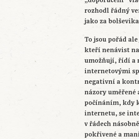
„doporučení“ vlá
rozhodl řádný ver
jako za bolševika
To jsou pořád ale
kteří nenávist na
umožňují, řídí a 
internetovými sp
negativní a kontr
názory uměřené 
počínáním, kdy k
internetu, se int
v řádech násobně
pokřivené a mani