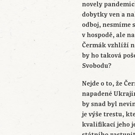
novely pandemick
dobytky ven a nak
odboj, nesmíme se
v hospodě, ale n
Čermák vzhlíží n
by ho taková poš
Svobodu?
Nejde o to, že Č
napadené Ukrajiny
by snad byl nevi
je výše trestu, k
kvalifikací jeho
státního zastupit