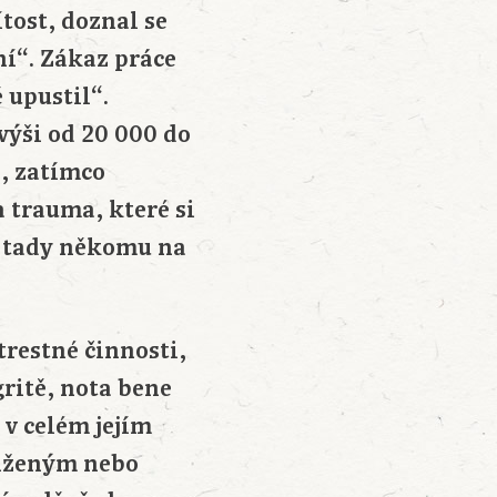
tost, doznal se
ní“. Zákaz práce
 upustil“.
výši od 20 000 do
, zatímco
a trauma, které si
e tady někomu na
trestné činnosti,
gritě, nota bene
 v celém jejím
tiženým nebo