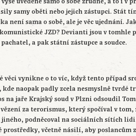
 výše uvedené samo o sobě zrůdné, a to i v p
ily samy oběti nebo jejich zástupci. Stát tí
ěka není sama o sobě, ale je věc ujednání. Ja
 komunistické JZD? Devianti jsou v tomhle 
pachatel, a pak státní zástupce a soudce.
 věci vynikne o to víc, když tento případ s
 kde naopak padly zcela nesmyslně tvrdé tr
tos na jaře Krajský soud v Plzni odsoudil T
 vězení za terorismus, který spočíval v tom,
jiného, podněcoval na sociálních sítích lidi
prostředky, včetně násilí, aby poslancům za