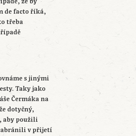
řípadě, že by
m de facto říká,
ko třeba
případě
rovnáme s jinými
esty. Taky jako
omáše Čermáka na
 že dotyčný,
, aby použili
bránili v přijetí