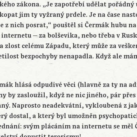
ého zákona. „Je zapotřebí udělat pořádný u
opat jim ty vyžraný prdele. Je na čase nast
 z nich posrat,“ pouštěl si Čermák hubu na 
a internetu ─ za bolševika, nebo třeba v Rus
a zlost celému Západu, který může za vešker
etilost bezpochyby nenapadla. Když ale m
ermák hlásá odpudivé věci (hlavně za ty na 
 by zasloužil, když ne nic jiného, pár přes
nný. Naprosto neadekvátní, vykloubená z ja
terý dostal, a který byl umožněn psychopati
 jednání: svým plácáním na internetu se měl
elství dopustit terorismu!