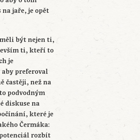
to aby o tom
na jaře, je opět
měli být nejen ti,
evším ti, kteří to
ch je
 aby preferoval
ě častěji, než na
mto podvodným
é diskuse na
očínání, které je
ějakého Čermáka:
potenciál rozbít