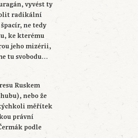
ragán, vyvést ty
olit radikální
špacír, ne tedy
ku, ke kterému
ou jeho mizérii,
áme tu svobodu…
adresu Ruskem
 hubu), nebo že
kýchkoli měřítek
ckou právní
 Čermák podle