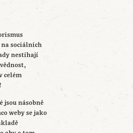
rorismus
 na sociálních
ady nestíhají
ovědnost,
 v celém
!
é jsou násobně
co weby se jako
ákladě