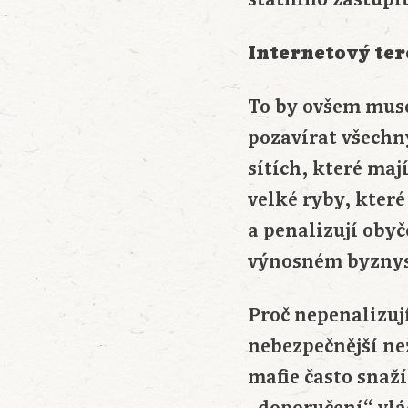
Internetový te
To by ovšem muse
pozavírat všechn
sítích, které maj
velké ryby, které
a penalizují obyč
výnosném byznysu 
Proč nepenalizuj
nebezpečnější ne
mafie často snaží