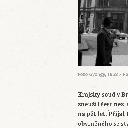
Foto Gyöngy, 1958 / F
Krajský soud v B
zneužil šest nez
na pět let. Přija
obviněného se s