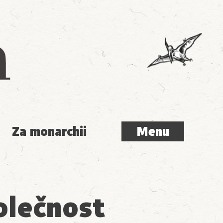
Menu
Za monarchii
Menu
polečnost