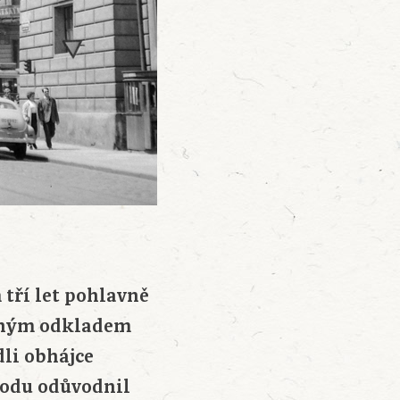
tří let pohlavně
něným odkladem
dli obhájce
odu odůvodnil