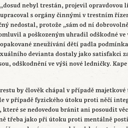
„dosud nebyl trestán, projevil opravdovou lí
lupracoval s orgány činnými v trestním říze
čný nedostal, protože „sám od ní dobrovolně
 omluvil a poškozeným uhradil odškodné ve 
 opakované zneužívání dětí padla podmínka
exuálního devianta dostaly jako satisfakci z
sou, odškodnění ve výši nové ledničky. Kap
restu by člověk chápal v případě majetkové 
le v případě fyzického útoku proti něčí inte
 které se nedovedou bránit ani posoudit věc
ě třeba jako při útoku proti mentálně pos