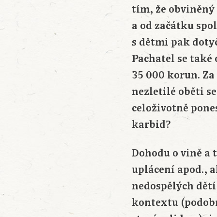
tím, že obviněný 
a od začátku spo
s dětmi pak doty
Pachatel se také
35 000 korun. Za
nezletilé oběti s
celoživotně pone
karbid?
Dohodu o vině a t
uplácení apod., a
nedospělých dětí,
kontextu (podobn