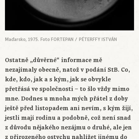
Maďarsko, 1975. Foto FORTEPAN / PÉTERFFY ISTVÁN
Ostatně „důvěrné“ informace mě
nezajímaly obecně, natož v podání StB. Co,
kde, kdo, jak a s kým, jak se obvykle
přetřásá ve společnosti – to šlo vždy mimo
mne. Dodnes u mnoha mých přátel z doby
ještě před listopadem ani nevím, s kým žijí,
jestli mají rodinu a podobně, což není snad
z důvodu nějakého nezájmu o druhé, ale jen
z přirozeného ostychu nahlížet jinému do