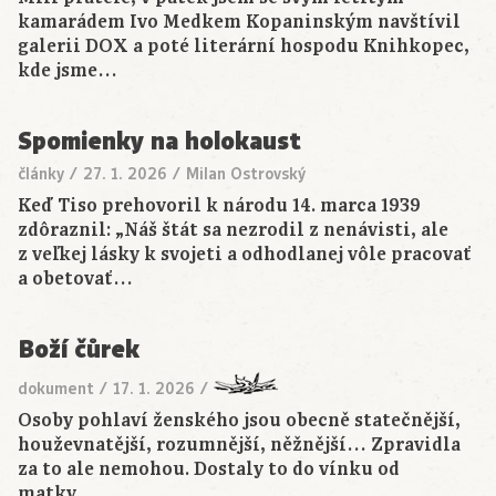
kamarádem Ivo Medkem Kopaninským navštívil
galerii DOX a poté literární hospodu Knihkopec,
kde jsme…
Spomienky na holokaust
články
/
27. 1. 2026
/
Milan Ostrovský
Keď Tiso prehovoril k národu 14. marca 1939
zdôraznil: „Náš štát sa nezrodil z nenávisti, ale
z veľkej lásky k svojeti a odhodlanej vôle pracovať
a obetovať…
Boží čůrek
dokument
/
17. 1. 2026
/
Osoby pohlaví ženského jsou obecně statečnější,
houževnatější, rozumnější, něžnější… Zpravidla
za to ale nemohou. Dostaly to do vínku od
matky…