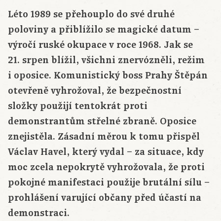
Léto 1989 se přehouplo do své druhé
poloviny a přiblížilo se magické datum –
výročí ruské okupace v roce 1968. Jak se
21. srpen blížil, všichni znervózněli, režim
i oposice. Komunistický boss Prahy Štěpán
otevřeně vyhrožoval, že bezpečnostní
složky použijí tentokrát proti
demonstrantům střelné zbraně. Oposice
znejistěla. Zásadní měrou k tomu přispěl
Václav Havel, který vydal – za situace, kdy
moc zcela nepokrytě vyhrožovala, že proti
pokojné manifestaci použije brutální sílu –
prohlášení varující občany před účastí na
demonstraci.