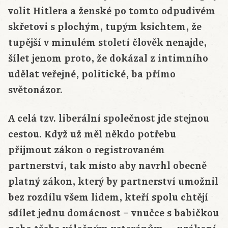
volit Hitlera a ženské po tomto odpudivém
skřetovi s plochým, tupým ksichtem, že
tupější v minulém století člověk nenajde,
šílet jenom proto, že dokázal z intimního
udělat veřejné, politické, ba přímo
světonázor.
A celá tzv. liberální společnost jde stejnou
cestou. Když už měl někdo potřebu
přijmout zákon o registrovaném
partnerství, tak místo aby navrhl obecně
platný zákon, který by partnerství umožnil
bez rozdílu všem lidem, kteří spolu chtějí
sdílet jednu domácnost – vnučce s babičkou