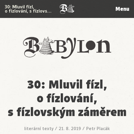
30: Mluvil fízl,
Menu
o fízlování, s fízlovs…
Babylon
30: Mluvil fízl,
o fízlování,
s fízlovským záměrem
literární texty
/
21. 8. 2019
/
Petr Placák