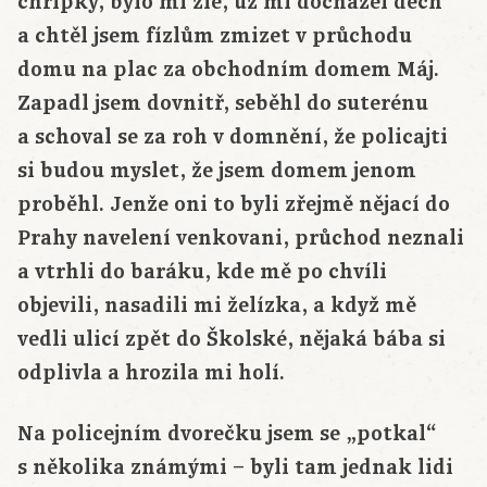
chřipky, bylo mi zle, už mi docházel dech
a chtěl jsem fízlům zmizet v průchodu
domu na plac za obchodním domem Máj.
Zapadl jsem dovnitř, seběhl do suterénu
a schoval se za roh v domnění, že policajti
si budou myslet, že jsem domem jenom
proběhl. Jenže oni to byli zřejmě nějací do
Prahy navelení venkovani, průchod neznali
a vtrhli do baráku, kde mě po chvíli
objevili, nasadili mi želízka, a když mě
vedli ulicí zpět do Školské, nějaká bába si
odplivla a hrozila mi holí.
Na policejním dvorečku jsem se „potkal“
s několika známými – byli tam jednak lidi