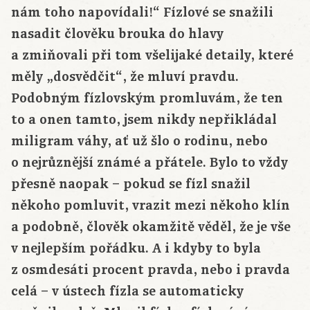
nám toho napovídali!“ Fízlové se snažili
nasadit člověku brouka do hlavy
a zmiňovali při tom všelijaké detaily, které
měly „dosvědčit“, že mluví pravdu.
Podobným fízlovským promluvám, že ten
to a onen tamto, jsem nikdy nepřikládal
miligram váhy, ať už šlo o rodinu, nebo
o nejrůznější známé a přátele. Bylo to vždy
přesně naopak – pokud se fízl snažil
někoho pomluvit, vrazit mezi někoho klín
a podobně, člověk okamžitě věděl, že je vše
v nejlepším pořádku. A i kdyby to byla
z osmdesáti procent pravda, nebo i pravda
celá – v ústech fízla se automaticky