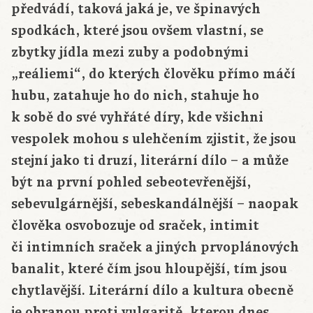
předvádí, taková jaká je, ve špinavých
spodkách, které jsou ovšem vlastní, se
zbytky jídla mezi zuby a podobnými
„reáliemi“, do kterých člověku přímo máčí
hubu, zatahuje ho do nich, stahuje ho
k sobě do své vyhřáté díry, kde všichni
vespolek mohou s ulehčením zjistit, že jsou
stejní jako ti druzí, literární dílo – a může
být na první pohled sebeotevřenější,
sebevulgárnější, sebeskandálnější – naopak
člověka osvobozuje od sraček, intimit
či intimních sraček a jiných prvoplánových
banalit, které čím jsou hloupější, tím jsou
chytlavější. Literární dílo a kultura obecně
je obranou proti vulgaritě, kterou dnes