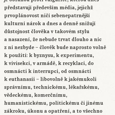
představují především média, jejichž
prvoplánovost ničí sebenepatrnější
kulturní nárok a dnes a denně snižují
důstojnost člověka v takovém stylu
a nasazení, že nebude trvat dlouho a nic
z ní nezbyde – člověk bude naprosto volně
k použití: k byznysu, k experimentu,
k vivisekci, v armádě, k recyklaci, do
osmnácti k interrupci, od osmnácti
k euthanasii – libovolně k jakémukoli
správnímu, technickému, lékařskému,
vědeckému, komerčnímu,
humanistickému, politickému či jinému
zákroku, úkonu a opatření, a to všechno