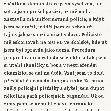
začátkem demonstrace jsem vyšel ven, ale
sotva jsem prošel pasáží, už mě měli.
Zastavila mě uniformovaná policie, a když
jsem se otočil, uviděl jsem za sebou tři
tajné, jak se snaží zmizet v davu. Policisté
mě eskortovali na MO VB ve Školské, kde už
jsem byl opravdu jako doma. Procedura
při předávání u vchodu se vlekla, a tak jsem
si utáhl tkaničky u bot a v nestřeženém
okamžiku se dal na útěk. Vzal jsem to dolů
přes Vodičkovou do Jungmannky. Za mnou
zněly policejní píšťalky a slyšel jsem dupot
několika párů policejních bagančat. Už od
zimy jsem se nemohl zbavit chronické