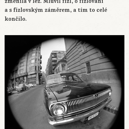
změnila v lež. Mluvil fízl, o fízlování
a s fízlovským záměrem, a tím to celé
končilo.