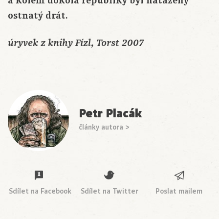
a kolem dokola republiky byl natažený
ostnatý drát.
úryvek z knihy Fízl, Torst 2007
Petr Placák
články autora >
Sdílet na Facebook
Sdílet na Twitter
Poslat mailem