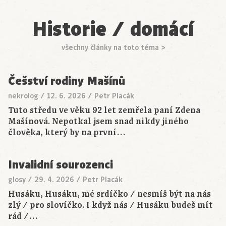
Historie / domácí
všechny články na toto téma >
Češství rodiny Mašínů
nekrolog
/
12. 6. 2026
/
Petr Placák
Tuto středu ve věku 92 let zemřela paní Zdena
Mašínová. Nepotkal jsem snad nikdy jiného
člověka, který by na první…
Invalidní sourozenci
glosy
/
29. 4. 2026
/
Petr Placák
Husáku, Husáku, mé srdíčko / nesmíš být na nás
zlý / pro slovíčko. I když nás / Husáku budeš mít
rád /…