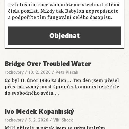
I v letošním roce vám můžeme všechna tištěná
čísla posílat. Nikdy tak Babylon nepropásnete
a podpoříte tím fungování celého časopisu.
Objednat
Bridge Over Troubled Water
rozhovory
/
10. 2. 2026
/
Petr Placák
Co byl 11. únor 1986 za den… Ten den jsem přešel
přes tak zvaný most špionů z komunistické říše
do svobodného světa.…
Ivo Medek Kopaninský
rozhovory
/
5. 2. 2026
/
Viki Shock
Milí přátelé, v pátek jsem se svým letitým