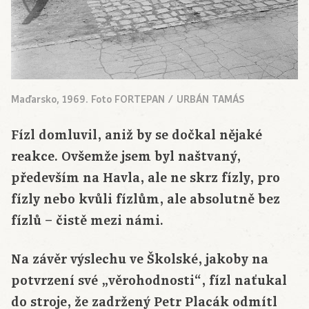
Maďarsko, 1969. Foto FORTEPAN / URBÁN TAMÁS
Fízl domluvil, aniž by se dočkal nějaké
reakce. Ovšemže jsem byl naštvaný,
především na Havla, ale ne skrz fízly, pro
fízly nebo kvůli fízlům, ale absolutně bez
fízlů – čistě mezi námi.
Na závěr výslechu ve Školské, jakoby na
potvrzení své „věrohodnosti“, fízl naťukal
do stroje, že zadržený Petr Placák odmítl