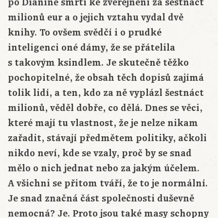
po Dianině smrti ke zveřejnění za šestnáct
milionů eur a o jejich vztahu vydal dvě
knihy. To ovšem svědčí i o prudké
inteligenci oné dámy, že se přátelila
s takovým ksindlem. Je skutečně těžko
pochopitelné, že obsah těch dopisů zajímá
tolik lidí, a ten, kdo za ně vyplázl šestnáct
milionů, věděl dobře, co dělá. Dnes se věci,
které mají tu vlastnost, že je nelze nikam
zařadit, stávají předmětem politiky, ačkoli
nikdo neví, kde se vzaly, proč by se snad
mělo o nich jednat nebo za jakým účelem.
A všichni se přitom tváří, že to je normální.
Je snad značná část společnosti duševně
nemocná? Je. Proto jsou také masy schopny