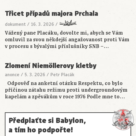
Třicet případů majora Prchala
dokument
/
16. 3. 2026
/
Vážený pane Placáku, dovolte mi, abych se Vám
omluvil za svou někdejší angažovanost proti Vám
v procesu s bývalými příslušníky SNB –…
Zlomení Niemöllerovy kletby
anonce
/
5. 3. 2026
/
Petr Placák
Odpověď na anketní otázku Respektu, co bylo
příčinou zátahu režimu proti undergroundovým
kapelám a zpěvákům v roce 1976 Podle mne to…
Předplaťte si Babylon,
a tím ho podpořte!