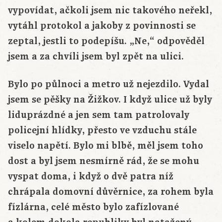
vypovídat, ačkoli jsem nic takového neřekl,
vytáhl protokol a jakoby z povinnosti se
zeptal, jestli to podepíšu. „Ne,“ odpověděl
jsem a za chvíli jsem byl zpět na ulici.
Bylo po půlnoci a metro už nejezdilo. Vydal
jsem se pěšky na Žižkov. I když ulice už byly
liduprázdné a jen sem tam patrolovaly
policejní hlídky, přesto ve vzduchu stále
viselo napětí. Bylo mi blbě, měl jsem toho
dost a byl jsem nesmírně rád, že se mohu
vyspat doma, i když o dvě patra níž
chrápala domovní důvěrnice, za rohem byla
fízlárna, celé město bylo zafízlované