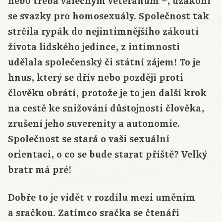
nebo třeba válečným veteránům –, uzákoní
se svazky pro homosexuály. Společnost tak
strčila rypák do nejintimnějšího zákoutí
života lidského jedince, z intimnosti
udělala společenský či státní zájem! To je
hnus, který se dřív nebo později proti
člověku obrátí, protože je to jen další krok
na cestě ke snižování důstojnosti člověka,
zrušení jeho suverenity a autonomie.
Společnost se stará o vaši sexuální
orientaci, o co se bude starat příště? Velký
bratr má pré!
Dobře to je vidět v rozdílu mezi uměním
a sračkou. Zatímco sračka se čtenáři