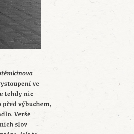
otěmkinova
vystoupení ve
se tehdy nic
ko před výbuchem,
adlo. Verše
vních slov