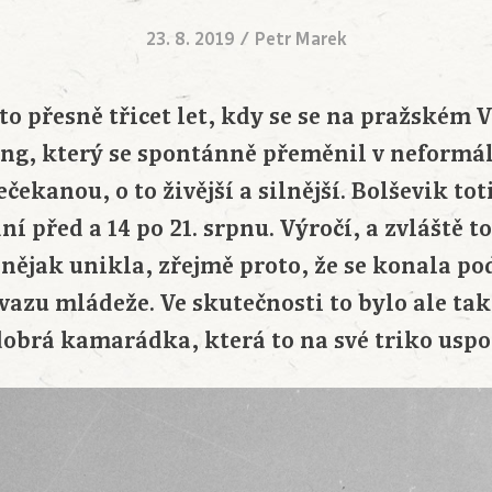
23. 8. 2019
/
Petr Marek
 to přesně třicet let, kdy se se na pražském 
g, který se spontánně přeměnil v neformál
ekanou, o to živější a silnější. Bolševik to
í před a 14 po 21. srpnu. Výročí, a zvláště t
 nějak unikla, zřejmě proto, že se konala po
vazu mládeže. Ve skutečnosti to bylo ale tak
dobrá kamarádka, která to na své triko uspo