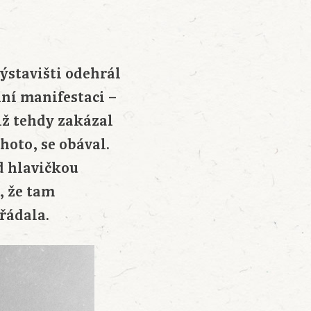
Výstavišti odehrál
ní manifestaci –
tiž tehdy zakázal
ohoto, se obával.
d hlavičkou
, že tam
řádala.