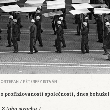
 FORTEPAN / PÉTERFFY ISTVÁN
 o profízlovanosti společnosti, dnes bohužel
/ Z toho strachu /