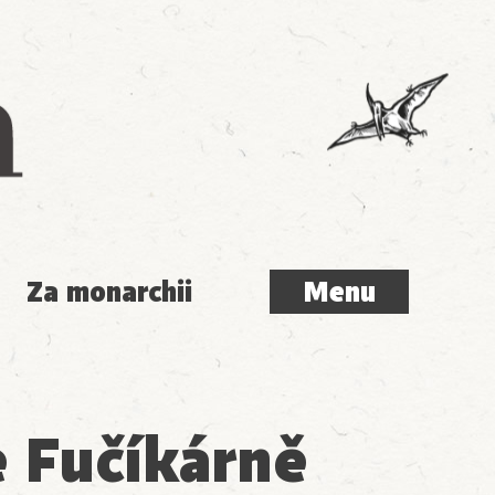
Menu
Za monarchii
Menu
 Fučíkárně