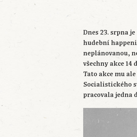
Dnes 23. srpna je
hudební happenin
neplánovanou, neč
všechny akce 14 dn
Tato akce mu ale
Socialistického s
pracovala jedna 