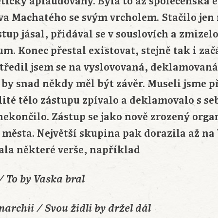
ticky aplaudovány. Byla to až společenská e
va Machatého se svým vrcholem. Stačilo jen 
ástup jásal, přidával se v souslovích a zmizel
. Konec přestal existovat, stejně tak i zač
tředil jsem se na vyslovovaná, deklamovaná 
 by snad někdy měl být závěr. Museli jsme p
lité tělo zástupu zpívalo a deklamovalo s s
nekončilo. Zástup se jako nově zrozený org
 města. Největší skupina pak dorazila až na
ala některé verše, například
/ To by Vaska bral
chii / Svou židli by držel dál