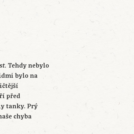
. Tehdy nebylo
st
idmi bylo na
ičtější
ří před
ly tanky. Prý
 naše chyba