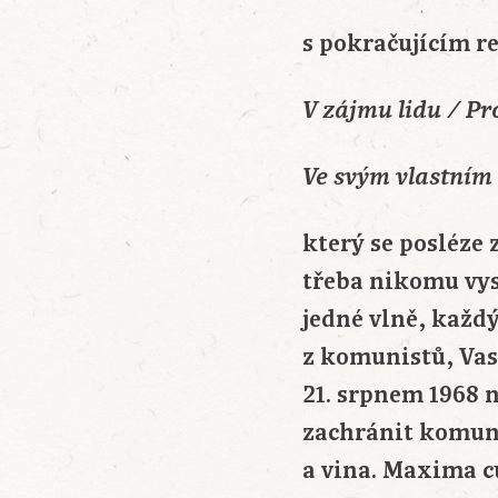
s pokračujícím r
V zájmu lidu / Pro
Ve svým vlastním
který se posléze
třeba nikomu vys
jedné vlně, každý
z komunistů, Vasi
21. srpnem 1968 n
zachránit komuni
a vina. Maxima c