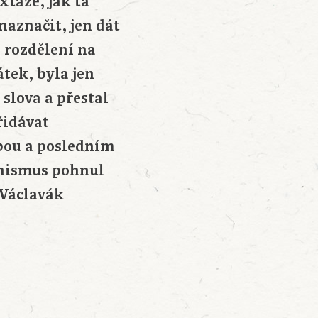
xtáze, jak ta
naznačit, jen dát
o rozdělení na
átek, byla jen
slova a přestal
řidávat
ebou a posledním
anismus pohnul
 Václavák