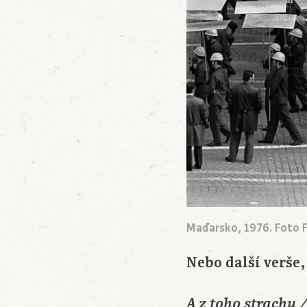
Maďarsko, 1976. Foto
Nebo další verše,
A z toho strachu 