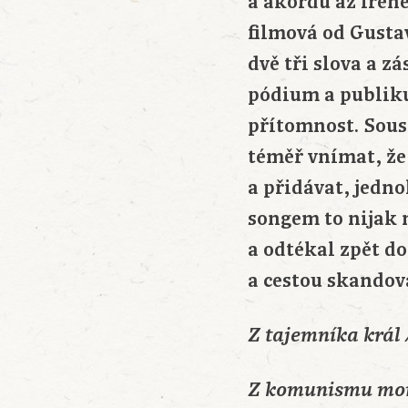
a akordů až frene
filmová od Gusta
dvě tři slova a z
pódium a publikum
přítomnost. Sous
téměř vnímat, že
a přidávat, jedno
songem to nijak 
a odtékal zpět do
a cestou skandov
Z tajemníka král 
Z komunismu monar