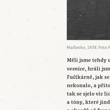
Maďarsko, 1978. Foto
Měli jsme tehdy
, hráli j
vesnice
Fučíkárně, jak se
nekonalo, a přit
tak se sjelo víc 
a tóny, které jin