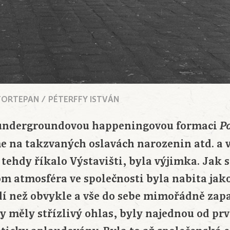
 FORTEPAN / PÉTERFFY ISTVÁN
 undergroundovou happeningovou formaci
P
sme na takzvaných oslavách narozenin atd. a 
 tehdy říkalo Výstavišti, byla výjimka. Jak 
om atmosféra ve společnosti byla nabita ja
lidí než obvykle a vše do sebe mimořádně zap
dy měly střízlivý ohlas, byly najednou od pr