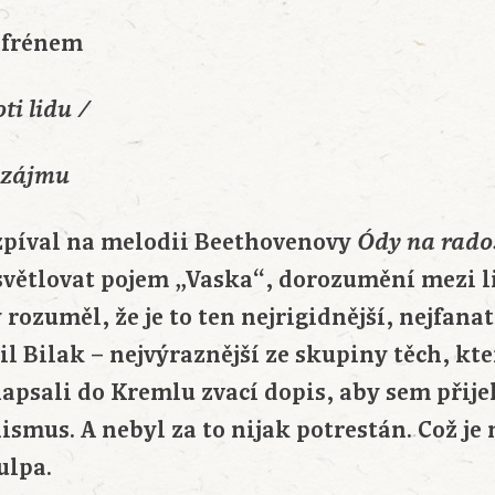
efrénem
ti lidu /
 zájmu
 zpíval na melodii Beethovenovy
Ódy na rado
větlovat pojem „Vaska“, dorozumění mezi l
 rozuměl, že je to ten nejrigidnější, nejfanat
l Bilak – nejvýraznější ze skupiny těch, kte
apsali do Kremlu zvací dopis, aby sem přije
smus. A nebyl za to nijak potrestán. Což je
ulpa.