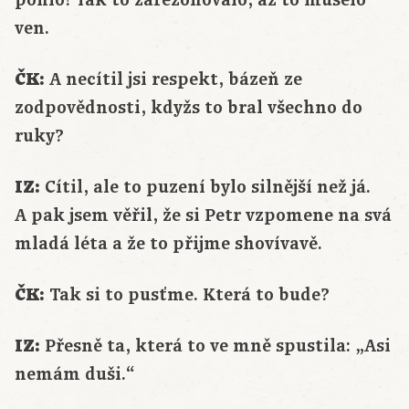
ven.
ČK:
A necítil jsi respekt, bázeň ze
zodpovědnosti, kdyžs to bral všechno do
ruky?
IZ:
Cítil, ale to puzení bylo silnější než já.
A pak jsem věřil, že si Petr vzpomene na svá
mladá léta a že to přijme shovívavě.
ČK:
Tak si to pusťme. Která to bude?
IZ:
Přesně ta, která to ve mně spustila: „Asi
nemám duši.“