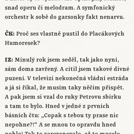
snad operu či melodram. A symfonický
orchestr k sobě do garsonky fakt nenarvu.
ČK:
Proč ses vlastně pustil do Placákových
Humoresek?
IZ:
Minulý rok jsem seděl, tak jako nyní,
sám doma zavřený. A cítil jsem takové divné
puzení. V televizi nekonečná vládní estráda
a já si říkal, že musím taky něčím přispět.
A pak jsem si vzal do ruky Petrovu sbírku
a tam to bylo. Hned v jedné z prvních
básních čtu: „Copak s tebou ty prase nic
nepohne?!“ A se mnou to opravdu hned
pohlo! Tak to zarezonovalo, až to muselo