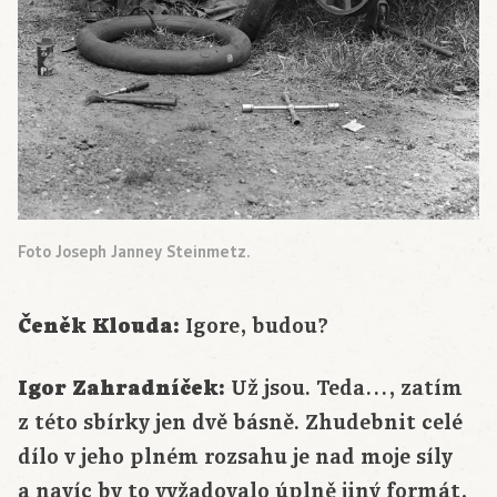
Foto Joseph Janney Steinmetz.
Čeněk Klouda:
Igore, budou?
Igor Zahradníček:
Už jsou. Teda…, zatím
z této sbírky jen dvě básně. Zhudebnit celé
dílo v jeho plném rozsahu je nad moje síly
a navíc by to vyžadovalo úplně jiný formát,