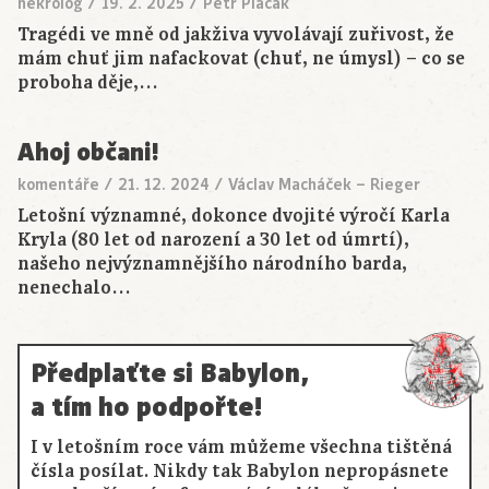
nekrolog
/
19. 2. 2025
/
Petr Placák
Tragédi ve mně od jakživa vyvolávají zuřivost, že
mám chuť jim nafackovat (chuť, ne úmysl) – co se
proboha děje,…
Ahoj občani!
komentáře
/
21. 12. 2024
/
Václav Macháček – Rieger
Letošní významné, dokonce dvojité výročí Karla
Kryla (80 let od narození a 30 let od úmrtí),
našeho nejvýznamnějšího národního barda,
nenechalo…
Předplaťte si Babylon,
a tím ho podpořte!
I v letošním roce vám můžeme všechna tištěná
čísla posílat. Nikdy tak Babylon nepropásnete