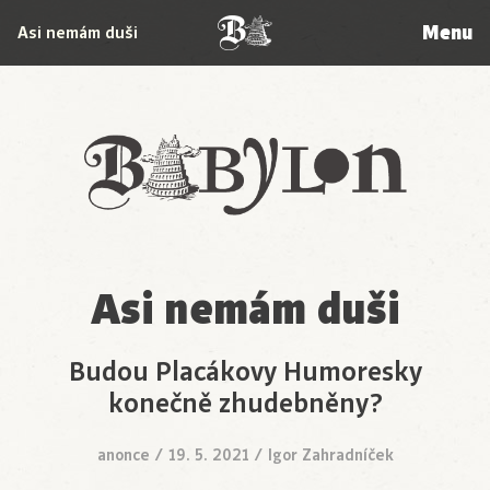
Menu
Asi nemám duši
Babylon
Asi nemám duši
Budou Placákovy Humoresky
konečně zhudebněny?
anonce
/
19. 5. 2021
/
Igor Zahradníček