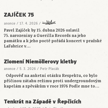
ZAJÍČEK 75
anonce
/
17. 4. 2026
/
Pavel Zajíček by 15. dubna 2026 oslavil
75. narozeniny a Guerilla Records na jeho
památku a k jeho poctě pořádá koncert v pražské
LaFabrice v…
Zlomení Niemöllerovy kletby
anonce
/
5. 3. 2026
/
Petr Placák
Odpověď na anketní otázku Respektu, co bylo
příčinou zátahu režimu proti undergroundovým
kapelám a zpěvákům v roce 1976 Podle mne to…
Tenkrát na Západě v Řepčicích