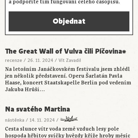
a podpoříte tím fungování celého časopisu.
Objednat
The Great Wall of Vulva čili Píčovina⁕
recenze
/
26. 11. 2024
/
Vít Zavadil
Na letošním Janáčkovském festivalu jsem zhlédl
jen několik představení. Operu Šarlatán Pavla
Haase, koncert Staatskapelle Berlin pod vedením
Jakuba Hrůši…
Na svatého Martina
nástěnka
/
14. 11. 2024
/
Cesta slunce vítr voda země vzduch lesy pole
hospoda hřbitov svíčky hvězdy kříže hroby měsíc