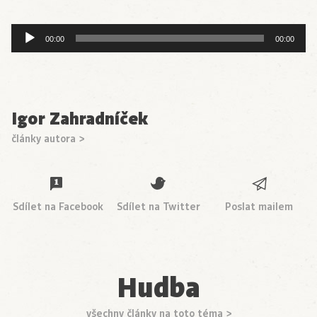
Audio
00:00
00:00
přehrávač
Igor Zahradníček
články autora >
Sdílet na Facebook
Sdílet na Twitter
Poslat mailem
Hudba
všechny články na toto téma >