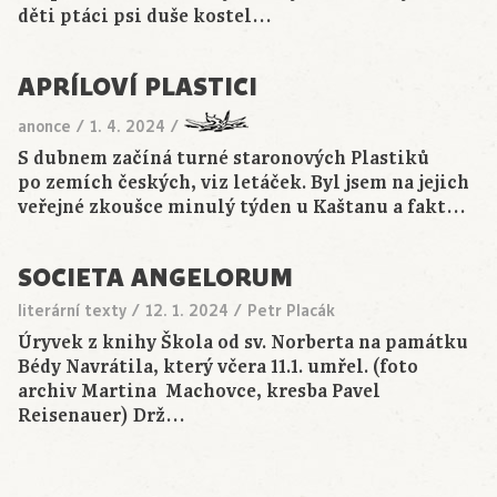
děti ptáci psi duše kostel…
APRÍLOVÍ PLASTICI
anonce
/
1. 4. 2024
/
S dubnem začíná turné staronových Plastiků
po zemích českých, viz letáček. Byl jsem na jejich
veřejné zkoušce minulý týden u Kaštanu a fakt…
SOCIETA ANGELORUM
literární texty
/
12. 1. 2024
/
Petr Placák
Úryvek z knihy Škola od sv. Norberta na památku
Bédy Navrátila, který včera 11.1. umřel. (foto
archiv Martina Machovce, kresba Pavel
Reisenauer) Drž…