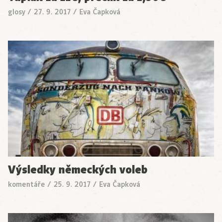
glosy
/
27. 9. 2017
/
Eva Čapková
Výsledky německých voleb
komentáře
/
25. 9. 2017
/
Eva Čapková