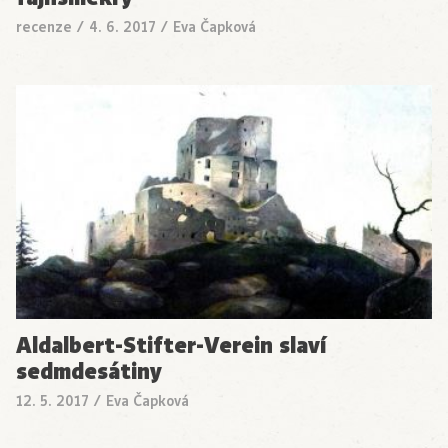
recenze
/
4. 6. 2017
/
Eva Čapková
Aldalbert-Stifter-Verein slaví
sedmdesátiny
12. 5. 2017
/
Eva Čapková