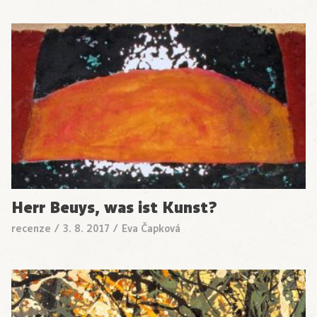
Herr Beuys, was ist Kunst?
recenze
/
3. 8. 2017
/
Eva Čapková