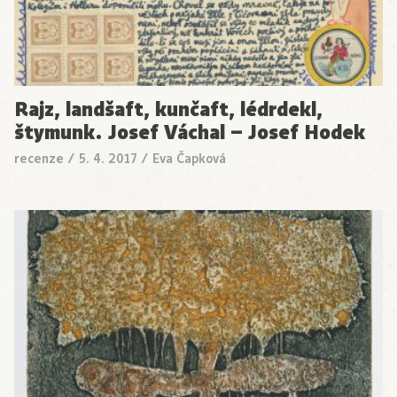
Rajz, landšaft, kunčaft, lédrdekl,
štymunk. Josef Váchal – Josef Hodek
recenze
/
5. 4. 2017
/
Eva Čapková