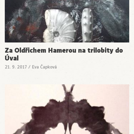
Za Oldřichem Hamerou na trilobity do
Úval
21. 9. 2017
/
Eva Čapková