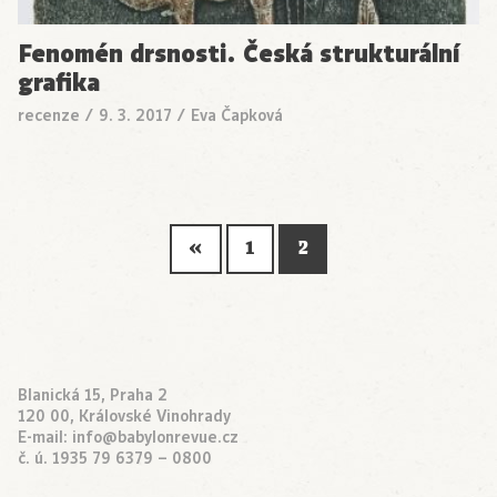
Fenomén drsnosti. Česká strukturální
grafika
recenze
/
9. 3. 2017
/
Eva Čapková
«
1
2
Blanická 15, Praha 2
120 00, Královské Vinohrady
E-mail:
info@babylonrevue.cz
č. ú. 1935 79 6379 – 0800