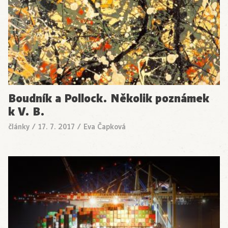
Boudník a Pollock. Několik poznámek
k V. B.
články
/
17. 7. 2017
/
Eva Čapková