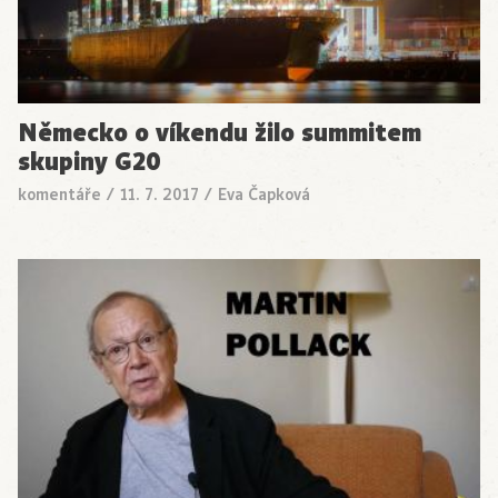
Německo o víkendu žilo summitem
skupiny G20
komentáře
/
11. 7. 2017
/
Eva Čapková