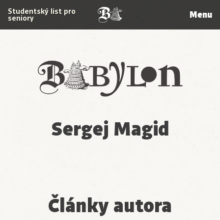
Studentský list pro
Menu
seniory
Babylon
Sergej Magid
Články autora