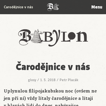
Menu
Čarodějnice v nás
Babylon
Čarodějnice v nás
glosy
/
1. 5. 2018
/
Petr Placák
Uplynulou filipojakubskou noc (ovšem ne
jen při ní) vždy lítaly čarodějnice a lítají
v hlavách lidí do dnes, nabývajíce