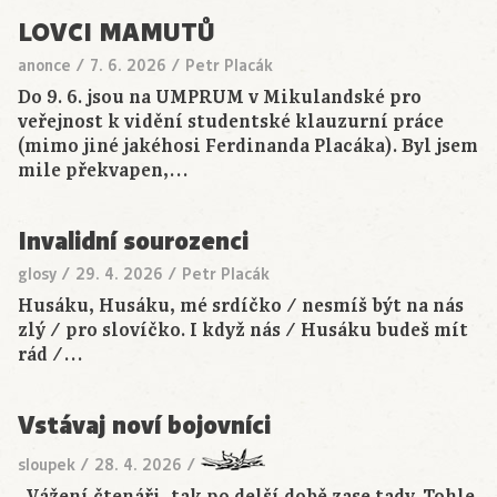
LOVCI MAMUTŮ
anonce
/
7. 6. 2026
/
Petr Placák
Do 9. 6. jsou na UMPRUM v Mikulandské pro
veřejnost k vidění studentské klauzurní práce
(mimo jiné jakéhosi Ferdinanda Placáka). Byl jsem
mile překvapen,…
Invalidní sourozenci
glosy
/
29. 4. 2026
/
Petr Placák
Husáku, Husáku, mé srdíčko / nesmíš být na nás
zlý / pro slovíčko. I když nás / Husáku budeš mít
rád /…
Vstávaj noví bojovníci
sloupek
/
28. 4. 2026
/