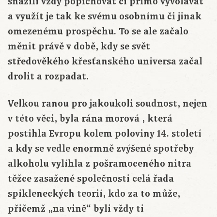
snažili vždy popichovat či přímo vyvolávat
a využít je tak ke svému osobnímu či jinak
omezenému prospěchu. To se ale začalo
měnit právě v době, kdy se svět
středověkého křesťanského universa začal
drolit a rozpadat.
Velkou ranou pro jakoukoli soudnost, nejen
v této věci, byla rána morová , která
postihla Evropu kolem poloviny 14. století
a kdy se vedle enormně zvýšené spotřeby
alkoholu vylíhla z pošramoceného nitra
těžce zasažené společnosti celá řada
spikleneckých teorií, kdo za to může,
přičemž „na vině“ byli vždy ti