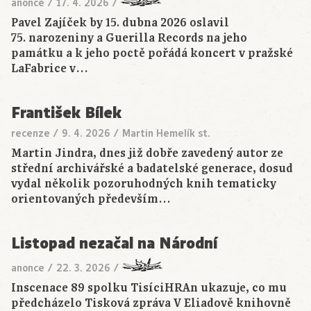
anonce
/
17. 4. 2026
/
Pavel Zajíček by 15. dubna 2026 oslavil
75. narozeniny a Guerilla Records na jeho
památku a k jeho poctě pořádá koncert v pražské
LaFabrice v…
František Bílek
recenze
/
9. 4. 2026
/
Martin Hemelík st.
Martin Jindra, dnes již dobře zavedený autor ze
střední archivářské a badatelské generace, dosud
vydal několik pozoruhodných knih tematicky
orientovaných především…
Listopad nezačal na Národní
anonce
/
22. 3. 2026
/
Inscenace 89 spolku TisíciHRAn ukazuje, co mu
předcházelo Tisková zpráva V Eliadově knihovně