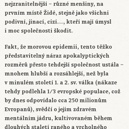
nejzranitelnější – různé menšiny, na
prvním místě Židé, stejně jako všichni
podivní, jinací, cizí…, kteří mají úmysl
i moc společnosti škodit.
Fakt, že morovou epidemii, tento těžko
představitelný náraz apokalyptických
rozměrů přesto tehdejší společnost ustála –
mnohem hlubší a rozsáhlejší, než byla
v minulém století 1. a 2. sv. válka (nákaze
tehdy podlehla 1/3 evropské populace, což
by dnes odpovídalo cca 250 milionům
Evropanů), svědčí o jejím zdravém
mentálním jádru, kultivovaném během
dlouhých staletí raného a vrcholného