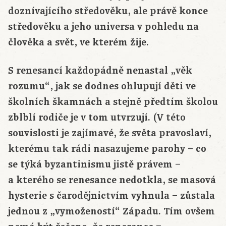
doznívajícího středověku, ale právě konce
středověku a jeho universa v pohledu na
člověka a svět, ve kterém žije.
S renesancí každopádně nenastal „věk
rozumu“, jak se dodnes ohlupují děti ve
školních škamnách a stejně předtím školou
zblblí rodiče je v tom utvrzují. (V této
souvislosti je zajímavé, že světa pravoslaví,
kterému tak rádi nasazujeme parohy – co
se týká byzantinismu jistě právem –
a kterého se renesance nedotkla, se masová
hysterie s čarodějnictvím vyhnula – zůstala
jednou z „vymožeností“ Západu. Tím ovšem