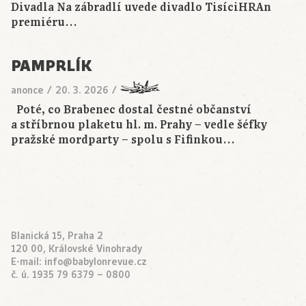
Divadla Na zábradlí uvede divadlo TisíciHRAn
premiéru…
PAMPRLÍK
anonce
/
20. 3. 2026
/
Poté, co Brabenec dostal čestné občanství
a stříbrnou plaketu hl. m. Prahy − vedle šéfky
pražské mordparty − spolu s Fifinkou…
Blanická 15, Praha 2
120 00, Královské Vinohrady
E-mail:
info@babylonrevue.cz
č. ú. 1935 79 6379 – 0800