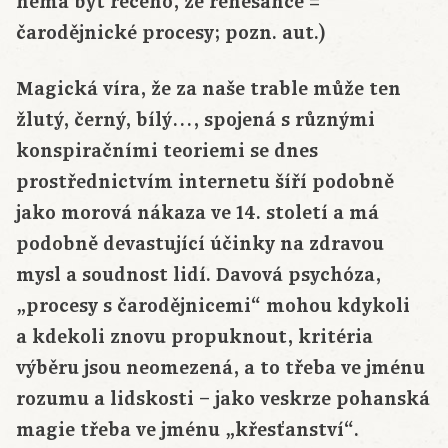
nemá být řečeno, že renesance =
čarodějnické procesy; pozn. aut.)
Magická víra, že za naše trable může ten
žlutý, černý, bílý…, spojená s různými
konspiračními teoriemi se dnes
prostřednictvím internetu šíří podobně
jako morová nákaza ve 14. století a má
podobně devastující účinky na zdravou
mysl a soudnost lidí. Davová psychóza,
„procesy s čarodějnicemi“ mohou kdykoli
a kdekoli znovu propuknout, kritéria
výběru jsou neomezená, a to třeba ve jménu
rozumu a lidskosti – jako veskrze pohanská
magie třeba ve jménu „křesťanství“.