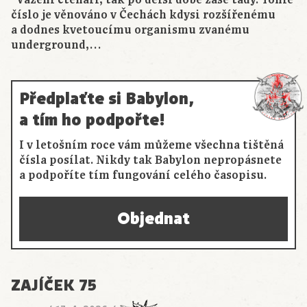
Vážení čtenáři, tak po delší době zase tady. Tohle
číslo je věnováno v Čechách kdysi rozšířenému
a dodnes kvetoucímu organismu zvanému
underground,…
Předplaťte si Babylon,
a tím ho podpořte!
I v letošním roce vám můžeme všechna tištěná
čísla posílat. Nikdy tak Babylon nepropásnete
a podpoříte tím fungování celého časopisu.
Objednat
ZAJÍČEK 75