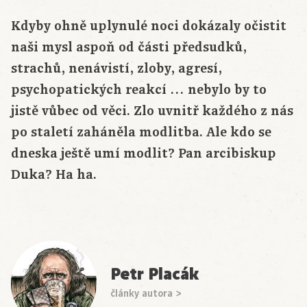
Kdyby ohně uplynulé noci dokázaly očistit
naši mysl aspoň od části předsudků,
strachů, nenávistí, zloby, agresí,
psychopatických reakcí … nebylo by to
jistě vůbec od věci. Zlo uvnitř každého z nás
po staletí zaháněla modlitba. Ale kdo se
dneska ještě umí modlit? Pan arcibiskup
Duka? Ha ha.
Petr Placák
články autora >