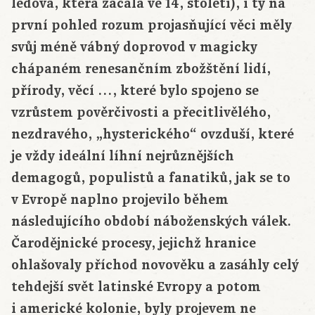
ledová, která začala ve 14, století), i ty na
první pohled rozum projasňující věci měly
svůj méně vábný doprovod v magicky
chápaném renesančním zbožštění lidí,
přírody, věcí …, které bylo spojeno se
vzrůstem pověrčivosti a přecitlivělého,
nezdravého, „hysterického“ ovzduší, které
je vždy ideální líhní nejrůznějších
demagogů, populistů a fanatiků, jak se to
v Evropě naplno projevilo během
následujícího období náboženských válek.
Čarodějnické procesy, jejichž hranice
ohlašovaly příchod novověku a zasáhly celý
tehdejší svět latinské Evropy a potom
i americké kolonie, byly projevem ne