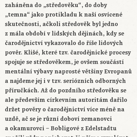
zaháněna do „středověku“, do doby
„temna“ jako protikladu k naší osvícené
skutečnosti, ačkoli středověk byl jedno
z mála období v lidských dějinách, kdy se
čarodějnictví vykazovalo do říše lidových
pověr. Klišé, které tzv. čarodějnické procesy
spojuje se středověkem, je ovšem součástí
mentální výbavy naprosté většiny Evropanů
a najdeme jej i v tzv. seriózních odborných
příručkách. Až do pozdního středověku se
ale především církevním autoritám dařilo
držet pověry o čarodějnictví více méně na
uzdě, ač se je různí doboví zemanovci
a okamurovci – Bobligové z Edelstadtu