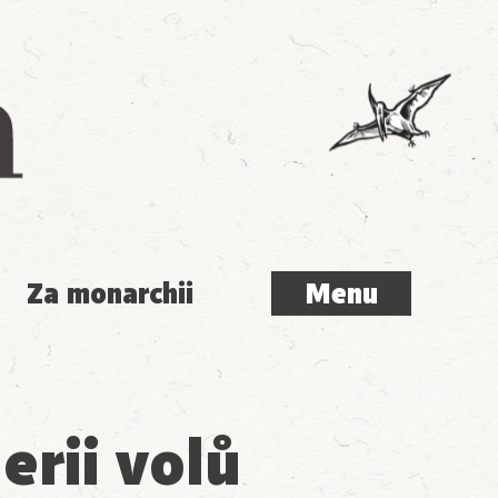
Menu
Za monarchii
Menu
erii volů