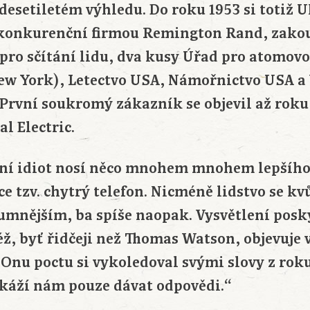
 desetiletém výhledu. Do roku 1953 si totiž
 konkurenční firmou Remington Rand, zakou
pro sčítání lidu, dva kusy Úřad pro atomovo
ew York), Letectvo USA, Námořnictvo USA a
 První soukromý zákazník se objevil až roku
l Electric.
dní idiot nosí něco mnohem mnohem lepšího
e tzv. chytrý telefon. Nicméně lidstvo se kv
zumnějším, ba spíše naopak. Vysvětlení posk
též, byť řidčeji než Thomas Watson, objevuje
 Onu poctu si vykoledoval svými slovy z roku
okáží nám pouze dávat odpovědi.“