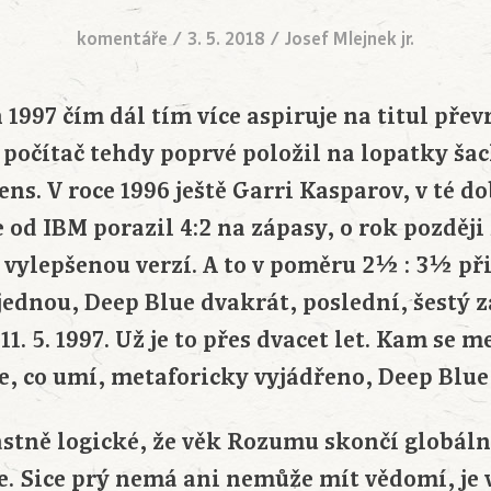
komentáře
/
3. 5. 2018
/
Josef Mlejnek jr.
1997 čím dál tím více aspiruje na titul pře
– počítač tehdy poprvé položil na lopatky ša
s. V roce 1996 ještě Garri Kasparov, v té do
 od IBM porazil 4:2 na zápasy, o rok později 
 vylepšenou verzí. A to v poměru 2½ : 3½ př
ednou, Deep Blue dvakrát, poslední, šestý z
11. 5. 1997. Už je to přes dvacet let. Kam se 
e, co umí, metaforicky vyjádřeno, Deep Blu
lastně logické, že věk Rozumu skončí globál
e. Sice prý nemá ani nemůže mít vědomí, je