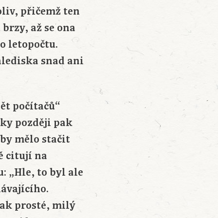
liv, přičemž ten
 brzy, až se ona
o letopočtu.
hlediska snad ani
ět počítačů“
oky později pak
 by mělo stačit
 citují na
 „Hle, to byl ale
ávajícího.
Jak prosté, milý