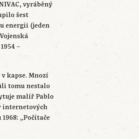
 UNIVAC, vyráběný
pilo šest
u energii (jeden
 Vojenská
 1954 –
 v kapse. Mnozí
ůli tomu nestalo
ytuje malíř Pablo
 v internetových
 1968: „Počítače