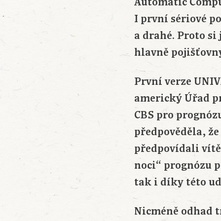
Automatic Comput
I první sériové p
a drahé. Proto si
hlavně pojišťovn
První verze UNIV
americký Úřad pr
CBS pro prognóz
předpověděla, že
předpovídali vít
noci“ prognózu po
tak i díky této ud
Nicméně odhad t