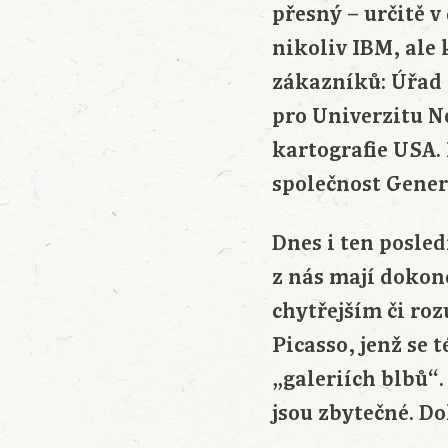
přesný – určitě v
nikoliv IBM, ale
zákazníků: Úřad 
pro Univerzitu N
kartografie USA.
společnost Genera
Dnes i ten posle
z nás mají dokonc
chytřejším či ro
Picasso, jenž se 
„galeriích blbů“.
jsou zbytečné. D