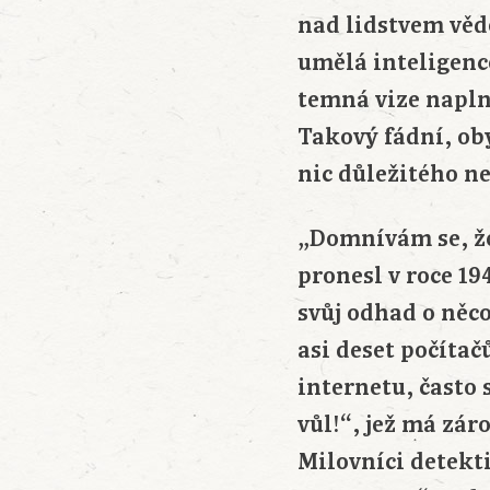
nad lidstvem věd
umělá inteligence
temná vize naplní
Takový fádní, ob
nic důležitého ne
„Domnívám se, že
pronesl v roce 19
svůj odhad o něco
asi deset počítač
internetu, často 
vůl!“, jež má zár
Milovníci detekti