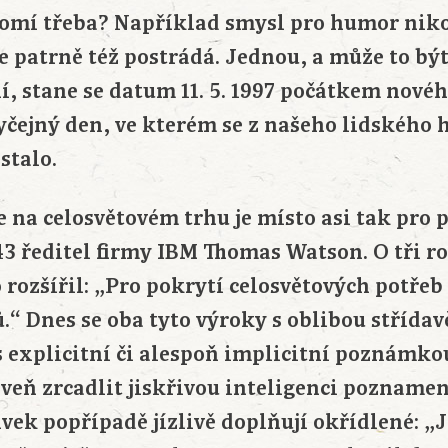
omí třeba? Například smysl pro humor niko
 patrně též postrádá. Jednou, a může to být
, stane se datum 11. 5. 1997 počátkem novéh
yčejný den, ve kterém se z našeho lidského 
stalo.
 na celosvětovém trhu je místo asi tak pro p
43 ředitel firmy IBM Thomas Watson. O tři r
 rozšířil: „Pro pokrytí celosvětových potřeb
ů.“ Dnes se oba tyto výroky s oblibou střídavě
s explicitní či alespoň implicitní poznámkou:
oveň zrcadlit jiskřivou inteligenci poznamen
vek popřípadě jízlivě doplňují okřídlené: „