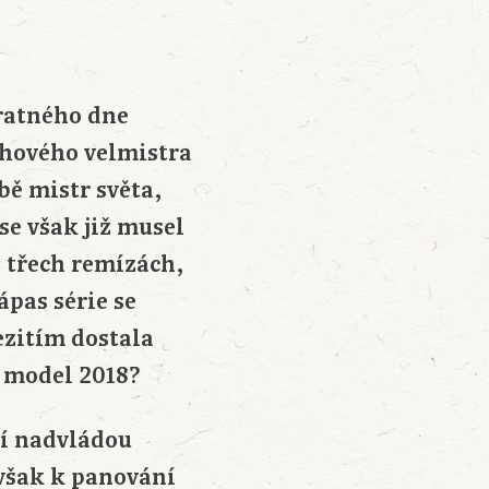
vratného dne
chového velmistra
bě mistr světa,
se však již musel
i třech remízách,
ápas série se
mezitím dostala
e model 2018?
ní nadvládou
 však k panování