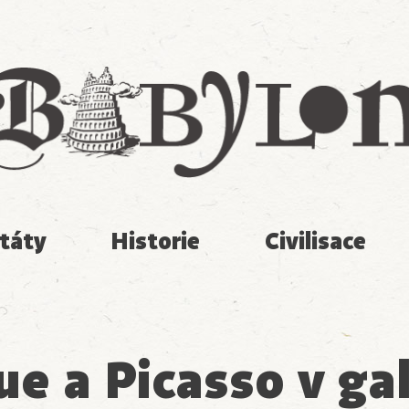
Babylon
táty
Historie
Civilisace
e a Picasso v gal