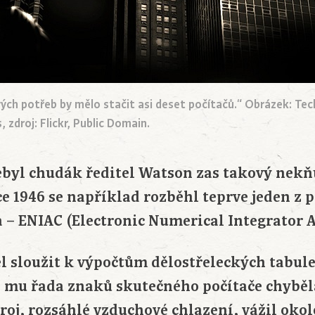
ých potřeb by mělo stačit asi deset počítačů.“ Obrázek: Tec
droj: Flickr, Public Domain.
ebyl chudák ředitel Watson zas takový nekňu
ce 1946 se například rozběhl teprve jeden z 
va – ENIAC (Electronic Numerical Integrator
l sloužit k výpočtům dělostřeleckých tabul
yž mu řada znaků skutečného počítače chyběla
roj, rozsáhlé vzduchové chlazení, vážil okol