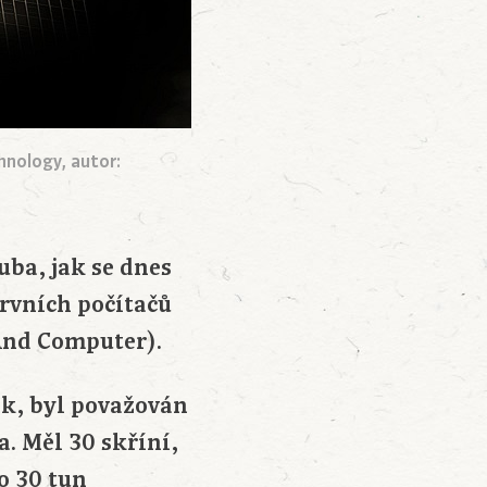
hnology, autor:
ba, jak se dnes
prvních počítačů
 And Computer).
ek, byl považován
. Měl 30 skříní,
o 30 tun