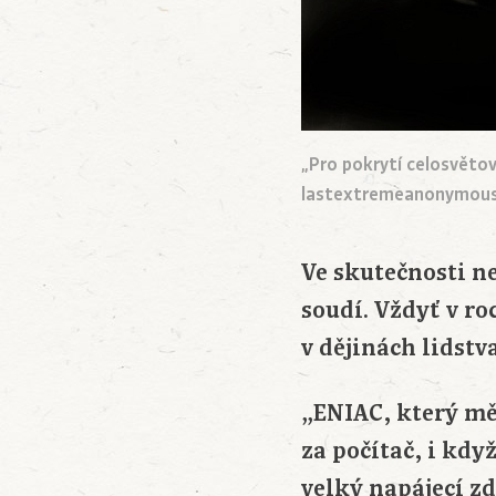
„Pro pokrytí celosvětov
lastextremeanonymous, z
Ve skutečnosti n
soudí. Vždyť v ro
v dějinách lidst
„ENIAC, který mě
za počítač, i kd
velký napájecí zd