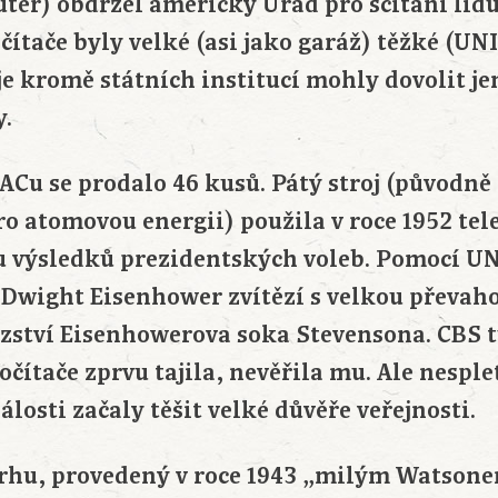
er) obdržel americký Úřad pro sčítání lidu 
očítače byly velké (asi jako garáž) těžké (UN
 je kromě státních institucí mohly dovolit je
y.
ACu se prodalo 46 kusů. Pátý stroj (původně
o atomovou energii) použila v roce 1952 tele
u výsledků prezidentských voleb. Pomocí U
 Dwight Eisenhower zvítězí s velkou převaho
ězství Eisenhowerova soka Stevensona. CBS t
čítače zprvu tajila, nevěřila mu. Ale nesplet
álosti začaly těšit velké důvěře veřejnosti.
rhu, provedený v roce 1943 „milým Watson