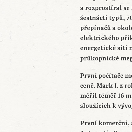
a rozprostíral se
šestnácti typů, 7
přepínačů a okol
elektrického pří
energetické síti 
průkopnické meg
První počítače mo
ceně. Mark I. z r
měřil téměř 16 me
sloužících k výv
První komerční, 