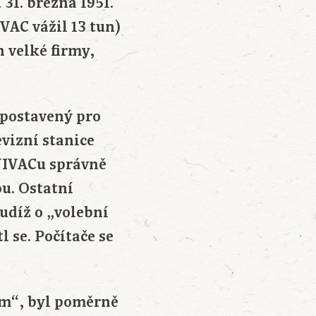
31. března 1951.
IVAC vážil 13 tun)
n velké firmy,
 postavený pro
vizní stanice
NIVACu správně
u. Ostatní
udíž o „volební
l se. Počítače se
em“, byl poměrně