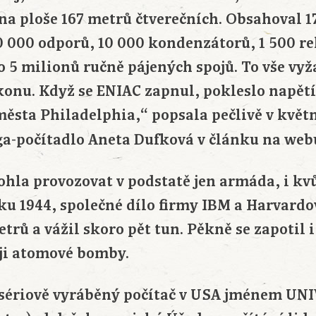
 na ploše 167 metrů čtverečních. Obsahoval 
0 000 odporů, 10 000 kondenzátorů, 1 500 re
o 5 milionů ručně pájených spojů. To vše vy
konu. Když se ENIAC zapnul, pokleslo napětí 
města Philadelphia,“ popsala pečlivě v květ
a-počítadlo Aneta Dufková v článku na we
hla provozovat v podstatě jen armáda, i kvů
oku 1944, společné dílo firmy IBM a Harvardo
trů a vážil skoro pět tun. Pěkně se zapotil 
oji atomové bomby.
sériově vyráběný počítač v USA jménem UN