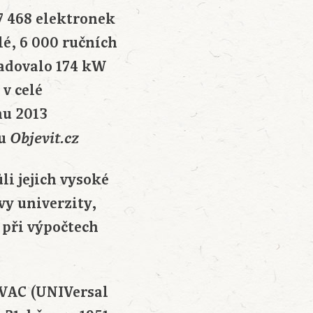
17 468 elektronek
lé, 6 000 ručních
žadovalo 174 kW
v celé
nu 2013
bu
Objevit.cz
li jejich vysoké
vy univerzity,
i při výpočtech
IVAC (UNIVersal