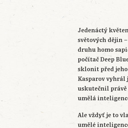
Jedenáctý květen 
světových dějin 
druhu homo sapien
počítač Deep Blue
sklonit před jeho
Kasparov vyhrál j
uskutečnil právě 
umělá inteligenc
Ale vždyť je to v
umělé inteligenc