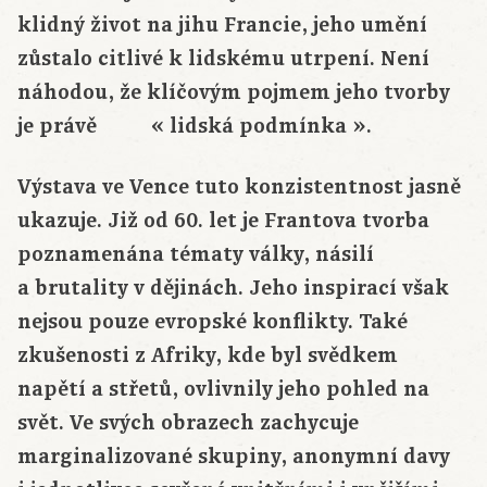
klidný život na jihu Francie, jeho umění
zůstalo citlivé k lidskému utrpení. Není
náhodou, že klíčovým pojmem jeho tvorby
je právě « lidská podmínka ».
Výstava ve Vence tuto konzistentnost jasně
ukazuje. Již od 60. let je Frantova tvorba
poznamenána tématy války, násilí
a brutality v dějinách. Jeho inspirací však
nejsou pouze evropské konflikty. Také
zkušenosti z Afriky, kde byl svědkem
napětí a střetů, ovlivnily jeho pohled na
svět. Ve svých obrazech zachycuje
marginalizované skupiny, anonymní davy