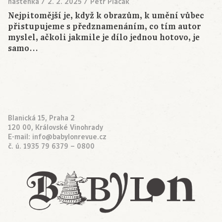
nástěnka
/
2. 2. 2025
/
Petr Placák
Nejpitomější je, když k obrazům, k umění vůbec
přistupujeme s předznamenáním, co tím autor
myslel, ačkoli jakmile je dílo jednou hotovo, je
samo…
Blanická 15, Praha 2
120 00, Královské Vinohrady
E-mail:
info@babylonrevue.cz
č. ú. 1935 79 6379 – 0800