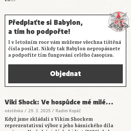
Předplaťte si Babylon,
a tím ho podpořte!
I v letošním roce vám můžeme všechna tištěná
čísla posílat. Nikdy tak Babylon nepropásnete
a podpoříte tím fungování celého časopisu.
Objednat
Viki Shock: Ve hospůdce mé milé…
nástěnka
/
29. 3. 2025
/
Radim Kopáč
Když jsme skládali s Vikim Shockem
reprezentativní výbor z jeho básnického díla