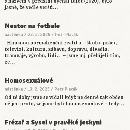
s názvem V předsíni dýchal idiot (2020), bylo
jasné, že vedle veršů…
Nestor na fotbale
nástěnka
/
23. 2. 2025
/
Petr Placák
Hnusnou normalizační realitu – školu, práci,
televizi, kulturu, zábavu, dopravu, divadla,
tramvaje, výrobu, lidi… – jsme mj. přebíjeli tím,
že…
Homosexuálové
nástěnka
/
13. 2. 2025
/
Petr Placák
Od té doby jsme se vídali když ne denně tak obden
už jen proto, že jsme byli homosexuálové – tedy…
Frézař a Sysel v pravěké jeskyni