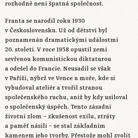
rozhodně není špatná společnost.
Franta se narodil roku 1930
v Československu. Už od dětství byl
poznamenán dramatickými událostmi
20. století. V roce 1958 opustil zemi
sevřenou komunistickou diktaturou
a odešel do Francie. Neusadil se však
v Paříži, nýbrž ve Vence u moře, kde si
vybudoval ateliér a tvořil stranou
společenského ruchu, aniž by kdy usiloval
o společenský úspěch. Tento zásadní
životní zlom – zkušenost exilu, ztráty
a paměť násilí – se stal základním
kamenem jeho tvorby. Přestože mohl zvolit