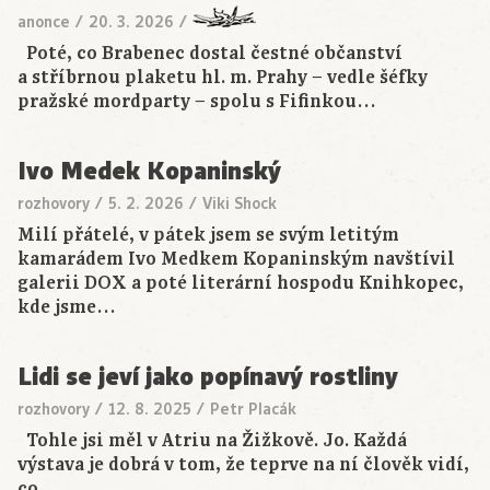
anonce
/
20. 3. 2026
/
Poté, co Brabenec dostal čestné občanství
a stříbrnou plaketu hl. m. Prahy − vedle šéfky
pražské mordparty − spolu s Fifinkou…
Ivo Medek Kopaninský
rozhovory
/
5. 2. 2026
/
Viki Shock
Milí přátelé, v pátek jsem se svým letitým
kamarádem Ivo Medkem Kopaninským navštívil
galerii DOX a poté literární hospodu Knihkopec,
kde jsme…
Lidi se jeví jako popínavý rostliny
rozhovory
/
12. 8. 2025
/
Petr Placák
Tohle jsi měl v Atriu na Žižkově. Jo. Každá
výstava je dobrá v tom, že teprve na ní člověk vidí,
co…