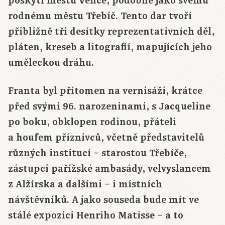
poskytl městu Vence, podobně jako svému
rodnému městu Třebíč. Tento dar tvoří
přibližně tři desítky reprezentativních děl,
pláten, kreseb a litografií, mapujících jeho
uměleckou dráhu.
Franta byl přítomen na vernisáži, krátce
před svými 96. narozeninami, s Jacqueline
po boku, obklopen rodinou, přáteli
a houfem příznivců, včetně představitelů
různých institucí – starostou Třebíče,
zástupci pařížské ambasády, velvyslancem
z Alžírska a dalšími – i místních
návštěvníků. A jako souseda bude mít ve
stálé expozici Henriho Matisse – a to