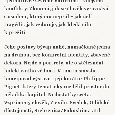
i jednotlivce sevřené vnitřními i vnějšími
konflikty. Zkoumá, jak se člověk vyrovnává
s osudem, který mu nepřál – jak čelí
tragédii, jak vzdoruje, jak hledá sílu
k přežití.
Jeho postavy bývají nahé, namačkané jedna
na druhou, bez konkrétní identity, zbavené
dekoru. Nejde o portréty, ale o ztělesnění
kolektivního vědomí. V tomto smyslu
koncipoval výstavu i její kurátor Philippe
Piguet, který tematicky rozdělil prostor do
několika kapitol: Nedostatky světa,
Vzpřímený člověk, Z exilu, Svědek, O lidské
důstojnosti, Srebrenica/Fukushima atd.