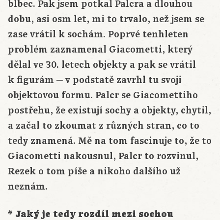
blbec. Pak jsem potkal Palcra a dlouhou
dobu, asi osm let, mi to trvalo, než jsem se
zase vrátil k sochám. Poprvé tenhleten
problém zaznamenal Giacometti, který
dělal ve 30. letech objekty a pak se vrátil
k figurám ─ v podstatě zavrhl tu svoji
objektovou formu. Palcr se Giacomettiho
postřehu, že existují sochy a objekty, chytil,
a začal to zkoumat z různých stran, co to
tedy znamená. Mě na tom fascinuje to, že to
Giacometti nakousnul, Palcr to rozvinul,
Rezek o tom píše a nikoho dalšího už
neznám.
* Jaký je tedy rozdíl mezi sochou