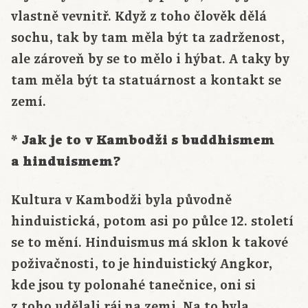
vlastně vevnitř. Když z toho člověk dělá
sochu, tak by tam měla být ta zadrženost,
ale zároveň by se to mělo i hýbat. A taky by
tam měla být ta statuárnost a kontakt se
zemí.
* Jak je to v Kambodži s buddhismem
a hinduismem?
Kultura v Kambodži byla původně
hinduistická, potom asi po půlce 12. století
se to mění. Hinduismus má sklon k takové
poživačnosti, to je hinduistický Angkor,
kde jsou ty polonahé tanečnice, oni si
z toho udělali ráj na zemi. Na to byla