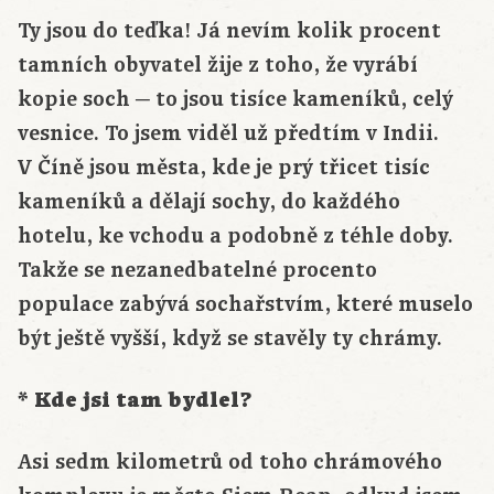
Ty jsou do teďka! Já nevím kolik procent
tamních obyvatel žije z toho, že vyrábí
kopie soch ─ to jsou tisíce kameníků, celý
vesnice. To jsem viděl už předtím v Indii.
V Číně jsou města, kde je prý třicet tisíc
kameníků a dělají sochy, do každého
hotelu, ke vchodu a podobně z téhle doby.
Takže se nezanedbatelné procento
populace zabývá sochařstvím, které muselo
být ještě vyšší, když se stavěly ty chrámy.
* Kde jsi tam bydlel?
Asi sedm kilometrů od toho chrámového