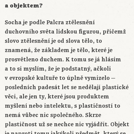
a objektem?
Socha je podle Palcra ztělesnění
duchovního světa lidskou figurou, přičemž
slovo ztělesnění je od slova tělo, to
znamená, že základem je tělo, které je
prosvětleno duchem. K tomu se já hlásím
a to si myslím, že je podstatný, ačkoli
v evropské kultuře to úplně vymizelo ─
posledních padesát let se nedělají plastické
věci, ale jen ty, které jsou produktem
myšlení nebo intelektu, s plastičností to
nemá vůbec nic společného. Skrze
plastičnost už se nechce nic vyjádřit. Objekt
je naproti tomu jakýkoli předmět, který se