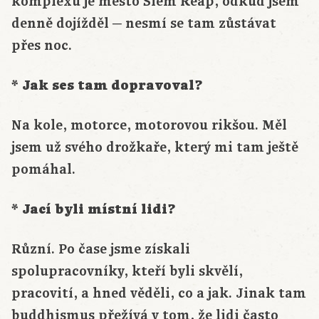
komplexu je město Siem Reap, odkud jsem
denně dojížděl ─ nesmí se tam zůstávat
přes noc.
* Jak ses tam dopravoval?
Na kole, motorce, motorovou rikšou. Měl
jsem už svého drožkaře, který mi tam ještě
pomáhal.
* Jací byli místní lidi?
Různí. Po čase jsme získali
spolupracovníky, kteří byli skvělí,
pracovití, a hned věděli, co a jak. Jinak tam
buddhismus přežívá v tom, že lidi často