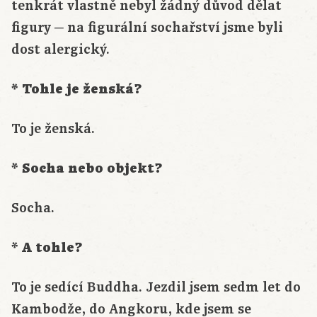
tenkrát vlastně nebyl žádný důvod dělat
figury ─ na figurální sochařství jsme byli
dost alergický.
* Tohle je ženská?
To je ženská.
* Socha nebo objekt?
Socha.
* A tohle?
To je sedící Buddha. Jezdil jsem sedm let do
Kambodže, do Angkoru, kde jsem se