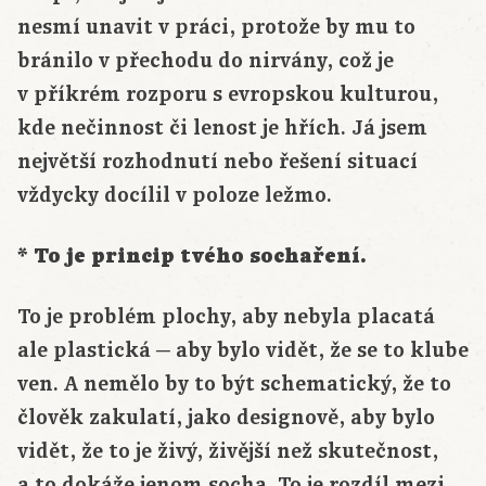
nesmí unavit v práci, protože by mu to
bránilo v přechodu do nirvány, což je
v příkrém rozporu s evropskou kulturou,
kde nečinnost či lenost je hřích. Já jsem
největší rozhodnutí nebo řešení situací
vždycky docílil v poloze ležmo.
* To je princip tvého sochaření.
To je problém plochy, aby nebyla placatá
ale plastická ─ aby bylo vidět, že se to klube
ven. A nemělo by to být schematický, že to
člověk zakulatí, jako designově, aby bylo
vidět, že to je živý, živější než skutečnost,
a to dokáže jenom socha. To je rozdíl mezi