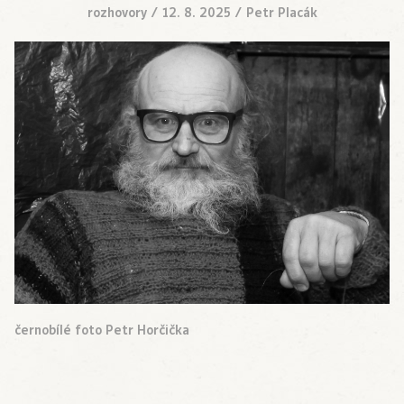
rozhovory
/
12. 8. 2025
/
Petr Placák
černobílé foto Petr Horčička