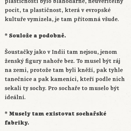
plastičnosti bylo blahodárné, neuvěřitelný
pocit, ta plastičnost, která v evropské
kultuře vymizela, je tam přítomná všude.
* Soulože a podobně.
Šoustačky jako v Indii tam nejsou, jenom
ženský figury nahoře bez. To musel být ráj
na zemi, protože tam byli kněží, pak tyhle
tanečnice a pak kameníci, kteří podle nich
sekali ty sochy. Pro sochaře to muselo být
ideální.
* Musely tam existovat sochařské
fabriky.