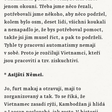
jenom okouní. Třeba jsme něco řezali,
potřebovali jsme někoho, aby něco podržel,
kolem bylo osm, deset lidí, všichni koukali
a nenapadlo je, že bys potřeboval pomoct,
takže jsi jim musel říct, a pak to podrželi.
Tyhle ty pracovní automatismy nemají
v sobě. Proto je rozčilují Vietnamci, kteří
jsou pracovití a tzv. ziskuchtiví.
* Asijští Němci.
Jo, furt makaj a otravují, mají to
zorganizovaný a tak. To se říká, že
Vietnamec zasadí rýži, Kambodžan ji hlídá
a Laosan poslouchá, jak roste. V historii