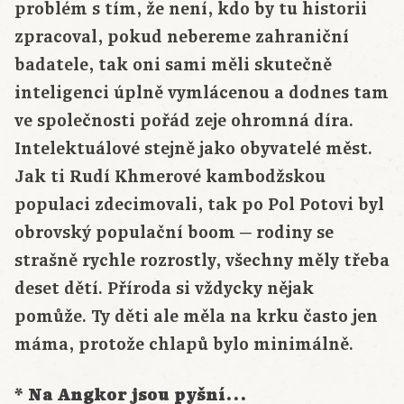
problém s tím, že není, kdo by tu historii
zpracoval, pokud nebereme zahraniční
badatele, tak oni sami měli skutečně
inteligenci úplně vymlácenou a dodnes tam
ve společnosti pořád zeje ohromná díra.
Intelektuálové stejně jako obyvatelé měst.
Jak ti Rudí Khmerové kambodžskou
populaci zdecimovali, tak po Pol Potovi byl
obrovský populační boom ─ rodiny se
strašně rychle rozrostly, všechny měly třeba
deset dětí. Příroda si vždycky nějak
pomůže. Ty děti ale měla na krku často jen
máma, protože chlapů bylo minimálně.
* Na Angkor jsou pyšní…