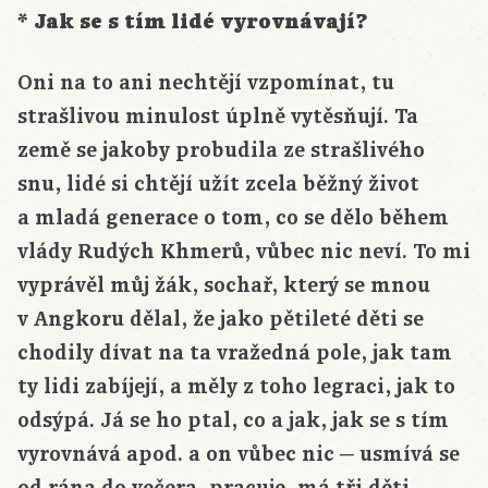
* Jak se s tím lidé vyrovnávají?
Oni na to ani nechtějí vzpomínat, tu
strašlivou minulost úplně vytěsňují. Ta
země se jakoby probudila ze strašlivého
snu, lidé si chtějí užít zcela běžný život
a mladá generace o tom, co se dělo během
vlády Rudých Khmerů, vůbec nic neví. To mi
vyprávěl můj žák, sochař, který se mnou
v Angkoru dělal, že jako pětileté děti se
chodily dívat na ta vražedná pole, jak tam
ty lidi zabíjejí, a měly z toho legraci, jak to
odsýpá. Já se ho ptal, co a jak, jak se s tím
vyrovnává apod. a on vůbec nic ─ usmívá se
od rána do večera, pracuje, má tři děti,