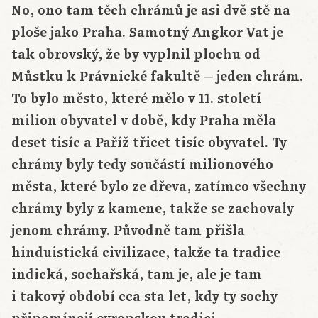
No, ono tam těch chrámů je asi dvě stě na
ploše jako Praha. Samotný Angkor Vat je
tak obrovský, že by vyplnil plochu od
Můstku k Právnické fakultě ─ jeden chrám.
To bylo město, které mělo v 11. století
milion obyvatel v době, kdy Praha měla
deset tisíc a Paříž třicet tisíc obyvatel. Ty
chrámy byly tedy součástí milionového
města, které bylo ze dřeva, zatímco všechny
chrámy byly z kamene, takže se zachovaly
jenom chrámy. Původně tam přišla
hinduistická civilizace, takže ta tradice
indická, sochařská, tam je, ale je tam
i takový období cca sta let, kdy ty sochy