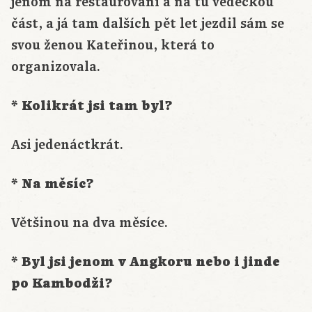
jenom na restaurování a na tu vědeckou
část, a já tam dalších pět let jezdil sám se
svou ženou Kateřinou, která to
organizovala.
* Kolikrát jsi tam byl?
Asi jedenáctkrát.
* Na měsíc?
Většinou na dva měsíce.
* Byl jsi jenom v Angkoru nebo i jinde
po Kambodži?