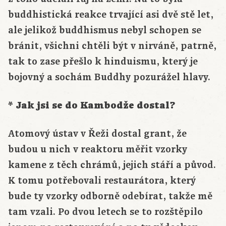
buddhistická reakce trvající asi dvě stě let,
ale jelikož buddhismus nebyl schopen se
bránit, všichni chtěli být v nirváně, patrně,
tak to zase přešlo k hinduismu, který je
bojovný a sochám Buddhy pozurážel hlavy.
* Jak jsi se do Kambodže dostal?
Atomový ústav v Řeži dostal grant, že
budou u nich v reaktoru měřit vzorky
kamene z těch chrámů, jejich stáří a původ.
K tomu potřebovali restaurátora, který
bude ty vzorky odborně odebírat, takže mě
tam vzali. Po dvou letech se to rozštěpilo