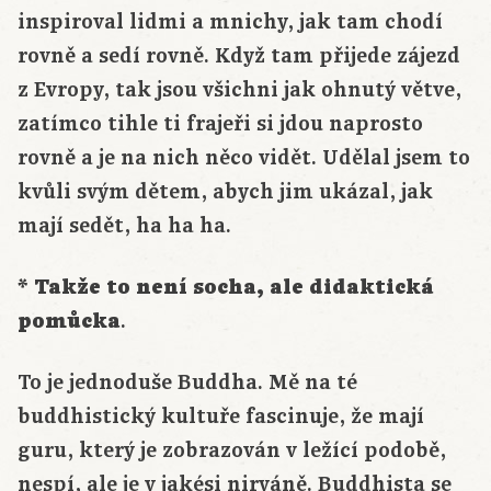
inspiroval lidmi a mnichy, jak tam chodí
rovně a sedí rovně. Když tam přijede zájezd
z Evropy, tak jsou všichni jak ohnutý větve,
zatímco tihle ti frajeři si jdou naprosto
rovně a je na nich něco vidět. Udělal jsem to
kvůli svým dětem, abych jim ukázal, jak
mají sedět, ha ha ha.
* Takže to není socha, ale didaktická
pomůcka
.
To je jednoduše Buddha. Mě na té
buddhistický kultuře fascinuje, že mají
guru, který je zobrazován v ležící podobě,
nespí, ale je v jakési nirváně. Buddhista se