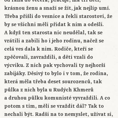
krásnou ženu a snaží se žít, jak nejlíp umí.
Třeba přišli do vesnice a řekli starostovi, že
by se všichni měli přidat k nim a odešli.
A když ten starosta nic neudělal, tak se
vrátili a zabili ho i jeho rodinu, načež se
celá ves dala k nim. Rodiče, kteří se
zpěčovali, zavraždili, a děti vzali do
výcviku. Z nich pak vychovali ty nejhorší
zabijáky. Děsivý to bylo i v tom, že rodina,
která měla třeba deset sourozenců, tak
půlka z nich byla u Rudých Khmerů
a druhou půlku komunisté vyvraždili. A co
potom s tím, měli se vraždit dál? Tak to
nechali být. Radši na to nemyslet, užívat si,