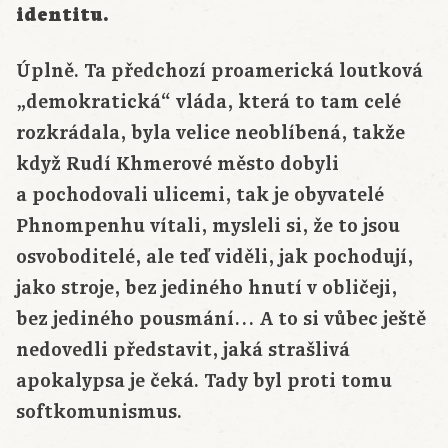
identitu.
Úplně. Ta předchozí proamerická loutková
„demokratická“ vláda, která to tam celé
rozkrádala, byla velice neoblíbená, takže
když Rudí Khmerové město dobyli
a pochodovali ulicemi, tak je obyvatelé
Phnompenhu vítali, mysleli si, že to jsou
osvoboditelé, ale teď viděli, jak pochodují,
jako stroje, bez jediného hnutí v obličeji,
bez jediného pousmání… A to si vůbec ještě
nedovedli představit, jaká strašlivá
apokalypsa je čeká. Tady byl proti tomu
softkomunismus.