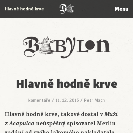
Menu
Hlavně hodně krve
Babylon
Hlavně hodně krve
komentáře
/
11. 12. 2015
/
Petr Mach
Hlavně hodně krve, takové dostal v
Muži
neúspěšný spisovatel Merlin
z Acapulca
zadání od svého lakomého nakladatele