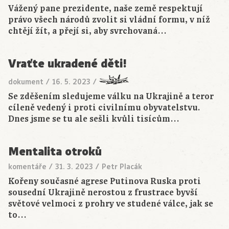
Vážený pane prezidente, naše země respektují
právo všech národů zvolit si vládní formu, v níž
chtějí žít, a přejí si, aby svrchovaná…
Vraťte ukradené děti!
dokument
/
16. 5. 2023
/
Se zděšením sledujeme válku na Ukrajině a teror
cíleně vedený i proti civilnímu obyvatelstvu.
Dnes jsme se tu ale sešli kvůli tisícům…
Mentalita otroků
komentáře
/
31. 3. 2023
/
Petr Placák
Kořeny současné agrese Putinova Ruska proti
sousední Ukrajině nerostou z frustrace byvší
světové velmoci z prohry ve studené válce, jak se
to…