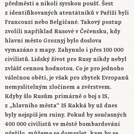
předměstí a nikoli syrskou poušť. Šest
z identifikovaných atentátníků v Paříži byli
Francouzi nebo Belgičané. Takový postup
zvolili například Rusové v Čečensku, kdy
hlavní město Groznyj bylo doslova
vymazáno z mapy. Zahynulo i přes 100 000
civilistů. Lidský život pro Rusy nikdy nebyl
zvlášť cennou hodnotou. Co je pro jednoho
válečnou obětí, je však pro zbytek Evropanů
nemyslitelným zločinem a zvěrstvem.
Kdyby šlo Rusům primárně o boj s IS,
z „hlavního města“ IS Rakká by už dnes
byly nejspíš jen ruiny. Pokud by současných
400 000 civilistů ve městě bombardování
přežilo, můžeme se domyslet, kam by se