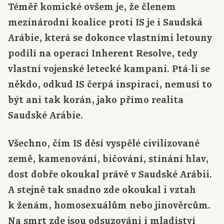
Téměř komické ovšem je, že členem
mezinárodní koalice proti IS je i Saudská
Arábie, která se dokonce vlastními letouny
podílí na operaci Inherent Resolve, tedy
vlastní vojenské letecké kampani. Ptá-li se
někdo, odkud IS čerpá inspiraci, nemusí to
být ani tak korán, jako přímo realita
Saudské Arábie.
Všechno, čím IS děsí vyspělé civilizované
země, kamenování, bičování, stínání hlav,
dost dobře okoukal právě v Saudské Arábii.
A stejně tak snadno zde okoukal i vztah
k ženám, homosexuálům nebo jinověrcům.
Na smrt zde jsou odsuzováni i mladiství