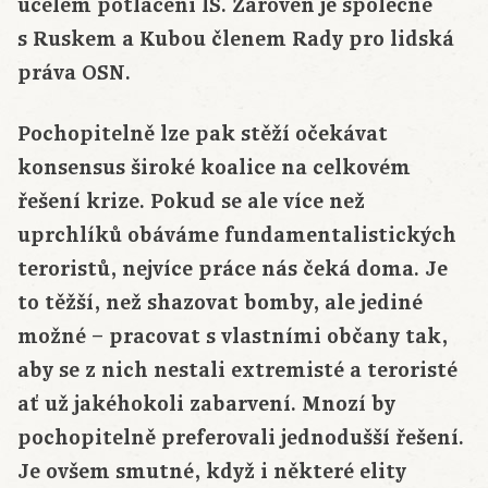
účelem potlačení IS. Zároveň je společně
s Ruskem a Kubou členem Rady pro lidská
práva OSN.
Pochopitelně lze pak stěží očekávat
konsensus široké koalice na celkovém
řešení krize. Pokud se ale více než
uprchlíků obáváme fundamentalistických
teroristů, nejvíce práce nás čeká doma. Je
to těžší, než shazovat bomby, ale jediné
možné – pracovat s vlastními občany tak,
aby se z nich nestali extremisté a teroristé
ať už jakéhokoli zabarvení. Mnozí by
pochopitelně preferovali jednodušší řešení.
Je ovšem smutné, když i některé elity