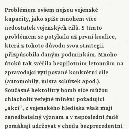
Problémem ovšem nejsou vojenské
kapacity, jako spíše mnohem více
nedostatek vojenských cílů. S tímto
problémem se potýkala už první koalice,
která z tohoto důvodu svou strategii
přizpůsobila daným podmínkám. Mnoho
útoků tak svěřila bezpilotním letounům na
zpravodajci vytipované konkrétní cíle
(automobily, místa schůzek apod.).
Současné hektolitry bomb sice můžou
chlácholit veřejné mínění požadující
„akci“, z vojenského hlediska však mají
zanedbatelný význam a v neposlední řadě
pomáhají udržovat v chodu bezprecedentní