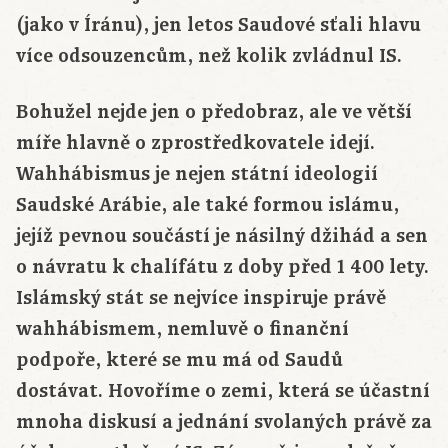
(jako v Íránu), jen letos Saudové sťali hlavu
více odsouzencům, než kolik zvládnul IS.
Bohužel nejde jen o předobraz, ale ve větší
míře hlavně o zprostředkovatele idejí.
Wahhábismus je nejen státní ideologií
Saudské Arábie, ale také formou islámu,
jejíž pevnou součástí je násilný džihád a sen
o návratu k chalífátu z doby před 1 400 lety.
Islámský stát se nejvíce inspiruje právě
wahhábismem, nemluvě o finanční
podpoře, které se mu má od Saudů
dostávat. Hovoříme o zemi, která se účastní
mnoha diskusí a jednání svolaných právě za