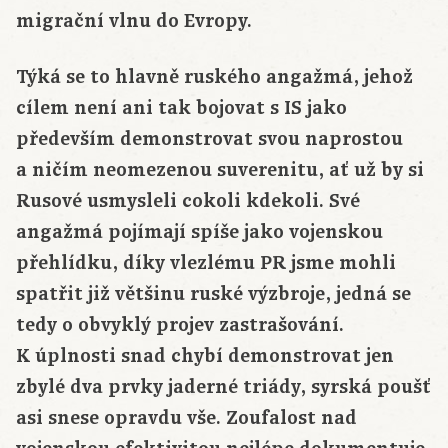
migrační vlnu do Evropy.
Týká se to hlavně ruského angažmá, jehož
cílem není ani tak bojovat s IS jako
především demonstrovat svou naprostou
a ničím neomezenou suverenitu, ať už by si
Rusové usmysleli cokoli kdekoli. Své
angažmá pojímají spíše jako vojenskou
přehlídku, díky vlezlému PR jsme mohli
spatřit již většinu ruské výzbroje, jedná se
tedy o obvyklý projev zastrašování.
K úplnosti snad chybí demonstrovat jen
zbylé dva prvky jaderné triády, syrská poušť
asi snese opravdu vše. Zoufalost nad