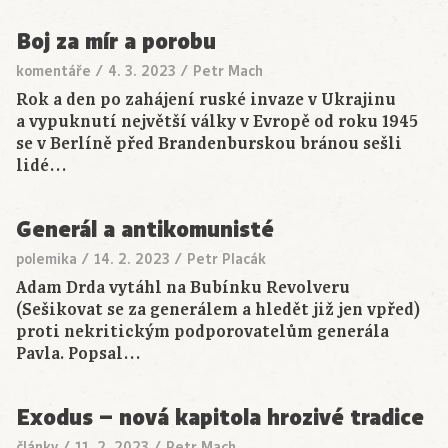
Boj za mír a porobu
komentáře
/
4. 3. 2023
/
Petr Mach
Rok a den po zahájení ruské invaze v Ukrajinu
a vypuknutí největší války v Evropě od roku 1945
se v Berlíně před Brandenburskou bránou sešli
lidé…
Generál a antikomunisté
polemika
/
14. 2. 2023
/
Petr Placák
Adam Drda vytáhl na Bubínku Revolveru
(Sešikovat se za generálem a hledět již jen vpřed)
proti nekritickým podporovatelům generála
Pavla. Popsal…
Exodus – nová kapitola hrozivé tradice
články
/
11. 2. 2023
/
Petr Mach