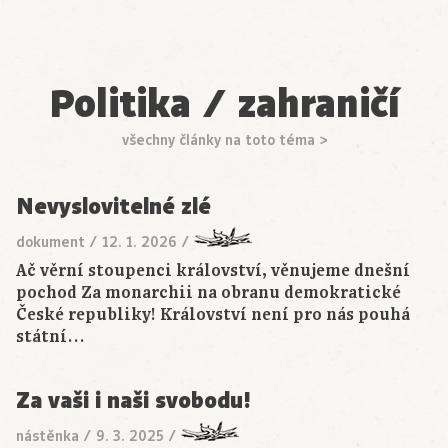
Politika / zahraničí
všechny články na toto téma >
Nevyslovitelné zlé
dokument
/
12. 1. 2026
/
Ač věrní stoupenci království, věnujeme dnešní
pochod Za monarchii na obranu demokratické
České republiky! Království není pro nás pouhá
státní…
Za vaši i naši svobodu!
nástěnka
/
9. 3. 2025
/