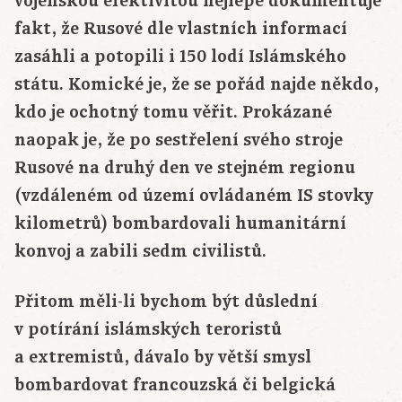
vojenskou efektivitou nejlépe dokumentuje
fakt, že Rusové dle vlastních informací
zasáhli a potopili i 150 lodí Islámského
státu. Komické je, že se pořád najde někdo,
kdo je ochotný tomu věřit. Prokázané
naopak je, že po sestřelení svého stroje
Rusové na druhý den ve stejném regionu
(vzdáleném od území ovládaném IS stovky
kilometrů) bombardovali humanitární
konvoj a zabili sedm civilistů.
Přitom měli-li bychom být důslední
v potírání islámských teroristů
a extremistů, dávalo by větší smysl
bombardovat francouzská či belgická