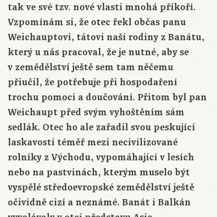
tak ve své tzv. nové vlasti mnohá příkoří.
Vzpomínám si, že otec řekl občas panu
Weichauptovi, tátovi naší rodiny z Banátu,
který u nás pracoval, že je nutné, aby se
v zemědělství ještě sem tam něčemu
přiučil, že potřebuje při hospodaření
trochu pomoci a doučování. Přitom byl pan
Weichaupt před svým vyhoštěním sám
sedlák. Otec ho ale zařadil svou peskující
laskavostí téměř mezi necivilizované
rolníky z Východu, vypomáhající v lesích
nebo na pastvinách, kterým muselo být
vyspělé středoevropské zemědělství ještě
očividně cizí a neznámé. Banát i Balkán