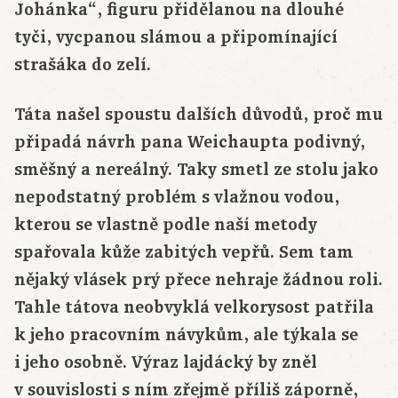
Johánka“, figuru přidělanou na dlouhé
tyči, vycpanou slámou a připomínající
strašáka do zelí.
Táta našel spoustu dalších důvodů, proč mu
připadá návrh pana Weichaupta podivný,
směšný a nereálný. Taky smetl ze stolu jako
nepodstatný problém s vlažnou vodou,
kterou se vlastně podle naší metody
spařovala kůže zabitých vepřů. Sem tam
nějaký vlásek prý přece nehraje žádnou roli.
Tahle tátova neobvyklá velkorysost patřila
k jeho pracovním návykům, ale týkala se
i jeho osobně. Výraz lajdácký by zněl
v souvislosti s ním zřejmě příliš záporně,