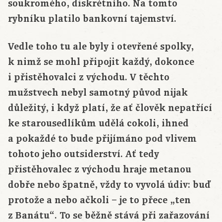
soukromého, diskrétního. Na tomto
rybníku platilo bankovní tajemství.
Vedle toho tu ale byly i otevřené spolky,
k nimž se mohl připojit každý, dokonce
i přistěhovalci z východu. V těchto
mužstvech nebyl samotný původ nijak
důležitý, i když platí, že ať člověk nepatřící
ke starousedlíkům udělá cokoli, ihned
a pokaždé to bude přijímáno pod vlivem
tohoto jeho outsiderství. Ať tedy
přistěhovalec z východu hraje metanou
dobře nebo špatně, vždy to vyvolá údiv: buď
protože a nebo ačkoli – je to přece „ten
z Banátu“. To se běžně stává při zařazování