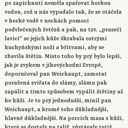
po zapíchnutí neměla spařovat horkou
vodou, což u nás vypadalo tak, že se otáčela
v horké vodě v neckách pomocí
podvlečených řetězů a pak, na tzv. „prasečí
lavici“ se jejich kůže škrabala ostrými
kuchyňskými noži a břitvami, aby se
zbavila štětin. Místo toho by prý bylo lepší,
jak je zvykem v jihovýchodní Evropě,
doporučoval pan Weichaupt, zamotat
poražená zvířata do slámy, slámu pak
zapálit a tímto způsobem vypálit štětiny až
ke kůži. Je to prý jednodušší, mínil pan
Weichaupt, a kromě toho důkladnější,
hlavně důkladnější. Na porcích masa s kůží,
které se dostaly na talíř, zůstávaly totiž