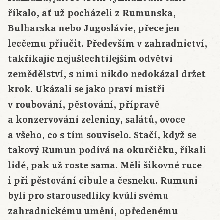
říkalo, ať už pocházeli z Rumunska,
Bulharska nebo Jugoslávie, přece jen
lecčemu přiučit. Především v zahradnictví,
takříkajíc nejušlechtilejším odvětví
zemědělství, s nimi nikdo nedokázal držet
krok. Ukázali se jako praví mistři
v roubování, pěstování, přípravě
a konzervování zeleniny, salátů, ovoce
a všeho, co s tím souviselo. Stačí, když se
takový Rumun podívá na okurčičku, říkali
lidé, pak už roste sama. Měli šikovné ruce
i při pěstování cibule a česneku. Rumuni
byli pro starousedlíky kvůli svému
zahradnickému umění, opředenému