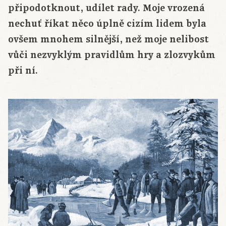
připodotknout, udílet rady. Moje vrozená
nechuť říkat něco úplně cizím lidem byla
ovšem mnohem silnější, než moje nelibost
vůči nezvyklým pravidlům hry a zlozvykům
při ní.