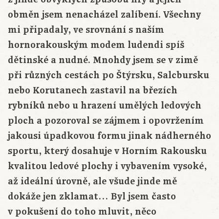
obměn jsem nenacházel zalíbení. Všechny
mi připadaly, ve srovnání s naším
hornorakouským modem ludendi spíš
dětinské a nudné. Mnohdy jsem se v zimě
při různých cestách po Štýrsku, Salcbursku
nebo Korutanech zastavil na březích
rybníků nebo u hrazení umělých ledových
ploch a pozoroval se zájmem i opovržením
jakousi úpadkovou formu jinak nádherného
sportu, který dosahuje v Horním Rakousku
kvalitou ledové plochy i vybavením vysoké,
až ideální úrovně, ale všude jinde mě
dokáže jen zklamat… Byl jsem často
v pokušení do toho mluvit, něco