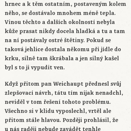
hrnec a k těm ostatním, postaveným kolem
něho, se dostávalo mnohem méně tepla.
Vinou těchto a dalších okolností nebyla
kůže prasat nikdy docela hladká a tu a tam
na ní postávaly ostré štětiny. Pokud se
taková jehlice dostala někomu při jídle do
krku, silně tam škrábala a jen silný kašel
byl s to ji vypudit ven.
Když přitom pan Weichaupt přednesl svůj
zlepšovací návrh, tátu tím nijak nenadchl,
neviděl v tom řešení tohoto problému.
Všechno si v klidu vyposlechl, vrtěl ale
přitom stále hlavou. Později prohlásil, že
u nás raději nebude zavádět tenhle