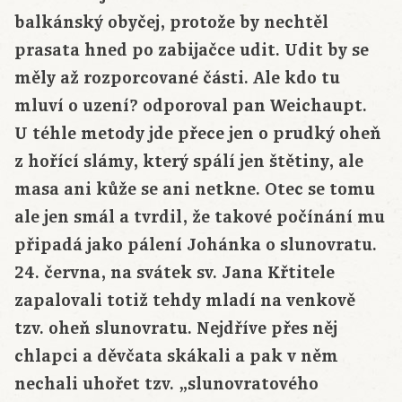
balkánský obyčej, protože by nechtěl
prasata hned po zabijačce udit. Udit by se
měly až rozporcované části. Ale kdo tu
mluví o uzení? odporoval pan Weichaupt.
U téhle metody jde přece jen o prudký oheň
z hořící slámy, který spálí jen štětiny, ale
masa ani kůže se ani netkne. Otec se tomu
ale jen smál a tvrdil, že takové počínání mu
připadá jako pálení Johánka o slunovratu.
24. června, na svátek sv. Jana Křtitele
zapalovali totiž tehdy mladí na venkově
tzv. oheň slunovratu. Nejdříve přes něj
chlapci a děvčata skákali a pak v něm
nechali uhořet tzv. „slunovratového