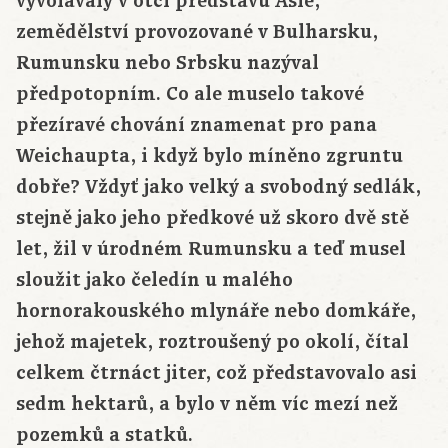
vyvolávaly v otci představu Asie,
zemědělství provozované v Bulharsku,
Rumunsku nebo Srbsku nazýval
předpotopním. Co ale muselo takové
přezíravé chování znamenat pro pana
Weichaupta, i když bylo míněno zgruntu
dobře? Vždyť jako velký a svobodný sedlák,
stejně jako jeho předkové už skoro dvě stě
let, žil v úrodném Rumunsku a teď musel
sloužit jako čeledín u malého
hornorakouského mlynáře nebo domkáře,
jehož majetek, roztroušený po okolí, čítal
celkem čtrnáct jiter, což představovalo asi
sedm hektarů, a bylo v něm víc mezí než
pozemků a statků.