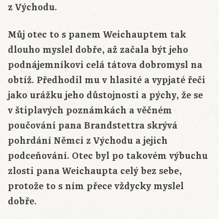
z Východu.
Můj otec to s panem Weichauptem tak
dlouho myslel dobře, až začala být jeho
podnájemníkovi celá tátova dobromysl na
obtíž. Předhodil mu v hlasité a vypjaté řeči
jako urážku jeho důstojnosti a pýchy, že se
v štiplavých poznámkách a věčném
poučování pana Brandstettra skrývá
pohrdání Němci z Východu a jejich
podceňování. Otec byl po takovém výbuchu
zlosti pana Weichaupta celý bez sebe,
protože to s ním přece vždycky myslel
dobře.