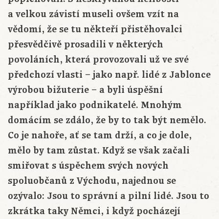
a velkou závistí museli ovšem vzít na
vědomí, že se tu někteří přistěhovalci
přesvědčivě prosadili v některých
povoláních, která provozovali už ve své
předchozí vlasti – jako např. lidé z Jablonce
výrobou bižuterie – a byli úspěšní
například jako podnikatelé. Mnohým
domácím se zdálo, že by to tak být nemělo.
Co je nahoře, ať se tam drží, a co je dole,
mělo by tam zůstat. Když se však začali
smiřovat s úspěchem svých nových
spoluobčanů z Východu, najednou se
ozývalo: Jsou to správní a pilní lidé. Jsou to
zkrátka taky Němci, i když pocházejí