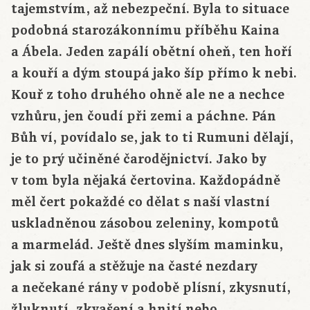
tajemstvím, až nebezpeční. Byla to situace
podobná starozákonnímu příběhu Kaina
a Ábela. Jeden zapálí obětní oheň, ten hoří
a kouří a dým stoupá jako šíp přímo k nebi.
Kouř z toho druhého ohně ale ne a nechce
vzhůru, jen čoudí při zemi a páchne. Pán
Bůh ví, povídalo se, jak to ti Rumuni dělají,
je to prý učiněné čarodějnictví. Jako by
v tom byla nějaká čertovina. Každopádně
měl čert pokaždé co dělat s naší vlastní
uskladněnou zásobou zeleniny, kompotů
a marmelád. Ještě dnes slyším maminku,
jak si zoufá a stěžuje na časté nezdary
a nečekané rány v podobě plísní, zkysnutí,
žluknutí, zkvašení a hnití nebo