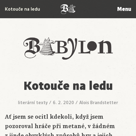
Menu
Kotouče na ledu
Babylon
Kotouče na ledu
literární texty
/
6. 2. 2020
/
Alois Brandstetter
Ať jsem se ocitl kdekoli, když jsem
pozoroval hráče při metané, v žádném
z jinde obvyklých způsobů hry a jejich