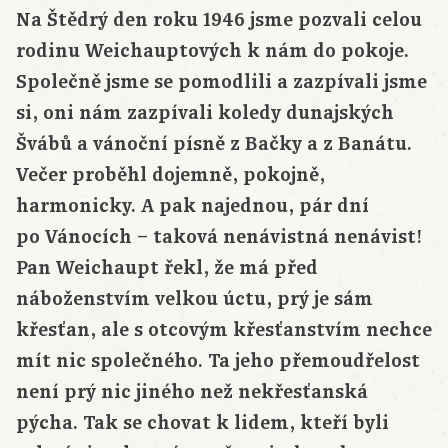
Na Štědrý den roku 1946 jsme pozvali celou
rodinu Weichauptových k nám do pokoje.
Společně jsme se pomodlili a zazpívali jsme
si, oni nám zazpívali koledy dunajských
Švábů a vánoční písně z Bačky a z Banátu.
Večer proběhl dojemně, pokojně,
harmonicky. A pak najednou, pár dní
po Vánocích – taková nenávistná nenávist!
Pan Weichaupt řekl, že má před
náboženstvím velkou úctu, prý je sám
křesťan, ale s otcovým křesťanstvím nechce
mít nic společného. Ta jeho přemoudřelost
není prý nic jiného než nekřesťanská
pýcha. Tak se chovat k lidem, kteří byli