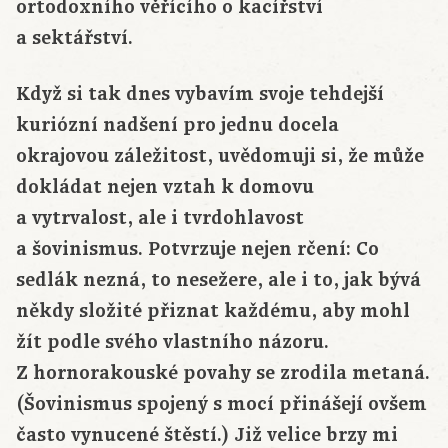
ortodoxního věřícího o kacířství
a sektářství.
Když si tak dnes vybavím svoje tehdejší
kuriózní nadšení pro jednu docela
okrajovou záležitost, uvědomuji si, že může
dokládat nejen vztah k domovu
a vytrvalost, ale i tvrdohlavost
a šovinismus. Potvrzuje nejen rčení: Co
sedlák nezná, to nesežere, ale i to, jak bývá
někdy složité přiznat každému, aby mohl
žít podle svého vlastního názoru.
Z hornorakouské povahy se zrodila metaná.
(Šovinismus spojený s mocí přinášejí ovšem
často vynucené štěstí.) Již velice brzy mi