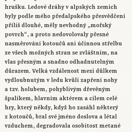
hrušku. Ledové dráhy v alpských zemích
byly podle mého předalpského přesvědčení
příliš dlouhé, měly nevhodný „mořský
povrch“, a proto nedovolovaly přesné
nasměrování kotoučů ani účinnou střelbu
ze všech možných stran se zvláštním, na
vlas přesným a snadno odhadnutelným
důrazem. Velká vzdálenost mezi důlkem
vydloubnutým v ledu kvůli zapření nohy
a tzv. holubem, pohyblivým dřevěným
špalíkem, hlavním aktérem a cílem celé
hry, který někdy, když ho zasáhl některý
z kotoučů, bral své jméno doslova a létal
vzduchem, degradovala osobitost metané