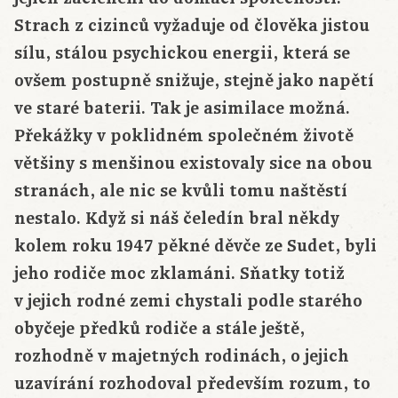
Strach z cizinců vyžaduje od člověka jistou
sílu, stálou psychickou energii, která se
ovšem postupně snižuje, stejně jako napětí
ve staré baterii. Tak je asimilace možná.
Překážky v poklidném společném životě
většiny s menšinou existovaly sice na obou
stranách, ale nic se kvůli tomu naštěstí
nestalo. Když si náš čeledín bral někdy
kolem roku 1947 pěkné děvče ze Sudet, byli
jeho rodiče moc zklamáni. Sňatky totiž
v jejich rodné zemi chystali podle starého
obyčeje předků rodiče a stále ještě,
rozhodně v majetných rodinách, o jejich
uzavírání rozhodoval především rozum, to