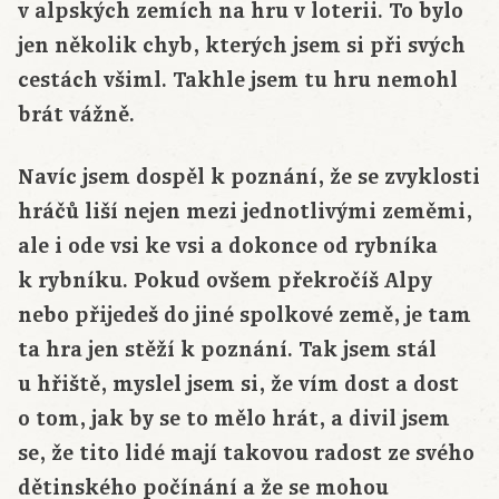
v alpských zemích na hru v loterii. To bylo
jen několik chyb, kterých jsem si při svých
cestách všiml. Takhle jsem tu hru nemohl
brát vážně.
Navíc jsem dospěl k poznání, že se zvyklosti
hráčů liší nejen mezi jednotlivými zeměmi,
ale i ode vsi ke vsi a dokonce od rybníka
k rybníku. Pokud ovšem překročíš Alpy
nebo přijedeš do jiné spolkové země, je tam
ta hra jen stěží k poznání. Tak jsem stál
u hřiště, myslel jsem si, že vím dost a dost
o tom, jak by se to mělo hrát, a divil jsem
se, že tito lidé mají takovou radost ze svého
dětinského počínání a že se mohou