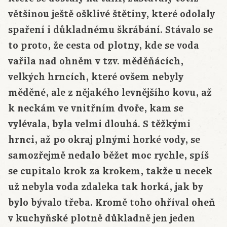
většinou ještě ošklivé štětiny, které odolaly
spaření i důkladnému škrábání. Stávalo se
to proto, že cesta od plotny, kde se voda
vařila nad ohněm v tzv. měděňácích,
velkých hrncích, které ovšem nebyly
měděné, ale z nějakého levnějšího kovu, až
k neckám ve vnitřním dvoře, kam se
vylévala, byla velmi dlouhá. S těžkými
hrnci, až po okraj plnými horké vody, se
samozřejmě nedalo běžet moc rychle, spíš
se cupitalo krok za krokem, takže u necek
už nebyla voda zdaleka tak horká, jak by
bylo bývalo třeba. Kromě toho ohříval oheň
v kuchyňské plotně důkladně jen jeden