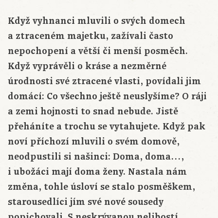
Když vyhnanci mluvili o svých domech
a ztraceném majetku, zažívali často
nepochopení a větší či menší posměch.
Když vyprávěli o kráse a nezměrné
úrodnosti své ztracené vlasti, povídali jim
domácí: Co všechno ještě neuslyšíme? O ráji
a zemi hojnosti to snad nebude. Jistě
přeháníte a trochu se vytahujete. Když pak
noví příchozí mluvili o svém domově,
neodpustili si našinci: Doma, doma…,
i ubožáci mají doma ženy. Nastala nám
změna, tohle úsloví se stalo posměškem,
starousedlíci jím své nové sousedy
popichovali. S neskrývanou nelibostí