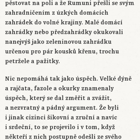
pěstovat na poli a že Rumuni přešli se svým
zahradničením z úzkých domácích
zahrádek do volné krajiny. Malé domácí
zahrádky nebo předzahrádky okukovali
nanejvýš jako zeleninovou zahrádku
určenou pro pár kousků křenu, trochu
petržele a pažitky.
Nic nepomáhá tak jako úspěch. Velké dýně
a rajčata, fazole a okurky znamenaly
úspěch, který se dal změřit a zvážit,
a nezvratný a pádný argument. Že byli
i jinak cizinci šikovní a zruční a navíc
i srdeční, to se projevilo i v tom, když
někteří z nich postupně odešli ze svého