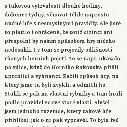
s takovou vytrvalostí dlouhé hodiny,
dokonce týdny, věnovat téhle naprosto
nudné hře s nesmyslnými pravidly. Ale jistě
to platilo i obráceně, že totiž cizinci ani
přespolní by naším způsobem hry ničeho
nedosáhli. I v tom se projevily odlišnosti
různých herních pojetí. To se např. ukázalo
po válce, když do Horního Rakouska přišli
uprchlíci a vyhnanci. Zažili způsob hry, na
který jsme tu byli zvyklí, a odmítli ho.
Stáhli se pak na vlastní rybníky a tam hráli
podle pravidel ze své staré vlasti. Slyšel
jsem jednoho tuzemce, který takové hře
přihlížel, jak o ní pak vyprávěl. To byla řeč