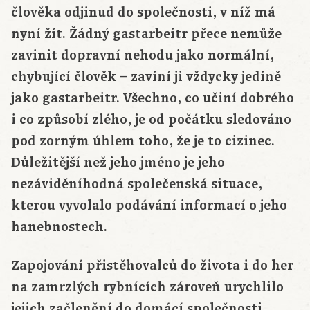
člověka odjinud do společnosti, v níž má
nyní žít. Žádný gastarbeitr přece nemůže
zavinit dopravní nehodu jako normální,
chybující člověk – zaviní ji vždycky jedině
jako gastarbeitr. Všechno, co učiní dobrého
i co způsobí zlého, je od počátku sledováno
pod zorným úhlem toho, že je to cizinec.
Důležitější než jeho jméno je jeho
nezáviděníhodná společenská situace,
kterou vyvolalo podávání informací o jeho
hanebnostech.
Zapojování přistěhovalců do života i do her
na zamrzlých rybnících zároveň urychlilo
jejich začlenění do domácí společnosti.