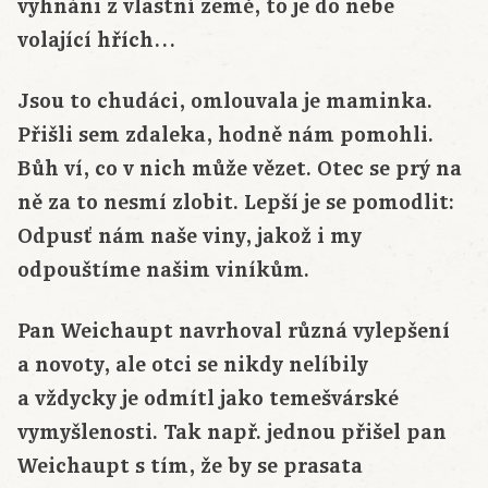
vyhnáni z vlastní země, to je do nebe
volající hřích…
Jsou to chudáci, omlouvala je maminka.
Přišli sem zdaleka, hodně nám pomohli.
Bůh ví, co v nich může vězet. Otec se prý na
ně za to nesmí zlobit. Lepší je se pomodlit:
Odpusť nám naše viny, jakož i my
odpouštíme našim viníkům.
Pan Weichaupt navrhoval různá vylepšení
a novoty, ale otci se nikdy nelíbily
a vždycky je odmítl jako temešvárské
vymyšlenosti. Tak např. jednou přišel pan
Weichaupt s tím, že by se prasata