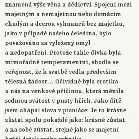
znamená výše věna a dědictví. Spojení mezi
majetným a nemajetnou nebo domácím
chudým a dcerou vyhnanců bez majetku,
jako v případě našeho čeledína, bylo
považováno za vyložený omyl
a nedopatření. Protože tahle dívka byla
mimořádně temperamentní, shodla se
veřejnost, že k svatbě vedla především
tělesná žádost… Očividně byla erotika
u nás na venkově příčinou, která měnila
sedmou svátost v pustý hřích. Jako dítě
jsem chápal slova v písničce: Je to krásné
zůstat spolu pokaždé jako: krásně zůstat
a na sobě zůstat, stejně jako se majetní