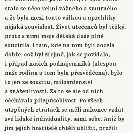
stalo se něco velmi vážného a smutného
a že byla mezi touto válkou a uprchlíky
nějaká souvislost. Život utečenců byl těžký,
proto s nimi moje dětská duše plně
soucítila. I tam, kde na tom byli docela
dobře, což byl zřejmě, jak se povídalo,
i případ našich podnájemníků (alespoň
naše rodina o tom byla přesvědčena), bylo
to jen ze soucitu, milosrdenství
a snášenlivosti. Za to se ale od nich
očekávala přizpůsobivost. Po všech
utrpěných ztrátách se měli nakonec vzdát
své lidské individuality, sami sebe. Aniž by
jim jejich hostitelé chtěli ublížit, prožili