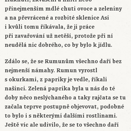
přinejmenším mdlé chuti ovoce a zeleniny
a na převrácené a rozbité sklenice Asi
i kvůli tomu říkávala, že ji práce
při zavařování už netěší, protože při ní
neudělá nic dobrého, co by bylo k jídlu.
Zdálo se, že se Rumunům všechno daří bez
nejmenší námahy. Rumun vyrostl
s okurkami, z papriky je vedle, říkali
našinci. Zelená paprika byla u nás do té
doby něco neslýchaného a taky rajčata se tu
začala teprve postupně objevovat, podobné
to bylo i s některými dalšími rostlinami.
Ještě víc ale udivilo, že se to všechno daří