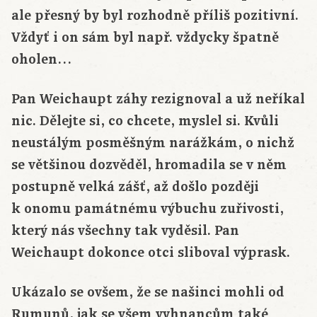
ale přesný by byl rozhodně příliš pozitivní.
Vždyť i on sám byl např. vždycky špatně
oholen…
Pan Weichaupt záhy rezignoval a už neříkal
nic. Dělejte si, co chcete, myslel si. Kvůli
neustálým posměšným narážkám, o nichž
se většinou dozvěděl, hromadila se v něm
postupně velká zášť, až došlo později
k onomu památnému výbuchu zuřivosti,
který nás všechny tak vyděsil. Pan
Weichaupt dokonce otci sliboval výprask.
Ukázalo se ovšem, že se našinci mohli od
Rumunů, jak se všem vyhnancům také