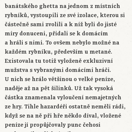
banátského ghetta na jednom z místních
rybníků, vystoupili ze své izolace, kterou si
částečně sami zvolili a k níž byli do jisté
míry donuceni, přidali se k domácím
a hráli s nimi. To ovšem nebylo možné na
každém rybníku, především u metané.
Existovala tu totiž vyloženě exkluzivní
mužstva s vybranými domácími hráči.
U nich se hrálo většinou o velké peníze,
naděje až na pět šilinků. Už tak vysoká
částka znamenala vyloučení nemajetných
ze hry. Tihle hazardéři ostatně neměli rádi,
když se na ně při hře někdo díval, vložené
peníze jí propůjčovaly punc čehosi