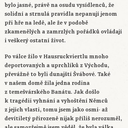
bylo jasné, právě na osudu vysídlenců, že
solidní a strnulá pravidla nepanují jenom
při hře na ledě, ale že v podobě
zkamenělých a zamrzlých pořádků ovládají
i veškerý ostatní život.
Po válce žilo v Hausruckviertlu mnoho
deportovaných a uprchlíků z Východu,
převážně to byli dunajští Švábové. Také
v našem domě žila jedna rodina
z temešvárského Banátu. Jak došlo
k tragédii vyhnání a vyhoštění Němců
z jejich vlasti, tomu jsem jako osmi- až
devítiletý přirozeně nijak příliš nerozuměl,
ale samozřejmě jsem věděl, že byla válka,