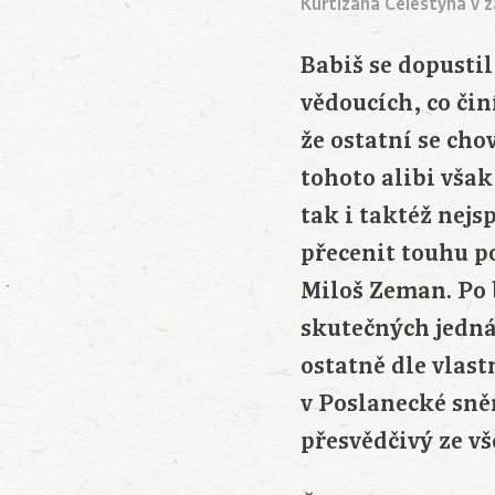
Kurtizána Celestýna v z
Babiš se dopustil
vědoucích, co čin
že ostatní se cho
tohoto alibi však
tak i taktéž nejs
přecenit touhu po
Miloš Zeman. Po 
skutečných jedná
ostatně dle vlast
v Poslanecké sně
přesvědčivý ze vš