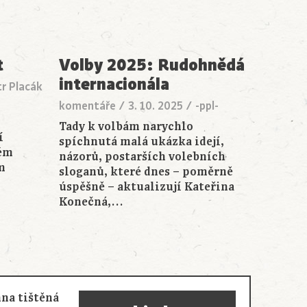
t
Volby 2025: Rudohnědá
internacionála
r Placák
komentáře
/
3. 10. 2025
/
-ppl-
Tady k volbám narychlo
í
spíchnutá malá ukázka idejí,
ném
názorů, postarších volebních
m
sloganů, které dnes – poměrně
úspěšně – aktualizují Kateřina
Konečná,…
na tištěná