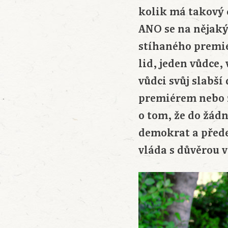
kolik má takový 
ANO se na nějaký
stíhaného premié
lid, jeden vůdce,
vůdci svůj slabší
premiérem nebo ž
o tom, že do žádn
demokrat a přede
vláda s důvěrou v