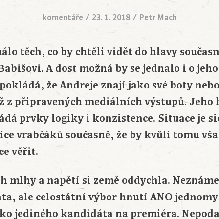
komentáře
/
23. 1. 2018
/
Petr Mach
málo těch, co by chtěli vidět do hlavy souč
Babišovi. A dost možná by se jednalo i o jeho 
pokládá, že Andreje znají jako své boty neb
ž z připravených mediálních výstupů. Jeho
ádá prvky logiky i konzistence. Situace je si
íce vrabčáků současně, že by kvůli tomu vša
e věřit.
h mlhy a napětí si země oddychla. Neznáme
nta, ale celostátní výbor hnutí ANO jednomy
ko jediného kandidáta na premiéra. Nepodaři