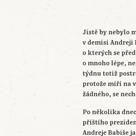
Jistě by nebylo 
v demisi Andreji 
o kterých se před
o mnoho lépe, ne
týdnu totiž postr
protože míří na v
žádného, se nechc
Po několika dnec
příštího prezide
Andreje Babiše ja