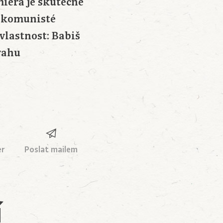
miéra je skutečně
í komunisté
vlastnost: Babiš
úvahu
er
Poslat mailem
í