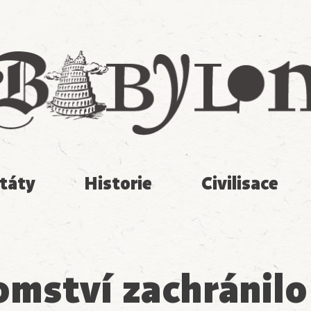
Babylon
táty
Historie
Civilisace
mství zachránilo