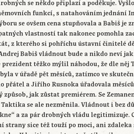
drobných se někdo připlazí a poděkuje. Vyšl
němovních funkcí, s natahováním jednání 
boru se ovšem cena stupňovala a Babiš je z
patných vlastností tak nakonec pomohla za
át, z kterého si pohříchu ústavní činitelé d
Andrej Babiš vládnout bude a nikdo neví jak
e prezident těžko mýlil náhodou, že dle něj
byla v úřadě pět měsíců, zatímco ve skutečno
ho přátel a Jiřího Rusnoka úřadovala měsíců
iný způsob, jak zůstat premiérem. Se Zeman
. Taktika se ale nezměnila. Vládnout i bez d
ne“ a za pár drobných vládu legitimizuje. 
í strany sice též touží po moci, ani zdaleka