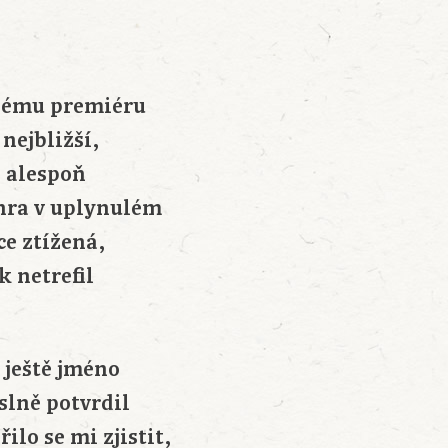
asnému premiéru
nejbližší,
o alespoň
 hra v uplynulém
ce ztížená,
k netrefil
 ještě jméno
slně potvrdil
lo se mi zjistit,