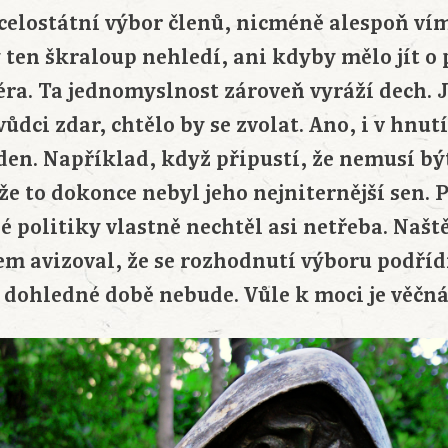
celostátní výbor členů, nicméně alespoň vím
 ten škraloup nehledí, ani kdyby mělo jít o
ra. Ta jednomyslnost zároveň vyráží dech. 
 vůdci zdar, chtělo by se zvolat. Ano, i v hn
 den. Například, když připustí, že nemusí b
e to dokonce nebyl jeho nejniternější sen. 
é politiky vlastně nechtěl asi netřeba. Naště
m avizoval, že se rozhodnutí výboru podřídí
 dohledné době nebude. Vůle k moci je věčná