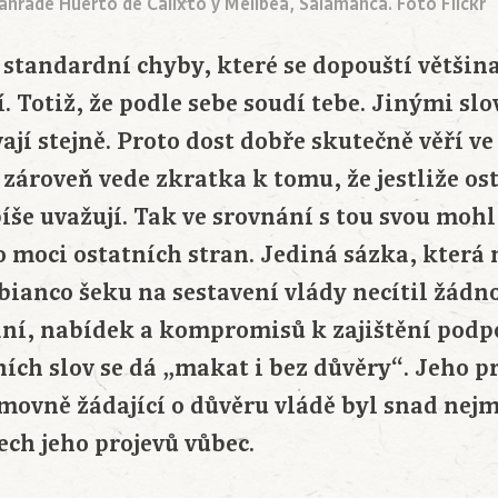
ahradě Huerto de Calixto y Melibea, Salamanca. Foto Flickr
 standardní chyby, které se dopouští většin
í. Totiž, že podle sebe soudí tebe. Jinými sl
vají stejně. Proto dost dobře skutečně věří v
 zároveň vede zkratka k tomu, že jestliže ost
píše uvažují. Tak ve srovnání s tou svou moh
 moci ostatních stran. Jediná sázka, která 
bianco šeku na sestavení vlády necítil žádn
ní, nabídek a kompromisů k zajištění podp
ních slov se dá „makat i bez důvěry“. Jeho p
movně žádající o důvěru vládě byl snad nejm
ech jeho projevů vůbec.