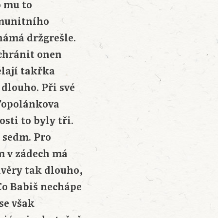
o mu to
Imunitního
námá držgrešle.
chránit onen
ělají takřka
 dlouho. Při své
 Topolánkova
sti to byly tři.
 sedm. Pro
em v zádech má
ůvěry tak dlouho,
Co Babiš nechápe
 se však