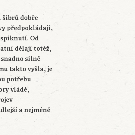
a šíbrů dobře
ovy předpokládají,
e spiknutí. Od
atní dělají totéž,
l snadno silně
mu takto vyšla, je
ou potřebu
ory vládě,
rojev
dlejší a nejméně