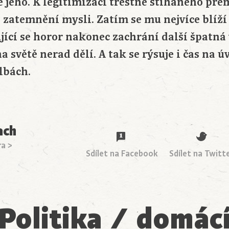
 jeho. K legitimizaci trestně stíhaného pre
 zatemnění mysli. Zatím se mu nejvíce blíž
jící se horor nakonec zachrání další špatná 
na světě nerad dělí. A tak se rýsuje i čas na 
lbách.
ach
ra >
Sdílet na Facebook
Sdílet na Twitt
Politika / domác