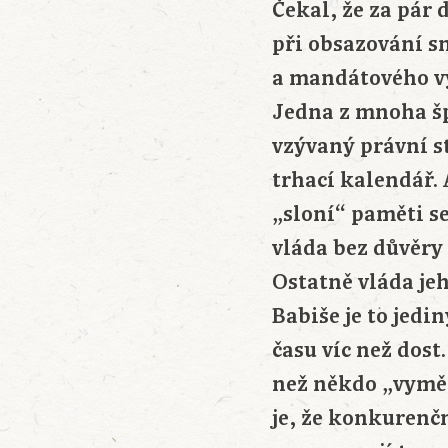
Čekal, že za pár 
při obsazování s
a mandátového vý
Jedna z mnoha š
vzývaný právní st
trhací kalendář. 
„sloní“ paměti s
vláda bez důvěry 
Ostatně vláda je
Babiše je to jed
času víc než dost
než někdo „vyměk
je, že konkurenčn