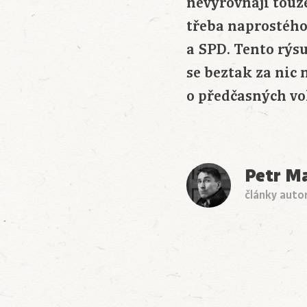
nevyrovnají touze
třeba naprostého
a SPD. Tento rýsu
se beztak za nic 
o předčasných vo
Petr M
články auto