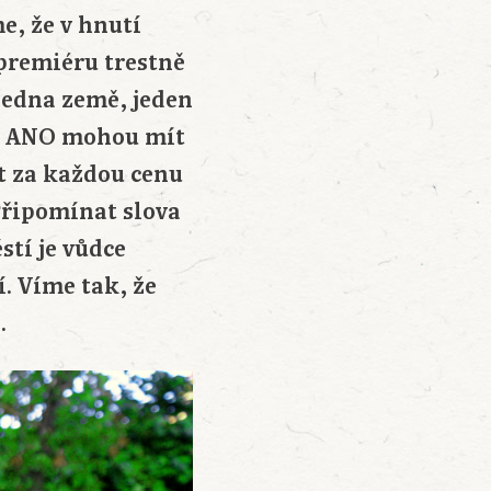
e, že v hnutí
 premiéru trestně
Jedna země, jeden
utí ANO mohou mít
ýt za každou cenu
Připomínat slova
stí je vůdce
. Víme tak, že
.