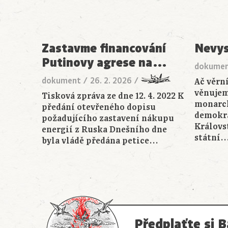
Zastavme financování
Nevys
Putinovy agrese na
…
dokume
dokument
/
26. 2. 2026
/
Ač věrn
věnujem
Tisková zpráva ze dne 12. 4. 2022 K
monarch
předání otevřeného dopisu
demokra
požadujícího zastavení nákupu
Královs
energií z Ruska Dnešního dne
státní
byla vládě předána petice…
Předplaťte si B