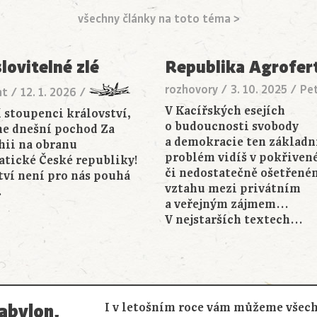
všechny články na toto téma >
lovitelné zlé
Republika Agrofer
rozhovory
/
3. 10. 2025
/
Pet
nt
/
12. 1. 2026
/
V Kacířských esejích
í stoupenci království,
o budoucnosti svobody
e dnešní pochod Za
a demokracie ten základn
ii na obranu
problém vidíš v pokřive
tické České republiky!
či nedostatečně ošetřené
tví není pro nás pouhá
vztahu mezi privátním
…
a veřejným zájmem…
V nejstarších textech…
abylon,
I v letošním roce vám můžeme všech