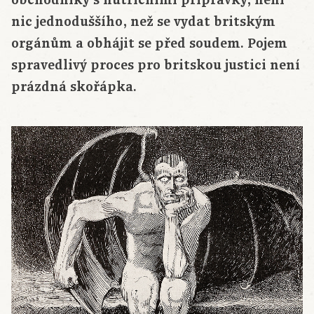
obchodníky s nutričními přípravky, není
nic jednoduššího, než se vydat britským
orgánům a obhájit se před soudem. Pojem
spravedlivý proces pro britskou justici není
prázdná skořápka.