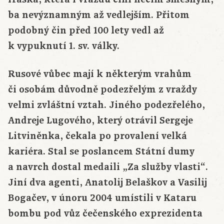
ba nevýznamným až vedlejším. Přitom
podobný čin před 100 lety vedl až
k vypuknutí 1. sv. války.
Rusové vůbec mají k některým vrahům
či osobám důvodně podezřelým z vraždy
velmi zvláštní vztah. Jiného podezřelého,
Andreje Lugového, který otrávil Sergeje
Litviněnka, čekala po provalení velká
kariéra. Stal se poslancem Státní dumy
a navrch dostal medaili „Za služby vlasti“.
Jiní dva agenti, Anatolij Belaškov a Vasilij
Bogačev, v únoru 2004 umístili v Kataru
bombu pod vůz čečenského exprezidenta