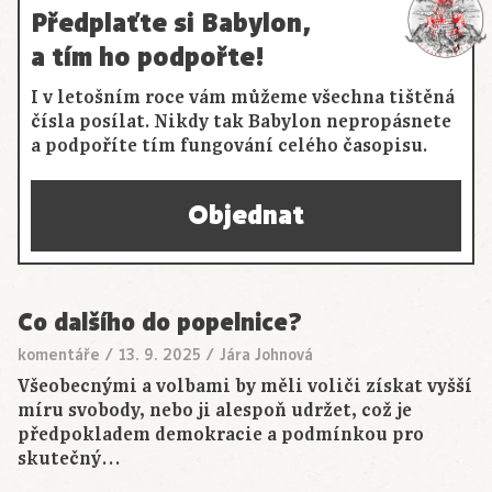
Předplaťte si Babylon,
a tím ho podpořte!
I v letošním roce vám můžeme všechna tištěná
čísla posílat. Nikdy tak Babylon nepropásnete
a podpoříte tím fungování celého časopisu.
Objednat
Co dalšího do popelnice?
komentáře
/
13. 9. 2025
/
Jára Johnová
Všeobecnými a volbami by měli voliči získat vyšší
míru svobody, nebo ji alespoň udržet, což je
předpokladem demokracie a podmínkou pro
skutečný…