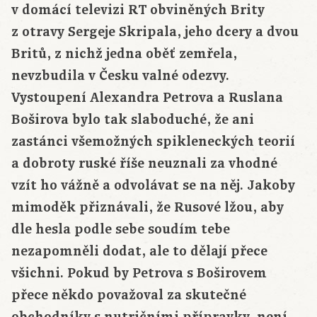
v domácí televizi RT obviněných Brity
z otravy Sergeje Skripala, jeho dcery a dvou
Britů, z nichž jedna oběť zemřela,
nevzbudila v Česku valné odezvy.
Vystoupení Alexandra Petrova a Ruslana
Boširova bylo tak slaboduché, že ani
zastánci všemožných spikleneckých teorií
a dobroty ruské říše neuznali za vhodné
vzít ho vážně a odvolávat se na něj. Jakoby
mimoděk přiznávali, že Rusové lžou, aby
dle hesla podle sebe soudím tebe
nezapomněli dodat, ale to dělají přece
všichni. Pokud by Petrova s Boširovem
přece někdo považoval za skutečné