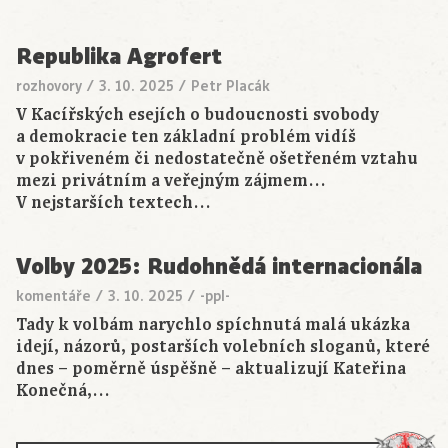
Republika Agrofert
rozhovory
/
3. 10. 2025
/
Petr Placák
V Kacířských esejích o budoucnosti svobody
a demokracie ten základní problém vidíš
v pokřiveném či nedostatečně ošetřeném vztahu
mezi privátním a veřejným zájmem…
V nejstarších textech…
Volby 2025: Rudohnědá internacionála
komentáře
/
3. 10. 2025
/
-ppl-
Tady k volbám narychlo spíchnutá malá ukázka
idejí, názorů, postarších volebních sloganů, které
dnes – poměrně úspěšně – aktualizují Kateřina
Konečná,…