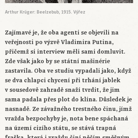
Arthur Krüger: Beelzebub, 1915. Výřez
Zajímavé je, že oba agenti se objevili na
veřejnosti po výzvě Vladimira Putina,
přičemž si interview měli sami domluvit.
Zde však jako by se státní mašinérie
zastavila. Oba ve studiu vypadali jako, když
se dva chlapci chycení při trhání jablek
v sousedově zahradě snaží tvrdit, že jim
sama padala přes plot do klína. Důsledek je
nasnadě. Ze závažného trestného činu, jímž
vražda bezpochyby je, nota bene spáchaná
na území cizího státu, se stává trapná
fraška, která i vraždu činí něčím směšným,