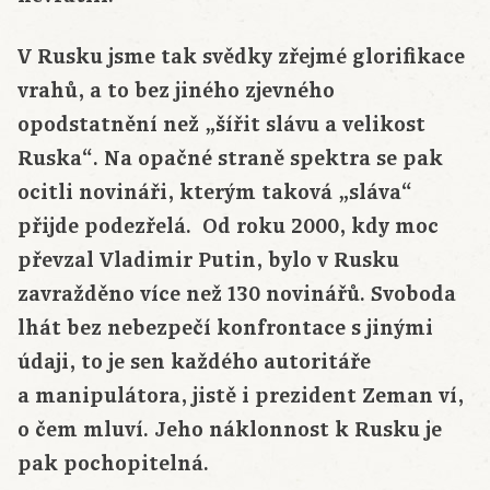
V Rusku jsme tak svědky zřejmé glorifikace
vrahů, a to bez jiného zjevného
opodstatnění než „šířit slávu a velikost
Ruska“. Na opačné straně spektra se pak
ocitli novináři, kterým taková „sláva“
přijde podezřelá. Od roku 2000, kdy moc
převzal Vladimir Putin, bylo v Rusku
zavražděno více než 130 novinářů. Svoboda
lhát bez nebezpečí konfrontace s jinými
údaji, to je sen každého autoritáře
a manipulátora, jistě i prezident Zeman ví,
o čem mluví. Jeho náklonnost k Rusku je
pak pochopitelná.