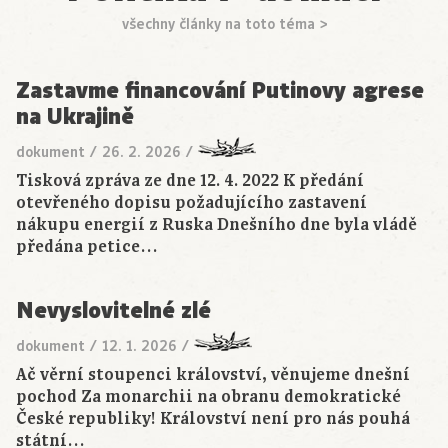
všechny články na toto téma >
Zastavme financování Putinovy agrese
na Ukrajině
dokument
/
26. 2. 2026
/
Tisková zpráva ze dne 12. 4. 2022 K předání
otevřeného dopisu požadujícího zastavení
nákupu energií z Ruska Dnešního dne byla vládě
předána petice…
Nevyslovitelné zlé
dokument
/
12. 1. 2026
/
Ač věrní stoupenci království, věnujeme dnešní
pochod Za monarchii na obranu demokratické
České republiky! Království není pro nás pouhá
státní…