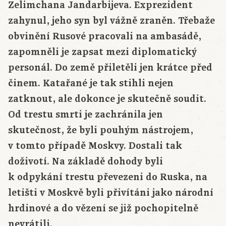
Zelimchana Jandarbijeva. Exprezident
zahynul, jeho syn byl vážně zraněn. Třebaže
obvinění Rusové pracovali na ambasádě,
zapomněli je zapsat mezi diplomatický
personál. Do země přiletěli jen krátce před
činem. Katařané je tak stihli nejen
zatknout, ale dokonce je skutečně soudit.
Od trestu smrti je zachránila jen
skutečnost, že byli pouhým nástrojem,
v tomto případě Moskvy. Dostali tak
doživotí. Na základě dohody byli
k odpykání trestu převezeni do Ruska, na
letišti v Moskvě byli přivítáni jako národní
hrdinové a do vězení se již pochopitelně
nevrátili.