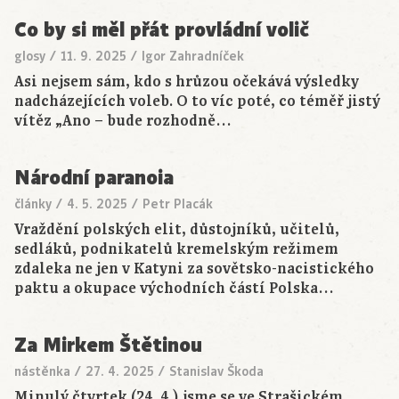
Co by si měl přát provládní volič
glosy
/
11. 9. 2025
/
Igor Zahradníček
Asi nejsem sám, kdo s hrůzou očekává výsledky
nadcházejících voleb. O to víc poté, co téměř jistý
vítěz „Ano – bude rozhodně…
Národní paranoia
články
/
4. 5. 2025
/
Petr Placák
Vraždění polských elit, důstojníků, učitelů,
sedláků, podnikatelů kremelským režimem
zdaleka ne jen v Katyni za sovětsko-nacistického
paktu a okupace východních částí Polska…
Za Mirkem Štětinou
nástěnka
/
27. 4. 2025
/
Stanislav Škoda
Minulý čtvrtek (24. 4.) jsme se ve Strašickém