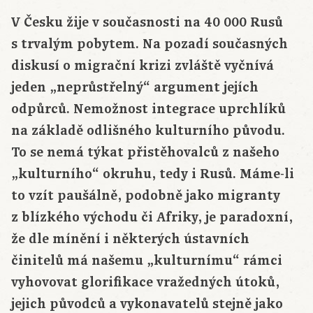
V Česku žije v současnosti na 40 000 Rusů
s trvalým pobytem. Na pozadí současných
diskusí o migrační krizi zvláště vyčnívá
jeden „neprůstřelný“ argument jejích
odpůrců. Nemožnost integrace uprchlíků
na základě odlišného kulturního původu.
To se nemá týkat přistěhovalců z našeho
„kulturního“ okruhu, tedy i Rusů. Máme-li
to vzít paušálně, podobně jako migranty
z blízkého východu či Afriky, je paradoxní,
že dle mínění i některých ústavních
činitelů má našemu „kulturnímu“ rámci
vyhovovat glorifikace vražedných útoků,
jejich původců a vykonavatelů stejně jako