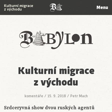
Kulturní migrace
Menu
z východu
Babylon
Kulturní migrace
z východu
komentáře
/
15. 9. 2018
/
Petr Mach
Srdceryvná show dvou ruských agentů