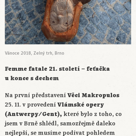
Vánoce 2018, Zelný trh, Brno
Femme fatale 21. století – feťačka
u konce s dechem
Na první představení
Věci Makropulos
25. 11. v provedení
Vlámské opery
(Antwerpy/Gent),
které bylo z toho, co
jsem v Brně shlédl, samozřejmě daleko
nejlepší, se musíme podívat pohledem