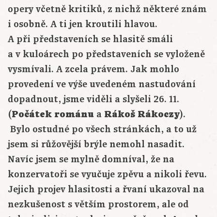
opery včetně kritiků, z nichž některé znám
i osobně. A ti jen kroutili hlavou.
A při představeních se hlasitě smáli
a v kuloárech po představeních se vyloženě
vysmívali. A zcela právem. Jak mohlo
provedení ve výše uvedeném nastudování
dopadnout, jsme viděli a slyšeli 26. 11.
(
Počátek románu
a
Rákoš Rákoczy
).
Bylo ostudné po všech stránkách, a to už
jsem si růžovější brýle nemohl nasadit.
Navíc jsem se mylně domníval, že na
konzervatoři se vyučuje zpěvu a nikoli řevu.
Jejich projev hlasitosti a řvaní ukazoval na
nezkušenost s větším prostorem, ale od