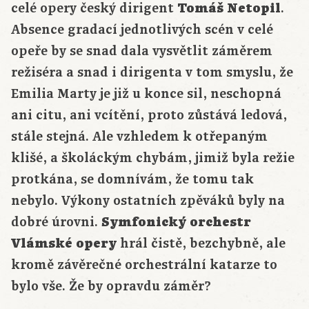
celé opery český dirigent
Tomáš Netopil
.
Absence gradací jednotlivých scén v celé
opeře by se snad dala vysvětlit záměrem
režiséra a snad i dirigenta v tom smyslu, že
Emilia Marty je již u konce sil, neschopná
ani citu, ani vcítění, proto zůstává ledová,
stále stejná. Ale vzhledem k otřepaným
klišé, a školáckým chybám, jimiž byla režie
protkána, se domnívám, že tomu tak
nebylo. Výkony ostatních zpěváků byly na
dobré úrovni.
Symfonický orchestr
Vlámské opery
hrál čistě, bezchybně, ale
kromě závěrečné orchestrální katarze to
bylo vše. Že by opravdu záměr?