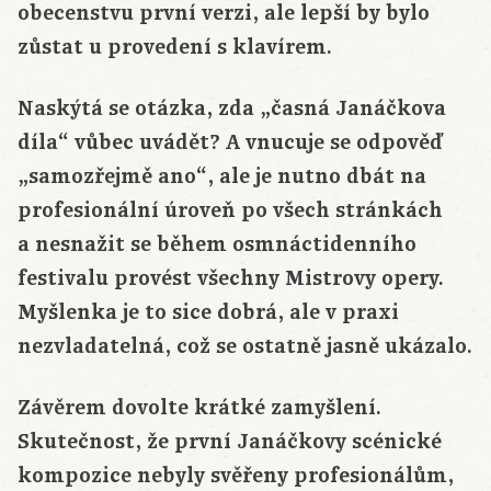
obecenstvu první verzi, ale lepší by bylo
zůstat u provedení s klavírem.
Naskýtá se otázka, zda „časná Janáčkova
díla“ vůbec uvádět? A vnucuje se odpověď
„samozřejmě ano“, ale je nutno dbát na
profesionální úroveň po všech stránkách
a nesnažit se během osmnáctidenního
festivalu provést všechny Mistrovy opery.
Myšlenka je to sice dobrá, ale v praxi
nezvladatelná, což se ostatně jasně ukázalo.
Závěrem dovolte krátké zamyšlení.
Skutečnost, že první Janáčkovy scénické
kompozice nebyly svěřeny profesionálům,