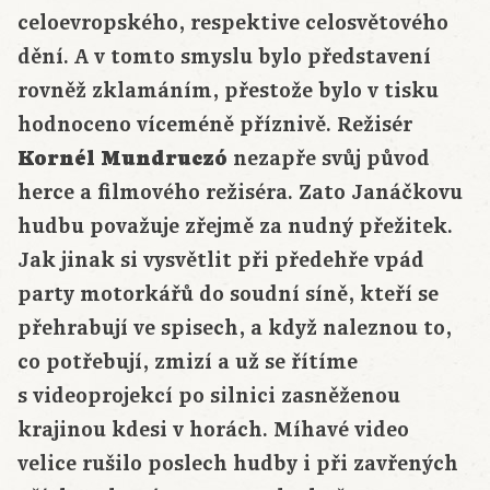
celoevropského, respektive celosvětového
dění. A v tomto smyslu bylo představení
rovněž zklamáním, přestože bylo v tisku
hodnoceno víceméně příznivě. Režisér
Kornél Mundruczó
nezapře svůj původ
herce a filmového režiséra. Zato Janáčkovu
hudbu považuje zřejmě za nudný přežitek.
Jak jinak si vysvětlit při předehře vpád
party motorkářů do soudní síně, kteří se
přehrabují ve spisech, a když naleznou to,
co potřebují, zmizí a už se řítíme
s videoprojekcí po silnici zasněženou
krajinou kdesi v horách. Míhavé video
velice rušilo poslech hudby i při zavřených