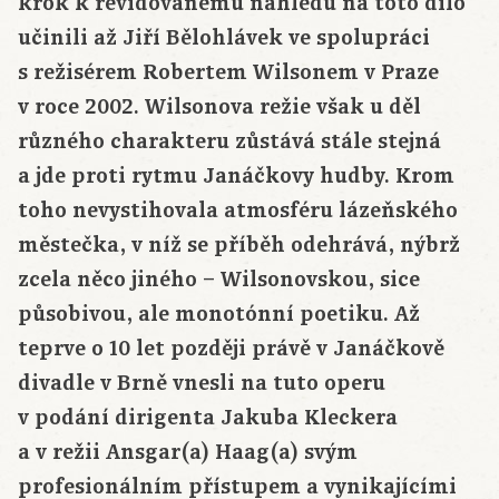
krok k revidovanému náhledu na toto dílo
učinili až Jiří Bělohlávek ve spolupráci
s režisérem Robertem Wilsonem v Praze
v roce 2002. Wilsonova režie však u děl
různého charakteru zůstává stále stejná
a jde proti rytmu Janáčkovy hudby. Krom
toho nevystihovala atmosféru lázeňského
městečka, v níž se příběh odehrává, nýbrž
zcela něco jiného – Wilsonovskou, sice
působivou, ale monotónní poetiku. Až
teprve o 10 let později právě v Janáčkově
divadle v Brně vnesli na tuto operu
v podání dirigenta Jakuba Kleckera
a v režii Ansgar(a) Haag(a) svým
profesionálním přístupem a vynikajícími