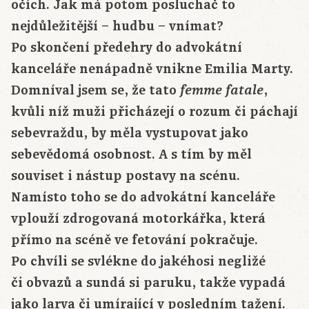
očích. Jak má potom posluchač to
nejdůležitější – hudbu – vnímat?
Po skončení předehry do advokátní
kanceláře nenápadně vnikne Emilia Marty.
Domníval jsem se, že tato
,
femme fatale
kvůli níž muži přicházejí o rozum či páchají
sebevraždu, by měla vystupovat jako
sebevědomá osobnost. A s tím by měl
souviset i nástup postavy na scénu.
Namísto toho se do advokátní kanceláře
vplouží zdrogovaná motorkářka, která
přímo na scéně ve fetování pokračuje.
Po chvíli se svlékne do jakéhosi negližé
či obvazů a sundá si paruku, takže vypadá
jako larva či umírající v posledním tažení.