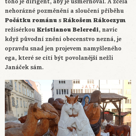
toho je dirigent, aby je usměrňoval. A zcela
nehorázné pozměnění a sloučení příběhu
Počátku románu
s
Rákošem Rákoczym
režisérkou
Kristianou Belcredi
, navíc
když původní znění obecenstvo nezná, je
opravdu snad jen projevem namyšleného
ega, které se cítí být povolanější nežli
Janáček sám.