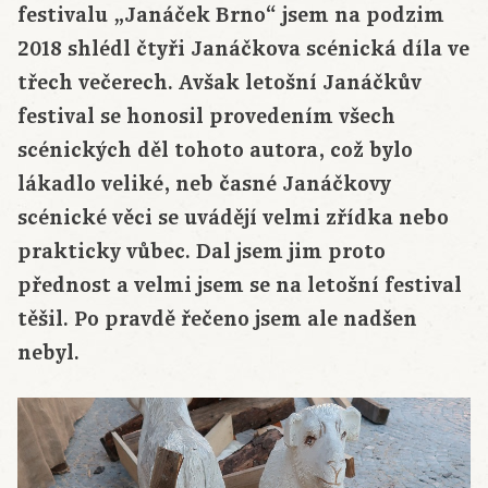
festivalu „Janáček Brno“ jsem na podzim
2018 shlédl čtyři Janáčkova scénická díla ve
třech večerech. Avšak letošní Janáčkův
festival se honosil provedením všech
scénických děl tohoto autora, což bylo
lákadlo veliké, neb časné Janáčkovy
scénické věci se uvádějí velmi zřídka nebo
prakticky vůbec. Dal jsem jim proto
přednost a velmi jsem se na letošní festival
těšil. Po pravdě řečeno jsem ale nadšen
nebyl.