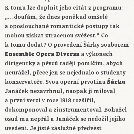
K tomu lze doplnit jeho citát z programu:
„…doufám, že dnes poněkud omšelé
a oposlouchané romantické postupy tak
mohou získat ztracenou svěžest.“ Co
k tomu dodat? O provedení Šárky souborem
Ensemble Opera Diversa
a výkonech
dirigentky a pěvců raději pomlčím, abych
neurážel, přece jen se nejednalo o studenty
konzervatoře. Svou operní prvotinu
Šárku
Janáček nezavrhnul, naopak ji miloval
a první verzi v roce 1918 rozšířil,
dokomponoval a zinstrumentoval. Bohužel
osud mu nepřál a Janáček se nedožil jejího
uvedení. Je jistě záslužné předvést