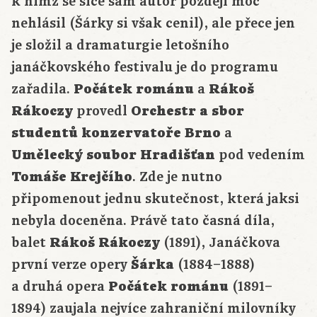
k nimž se sice sám autor později moc
nehlásil (Šárky si však cenil), ale přece jen
je složil a dramaturgie letošního
janáčkovského festivalu je do programu
zařadila.
Počátek románu
a
Rákoš
Rákoczy
provedl
Orchestr a sbor
studentů konzervatoře Brno
a
Umělecký soubor Hradišťan
pod vedením
Tomáše Krejčího
. Zde je nutno
připomenout jednu skutečnost, která jaksi
nebyla doceněna. Právě tato časná díla,
balet
Rákoš Rákoczy
(1891), Janáčkova
první verze opery
Šárka
(1884–1888)
a druhá opera
Počátek románu
(1891–
1894) zaujala nejvíce zahraniční milovníky