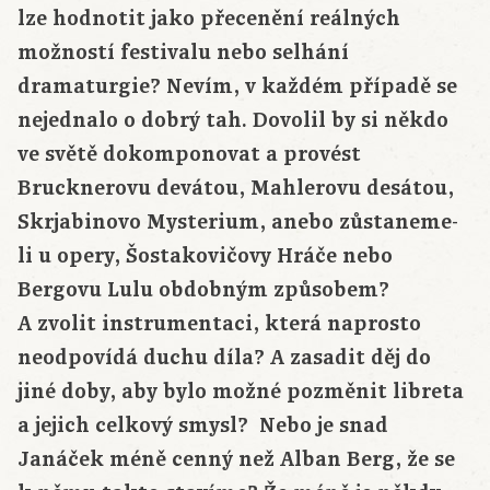
lze hodnotit jako přecenění reálných
možností festivalu nebo selhání
dramaturgie? Nevím, v každém případě se
nejednalo o dobrý tah. Dovolil by si někdo
ve světě dokomponovat a provést
Brucknerovu devátou, Mahlerovu desátou,
Skrjabinovo Mysterium, anebo zůstaneme-
li u opery, Šostakovičovy Hráče nebo
Bergovu Lulu obdobným způsobem?
A zvolit instrumentaci, která naprosto
neodpovídá duchu díla? A zasadit děj do
jiné doby, aby bylo možné pozměnit libreta
a jejich celkový smysl? Nebo je snad
Janáček méně cenný než Alban Berg, že se