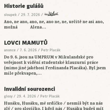
Historie gulášů
sloupek
/
29. 7. 2026
/
Ano, ne ano, ano, ne, ano ne, ne, určitě ne asi ano,
možná Alena…
LOVCI MAMUTŮ
anonce
/
7. 6. 2026
/
Petr Placák
Do 9. 6. jsou na UMPRUM v Mikulandské pro
veřejnost k vidění studentské klauzurní práce
(mimo jiné jakéhosi Ferdinanda Placáka). Byl jsem
mile překvapen,…
Invalidní sourozenci
glosy
/
29. 4. 2026
/
Petr Placák
Husáku, Husáku, mé srdíčko / nesmíš být na nás
zlý / pro slovíčko. I když nás / Husáku budeš mít