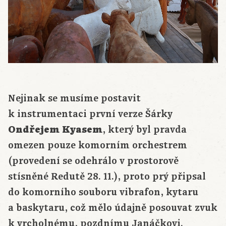
Nejinak se musíme postavit
k instrumentaci první verze Šárky
Ondřejem Kyasem
, který byl pravda
omezen pouze komorním orchestrem
(provedení se odehrálo v prostorově
stísněné Redutě 28. 11.), proto prý připsal
do komorního souboru vibrafon, kytaru
a baskytaru, což mělo údajně posouvat zvuk
k vrcholnému, pozdnímu Janáčkovi.