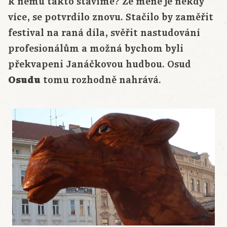
k němu takto stavíme? Že méně je někdy
více, se potvrdilo znovu. Stačilo by zaměřit
festival na raná díla, svěřit nastudování
profesionálům a možná bychom byli
překvapeni Janáčkovou hudbou. Osud
Osudu
tomu rozhodně nahrává.