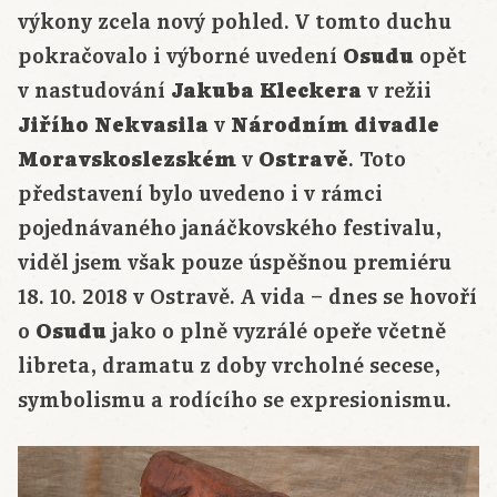
výkony zcela nový pohled. V tomto duchu
pokračovalo i výborné uvedení
Osudu
opět
v nastudování
Jakuba Kleckera
v režii
Jiřího Nekvasila
v
Národním divadle
Moravskoslezském
v
Ostravě
. Toto
představení bylo uvedeno i v rámci
pojednávaného janáčkovského festivalu,
viděl jsem však pouze úspěšnou premiéru
18. 10. 2018 v Ostravě. A vida – dnes se hovoří
o
Osudu
jako o plně vyzrálé opeře včetně
libreta, dramatu z doby vrcholné secese,
symbolismu a rodícího se expresionismu.