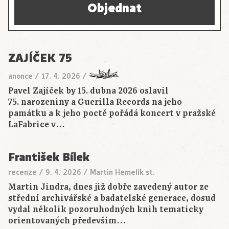
Objednat
ZAJÍČEK 75
anonce
/
17. 4. 2026
/
Pavel Zajíček by 15. dubna 2026 oslavil
75. narozeniny a Guerilla Records na jeho
památku a k jeho poctě pořádá koncert v pražské
LaFabrice v…
František Bílek
recenze
/
9. 4. 2026
/
Martin Hemelík st.
Martin Jindra, dnes již dobře zavedený autor ze
střední archivářské a badatelské generace, dosud
vydal několik pozoruhodných knih tematicky
orientovaných především…