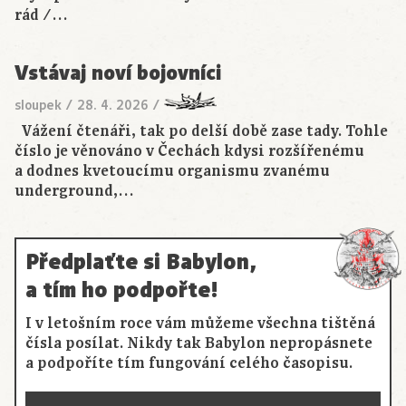
rád /…
Vstávaj noví bojovníci
sloupek
/
28. 4. 2026
/
Vážení čtenáři, tak po delší době zase tady. Tohle
číslo je věnováno v Čechách kdysi rozšířenému
a dodnes kvetoucímu organismu zvanému
underground,…
Předplaťte si Babylon,
a tím ho podpořte!
I v letošním roce vám můžeme všechna tištěná
čísla posílat. Nikdy tak Babylon nepropásnete
a podpoříte tím fungování celého časopisu.